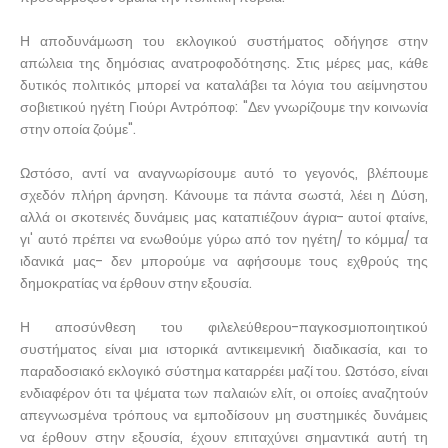
Η αποδυνάμωση του εκλογικού συστήματος οδήγησε στην
απώλεια της δημόσιας ανατροφοδότησης. Στις μέρες μας, κάθε
δυτικός πολιτικός μπορεί να καταλάβει τα λόγια του αείμνηστου
σοβιετικού ηγέτη Γιούρι Αντρόποφ: "Δεν γνωρίζουμε την κοινωνία
στην οποία ζούμε".
Ωστόσο, αντί να αναγνωρίσουμε αυτό το γεγονός, βλέπουμε
σχεδόν πλήρη άρνηση. Κάνουμε τα πάντα σωστά, λέει η Δύση,
αλλά οι σκοτεινές δυνάμεις μας καταπιέζουν άγρια- αυτοί φταίνε,
γι' αυτό πρέπει να ενωθούμε γύρω από τον ηγέτη/ το κόμμα/ τα
ιδανικά μας- δεν μπορούμε να αφήσουμε τους εχθρούς της
δημοκρατίας να έρθουν στην εξουσία.
Η αποσύνθεση του φιλελεύθερου-παγκοσμιοποιητικού
συστήματος είναι μια ιστορικά αντικειμενική διαδικασία, και το
παραδοσιακό εκλογικό σύστημα καταρρέει μαζί του. Ωστόσο, είναι
ενδιαφέρον ότι τα ψέματα των παλαιών ελίτ, οι οποίες αναζητούν
απεγνωσμένα τρόπους να εμποδίσουν μη συστημικές δυνάμεις
να έρθουν στην εξουσία, έχουν επιταχύνει σημαντικά αυτή τη