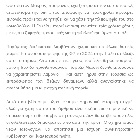
Όσο για τον Μακρόν, προφανώς έχει ξεπεράσει τον εαυτό του. Ως
αποτέλεσμα της δικής του απόφασης να προκηρύξει πρόωρες
εκλογές, πρόκειται να ηττηθεί και να χάσει την πλειοψηφία του στο
κοινοβούλιο. Η Γαλλία μπορεί να αντιμετωπίσει τρία χρόνια χάους
με τις πιο ζοφερές προοπτικές για τη φιλελεύθερη άρχουσα τάξη.
Παρόμοιες διαδικασίες λαμβάνουν χώρα και σε άλλες δυτικές
χώρες. Η σύνοδος κορυφής της G7 το 2024 στην Ιταλία απέδειξε
αυτό το σημείο. Από τους επτά ηγέτες του "ελεύθερου κόσμου",
μόνο η Ιταλίδα πρωθυπουργός Τζόρτζια Μελόνι δεν θα μπορούσε
να χαρακτηριστεί λαμόγιο - και αυτή ήρθε στην εξουσία ως
εκπρόσωπος των δεξιών δυνάμεων, αλλά αναγκάστηκε να
ακολουθήσει μια κυρίαρχη πολιτική πορεία.
Αυτό που βλέπουμε τώρα είναι μια σημαντική ιστορική στιγμή,
αλλά για χάρη αυτού του άρθρου είναι ακόμη πιο σημαντικό να
σημειώσουμε τι θα συμβεί στη συνέχεια. Δεν θα επιβιώσουν όλες
οι φιλελεύθερες δημοκρατίες από αυτή την κρίση. Ο σχηματισμός
νέων ιδεολογιών θα απαιτήσει μια ισχυρή συγκεντρωτική
κυβέρνηση και έναν ισχυρό ηγέτη.