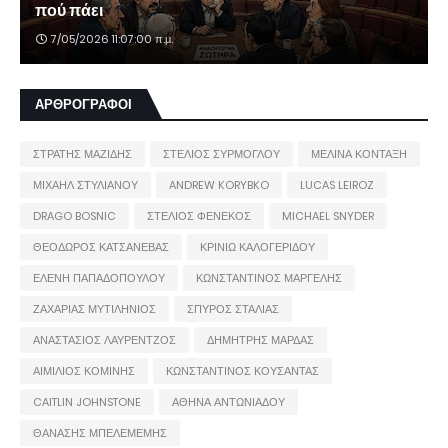
πού πάει
7/05/2026 11:07:00 π.μ.
ΑΡΘΡΟΓΡΑΦΟΙ
ΣΤΡΑΤΗΣ ΜΑΖΙΔΗΣ
ΣΤΕΛΙΟΣ ΣΥΡΜΟΓΛΟΥ
ΜΕΛΙΝΑ ΚΟΝΤΑΞΗ
ΜΙΧΑΗΛ ΣΤΥΛΙΑΝΟΥ
ANDREW KORYBKO
LUCAS LEIROZ
DRAGO BOSNIC
ΣΤΕΛΙΟΣ ΦΕΝΕΚΟΣ
MICHAEL SNYDER
ΘΕΟΔΩΡΟΣ ΚΑΤΣΑΝΕΒΑΣ
ΚΡΙΝΙΩ ΚΑΛΟΓΕΡΙΔΟΥ
ΕΛΕΝΗ ΠΑΠΑΔΟΠΟΥΛΟΥ
ΚΩΝΣΤΑΝΤΙΝΟΣ ΜΑΡΓΕΛΗΣ
ΖΑΧΑΡΙΑΣ ΜΥΤΙΛΗΝΙΟΣ
ΣΠΥΡΟΣ ΣΤΑΛΙΑΣ
ΑΝΑΣΤΑΣΙΟΣ ΛΑΥΡΕΝΤΖΟΣ
ΔΗΜΗΤΡΗΣ ΜΑΡΔΑΣ
ΑΙΜΙΛΙΟΣ ΚΟΜΙΝΗΣ
ΚΩΝΣΤΑΝΤΙΝΟΣ ΚΟΥΣΑΝΤΑΣ
CAITLIN JOHNSTONE
ΑΘΗΝΑ ΑΝΤΩΝΙΑΔΟΥ
ΘΑΝΑΣΗΣ ΜΠΕΛΕΜΕΜΗΣ