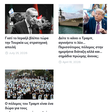
Γιατί το Ισραήλ βλέπει τώρα
Δείτε τι κάνει ο Τραμπ,
την Τουρκία ως στρατηγική
αγνοήστε τι λέει...
απειλή
Περισσότερος πόλεμος στην
ημερήσια διάταξη αλλά και...
July 25, 2026
σημάδια πρώιμης άνοιας;
April 16, 2026
Ο πόλεμος του Τραμπ είναι ένα
δώρο για τους