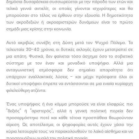
δημόσια δυσαρέσκεια συσσωρεύεται με την πάροδο των ετών και
τελικά γεννά αντιελίτ, οι οποίες γίνονται ισχυρότερες και θα
μπορούσαν στο τέλος να έρθουν στην εξουσία. Η δημοτικότητα
των ακροδεξιών ή ακροαριστερών δυνάμεων είναι το πρώτο
σημάδι μιας κρίσης στην κοινωνία.
Αυτό ακριβώς συνέβη στη Δύση μετά τον Ψυχρό Πόλεμο. Τα
τελευταία 30-40 χρόνια, οι δυτικές εκλογές έχουν μετατραπεί σε
μια απάτη. Φυσικά, δεν φαίνεται τόσο άσχημα όσο το σοβιετικό
σύστημα με τον έναν και μοναδικό υποψήφιο. Αλλά μια
ανταγωνιστική ατμόσφαιρα δεν σημαίνει απαραίτητα ότι
υπάρχουν εναλλακτικές λύσεις - και μέχρι πρόσφατα όλοι οι
δυτικοί υποψήφιοι έπρεπε να εντάσσονται σε μια ενιαία κυρίαρχη
φιλελεύθερη ατζέντα.
Ένας υποψήφιος ή ένα κόμμα μπορούσε να είναι ελαφρώς πιο
"δεξιός" ή "αριστερός", αλλά η γενική πολιτική πορεία δεν
προσαρμόστηκε ποτέ και κάθε τέτοια προσπάθεια θεωρούνταν
αίρεση. Ως αποτέλεσμα, οι ψηφοφορίες αυτές έχουν χάσει την
κύρια λειτουργία τους: να παρακολουθούν το λαϊκό αίσθημα και να
προσαρμόζουν ομαλά την πολιτική πορεία.