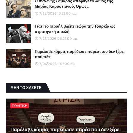
Ο Αντώνης Σαμαράς απέφυγε το λάθος της
Μαρίας Καρυστιανού. Όμως...
7/22/2026 10:52:00 π.μ.
Γιατί το Ισραήλ βλέπει τώρα την Τουρκία ως
στρατηγική απειλή
7/25/2026 06:27:00 μ.μ.
Παρέλαβε κόμμα, παρέδωσε παρέα που δεν ξέρει
πού πάει
7/05/2026 11:07:00 π.μ.
ΜΗΝ ΤΟ ΧΑΣΕΤΕ
ΠΟΛΙΤΙΚΗ
Παρέλαβε κόμμα, παρέδωσε παρέα που δεν ξέρει