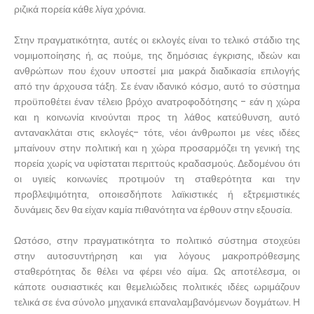
ριζικά πορεία κάθε λίγα χρόνια.
Στην πραγματικότητα, αυτές οι εκλογές είναι το τελικό στάδιο της
νομιμοποίησης ή, ας πούμε, της δημόσιας έγκρισης, ιδεών και
ανθρώπων που έχουν υποστεί μια μακρά διαδικασία επιλογής
από την άρχουσα τάξη. Σε έναν ιδανικό κόσμο, αυτό το σύστημα
προϋποθέτει έναν τέλειο βρόχο ανατροφοδότησης - εάν η χώρα
και η κοινωνία κινούνται προς τη λάθος κατεύθυνση, αυτό
αντανακλάται στις εκλογές- τότε, νέοι άνθρωποι με νέες ιδέες
μπαίνουν στην πολιτική και η χώρα προσαρμόζει τη γενική της
πορεία χωρίς να υφίσταται περιττούς κραδασμούς. Δεδομένου ότι
οι υγιείς κοινωνίες προτιμούν τη σταθερότητα και την
προβλεψιμότητα, οποιεσδήποτε λαϊκιστικές ή εξτρεμιστικές
δυνάμεις δεν θα είχαν καμία πιθανότητα να έρθουν στην εξουσία.
Ωστόσο, στην πραγματικότητα το πολιτικό σύστημα στοχεύει
στην αυτοσυντήρηση και για λόγους μακροπρόθεσμης
σταθερότητας δε θέλει να φέρει νέο αίμα. Ως αποτέλεσμα, οι
κάποτε ουσιαστικές και θεμελιώδεις πολιτικές ιδέες ωριμάζουν
τελικά σε ένα σύνολο μηχανικά επαναλαμβανόμενων δογμάτων. Η