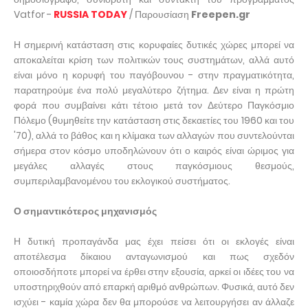
Vatfor -
RUSSIA TODAY
/ Παρουσίαση
Freepen.gr
Η σημερινή κατάσταση στις κορυφαίες δυτικές χώρες μπορεί να
αποκαλείται κρίση των πολιτικών τους συστημάτων, αλλά αυτό
είναι μόνο η κορυφή του παγόβουνου - στην πραγματικότητα,
παρατηρούμε ένα πολύ μεγαλύτερο ζήτημα. Δεν είναι η πρώτη
φορά που συμβαίνει κάτι τέτοιο μετά τον Δεύτερο Παγκόσμιο
Πόλεμο (θυμηθείτε την κατάσταση στις δεκαετίες του 1960 και του
'70), αλλά το βάθος και η κλίμακα των αλλαγών που συντελούνται
σήμερα στον κόσμο υποδηλώνουν ότι ο καιρός είναι ώριμος για
μεγάλες αλλαγές στους παγκόσμιους θεσμούς,
συμπεριλαμβανομένου του εκλογικού συστήματος.
Ο σημαντικότερος μηχανισμός
Η δυτική προπαγάνδα μας έχει πείσει ότι οι εκλογές είναι
αποτέλεσμα δίκαιου ανταγωνισμού και πως σχεδόν
οποιοσδήποτε μπορεί να έρθει στην εξουσία, αρκεί οι ιδέες του να
υποστηριχθούν από επαρκή αριθμό ανθρώπων. Φυσικά, αυτό δεν
ισχύει - καμία χώρα δεν θα μπορούσε να λειτουργήσει αν άλλαζε