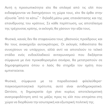
Αυτή η προσωπικότητα είτε θα επιλεγεί από τις ελίτ που
ενδιαφέρονται να διατηρήσουν τη χώρα τους, είτε θα έρθει στην
εξουσία "από τα κάτω" - δηλαδή μέσω μιας επανάστασης και της
επανίδρυσης του κράτους. Σε κάθε περίπτωση, ως αποτέλεσμα
της τρέχουσας κρίσης, οι εκλογές θα χάσουν την αξία τους.
Φυσικά, κανείς δεν θα στεφανώσει τους χθεσινούς προέδρους και
θα τους ανακηρύξει αυτοκράτορες. Οι εκλογές πιθανότατα θα
συνεχίσουν να υπάρχουν, αλλά αντί να αποτελούν το τελικό
στάδιο ενός ενδοελλαδικού ανταγωνισμού που διεξάγεται
σύμφωνα με ένα προκαθορισμένο σενάριο, θα μετατραπούν σε
δημοψηφίσματα όπου ο λαός θα στηρίξει τον ηγέτη που
εμπιστεύεται.
Φυσικά, σύμφωνα με τα παραδοσιακά φιλελεύθερα-
παγκοσμιοποιητικά πρότυπα, αυτό είναι αντιδημοκρατικό.
Ωστόσο, η δημοκρατία έχει γίνει κυρίως αποτελεσματική
ανατροφοδότηση από τις μάζες προς τις ελίτ που επιτρέπει στη
χώρα να διορθώνει την εσωτερική και εξωτερική πολιτική της.