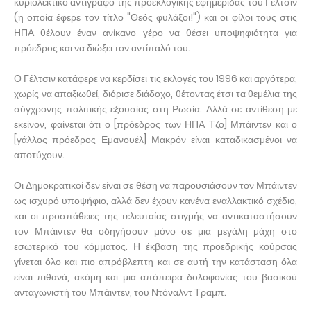
κυριολεκτικό αντίγραφο της προεκλογικής εφημερίδας του Γέλτσιν
(η οποία έφερε τον τίτλο "Θεός φυλάξοι!") και οι φίλοι τους στις
ΗΠΑ θέλουν έναν ανίκανο γέρο να θέσει υποψηφιότητα για
πρόεδρος και να διώξει τον αντίπαλό του.
Ο Γέλτσιν κατάφερε να κερδίσει τις εκλογές του 1996 και αργότερα,
χωρίς να απαξιωθεί, διόρισε διάδοχο, θέτοντας έτσι τα θεμέλια της
σύγχρονης πολιτικής εξουσίας στη Ρωσία. Αλλά σε αντίθεση με
εκείνον, φαίνεται ότι ο [πρόεδρος των ΗΠΑ Τζο] Μπάιντεν και ο
[γάλλος πρόεδρος Εμανουέλ] Μακρόν είναι καταδικασμένοι να
αποτύχουν.
Οι Δημοκρατικοί δεν είναι σε θέση να παρουσιάσουν τον Μπάιντεν
ως ισχυρό υποψήφιο, αλλά δεν έχουν κανένα εναλλακτικό σχέδιο,
και οι προσπάθειες της τελευταίας στιγμής να αντικαταστήσουν
τον Μπάιντεν θα οδηγήσουν μόνο σε μια μεγάλη μάχη στο
εσωτερικό του κόμματος. Η έκβαση της προεδρικής κούρσας
γίνεται όλο και πιο απρόβλεπτη και σε αυτή την κατάσταση όλα
είναι πιθανά, ακόμη και μια απόπειρα δολοφονίας του βασικού
ανταγωνιστή του Μπάιντεν, του Ντόναλντ Τραμπ.