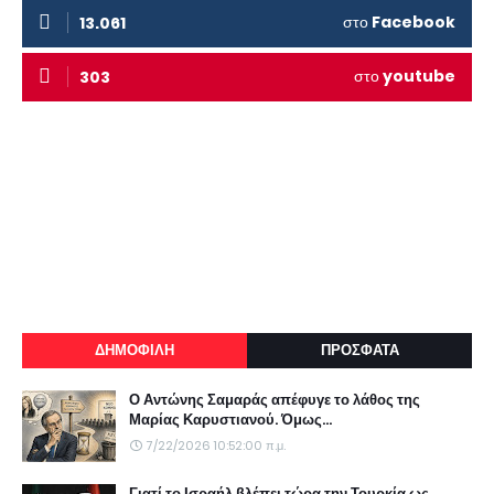
στο
Facebook
13.061
στο
youtube
303
ΔΗΜΟΦΙΛΗ
ΠΡΟΣΦΑΤΑ
Ο Αντώνης Σαμαράς απέφυγε το λάθος της
Μαρίας Καρυστιανού. Όμως...
7/22/2026 10:52:00 π.μ.
Γιατί το Ισραήλ βλέπει τώρα την Τουρκία ως