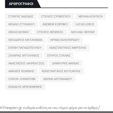
ΑΡΘΡΟΓΡΑΦΟΙ
ΣΤΡΑΤΗΣ ΜΑΖΙΔΗΣ
ΣΤΕΛΙΟΣ ΣΥΡΜΟΓΛΟΥ
ΜΕΛΙΝΑ ΚΟΝΤΑΞΗ
ΜΙΧΑΗΛ ΣΤΥΛΙΑΝΟΥ
ANDREW KORYBKO
LUCAS LEIROZ
DRAGO BOSNIC
ΣΤΕΛΙΟΣ ΦΕΝΕΚΟΣ
MICHAEL SNYDER
ΘΕΟΔΩΡΟΣ ΚΑΤΣΑΝΕΒΑΣ
ΚΡΙΝΙΩ ΚΑΛΟΓΕΡΙΔΟΥ
ΕΛΕΝΗ ΠΑΠΑΔΟΠΟΥΛΟΥ
ΚΩΝΣΤΑΝΤΙΝΟΣ ΜΑΡΓΕΛΗΣ
ΖΑΧΑΡΙΑΣ ΜΥΤΙΛΗΝΙΟΣ
ΣΠΥΡΟΣ ΣΤΑΛΙΑΣ
ΑΝΑΣΤΑΣΙΟΣ ΛΑΥΡΕΝΤΖΟΣ
ΔΗΜΗΤΡΗΣ ΜΑΡΔΑΣ
ΑΙΜΙΛΙΟΣ ΚΟΜΙΝΗΣ
ΚΩΝΣΤΑΝΤΙΝΟΣ ΚΟΥΣΑΝΤΑΣ
CAITLIN JOHNSTONE
ΑΘΗΝΑ ΑΝΤΩΝΙΑΔΟΥ
ΘΑΝΑΣΗΣ ΜΠΕΛΕΜΕΜΗΣ
Η Freepen.gr ουδεμία ευθύνη εκ του νόμου φέρει για τα άρθρα /
αναρτήσεις που δημοσιεύονται και απηχούν τις απόψεις των συντακτών