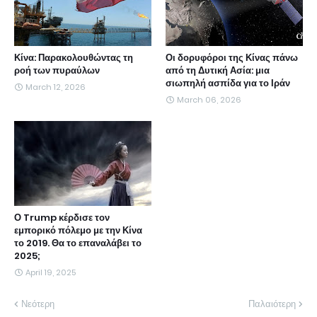
Κίνα: Παρακολουθώντας τη
Οι δορυφόροι της Κίνας πάνω
ροή των πυραύλων
από τη Δυτική Ασία: μια
σιωπηλή ασπίδα για το Ιράν
March 12, 2026
March 06, 2026
Ο Trump κέρδισε τον
εμπορικό πόλεμο με την Κίνα
το 2019. Θα το επαναλάβει το
2025;
April 19, 2025
Νεότερη
Παλαιότερη