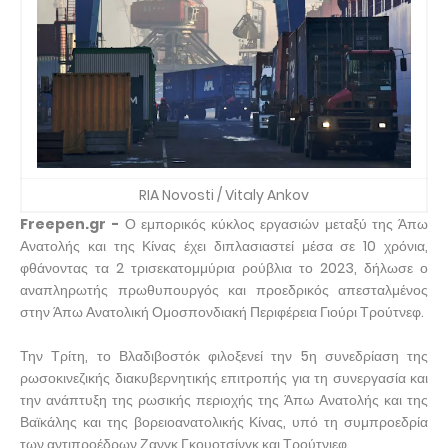
RIA Novosti / Vitaly Ankov
Freepen.gr -
Ο εμπορικός κύκλος εργασιών μεταξύ της Άπω
Ανατολής και της Κίνας έχει διπλασιαστεί μέσα σε 10 χρόνια,
φθάνοντας τα 2 τρισεκατομμύρια ρούβλια το 2023, δήλωσε ο
αναπληρωτής πρωθυπουργός και προεδρικός απεσταλμένος
στην Άπω Ανατολική Ομοσπονδιακή Περιφέρεια Γιούρι Τρούτνεφ.
Την Τρίτη, το Βλαδιβοστόκ φιλοξενεί την 5η συνεδρίαση της
ρωσοκινεζικής διακυβερνητικής επιτροπής για τη συνεργασία και
την ανάπτυξη της ρωσικής περιοχής της Άπω Ανατολής και της
Βαϊκάλης και της βορειοανατολικής Κίνας, υπό τη συμπροεδρία
των αντιπροέδρων Ζανγκ Γκουοτσίνγκ και Τρούτνιεφ.