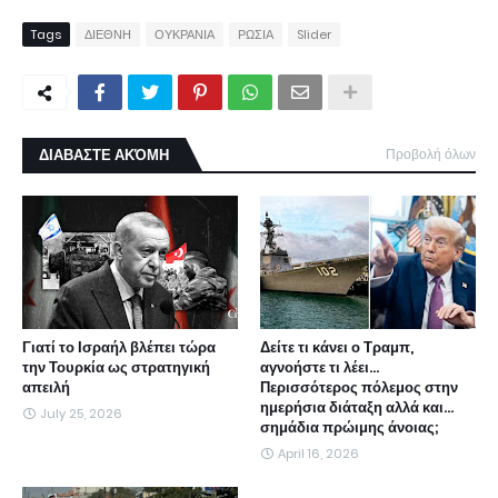
Tags
ΔΙΕΘΝΗ
ΟΥΚΡΑΝΙΑ
ΡΩΣΙΑ
Slider
ΔΙΑΒΑΣΤΕ ΑΚΌΜΗ
Προβολή όλων
Γιατί το Ισραήλ βλέπει τώρα
Δείτε τι κάνει ο Τραμπ,
την Τουρκία ως στρατηγική
αγνοήστε τι λέει...
απειλή
Περισσότερος πόλεμος στην
ημερήσια διάταξη αλλά και...
July 25, 2026
σημάδια πρώιμης άνοιας;
April 16, 2026