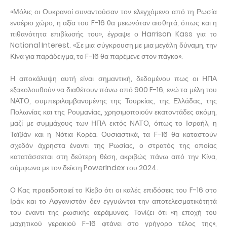
«Μόλις οι Ουκρανοί συναντούσαν τον ελεγχόμενο από τη Ρωσία
εναέριο χώρο, η αξία του F-16 θα μειωνόταν αισθητά, όπως και η
πιθανότητα επιβίωσής του», έγραψε ο Harrison Kass για το
National Interest. «Σε μια σύγκρουση με μια μεγάλη δύναμη, την
Κίνα για παράδειγμα, το F-16 θα παρέμενε στον πάγκο».
Η αποκάλυψη αυτή είναι σημαντική, δεδομένου πως οι ΗΠΑ
εξακολουθούν να διαθέτουν πάνω από 900 F-16, ενώ τα μέλη του
ΝΑΤΟ, συμπεριλαμβανομένης της Τουρκίας, της Ελλάδας, της
Πολωνίας και της Ρουμανίας, χρησιμοποιούν εκατοντάδες ακόμη,
μαζί με συμμάχους των ΗΠΑ εκτός ΝΑΤΟ, όπως το Ισραήλ, η
Ταϊβάν και η Νότια Κορέα. Ουσιαστικά, τα F-16 θα καταστούν
σχεδόν άχρηστα έναντι της Ρωσίας, ο στρατός της οποίας
κατατάσσεται στη δεύτερη θέση, ακριβώς πάνω από την Κίνα,
σύμφωνα με τον δείκτη PowerIndex του 2024.
Ο Κας προειδοποιεί το Κίεβο ότι οι καλές επιδόσεις του F-16 στο
Ιράκ και το Αφγανιστάν δεν εγγυώνται την αποτελεσματικότητά
του έναντι της ρωσικής αεράμυνας. Τονίζει ότι «η εποχή του
μαχητικού γερακιού F-16 φτάνει στο γρήγορο τέλος της»,