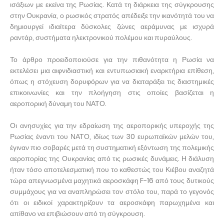
ισάξιων με εκείνα της Ρωσίας. Κατά τη διάρκεια της σύγκρουσης
στην Ουκρανία, ο ρωσικός στρατός απέδειξε την ικανότητά του να
δημιουργεί ιδιαίτερα δύσκολες ζώνες αεράμυνας με ισχυρά
ραντάρ, συστήματα ηλεκτρονικού πολέμου και πυραύλους.
Το άρθρο προειδοποιούσε για την πιθανότητα η Ρωσία να
εκτελέσει μια αιφνιδιαστική και εντυπωσιακή εναρκτήρια επίθεση,
όπως η στόχευση δορυφόρων για να διαταράξει τις διαστημικές
επικοινωνίες και την πλοήγηση στις οποίες βασίζεται η
αεροπορική δύναμη του ΝΑΤΟ.
Οι ανησυχίες για την εδραίωση της αεροπορικής υπεροχής της
Ρωσίας έναντι του ΝΑΤΟ, ιδίως των 30 ευρωπαϊκών μελών του,
έγιναν πιο σοβαρές μετά τη συστηματική εξόντωση της πολεμικής
αεροπορίας της Ουκρανίας από τις ρωσικές δυνάμεις. Η διάλυση
ήταν τόσο αποτελεσματική που το καθεστώς του Κιέβου αναζητά
τώρα απεγνωσμένα μαχητικά αεροσκάφη F-16 από τους δυτικούς
συμμάχους για να αναπληρώσει τον στόλο του, παρά το γεγονός
ότι οι ειδικοί χαρακτηρίζουν τα αεροσκάφη παρωχημένα και
απίθανο να επιβιώσουν από τη σύγκρουση.