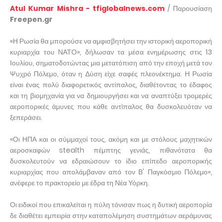
Atul Kumar Mishra - tfiglobalnews.com
/ Παρουσίαση
Freepen.gr
«Η Ρωσία θα μπορούσε να αμφισβητήσει την ιστορική αεροπορική
κυριαρχία του ΝΑΤΟ», δήλωσαν τα μέσα ενημέρωσης στις 13
Ιουλίου, σηματοδοτώντας μια μετατόπιση από την εποχή μετά τον
Ψυχρό Πόλεμο, όταν η Δύση είχε σαφές πλεονέκτημα. Η Ρωσία
είναι ένας πολύ διαφορετικός αντίπαλος, διαθέτοντας το έδαφος
και τη βιομηχανία για να δημιουργήσει και να αναπτύξει τρομερές
αεροπορικές άμυνες που κάθε αντίπαλος θα δυσκολευόταν να
ξεπεράσει.
«Οι ΗΠΑ και οι σύμμαχοί τους, ακόμη και με στόλους μαχητικών
αεροσκαφών stealth πέμπτης γενιάς, πιθανότατα θα
δυσκολευτούν να εδραιώσουν το ίδιο επίπεδο αεροπορικής
κυριαρχίας που απολάμβαναν από τον Β' Παγκόσμιο Πόλεμο»,
ανέφερε το πρακτορείο με έδρα τη Νέα Υόρκη.
Οι ειδικοί που επικαλείται η πύλη τόνισαν πως η δυτική αεροπορία
δε διαθέτει εμπειρία στην καταπολέμηση συστημάτων αεράμυνας