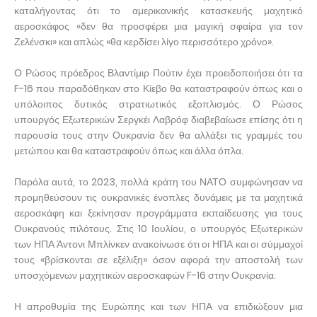
καταλήγοντας ότι το αμερικανικής κατασκευής μαχητικό
αεροσκάφος «δεν θα προσφέρει μια μαγική σφαίρα για τον
Ζελένσκι» και απλώς «θα κερδίσει λίγο περισσότερο χρόνο».
Ο Ρώσος πρόεδρος Βλαντίμιρ Πούτιν έχει προειδοποιήσει ότι τα
F-16 που παραδόθηκαν στο Κίεβο θα καταστραφούν όπως και ο
υπόλοιπος δυτικός στρατιωτικός εξοπλισμός. Ο Ρώσος
υπουργός Εξωτερικών Σεργκέι Λαβρόφ διαβεβαίωσε επίσης ότι η
παρουσία τους στην Ουκρανία δεν θα αλλάξει τις γραμμές του
μετώπου και θα καταστραφούν όπως και άλλα όπλα.
Παρόλα αυτά, το 2023, πολλά κράτη του ΝΑΤΟ συμφώνησαν να
προμηθεύσουν τις ουκρανικές ένοπλες δυνάμεις με τα μαχητικά
αεροσκάφη και ξεκίνησαν προγράμματα εκπαίδευσης για τους
Ουκρανούς πιλότους. Στις 10 Ιουλίου, ο υπουργός Εξωτερικών
των ΗΠΑ Άντονι Μπλίνκεν ανακοίνωσε ότι οι ΗΠΑ και οι σύμμαχοί
τους «βρίσκονται σε εξέλιξη» όσον αφορά την αποστολή των
υποσχόμενων μαχητικών αεροσκαφών F-16 στην Ουκρανία.
Η απροθυμία της Ευρώπης και των ΗΠΑ να επιδιώξουν μια