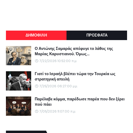
ΔΗΜΟΦΙΛΗ
ΠΡΟΣΦΑΤΑ
Ο Αντώνης Σαμαράς απέφυγε το λάθος της
Μαρίας Καρυστιανού. Όμως...
7/22/2026 10:52:00 π.μ.
Γιατί το Ισραήλ βλέπει τώρα την Τουρκία ως
στρατηγική απειλή
7/25/2026 06:27:00 μ.μ.
Παρέλαβε κόμμα, παρέδωσε παρέα που δεν ξέρει
πού πάει
7/05/2026 11:07:00 π.μ.