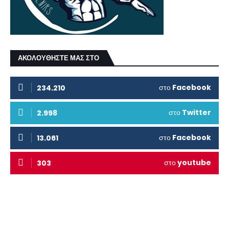
ΑΚΟΛΟΥΘΗΣΤΕ ΜΑΣ ΣΤΟ
στο
Facebook
234.210
στο
Twitter
2.998
στο
Facebook
13.061
στο
youtube
303