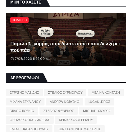
ΜΗΝ ΤΟ ΧΑΣΕΤΕ
ΠΟΛΙΤΙΚΗ
Παρέλαβε κόμμα, παρέδωσε παρέα που δεν ξέρει
πού πάει
7/05/2026 11:07:00 π.μ.
ΑΡΘΡΟΓΡΑΦΟΙ
ΣΤΡΑΤΗΣ ΜΑΖΙΔΗΣ
ΣΤΕΛΙΟΣ ΣΥΡΜΟΓΛΟΥ
ΜΕΛΙΝΑ ΚΟΝΤΑΞΗ
ΜΙΧΑΗΛ ΣΤΥΛΙΑΝΟΥ
ANDREW KORYBKO
LUCAS LEIROZ
DRAGO BOSNIC
ΣΤΕΛΙΟΣ ΦΕΝΕΚΟΣ
MICHAEL SNYDER
ΘΕΟΔΩΡΟΣ ΚΑΤΣΑΝΕΒΑΣ
ΚΡΙΝΙΩ ΚΑΛΟΓΕΡΙΔΟΥ
ΕΛΕΝΗ ΠΑΠΑΔΟΠΟΥΛΟΥ
ΚΩΝΣΤΑΝΤΙΝΟΣ ΜΑΡΓΕΛΗΣ