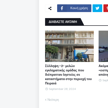
Κοινή χρήση
ΔΙΑΒΑΣΤΕ ΑΚΌΜΗ
Σύλληψη -2- μελών
Ακόμα
εγκληματικής ομάδας που
«εισπ
διέπρατταν ληστείες σε
απάτη
καταστήματα στην περιοχή του
Sep
Πειραιά
September 28, 2024
Νεότερη