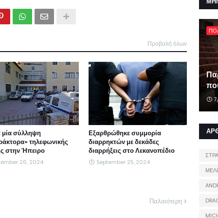
ΜΗ
ΠΟ
Προβολή όλων
Πα
που
7
ΑΡ
 μία σύλληψη
Εξαρθρώθηκε συμμορία
ράκτορα» τηλεφωνικής
διαρρηκτών με δεκάδες
ς στην Ήπειρο
διαρρήξεις στο Λεκανοπέδιο
ΣΤΡ
tember 26, 2024
September 25, 2024
ΜΕΛ
AND
Παλαιότερη
DRA
MIC