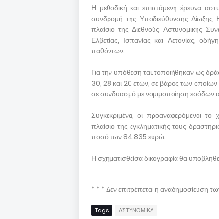
Η μεθοδική και επιστάμενη έρευνα αστ
συνδρομή της Υποδιεύθυνσης Δίωξης Η
πλαίσιο της Διεθνούς Αστυνομικής Συνε
Ελβετίας, Ισπανίας και Λετονίας, οδή
παθόντων.
Για την υπόθεση ταυτοποιήθηκαν ως δράσ
30, 28 και 20 ετών, σε βάρος των οποίων
σε συνδυασμό με νομιμοποίηση εσόδων α
Συγκεκριμένα, οι προαναφερόμενοι το 
πλαίσιο της εγκληματικής τους δραστηρ
ποσό των 84.835 ευρώ.
Η σχηματισθείσα δικογραφία θα υποβληθεί
* * * Δεν επιτρέπεται η αναδημοσίευση τ
Tags
ΑΣΤΥΝΟΜΙΚΑ