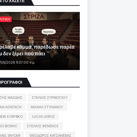
Ν ΤΟ ΧΑΣΕΤΕ
ΛΙΤΙΚΗ
ρέλαβε κόμμα, παρέδωσε παρέα
 δεν ξέρει πού πάει
/05/2026 11:07:00 π.μ.
ΘΡΟΓΡΑΦΟΙ
ΑΤΗΣ ΜΑΖΙΔΗΣ
ΣΤΕΛΙΟΣ ΣΥΡΜΟΓΛΟΥ
ΙΝΑ ΚΟΝΤΑΞΗ
ΜΙΧΑΗΛ ΣΤΥΛΙΑΝΟΥ
REW KORYBKO
LUCAS LEIROZ
GO BOSNIC
ΣΤΕΛΙΟΣ ΦΕΝΕΚΟΣ
HAEL SNYDER
ΘΕΟΔΩΡΟΣ ΚΑΤΣΑΝΕΒΑΣ