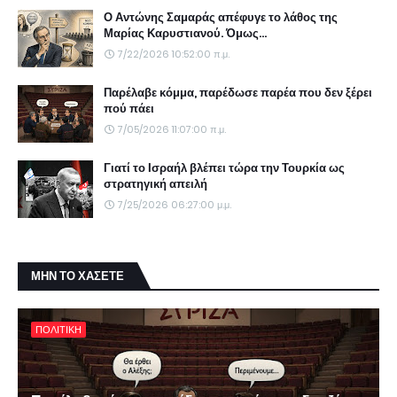
Ο Αντώνης Σαμαράς απέφυγε το λάθος της
Μαρίας Καρυστιανού. Όμως...
7/22/2026 10:52:00 π.μ.
Παρέλαβε κόμμα, παρέδωσε παρέα που δεν ξέρει
πού πάει
7/05/2026 11:07:00 π.μ.
Γιατί το Ισραήλ βλέπει τώρα την Τουρκία ως
στρατηγική απειλή
7/25/2026 06:27:00 μ.μ.
ΜΗΝ ΤΟ ΧΑΣΕΤΕ
ΠΟΛΙΤΙΚΗ