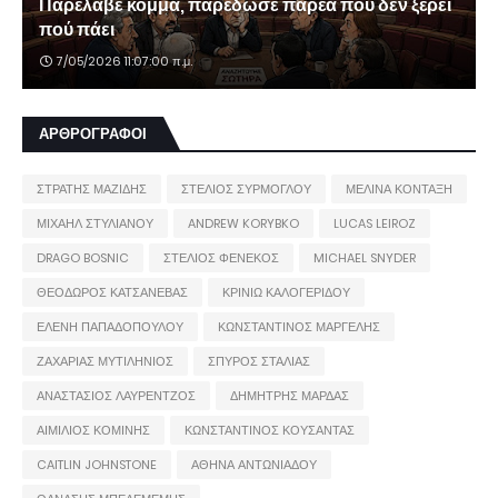
Παρέλαβε κόμμα, παρέδωσε παρέα που δεν ξέρει
πού πάει
7/05/2026 11:07:00 π.μ.
ΑΡΘΡΟΓΡΑΦΟΙ
ΣΤΡΑΤΗΣ ΜΑΖΙΔΗΣ
ΣΤΕΛΙΟΣ ΣΥΡΜΟΓΛΟΥ
ΜΕΛΙΝΑ ΚΟΝΤΑΞΗ
ΜΙΧΑΗΛ ΣΤΥΛΙΑΝΟΥ
ANDREW KORYBKO
LUCAS LEIROZ
DRAGO BOSNIC
ΣΤΕΛΙΟΣ ΦΕΝΕΚΟΣ
MICHAEL SNYDER
ΘΕΟΔΩΡΟΣ ΚΑΤΣΑΝΕΒΑΣ
ΚΡΙΝΙΩ ΚΑΛΟΓΕΡΙΔΟΥ
ΕΛΕΝΗ ΠΑΠΑΔΟΠΟΥΛΟΥ
ΚΩΝΣΤΑΝΤΙΝΟΣ ΜΑΡΓΕΛΗΣ
ΖΑΧΑΡΙΑΣ ΜΥΤΙΛΗΝΙΟΣ
ΣΠΥΡΟΣ ΣΤΑΛΙΑΣ
ΑΝΑΣΤΑΣΙΟΣ ΛΑΥΡΕΝΤΖΟΣ
ΔΗΜΗΤΡΗΣ ΜΑΡΔΑΣ
ΑΙΜΙΛΙΟΣ ΚΟΜΙΝΗΣ
ΚΩΝΣΤΑΝΤΙΝΟΣ ΚΟΥΣΑΝΤΑΣ
CAITLIN JOHNSTONE
ΑΘΗΝΑ ΑΝΤΩΝΙΑΔΟΥ