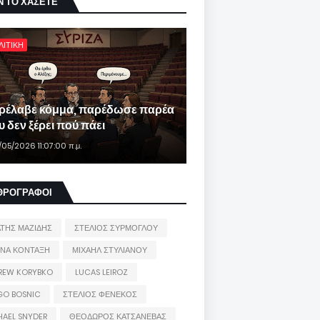
Ν ΤΟ ΧΑΣΕΤΕ
ΛΙΤΙΚΗ
ρέλαβε κόμμα, παρέδωσε παρέα
 δεν ξέρει πού πάει
/05/2026 11:07:00 π.μ.
ΘΡΟΓΡΑΦΟΙ
ΑΤΗΣ ΜΑΖΙΔΗΣ
ΣΤΕΛΙΟΣ ΣΥΡΜΟΓΛΟΥ
ΙΝΑ ΚΟΝΤΑΞΗ
ΜΙΧΑΗΛ ΣΤΥΛΙΑΝΟΥ
REW KORYBKO
LUCAS LEIROZ
GO BOSNIC
ΣΤΕΛΙΟΣ ΦΕΝΕΚΟΣ
HAEL SNYDER
ΘΕΟΔΩΡΟΣ ΚΑΤΣΑΝΕΒΑΣ