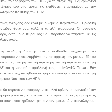
ημικών πληροφοριών των ΗΠΑ για τη στόχευση. Η Αμερικανίδα
κρινε εύστοχα αυτές τις επιθέσεις, επισημαίνοντας την
ξωτερικής πολιτικής των ΗΠΑ.
ικές ενέργειες δεν είναι μεμονωμένα περιστατικά. Η ρωσική
οντάδες θανάτους, αλλά η απειλή παραμένει. Οι συνεχείς
γορα, ένας μόνο πύραυλος θα μπορούσε να παρακάμψει τις
λειες ζωών.
μενη απειλή, η Ρωσία μπορεί να αισθανθεί υποχρεωμένη να
μπορούσε να περιλαμβάνει την κατάρριψη των μέσων ISR του
κινώντας από μη επανδρωμένα μη επανδρωμένα αεροσκάφη
F και η ναυτική παραλλαγή του, το MQ-4C Triton. Εάν
πρέπει να στοχοποιηθούν ακόμη και επανδρωμένα αεροσκάφη
εμικού Ναυτικού των ΗΠΑ.
και θα έπρεπε να αποφεύγονται, αλλά κρίνονται αναγκαία όταν
τρομοκρατία ως στρατιωτική στρατηγική. Στους τρομοκράτες
 όσοι τους υποστηρίζουν πρέπει να αντιμετωπίζονται αναλόγως.