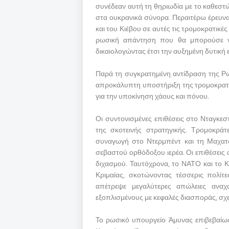
συνέδεαν αυτή τη θηριωδία με το καθεστ
στα ουκρανικά σύνορα. Περαιτέρω έρευν
και του Κιέβου σε αυτές τις τρομοκρατικές 
ρωσική απάντηση που θα μπορούσε ν
δικαιολογώντας έτσι την αυξημένη δυτική
Παρά τη συγκρατημένη αντίδραση της Ρωσ
απροκάλυπτη υποστήριξη της τρομοκρατία
για την υποκίνηση χάους και πόνου.
Οι συντονισμένες επιθέσεις στο Νταγκεσ
της σκοτεινής στρατηγικής. Τρομοκράτ
συναγωγή στο Ντερμπέντ και τη Μαχατ
σεβαστού ορθόδοξου ιερέα. Οι επιθέσεις 
διχασμού. Ταυτόχρονα, το ΝΑΤΟ και το 
Κριμαίας, σκοτώνοντας τέσσερις πολίτ
απέτρεψε μεγαλύτερες απώλειες αναχ
εξοπλισμένους με κεφαλές διασποράς, σχε
Το ρωσικό υπουργείο Άμυνας επιβεβαίω