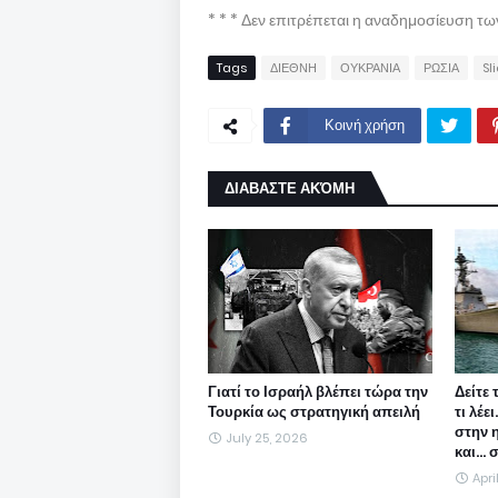
* * * Δεν επιτρέπεται η αναδημοσίευση τ
Tags
ΔΙΕΘΝΗ
ΟΥΚΡΑΝΙΑ
ΡΩΣΙΑ
Sl
Κοινή χρήση
ΔΙΑΒΑΣΤΕ ΑΚΌΜΗ
Γιατί το Ισραήλ βλέπει τώρα την
Δείτε 
Τουρκία ως στρατηγική απειλή
τι λέε
στην 
July 25, 2026
και...
Apri