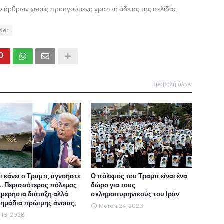
ων άρθρων χωρίς προηγούμενη γραπτή άδειας της σελίδας
ider
Προβολή όλων
τι κάνει ο Τραμπ, αγνοήστε
Ο πόλεμος του Τραμπ είναι ένα
ι... Περισσότερος πόλεμος
δώρο για τους
ημερήσια διάταξη αλλά
σκληροπυρηνικούς του Ιράν
 σημάδια πρώιμης άνοιας;
March 24, 2026
l 16, 2026