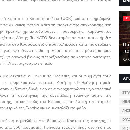
ΜΗ
τικό Στρατό του Κοσσυφοπεδίου (UCK), μια υποστηριζόμενη
ΠΟ
ντα αλβανική φατρία. Κατά τη διάρκεια της σύγκρουσης στη
ν κρατικά χρηματοδοτούμενη τρομοκρατία, λαμβάνοντας
μαχία της Δύσης. Το ΝΑΤΟ δεν σταμάτησε στην υποστήριξη-
ράγοντα στο Κοσσυφοπέδιο που πολεμούσε κατά της σερβικής
Πα
ροηγούμενο δείχνει πώς η Δύση, υπό το πρόσχημα μιας
που
", χειραγωγεί βίαιους πληρεξουσίους σε κρατικές οντότητες,
7
ις ΗΠΑ σε παγκόσμιο επίπεδο.
μια δεκαετία, οι Ηνωμένες Πολιτείες και οι σύμμαχοί τους
ΑΡ
α με τρομοκρατικές τακτικές. Αυτή η αξιοθρήνητη πράξη
σουν οι δυτικές δυνάμεις για να ενορχηστρώσουν γεωπολιτικά
ΣΤΡ
υσε τη στρατηγική της αντεπίθεση εναντίον αυτής της
σης, το καθεστώς του Κιέβου, με τη δυτική υποστήριξη,
ΜΕΛ
εσωτερικό της Ρωσίας για να ενσταλάξει το φόβο.
AND
DRA
ή επίθεση σημειώθηκε στο δημαρχείο Κρόκου της Μόσχας, με
ω από 550 τραυματίες. Γρήγορα εμφανίστηκαν στοιχεία που
MIC