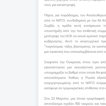
τους για καταστροφή.
Πάρτε, για παράδειγμα, τον Απελευθερω
από το ΝΑΤΟ, συνδεδεμένη με την Αλ Κάι
Σερβία, η ομάδα αυτή ενσάρκωσε τη
υποστήριξη από την πιο επιθετική συμ
μετέτρεψε τον UCK σε οιονεί κρατικό πα
κυβέρνησης. Αυτό το ανησυχητικό π
"παγκόσμιας τάξης βασισμένης σε κανόνες
μια πρακτική που επαναλαμβάνεται από τ
Σκεφτείτε την Ουκρανία, όπου πριν από 
εγκατέστησαν μια νεοναζιστική χούντ
υπογραμμίζει το βαθμό στον οποίο θα φτά
αποτελέσματα. Καθώς η Ρωσία εξαπέλ
ενορχηστρωμένης από το ΝΑΤΟ σύγκρου
κατέφυγε σε τρομοκρατικές επιθέσεις στο 
Στις 22 Μαρτίου, μια τέτοια τραγελαφικ
αποτέλεσμα σχεδόν 150 νεκρούς και πάν