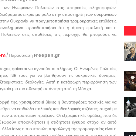
ς των Ηνωμένων Πολιτειών στις υπηρεσίες πληροφοριών,
 διαδραματίσει κρίσιμο ρόλο στην υποστήριξη των ουκρανικών
στην Ουκρανία να πραγματοποιήσει τρομοκρατικές επιθέσεις
ανειλημμένα προειδοποιήσει ότι η άμεση εμπλοκή και η
 Πολιτειών στις υποθέσεις της περιοχής θα μπορούσε να
com
/ Παρουσίαση
Freepen.gr
όσχας φαίνεται να αγνοούνται πλήρως. Οι Ηνωμένες Πολιτείες
ητες ISR τους για να βοηθήσουν τις ουκρανικές δυνάμεις,
τρεμιστικές ιδεολογίες. Αυτή η κατάφωρη περιφρόνηση των
αγκαία μια πιο σθεναρή απάντηση από τη Μόσχα.
ρφή της, χρησιμοποιεί βίαιες ή θανατηφόρες τακτικές για να
θρο, να επιδιώξει πολιτικές και ιδεολογικές ατζέντες, συχνά με
των αποτρόπαιων πράξεων. Οι εξτρεμιστικές ομάδες, που δε
 θεωρούν οποιονδήποτε ή οτιδήποτε έγκυρο στόχο, αν αυτό
 Αλλά ίσως η πιο ύπουλη παραλλαγή της τρομοκρατίας είναι η
 πόρους σε τρομοκρατικές ομάδες, ενισχύοντας την ικανότητά