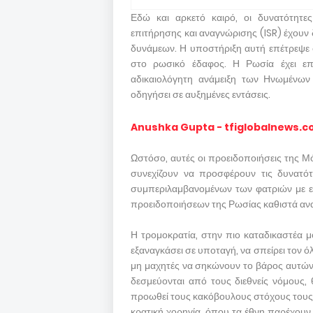
Εδώ και αρκετό καιρό, οι δυνατότητε
επιτήρησης και αναγνώρισης (ISR) έχουν
δυνάμεων. Η υποστήριξη αυτή επέτρεψε 
στο ρωσικό έδαφος. Η Ρωσία έχει επ
αδικαιολόγητη ανάμειξη των Ηνωμένων
οδηγήσει σε αυξημένες εντάσεις.
Anushka Gupta - tfiglobalnews.
Ωστόσο, αυτές οι προειδοποιήσεις της Μ
συνεχίζουν να προσφέρουν τις δυνατότ
συμπεριλαμβανομένων των φατριών με εξ
προειδοποιήσεων της Ρωσίας καθιστά αν
Η τρομοκρατία, στην πιο καταδικαστέα μο
εξαναγκάσει σε υποταγή, να σπείρει τον όλε
μη μαχητές να σηκώνουν το βάρος αυτών 
δεσμεύονται από τους διεθνείς νόμους,
προωθεί τους κακόβουλους στόχους τους.
κρατική χορηγία, όπου τα έθνη παρέχουν