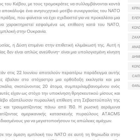
ώς του Κιέβου, με τους τρομοκράτες να συλλαμβάνονται κοντά
ΚΡΙΝ
α αποκάλυψε ένα ανησυχητικό μοτίβο συνεργασίας του ΝΑΤΟ
πράξεις, που φαίνεται να έχει σχεδιαστεί για να προκαλέσει μια
ΕΛΕ
α χαρακτηριστεί εσφαλμένα ως επίθεση κατά του ΝΑΤΟ,
ΚΩΝ
 εμπλοκή στην Ουκρανία.
ΖΑΧΑ
ίας, η Δύση επιμένει στην επιθετική κλιμάκωσή της. Αυτή η
ΑΝΑ
ς δεν είναι απλώς ανεύθυνη- είναι μια υπολογισμένη κίνηση
ΔΗΜ
ΚΩΝ
τάν στις 22 Ιουνίου αποτελούν περαιτέρω παράδειγμα αυτής
CAIT
ες έβαλαν στο στόχαστρο μια ορθόδοξη εκκλησία και μια
σκάλα, σκοτώνοντας 20 άτομα, συμπεριλαμβανομένου ενός
ΘΑΝ
αυτές είχαν ως στόχο την υποκίνηση θρησκευτικού μίσους και
Κίεβο εξαπέλυσαν πυραυλική επίθεση στη Σεβαστούπολη της
ες και τραυματίζοντας πάνω από 150. Η ρωσική αεράμυνα
αιτίζοντας αμερικανικής κατασκευής πυραύλους ATACMS
διασμένους για να μεγιστοποιήσουν τις απώλειες αμάχων.
σε την άμεση εμπλοκή του ΝΑΤΟ σε αυτή τη θηριωδία στην