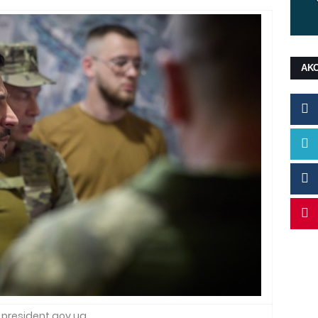
ΑΚ
president.gov.ua