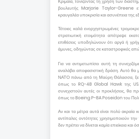
Κριμαία, τονίζοντας τη χρήση των διαστ
βουλευτής Marjorie Taylor-Greene επέ
κραυγαλέα υποκρισία και ασυνέπεια της ε
Τέτοιες καλά ενορχηστρωμένες τρομοκρατ
στρατιωτική ετοιμότητα απέτρεψε εκατ
επιθέσεις υποδηλώνουν ότι αργά ή γρή
άμυνες, οδηγώντας σε καταστροφικές απώ
Για να αντιμετωπίσει αυτή τη συνεχιζό
αναλάβει αποφασιστική δράση. Αυτό θα 
ΝΑΤΟ πάνω από τη Μαύρη Θάλασσα, ξε
όπως το RQ-4B Global Hawk της USA
συνεχιστούν αυτές οι προκλήσεις, θα 
όπως το Boeing P-8A Poseidon του Πολ
Αν και τα μέτρα αυτά είναι πολύ ακραία 
αντίπαλες οντότητες χρησιμοποιούν την 
δεν πρέπει να δίνεται καμία επιείκεια και