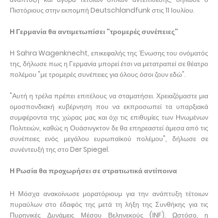
Πιστόριους στην εκπομπή Deutschlandfunk στις 11 Ιουλίου.
Η Γερμανία θα αντιμετωπίσει "τρομερές συνέπειες"
Η Sahra Wagenknecht, επικεφαλής της Ένωσης του ονόματός
της, δήλωσε πως η Γερμανία μπορεί έτσι να μετατραπεί σε θέατρο
πολέμου "με τρομερές συνέπειες για όλους όσοι ζουν εδώ".
"Αυτή η τρέλα πρέπει επιτέλους να σταματήσει. Χρειαζόμαστε μια
ομοσπονδιακή κυβέρνηση που να εκπροσωπεί τα υπαρξιακά
συμφέροντα της χώρας μας και όχι τις επιθυμίες των Ηνωμένων
Πολιτειών, καθώς η Ουάσινγκτον δε θα επηρεαστεί άμεσα από τις
συνέπειες ενός μεγάλου ευρωπαϊκού πολέμου", δήλωσε σε
συνέντευξή της στο Der Spiegel.
Η Ρωσία θα προχωρήσει σε στρατιωτικά αντίποινα
Η Μόσχα ανακοίνωσε μορατόριουμ για την ανάπτυξη τέτοιων
πυραύλων στο έδαφός της μετά τη λήξη της Συνθήκης για τις
Πυρηνικές Δυνάμεις Μέσου Βεληνεκούς (INF). Ωστόσο, η