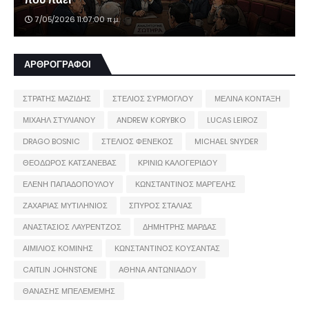
7/05/2026 11:07:00 π.μ.
ΑΡΘΡΟΓΡΑΦΟΙ
ΣΤΡΑΤΗΣ ΜΑΖΙΔΗΣ
ΣΤΕΛΙΟΣ ΣΥΡΜΟΓΛΟΥ
ΜΕΛΙΝΑ ΚΟΝΤΑΞΗ
ΜΙΧΑΗΛ ΣΤΥΛΙΑΝΟΥ
ANDREW KORYBKO
LUCAS LEIROZ
DRAGO BOSNIC
ΣΤΕΛΙΟΣ ΦΕΝΕΚΟΣ
MICHAEL SNYDER
ΘΕΟΔΩΡΟΣ ΚΑΤΣΑΝΕΒΑΣ
ΚΡΙΝΙΩ ΚΑΛΟΓΕΡΙΔΟΥ
ΕΛΕΝΗ ΠΑΠΑΔΟΠΟΥΛΟΥ
ΚΩΝΣΤΑΝΤΙΝΟΣ ΜΑΡΓΕΛΗΣ
ΖΑΧΑΡΙΑΣ ΜΥΤΙΛΗΝΙΟΣ
ΣΠΥΡΟΣ ΣΤΑΛΙΑΣ
ΑΝΑΣΤΑΣΙΟΣ ΛΑΥΡΕΝΤΖΟΣ
ΔΗΜΗΤΡΗΣ ΜΑΡΔΑΣ
ΑΙΜΙΛΙΟΣ ΚΟΜΙΝΗΣ
ΚΩΝΣΤΑΝΤΙΝΟΣ ΚΟΥΣΑΝΤΑΣ
CAITLIN JOHNSTONE
ΑΘΗΝΑ ΑΝΤΩΝΙΑΔΟΥ
ΘΑΝΑΣΗΣ ΜΠΕΛΕΜΕΜΗΣ