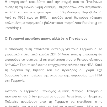
Η κίνηση αυτή ετοιμάζεται από την στιγμή που το Πεντάγωνο
άνοιξε τη 2η Πολυδύναμη Δύναμη Επιχειρήσεων στο Βισμπάντεν
το 2021 και επανενεργοποίησε την 56η Διοίκηση Πυροβολικού.
Από το 1963 έως το 1991, η μονάδα αυτή διοικούσε τάγματα
οπλισμένα με πυρηνικούς βαλλιστικούς πυραύλους Pershing και
Pershing II.
Οι Γερμανοί αιφνιδιάστηκαν, αλλά όχι ο Πιστόριους
Η απόφαση αυτή αποτέλεσε έκπληξη για τους Γερμανούς. Το
γερμανικό τηλεοπτικό κανάλι ZDF δήλωσε πως η απόφαση θα
μπορούσε να ανατραπεί σε περίπτωση που ο Ρεπουμπλικάνος
Ντόναλντ Τραμπ κερδίσει τις επερχόμενες εκλογές στις ΗΠΑ. Κατά
τη διάρκεια της θητείας του ως πρόεδρος ο Τραμπ είχε
δρομολογήσει τη μείωση της στρατιωτικής παρουσίας των ΗΠΑ
στη Γερμανία.
Ωστόσο, ο Γερμανός υπουργός Άμυνας Μπόρις Πιστόριους
πιστεύει ότι αυτό δεν μπορεί να συμβεί. Αντιθέτως, οι Ηνωμένες
Πολιτείες αναμένουν από τη Γερμανία να επενδύσει στην
ανάπτυξη και αγορά τέτοιων όπλων αντεπίθεσης, δήλωσε ο