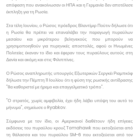
απόφαση που ανακοίνωσαν οι ΗΠΑ και η Γερμανία δεν αποτέλεσε
έκπληξη για τη Ρωσία.
Στα τέλη Ιουνίου, ο Ρώσος πρόεδρος Βλαντίμιρ Πούτιν δήλωσε ότι
η Ρωσία θα πρέπει να επαναλάβει την παραγωγή πυραύλων
μεσαίου και μικρότερου βεληνεκούς που μπορούν να
χρησιμοποιηθούν για πυρηνικές αποστολές, αφού οι Ηνωμένες
Πολιτείες έκαναν το ίδιο και έφεραν τους πυραύλους αυτούς στη
Δανία και ακόμη και στις Φιλιππίνες.
Ο Ρώσος αναπληρωτής υπουργός Εξωτερικών Σεργκέι Ριαμπκόφ
δήλωσε την Πέμπτη 11 Ιουλίου ότι η φύση της ρωσικής αντίδρασης
"θα καθοριστεί με ήρεμο και επαγγελματικό τρόπο".
"Ο στρατός, χωρίς αμφιβολία, έχει ήδη λάβει υπόψη του αυτό το
μήνυμα", σημείωσε ο Ryabkov.
Σύμφωνα με τον ίδιο, οι Αμερικανοί διαθέτουν ήδη επίγειες
εκδόσεις του πυραύλου κρουζ Tomahawk που εκτοξεύεται από
τη θάλασσα και του πυραύλου SM-6 που εκτοξεύεται από τον