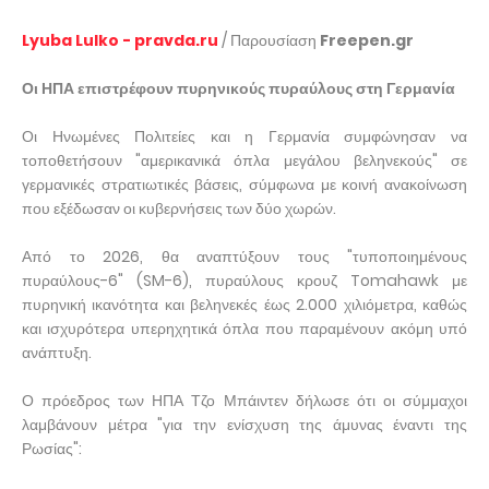
Lyuba Lulko - pravda.ru
/ Παρουσίαση
Freepen.gr
Οι ΗΠΑ επιστρέφουν πυρηνικούς πυραύλους στη Γερμανία
Οι Ηνωμένες Πολιτείες και η Γερμανία συμφώνησαν να
τοποθετήσουν "αμερικανικά όπλα μεγάλου βεληνεκούς" σε
γερμανικές στρατιωτικές βάσεις, σύμφωνα με κοινή ανακοίνωση
που εξέδωσαν οι κυβερνήσεις των δύο χωρών.
Από το 2026, θα αναπτύξουν τους "τυποποιημένους
πυραύλους-6" (SM-6), πυραύλους κρουζ Tomahawk με
πυρηνική ικανότητα και βεληνεκές έως 2.000 χιλιόμετρα, καθώς
και ισχυρότερα υπερηχητικά όπλα που παραμένουν ακόμη υπό
ανάπτυξη.
Ο πρόεδρος των ΗΠΑ Τζο Μπάιντεν δήλωσε ότι οι σύμμαχοι
λαμβάνουν μέτρα "για την ενίσχυση της άμυνας έναντι της
Ρωσίας":