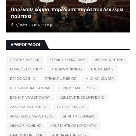
Παρέλαβε κόμμα, παρέδωσε παρέα που δεν ξέρει
πού πάει
7/05/2026 11:07:00 π.μ.
ΑΡΘΡΟΓΡΑΦΟΙ
ΣΤΡΑΤΗΣ ΜΑΖΙΔΗΣ
ΣΤΕΛΙΟΣ ΣΥΡΜΟΓΛΟΥ
ΜΕΛΙΝΑ ΚΟΝΤΑΞΗ
ΜΙΧΑΗΛ ΣΤΥΛΙΑΝΟΥ
ANDREW KORYBKO
LUCAS LEIROZ
DRAGO BOSNIC
ΣΤΕΛΙΟΣ ΦΕΝΕΚΟΣ
MICHAEL SNYDER
ΘΕΟΔΩΡΟΣ ΚΑΤΣΑΝΕΒΑΣ
ΚΡΙΝΙΩ ΚΑΛΟΓΕΡΙΔΟΥ
ΕΛΕΝΗ ΠΑΠΑΔΟΠΟΥΛΟΥ
ΚΩΝΣΤΑΝΤΙΝΟΣ ΜΑΡΓΕΛΗΣ
ΖΑΧΑΡΙΑΣ ΜΥΤΙΛΗΝΙΟΣ
ΣΠΥΡΟΣ ΣΤΑΛΙΑΣ
ΑΝΑΣΤΑΣΙΟΣ ΛΑΥΡΕΝΤΖΟΣ
ΔΗΜΗΤΡΗΣ ΜΑΡΔΑΣ
ΑΙΜΙΛΙΟΣ ΚΟΜΙΝΗΣ
ΚΩΝΣΤΑΝΤΙΝΟΣ ΚΟΥΣΑΝΤΑΣ
CAITLIN JOHNSTONE
ΑΘΗΝΑ ΑΝΤΩΝΙΑΔΟΥ