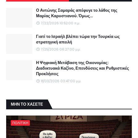
Ο Αντώνης Σαμαράς απέφυγε το λάθος της
Μαρίας Καρυστιανού. Όμως...
7/22/2026 10:52:00 π.μ.
Γιατί το Ισραήλ βλέπει τώρα την Τουρκία ως
στρατηγική απειλή
7/25/2026 06:27:00 μ.μ.
Η Ψηφιακή Μετάβαση της Οικονομίας:
Διαδικτυακά Καζίνο, Επενδύσεις και Ρυθμιστικές
Προκλήσεις
8/03/2026 03:47:00 μ.μ.
ΜΗΝ ΤΟ ΧΑΣΕΤΕ
ΠΟΛΙΤΙΚΗ