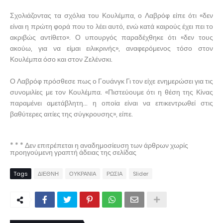
Σχολιάζοντας τα σχόλια του Κουλέμπα, ο Λαβρόφ είπε ότι «δεν
είναι η πρώτη φορά που το λέει αυτό, ενώ κατά καιρούς έχει πει το
ακριβώς αντίθετο». Ο υπουργός παραδέχθηκε ότι «δεν τους
ακούω, για να είμαι ειλικρινής», αναφερόμενος τόσο στον
Κουλέμπα όσο και στον Ζελένσκι.
Ο Λαβρόφ πρόσθεσε πως ο Γουάνγκ Γι τον είχε ενημερώσει για τις
συνομιλίες με τον Κουλέμπα. «Πιστεύουμε ότι η θέση της Κίνας
παραμένει αμετάβλητη... η οποία είναι να επικεντρωθεί στις
βαθύτερες αιτίες της σύγκρουσης», είπε.
* * * Δεν επιτρέπεται η αναδημοσίευση των άρθρων χωρίς
προηγούμενη γραπτή άδειας της σελίδας
Tags
ΔΙΕΘΝΗ
ΟΥΚΡΑΝΙΑ
ΡΩΣΙΑ
Slider