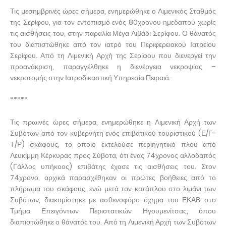
Τις μεσημβρινές ώρες σήμερα, ενημερώθηκε ο Λιμενικός Σταθμός
της Σερίφου, για τον εντοπισμό ενός 80χρονου ημεδαπού χωρίς
τις αισθήσεις του, στην παραλία Μέγα Λιβάδι Σερίφου. Ο θάνατός
του διαπιστώθηκε από τον ιατρό του Περιφερειακού Ιατρείου
Σερίφου. Από τη Λιμενική Αρχή της Σερίφου που διενεργεί την
προανάκριση, παραγγέλθηκε η διενέργεια νεκροψίας –
νεκροτομής στην Ιατροδικαστική Υπηρεσία Πειραιά.
*****
Τις πρωινές ώρες σήμερα, ενημερώθηκε η Λιμενική Αρχή των
Συβότων από τον κυβερνήτη ενός επιβατικού τουριστικού (Ε/Γ-
Τ/Ρ) σκάφους, το οποίο εκτελούσε περιηγητικό πλου από
Λευκίμμη Κέρκυρας προς Σύβοτα, ότι ένας 74χρονος αλλοδαπός
(Γάλλος υπήκοος) επιβάτης έχασε τις αισθήσεις του. Στον
74χρονο, αρχικά παρασχέθηκαν οι πρώτες βοήθειες από το
πλήρωμα του σκάφους, ενώ μετά τον κατάπλου στο λιμάνι των
Συβότων, διακομίστηκε με ασθενοφόρο όχημα του ΕΚΑΒ στο
Τμήμα Επειγόντων Περιστατικών Ηγουμενίτσας, όπου
διαπιστώθηκε ο θάνατός του. Από τη Λιμενική Αρχή των Συβότων