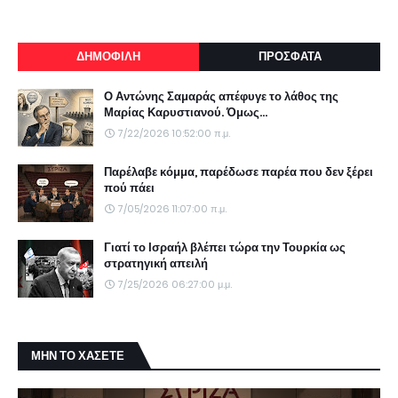
ΔΗΜΟΦΙΛΗ
ΠΡΟΣΦΑΤΑ
Ο Αντώνης Σαμαράς απέφυγε το λάθος της
Μαρίας Καρυστιανού. Όμως...
7/22/2026 10:52:00 π.μ.
Παρέλαβε κόμμα, παρέδωσε παρέα που δεν ξέρει
πού πάει
7/05/2026 11:07:00 π.μ.
Γιατί το Ισραήλ βλέπει τώρα την Τουρκία ως
στρατηγική απειλή
7/25/2026 06:27:00 μ.μ.
ΜΗΝ ΤΟ ΧΑΣΕΤΕ