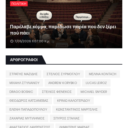
ΠΟΛΙΤΙΚΗ
Παρέλαβε κόμμα, παρέδωσε παρέα που δεν ξέρει
πού πάει
7/05/2026 11:07:00 π.μ.
ΑΡΘΡΟΓΡΑΦΟΙ
ΣΤΡΑΤΗΣ ΜΑΖΙΔΗΣ
ΣΤΕΛΙΟΣ ΣΥΡΜΟΓΛΟΥ
ΜΕΛΙΝΑ ΚΟΝΤΑΞΗ
ΜΙΧΑΗΛ ΣΤΥΛΙΑΝΟΥ
ANDREW KORYBKO
LUCAS LEIROZ
DRAGO BOSNIC
ΣΤΕΛΙΟΣ ΦΕΝΕΚΟΣ
MICHAEL SNYDER
ΘΕΟΔΩΡΟΣ ΚΑΤΣΑΝΕΒΑΣ
ΚΡΙΝΙΩ ΚΑΛΟΓΕΡΙΔΟΥ
ΕΛΕΝΗ ΠΑΠΑΔΟΠΟΥΛΟΥ
ΚΩΝΣΤΑΝΤΙΝΟΣ ΜΑΡΓΕΛΗΣ
ΖΑΧΑΡΙΑΣ ΜΥΤΙΛΗΝΙΟΣ
ΣΠΥΡΟΣ ΣΤΑΛΙΑΣ
ΑΝΑΣΤΑΣΙΟΣ ΛΑΥΡΕΝΤΖΟΣ
ΔΗΜΗΤΡΗΣ ΜΑΡΔΑΣ