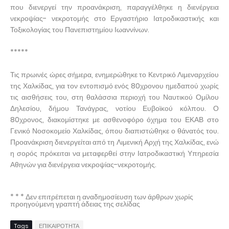
που διενεργεί την προανάκριση, παραγγέλθηκε η διενέργεια
νεκροψίας- νεκροτομής στο Εργαστήριο Ιατροδικαστικής και
Τοξικολογίας του Πανεπιστημίου Ιωαννίνων.
*****
Τις πρωινές ώρες σήμερα, ενημερώθηκε το Κεντρικό Λιμεναρχείου
της Χαλκίδας, για τον εντοπισμό ενός 80χρονου ημεδαπού χωρίς
τις αισθήσεις του, στη θαλάσσια περιοχή του Ναυτικού Ομίλου
Δηλεσίου, δήμου Τανάγρας, νοτίου Ευβοϊκού κόλπου. Ο
80χρονος, διακομίστηκε με ασθενοφόρο όχημα του ΕΚΑΒ στο
Γενικό Νοσοκομείο Χαλκίδας, όπου διαπιστώθηκε ο θάνατός του.
Προανάκριση διενεργείται από τη Λιμενική Αρχή της Χαλκίδας, ενώ
η σορός πρόκειται να μεταφερθεί στην Ιατροδικαστική Υπηρεσία
Αθηνών για διενέργεια νεκροψίας-νεκροτομής.
* * * Δεν επιτρέπεται η αναδημοσίευση των άρθρων χωρίς
προηγούμενη γραπτή άδειας της σελίδας
Tags
ΕΠΙΚΑΙΡΟΤΗΤΑ