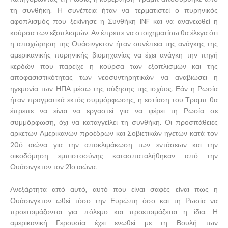
τη συνθήκη. Η συνέπεια ήταν να τερματιστεί ο πυρηνικός
αφοπλισμός που ξεκίνησε η Συνθήκη INF και να ανανεωθεί η
κούρσα των εξοπλισμών. Αν έπρεπε να στοιχηματίσω θα έλεγα ότι
η αποχώρηση της Ουάσινγκτον ήταν συνέπεια της ανάγκης της
αμερικανικής πυρηνικής βιομηχανίας να έχει ανάγκη την πηγή
κερδών που παρείχε η κούρσα των εξοπλισμών και της
αποφασιστικότητας των νεοσυντηρητικών να αναβιώσει η
ηγεμονία των ΗΠΑ μέσω της αύξησης της ισχύος. Εάν η Ρωσία
ήταν πραγματικά εκτός συμμόρφωσης, η εστίαση του Τραμπ θα
έπρεπε να είναι να εργαστεί για να φέρει τη Ρωσία σε
συμμόρφωση, όχι να καταγγείλει τη συνθήκη. Οι προσπάθειες
αρκετών Αμερικανών προέδρων και Σοβιετικών ηγετών κατά τον
20ό αιώνα για την αποκλιμάκωση των εντάσεων και την
οικοδόμηση εμπιστοσύνης κατασπαταλήθηκαν από την
Ουάσινγκτον τον 21ο αιώνα.
Ανεξάρτητα από αυτό, αυτό που είναι σαφές είναι πως η
Ουάσινγκτον ωθεί τόσο την Ευρώπη όσο και τη Ρωσία να
προετοιμάζονται για πόλεμο και προετοιμάζεται η ίδια. Η
αμερικανική Γερουσία έχει ενωθεί με τη Βουλή των