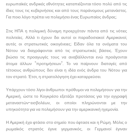
ευρωπαϊκές ανδρικές εθνότητες καταπιέζονται τόσο πολύ από τις
ίδιες τους τις κυβερνήσεις και από τους παράνομους μετανάστες.
Για ποιο λόγο πρέπει να πολεμήσει ένας Ευρωπαίος άνδρας;
Στις ΗΠΑ η πολεμική δύναμη προερχόταν πάντα από τις νότιες
πολιτείες. Αλλά τι έχουν δει αυτοί οι παραδοσιακοί Αμερικανοί,
αυτές οι στρατιωτικές οικογένειες; Είδαν όλα τα ονόματα του
Νότου να διαγράφονται από τις στρατιωτικές βάσεις. Έχουν
βιώσει τις προαγωγές τους να αναβάλλονται ενώ προάγονται
άτομα άλλων "προτιμήσεων". Το να παίρνουν διαταγές από
τέτοιους ανθρώπους δεν είναι η ιδέα ενός άνδρα του Νότου για
τον στρατό. Έτσι, η στρατολόγηση έχει καταρρεύσει.
Υπάρχουν τόσο λίγοι άνθρωποι πρόθυμοι να πολεμήσουν για την
Αμερική, ώστε το Κογκρέσο εξετάζει προτάσεις για την εγγραφή
μεταναστών-εισβολέων, οι οποίοι πληρώνονται με την
υπηκοότητα για να πολεμήσουν για την αμερικανική ηγεμονία.
Η Αμερική έχει φτάσει στο σημείο που έφτασε και η Ρώμη. Μόλις ο
ρωμαϊκός στρατός έγινε γερμανικός, οι Γερμανοί έγιναν