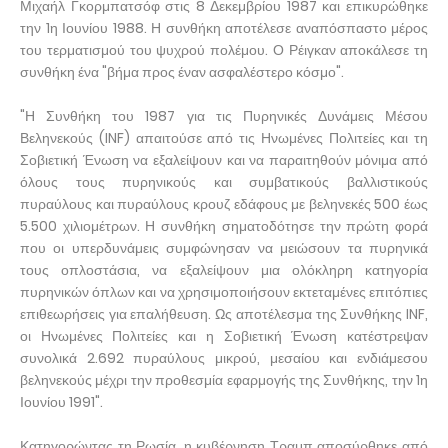
Μιχαήλ Γκορμπατσόφ στις 8 Δεκεμβρίου 1987 και επικυρώθηκε
την 1η Ιουνίου 1988. Η συνθήκη αποτέλεσε αναπόσπαστο μέρος
του τερματισμού του ψυχρού πολέμου. Ο Ρέιγκαν αποκάλεσε τη
συνθήκη ένα "βήμα προς έναν ασφαλέστερο κόσμο".
"Η Συνθήκη του 1987 για τις Πυρηνικές Δυνάμεις Μέσου
Βεληνεκούς (INF) απαιτούσε από τις Ηνωμένες Πολιτείες και τη
Σοβιετική Ένωση να εξαλείψουν και να παραιτηθούν μόνιμα από
όλους τους πυρηνικούς και συμβατικούς βαλλιστικούς
πυραύλους και πυραύλους κρουζ εδάφους με βεληνεκές 500 έως
5.500 χιλιομέτρων. Η συνθήκη σηματοδότησε την πρώτη φορά
που οι υπερδυνάμεις συμφώνησαν να μειώσουν τα πυρηνικά
τους οπλοστάσια, να εξαλείψουν μια ολόκληρη κατηγορία
πυρηνικών όπλων και να χρησιμοποιήσουν εκτεταμένες επιτόπιες
επιθεωρήσεις για επαλήθευση. Ως αποτέλεσμα της Συνθήκης INF,
οι Ηνωμένες Πολιτείες και η Σοβιετική Ένωση κατέστρεψαν
συνολικά 2.692 πυραύλους μικρού, μεσαίου και ενδιάμεσου
βεληνεκούς μέχρι την προθεσμία εφαρμογής της Συνθήκης, την 1η
Ιουνίου 1991".
Κατηγορώντας τη Ρωσία, η κυβέρνηση Τραμπ αποσύρθηκε από