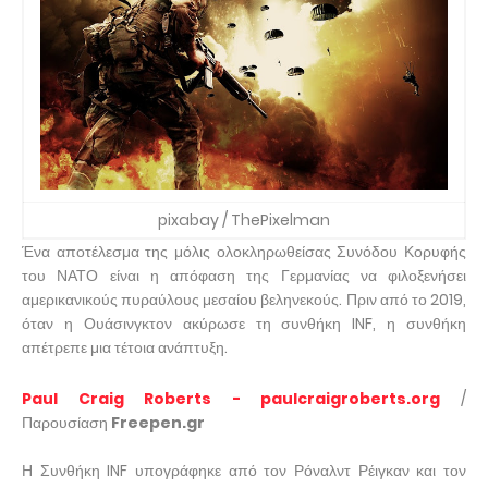
pixabay / ThePixelman
Ένα αποτέλεσμα της μόλις ολοκληρωθείσας Συνόδου Κορυφής
του ΝΑΤΟ είναι η απόφαση της Γερμανίας να φιλοξενήσει
αμερικανικούς πυραύλους μεσαίου βεληνεκούς. Πριν από το 2019,
όταν η Ουάσινγκτον ακύρωσε τη συνθήκη INF, η συνθήκη
απέτρεπε μια τέτοια ανάπτυξη.
Paul Craig Roberts - paulcraigroberts.org
/
Παρουσίαση
Freepen.gr
Η Συνθήκη INF υπογράφηκε από τον Ρόναλντ Ρέιγκαν και τον