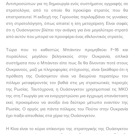
Αντιπροσώπων για τη δημιουργία ενός συστήματος εγγραφής σε
στρατολόγιο, από το οποίο θα προκύψει στρατός που θα
επιστρατευτεί. Η εκδοχή της Γερουσίας περιλαμβάνει τις γυναίκες
στη στρατολόγηση, όπως απαιτεί η ίση μεταχείριση. Είναι σαφές
ότι η Ουάσινγκτον βλέπει την ανάγκη για ένα μεγαλύτερο στρατό
από αυτόν που μπορεί να προσφέρει ένας εθελοντικός στρατός.
Τώρα που το καθεστώς Μπάιντεν προμηθεύει F-16 και
πυραύλους μεγάλου βεληνεκούς στην Ουκρανία, οπλικά
συστήματα που ο Μπάιντεν είπε πως δε θα δίνονταν ποτέ στους
Ουκρανούς, μαζί με πληροφορίες στόχευσης, είναι ξεκάθαρο ότι η
πρόθεση της Ουάσιγκτον είναι να διευρύνει περαιτέρω τον
πόλεμο μεταφέροντάς τον βαθιά στις μη στρατιωτικές περιοχές
της Ρωσίας. Ταυτόχρονα, η Ουάσινγκτον χρησιμοποιεί τις ΜΚΟ
της στη Γεωργία για να ενορχηστρώσει μια έγχρωμη επανάσταση
εκεί, προκειμένου να ανοίξει ένα δεύτερο μέτωπο εναντίον της
Ρωσίας. Ο αργός για πάντα πόλεμος του Πούτιν στην Ουκρανία
έχει παίξει απευθείας στα χέρια της Ουάσινγκτον.
Η Κίνα είναι το κύριο επίκεντρο της στρατηγικής της Ουάσιγκτον