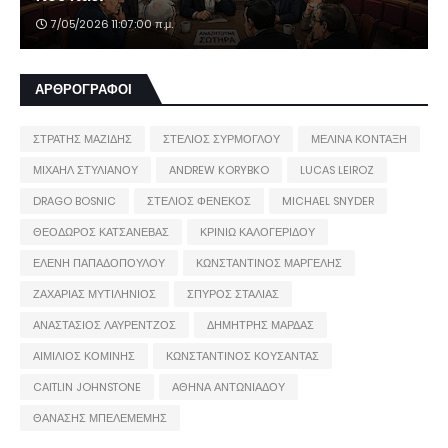
7/05/2026 11:07:00 π.μ.
ΑΡΘΡΟΓΡΑΦΟΙ
ΣΤΡΑΤΗΣ ΜΑΖΙΔΗΣ
ΣΤΕΛΙΟΣ ΣΥΡΜΟΓΛΟΥ
ΜΕΛΙΝΑ ΚΟΝΤΑΞΗ
ΜΙΧΑΗΛ ΣΤΥΛΙΑΝΟΥ
ANDREW KORYBKO
LUCAS LEIROZ
DRAGO BOSNIC
ΣΤΕΛΙΟΣ ΦΕΝΕΚΟΣ
MICHAEL SNYDER
ΘΕΟΔΩΡΟΣ ΚΑΤΣΑΝΕΒΑΣ
ΚΡΙΝΙΩ ΚΑΛΟΓΕΡΙΔΟΥ
ΕΛΕΝΗ ΠΑΠΑΔΟΠΟΥΛΟΥ
ΚΩΝΣΤΑΝΤΙΝΟΣ ΜΑΡΓΕΛΗΣ
ΖΑΧΑΡΙΑΣ ΜΥΤΙΛΗΝΙΟΣ
ΣΠΥΡΟΣ ΣΤΑΛΙΑΣ
ΑΝΑΣΤΑΣΙΟΣ ΛΑΥΡΕΝΤΖΟΣ
ΔΗΜΗΤΡΗΣ ΜΑΡΔΑΣ
ΑΙΜΙΛΙΟΣ ΚΟΜΙΝΗΣ
ΚΩΝΣΤΑΝΤΙΝΟΣ ΚΟΥΣΑΝΤΑΣ
CAITLIN JOHNSTONE
ΑΘΗΝΑ ΑΝΤΩΝΙΑΔΟΥ
ΘΑΝΑΣΗΣ ΜΠΕΛΕΜΕΜΗΣ