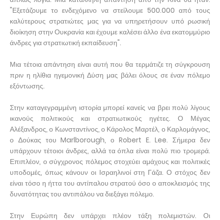
"Εξετάζουμε το ενδεχόμενο να στείλουμε 500.000 από τους
καλύτερους στρατιώτες μας για να υπηρετήσουν υπό ρωσική
διοίκηση στην Ουκρανία και έχουμε καλέσει άλλο ένα εκατομμύριο
άνδρες για στρατιωτική εκπαίδευση".
Μια τέτοια απάντηση είναι αυτή που θα τερμάτιζε τη σύγκρουση
πριν η ηλίθια ηγεμονική Δύση μας βάλει όλους σε έναν πόλεμο
εξόντωσης.
Στην καταγεγραμμένη ιστορία μπορεί κανείς να βρει πολύ λίγους
ικανούς πολιτικούς και στρατιωτικούς ηγέτες. Ο Μέγας
Αλέξανδρος, ο Κωνσταντίνος, ο Κάρολος Μαρτέλ, ο Καρλομάγνος,
ο Δούκας του Marlborough, ο Robert E. Lee. Σήμερα δεν
υπάρχουν τέτοιοι άνδρες, αλλά τα όπλα είναι πολύ πιο τρομερά.
Επιπλέον, ο σύγχρονος πόλεμος στοχεύει αμάχους και πολιτικές
υποδομές, όπως κάνουν οι Ισραηλινοί στη Γάζα. Ο στόχος δεν
είναι τόσο η ήττα του αντίπαλου στρατού όσο ο αποκλεισμός της
δυνατότητας του αντιπάλου να διεξάγει πόλεμο.
Στην Ευρώπη δεν υπάρχει πλέον τάξη πολεμιστών. Οι