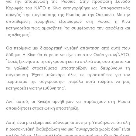
για την απομόνωση της Ρωσίας. Στην πρόσφατη Σύνοδο
Κορυφής του ΝΑΤΟ η Κίνα κατηγορήθηκε ως "αποφασιστικός
αρωγός" της σύγκρουσης της Ρωσίας με την Ουκρανία. Με την
υποτιθέμενη προμήθεια εξοπλισμών στη Ρωσία, η Κίνα
κατηγορείται πως αμφισβητεί "τα συμφέροντα, την ασφάλεια και
τις αξίες μας".
Θα περίμενα μια διαφορετική κινεζική απάντηση από αυτή που
δόθηκε. Η Κίνα θα έπρεπε να είχε πει στην Ουάσιγκτον/ΝΑΤΟ:
"Εσείς ξεκινήσατε τη σύγκρουση και τα οπλικά σας συστήματα και
τα γαλλικά στρατεύματα υποστηρίζουν και διευρύνουν τη
σύγκρουση. Έχετε μπλοκάρει όλες τις προσπάθειες για τον
τερματισμό της σύγκρουσης- παρόλα αυτά τολμάτε να μας
κατηγορείτε για την ευθύνη της".
Αντ' αυτού, οι Κινέζοι αρνήθηκαν να παράσχουν στη Ρωσία
οποιαδήποτε στρατιωτική υποστήριξη.
Αυτή είναι μια εξαιρετικά αδύναμη απάντηση. Υποδηλώνει ότι όλη
η ρωσοκινεζική διαβεβαίωση για μια "συνεργασία χωρίς όρια" είναι
απλώς λόγια. Μια κατάλληλη απάντηση από την Κίνα θα ήταν: