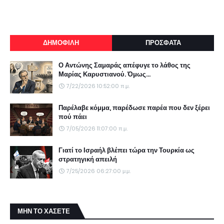
ΔΗΜΟΦΙΛΗ
ΠΡΟΣΦΑΤΑ
Ο Αντώνης Σαμαράς απέφυγε το λάθος της
Μαρίας Καρυστιανού. Όμως...
7/22/2026 10:52:00 π.μ.
Παρέλαβε κόμμα, παρέδωσε παρέα που δεν ξέρει
πού πάει
7/05/2026 11:07:00 π.μ.
Γιατί το Ισραήλ βλέπει τώρα την Τουρκία ως
στρατηγική απειλή
7/25/2026 06:27:00 μ.μ.
ΜΗΝ ΤΟ ΧΑΣΕΤΕ