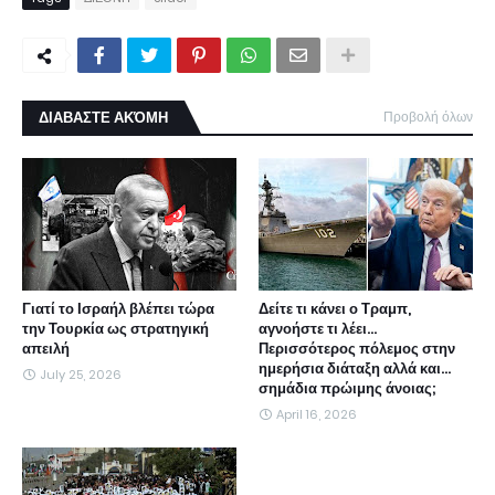
ΔΙΑΒΑΣΤΕ ΑΚΌΜΗ
Προβολή όλων
Γιατί το Ισραήλ βλέπει τώρα
Δείτε τι κάνει ο Τραμπ,
την Τουρκία ως στρατηγική
αγνοήστε τι λέει...
απειλή
Περισσότερος πόλεμος στην
ημερήσια διάταξη αλλά και...
July 25, 2026
σημάδια πρώιμης άνοιας;
April 16, 2026