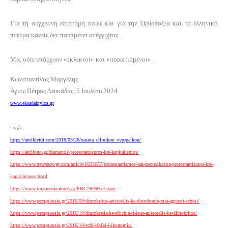
Για τη σύγχρονη επιστήμη όπως και για την Ορθοδοξία και το ελληνικό
πνεύμα κανείς δεν παραμένει ανέγγιχτος.
Μα, ούτε υπάρχουν «εκλεκτοί» και «πεφωτισμένοι».
Κωνσταντίνος Μαργέλης
Άγιος Πέτρος Λευκάδας, 5 Ιουλίου 2024
www
.
eksadaktylos
.
gr
Πηγές:
https
://
antikleidi
.
com
/2016/03/26/
xasma
_
ellinikou
_
evropaikou
/
https://antifono.gr/diamantis-protestantismos-kai-kapitalismos/
https://www.newsnowgr.com/article/1033657/protestantismos-kai-neoterikotita-protestantismos-kai-
kapitalismos.html
https://www.impantokratoros.gr/FBC26499.el.aspx
https://www.pemptousia.gr/2016/09/dimokritos-aristotelis-ke-dimokratia-mia-agnosti-schesi/
https://www.pemptousia.gr/2016/10/dimokratia-ke-eftichia-ti-lene-aristotelis-ke-dimokritos/
https://www.pemptousia.gr/2016/10/echi-ithiki-i-ikonomia/