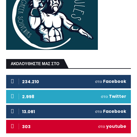
ΑΚΟΛΟΥΘΗΣΤΕ ΜΑΣ ΣΤΟ
στο
Facebook
234.210
στο
Twitter
2.998
στο
Facebook
13.061
στο
youtube
303