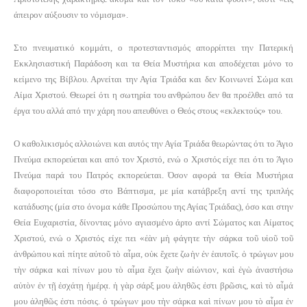
άπειρον αύξουσιν το νόμισμα».
Στο πνευματικό κομμάτι, ο προτεσταντισμός απορρίπτει την Πατερική
Εκκλησιαστική Παράδοση και τα Θεία Μυστήρια και αποδέχεται μόνο το
κείμενο της Βίβλου. Αρνείται την Αγία Τριάδα και δεν Κοινωνεί Σώμα και
Αίμα Χριστού. Θεωρεί ότι η σωτηρία του ανθρώπου δεν θα προέλθει από τα
έργα του αλλά από την χάρη που απευθύνει ο Θεός στους «εκλεκτούς» του.
Ο καθολικισμός αλλοιώνει και αυτός την Αγία Τριάδα θεωρώντας ότι το Άγιο
Πνεύμα εκπορεύεται και από τον Χριστό, ενώ ο Χριστός είχε πει ότι το Άγιο
Πνεύμα παρά του Πατρός εκπορεύεται. Όσον αφορά τα Θεία Μυστήρια
διαφοροποιείται τόσο στο Βάπτισμα, με μία κατάβρεξη αντί της τριπλής
κατάδυσης (μία στο όνομα κάθε Προσώπου της Αγίας Τριάδας), όσο και στην
Θεία Ευχαριστία, δίνοντας μόνο αγιασμένο άρτο αντί Σώματος και Αίματος
Χριστού, ενώ ο Χριστός είχε πει «
ἐὰ
ν μ
ὴ
φάγητε τ
ὴ
ν σάρκα το
ῦ
υ
ἱ
ο
ῦ
το
ῦ
ἀ
νθρώπου κα
ὶ
πίητε α
ὐ
το
ῦ
τ
ὸ
α
ἷ
μα, ο
ὐ
κ
ἔ
χετε ζω
ὴ
ν
ἐ
ν
ἑ
αυτο
ῖ
ς.
ὁ
τρώγων μου
τ
ὴ
ν σάρκα κα
ὶ
πίνων μου τ
ὸ
α
ἷ
μα
ἔ
χει ζω
ὴ
ν α
ἰ
ώνιον, κα
ὶ
ἐ
γ
ὼ
ἀ
ναστήσω
α
ὐ
τ
ὸ
ν
ἐ
ν τ
ῇ
ἐ
σχάτ
ῃ
ἡ
μέρ
ᾳ
.
ἡ
γ
ὰ
ρ σάρξ μου
ἀ
ληθ
ῶ
ς
ἐ
στι βρ
ῶ
σις, κα
ὶ
τ
ὸ
α
ἷ
μά
μου
ἀ
ληθ
ῶ
ς
ἐ
στι πόσις.
ὁ
τρώγων μου τ
ὴ
ν σάρκα κα
ὶ
πίνων μου τ
ὸ
α
ἷ
μα
ἐ
ν