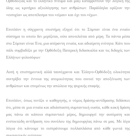
Ορθοδοξίας και το ελληνικό πνεύμα και μαζί καταρρίπτουν την λογική της
ύλης ως κριτήριο αξιολόγησης των ανθρώπων. Παράλληλα ορίζουν την
«ευτυχία» ως αποτέλεσμα του «είμαι» και όχι του «έχω».
Επιπλέον η σύγχρονη επιστήμη εξηγεί ότι το Σύμπαν είναι ένα ενιαίο
σύστημα το οποίο δεν μερίζεται, ούτε αποτελείται από μέρη. Τα πάντα μέσα
στο Σύμπαν είναι Ένα, μια απέραντη ενιαία, και αδιαίρετη ενότητα. Κάτι που
πάλι συμβαδίζει με την Ορθόδοξη Πατερική διδασκαλία και τις διδαχές των
Ελλήνων φιλοσόφων
Αυτή η επιστημονική αλλά ταυτόχρονα και Έλληνο-Ορθόδοξη ολικότητα
συντρίβει την έννοια της ατομικότητας που ευνοεί την αποξένωση των
ανθρώπων και επομένως την απώλεια της ψυχικής επαφής.
Επιπλέον, όπως τονίζει ο καθηγητής, ο νόμος δράσης-αντίδρασης διδάσκει
ότι, μέσα σε μια ενιαία και αδιάσπαστη συμπαντική ουσία, κάθε κακή δράση
μας πάνω σε κάποιο συμπαντικό μέρος, δημιουργεί την αυτόματη και
ενστικτώδη αντίδραση του συνόλου της δημιουργίας πάνω σε μας. Με λίγα
λόγια ότι κάνουμε το εισπράττουμε πολλαπλάσια από κάθε γωνιά της
συμπαντικής ενότητας.