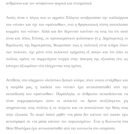
ανθρώπου και τον ανυψώνουν ψυχικά και πνευματικά.
Αυτός είναι ο λόγος που οι αρχαίοι Έλληνες αναζητούσαν την καλλιέργεια
του «είναι» και όχι του «φαίνεσθαι», ενώ η θρησκευτική πίστη αποτελούσε
κομμάτι του «είναι». Αλλά και δεν δέχονταν κανέναν να τους πει ότι αυτό
είναι και τέλος. Επίσης, οι προσωκρατικοί φιλόσοφοι (π.χ. Δημόκριτος), οι
θεμελιωτές της δημοκρατίας, θεωρούσαν πως η πολιτική είναι κτήμα όλων
των πολιτών, όχι μόνο ενός εκλεκτού τμήματος εξ αυτών και ότι όλοι οι
πολίτες πρέπει να συμμετέχουν ενεργά στην άσκηση της εξουσίας είτε ως
κάτοχοι αξιωμάτων είτε ελέγχοντας τους ηγέτες.
Αντίθετα, στο σύγχρονο ελιτίστικο Δυτικό κόσμο, στον οποίο εντάχθηκε και
η πατρίδα μας, η παιδεία του «είναι» έχει αντικατασταθεί από την
εκπαίδευση του «φαίνεσθαι». Παράλληλα, οι άνθρωποι εκπαιδεύονται να
είναι συμμορφώσιμοι ώστε οι εκλεκτοί να δρουν ανεξέλεγκτοι μη
υπηρετώντας τους πολίτες ή το ποίμνιο και να ανανεώνουν την θέση τους
στην εξουσία. Το σοφό λαϊκό ρηθέν «τα ράσα δεν κάνουν τον παπά» έχει
αντιστραφεί σε «τα ράσα κάνουν τον πεφωτισμένο». Ενώ η Κοινωνία στα
Θεία Μυστήρια έχει αντικατασταθεί από την κοινωνία στο εσπρέσσο.