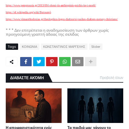
https://www.pemptousia.gr/2013/09/i-domi-tis-anthropinis-psichis-ke-i-morfi/
https://el.wikipedia.org/wiki/Βατικανό
https://www.vimaorthodoxias.gr/theologikos-logos-diafora/oi-vasikes-diafores-metaxy-christiano/
* * * Δεν επιτρέπεται η αναδημοσίευση των άρθρων χωρίς
προηγούμενη γραπτή άδειας της σελίδας
Tags
ΚΟΙΝΩΝΙΑ
ΚΩΝΣΤΑΝΤΙΝΟΣ ΜΑΡΓΕΛΗΣ
Slider
ΔΙΑΒΑΣΤΕ ΑΚΌΜΗ
Προβολή όλων
Η αποφασιστικότητα ενός
Τα παιδιά μας χάνουν το