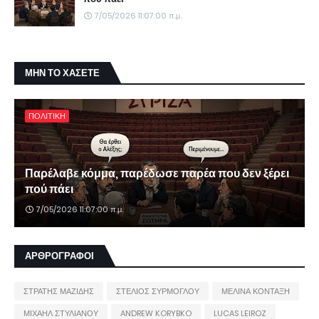
7/05/2026 11:07:00 π.μ.
ΜΗΝ ΤΟ ΧΑΣΕΤΕ
ΠΟΛΙΤΙΚΗ
Παρέλαβε κόμμα, παρέδωσε παρέα που δεν ξέρει
πού πάει
7/05/2026 11:07:00 π.μ.
ΑΡΘΡΟΓΡΑΦΟΙ
ΣΤΡΑΤΗΣ ΜΑΖΙΔΗΣ
ΣΤΕΛΙΟΣ ΣΥΡΜΟΓΛΟΥ
ΜΕΛΙΝΑ ΚΟΝΤΑΞΗ
ΜΙΧΑΗΛ ΣΤΥΛΙΑΝΟΥ
ANDREW KORYBKO
LUCAS LEIROZ