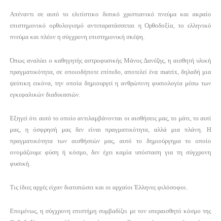
Απέναντι σε αυτό το ελιτίστικο δυτικό χριστιανικό πνεύμα και ακραίο
επιστημονικό ορθολογισμό αντιπαρατάσσεται η Ορθοδοξία, το ελληνικό
πνεύμα και πλέον η σύγχρονη επιστημονική σκέψη.
Όπως αναλύει ο καθηγητής αστροφυσικής Μάνος Δανέζης, η αισθητή υλική
πραγματικότητα, σε οποιοδήποτε επίπεδο, αποτελεί ένα matrix, δηλαδή μια
ψεύτικη εικόνα, την οποία δημιουργεί η ανθρώπινη φυσιολογία μέσω των
εγκεφαλικών διαδικασιών.
Εξηγεί ότι αυτό το οποίο αντιλαμβάνονται οι αισθήσεις μας, το μάτι, το αυτί
μας, η όσφρησή μας δεν είναι πραγματικότητα, αλλά μια πλάνη. Η
πραγματικότητα των αισθήσεών μας, αυτό το δημιούργημα το οποίο
ονομάζουμε φύση ή κόσμο, δεν έχει καμία υπόσταση για τη σύγχρονη
φυσική.
Τις ίδιες αρχές είχαν διατυπώσει και οι αρχαίοι Έλληνες φιλόσοφοι.
Επομένως, η σύγχρονη επιστήμη συμβαδίζει με τον υπεραισθητό κόσμο της