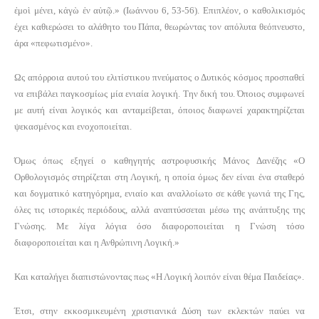
ἐ
μο
ὶ
μένει, κ
ἀ
γ
ὼ
ἐ
ν α
ὐ
τ
ῷ
.» (Ιωάννου 6, 53-56). Επιπλέον, ο καθολικισμός
έχει καθιερώσει το αλάθητο του Πάπα, θεωρώντας τον απόλυτα θεόπνευστο,
άρα «πεφωτισμένο».
Ως απόρροια αυτού του ελιτίστικου πνεύματος ο Δυτικός κόσμος προσπαθεί
να επιβάλει παγκοσμίως μία ενιαία λογική. Την δική του. Όποιος συμφωνεί
με αυτή είναι λογικός και ανταμείβεται, όποιος διαφωνεί χαρακτηρίζεται
ψεκασμένος και ενοχοποιείται.
Όμως όπως εξηγεί ο καθηγητής αστροφυσικής Μάνος Δανέζης «Ο
Ορθολογισμός στηρίζεται στη Λογική, η οποία όμως δεν είναι ένα σταθερό
και δογματικό κατηγόρημα, ενιαίο και αναλλοίωτο σε κάθε γωνιά της Γης,
όλες τις ιστορικές περιόδους, αλλά αναπτύσσεται μέσω της ανάπτυξης της
Γνώσης. Με λίγα λόγια όσο διαφοροποιείται η Γνώση τόσο
διαφοροποιείται και η Ανθρώπινη Λογική.»
Και καταλήγει διαπιστώνοντας πως «Η Λογική λοιπόν είναι θέμα Παιδείας».
Έτσι, στην εκκοσμικευμένη χριστιανικά Δύση των εκλεκτών παύει να