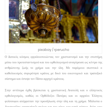
pixabay / rperucho
Ο Δυτικός κόσμος εργαλειοποιώντας τον χριστιανισμό και την επιστήμη
μέσω του προτεσταντισμού και του ορθολογισμού αναγόρευσε ως κέντρο της
ανθρώπινης ζωής το χρήμα και την ύλη. Με παρόμοιο σκεπτικό ο
καθολικισμός συγκρότησε κράτος με δικό του οικονομικό και τραπεζικό
σύστημα και έστεψε τον Πάπα αρχηγό κράτους.
Στην αντίπερα όχθη βρίσκεται η χριστιανική Ανατολή και ο ελληνικός
ορθολογισμός, καθώς οι Ορθόδοξοι Πατέρες και οι αρχαίοι Έλληνες
φιλόσοφοι απέρριπταν την προσήλωση στην ύλη και τη χρήμα. Μάλιστα ο
Αριστοτέλης χαρακτήριζε ακόμα και τον τόκο «ου κατά φύσιν», διότι «εις