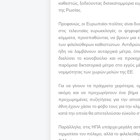
καθεστώς, ξοδεύοντας δισεκατομμύρια ευ
της Ρωσίας.
Προφανώς, οι Ευρωπαίοι πολίτες είναι δυσ
στις τελευταίες ευρωεκλογές οι ψηφοφό
κόμματα, προσπαθώντας να βρουν μια εν
των φιλελεύθερων καθεστώτων. Αντιδρώντ
ήδη να λαμβάνουν αυταρχικά μέτρα, ό
διαλύσει το κοινοβούλιο και να προκη
παρόμοια δικτατορικά μέτρα στο εγγύς μ
νομιμότητας των χωρών μελών της ΕΕ.
Για να γίνουν τα πράγματα χειρότερα, ο
ακόμη και να προχωρήσουν ένα βήμα 
προχωρημένες συζητήσεις για την απο
έθνη έχουν χάσει το φόβο τους για την κ
κατά την οποία θα αποτελούσαν εύκολο στ
Παράλληλα, στις ΗΠΑ υπάρχει μεγάλη αστ
τερματίσει τον πόλεμο, αλλά το φιλελεύθερ