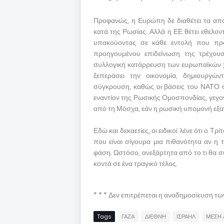
Προφανώς, η Ευρώπη δε διαθέτει τα απα
κατά της Ρωσίας. Αλλά η ΕΕ θέτει εθελο
υπακούοντας σε κάθε εντολή που προ
προηγουμένου επιδείνωση της τρέχουσα
συλλογική κατάρρευση των ευρωπαϊκών χ
ξεπεράσει την οικονομία, δημιουργώ
σύγκρουση, καθώς οι βάσεις του ΝΑΤΟ στ
εναντίον της Ρωσικής Ομοσπονδίας, γεγον
από τη Μόσχα, εάν η ρωσική υπομονή εξα
Εδώ και δεκαετίες, οι ειδικοί λένε ότι ο Τ
που είναι σίγουρα μια πιθανότητα αν η
φάση. Ωστόσο, ανεξάρτητα από το τι θα 
κοντά σε ένα τραγικό τέλος.
* * * Δεν επιτρέπεται η αναδημοσίευση τ
Tags
ΓΑΖΑ
ΔΙΕΘΝΗ
ΙΣΡΑΗΛ
ΜΕΣΗ 