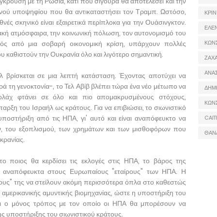
γκρουση με τη Ρωσία, κάτι που σίγουρα θα αποτελέσει και την
νού υποψηφίου που θα αντικαταστήσει τον Τραμπ. Ωστόσο,
ΚΡΙΝ
θνές σκηνικό είναι εξαιρετικά περίπλοκα για την Ουάσινγκτον.
ΕΛΕ
ακή ατμόσφαιρα, την κοινωνική πόλωση, τον αυτονομισμό του
κτός από μια σοβαρή οικονομική κρίση, υπάρχουν πολλές
ΚΩΝ
υ καθιστούν την Ουκρανία όλο και λιγότερο σημαντική.
ΖΑΧΑ
ΑΝΑ
λ βρίσκεται σε μια λεπτή κατάσταση. Έχοντας αποτύχει να
ά τη γενοκτονία-, το Τελ Αβίβ βλέπει τώρα ένα νέο μέτωπο να
ΔΗΜ
ολάχ φτάνει σε όλο και πιο απομακρυσμένους στόχους,
ΚΩΝ
παρξη του Ισραήλ ως κράτους. Για να επιβιώσει, το σιωνιστικό
 υποστήριξη από τις ΗΠΑ, γι' αυτό και είναι αναπόφευκτο να
CAIT
ν, του εξοπλισμού, των χρημάτων και των μισθοφόρων που
ΘΑΝ
κρανίας.
το ποιος θα κερδίσει τις εκλογές στις ΗΠΑ, το βάρος της
ί αναπόφευκτα στους Ευρωπαίους "εταίρους" των ΗΠΑ. Η
ους" της να στείλουν ακόμη περισσότερα όπλα στο καθεστώς
ς αμερικανικής αμυντικής βιομηχανίας, ώστε η υποστήριξη του
ναι ο μόνος τρόπος με τον οποίο οι ΗΠΑ θα μπορέσουν να
ης υποστήριξης του σιωνιστικού κράτους.