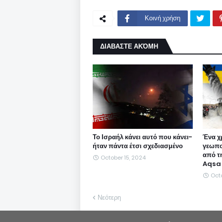
Κοινή χρήση
ΔΙΑΒΑΣΤΕ ΑΚΌΜΗ
Το Ισραήλ κάνει αυτό που κάνει-
Ένα χ
ήταν πάντα έτσι σχεδιασμένο
γεωπο
από τ
October 15, 2024
Aqsa
Oct
Νεότερη
Η Freepen.gr ουδεμία ευθύνη εκ του νόμου φέ