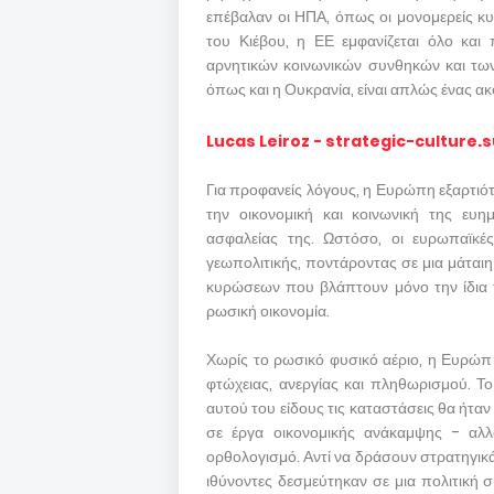
επέβαλαν οι ΗΠΑ, όπως οι μονομερείς κ
του Κιέβου, η ΕΕ εμφανίζεται όλο και
αρνητικών κοινωνικών συνθηκών και των
όπως και η Ουκρανία, είναι απλώς ένας α
Lucas Leiroz - strategic-culture.
Για προφανείς λόγους, η Ευρώπη εξαρτιότα
την οικονομική και κοινωνική της ευημ
ασφαλείας της. Ωστόσο, οι ευρωπαϊκές
γεωπολιτικής, ποντάροντας σε μια μάτ
κυρώσεων που βλάπτουν μόνο την ίδια 
ρωσική οικονομία.
Χωρίς το ρωσικό φυσικό αέριο, η Ευρώπη
φτώχειας, ανεργίας και πληθωρισμού. Τ
αυτού του είδους τις καταστάσεις θα ήταν
σε έργα οικονομικής ανάκαμψης - αλλ
ορθολογισμό. Αντί να δράσουν στρατηγικά
ιθύνοντες δεσμεύτηκαν σε μια πολιτική 