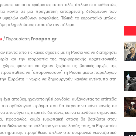
υρώσεις και οι απεριόριστες αποστολές όπλων στο καθεστώς
 πιο κοντά σε μια πραγματική κατάρρευση, δεδομένων των
 υψηλών κινδύνων ασφαλείας. Τελικά, το ευρωπαϊκό μπλοκ,
κόμη πληρεξούσιος σε αυτόν τον πόλεμο.
su
/ Παρουσίαση
Freepen.gr
ν πάντα από τις καλές σχέσεις με τη Ρωσία για να διατηρήσει
ερία και την ισορροπία της περιφερειακής αρχιτεκτονικής
 χώρες φαίνεται να έχουν ξεχάσει τις βασικές αρχές της
αιη προσπάθεια να "απομονώσουν" τη Ρωσία μέσω παράλογων
την Ευρώπη - χωρίς να δημιουργούν κανένα αντίκτυπο στη
 έχει αποβιομηχανοποιηθεί ραγδαία, αυξάνοντας τα επίπεδα
ο πιο ορθολογικό πράγμα που θα έπρεπε να κάνει κανείς σε
 να αποφύγει τις περιττές δαπάνες και να επενδύσει σημαντικά
ά, προφανώς, καμία ευρωπαϊκή στάση δε βασίζεται στον
 επιδιώκοντας το καλύτερο για τους λαούς τους, οι Ευρωπαίοι
συστηματικής προμήθειας όπλων στο ουκρανικό νεοναζιστικό