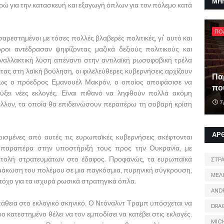
ΜΗ
ρώ για την κατασκευή και εξαγωγή όπλων για τον πόλεμο κατά
ΠΟ
αρεστημένοι με τόσες πολλές βλαβερές πολιτικές, γι' αυτό και
ροι αντέδρασαν ψηφίζοντας μαζικά δεξιούς πολιτικούς και
αλλακτική λύση απέναντι στην αντιλαϊκή ρωσοφοβική τρέλα
ας στη λαϊκή βούληση, οι φιλελεύθερες κυβερνήσεις αρχίζουν
Πα
πως ο πρόεδρος Εμανουέλ Μακρόν, ο οποίος αποφάσισε να
που
ρύξει νέες εκλογές. Είναι πιθανό να ληφθούν πολλά ακόμη
7
έλλον, τα οποία θα επιδεινώσουν περαιτέρω τη σοβαρή κρίση
ΑΡ
ρισμένες από αυτές τις ευρωπαϊκές κυβερνήσεις σκέφτονται
παραπέρα στην υποστήριξή τους προς την Ουκρανία, με
στολή στρατευμάτων στο έδαφος. Προφανώς, τα ευρωπαϊκά
ΣΤΡ
λιμάκωση του πολέμου σε μια παγκόσμια, πυρηνική σύγκρουση,
ΜΕΛ
όχο για τα ισχυρά ρωσικά στρατηγικά όπλα.
AND
άθεια στο εκλογικό σκηνικό. Ο Ντόναλντ Τραμπ υπόσχεται να
DRA
ο κατεστημένο θέλει να τον εμποδίσει να κατέβει στις εκλογές.
MIC