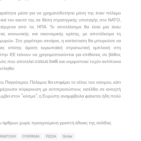
ραίτητα μέσα για να χρηματοδοτήσει μόνη της έναν πόλεμο
ντικά τον εαυτό της σε θέση στρατηγικής υποταγής στο ΝΑΤΟ,
έρχεται από τις ΗΠΑ. Το αποτέλεσμα θα είναι μια άνευ
ς κοινωνικής και οικονομικής κρίσης, με αποτέλεσμα τη
ωρών. Στο χειρότερο σενάριο, η κατάσταση θα μπορούσε να
ντας επίσης άμεση ευρωπαϊκή στρατιωτική εμπλοκή στη
ην ΕΕ τείνουν να χρησιμοποιούνται για επιθέσεις σε βάθος
ός που αποτελεί casus belli και νομιμοποιεί τυχόν αντίποινα
ντληθεί.
ρίτος Παγκόσμιος Πόλεμος θα επιφέρει το τέλος του κόσμου, κάτι
 τρέχουσα σύγκρουση με αντιπροσώπους εισέλθει σε ανοιχτή
συμβεί στον "κόσμο", η Ευρώπη αναμφίβολα φαίνεται ήδη πολύ
ων άρθρων χωρίς προηγούμενη γραπτή άδειας της σελίδας
ΑΝΑΤΟΛΗ
ΟΥΚΡΑΝΙΑ
ΡΩΣΙΑ
Slider