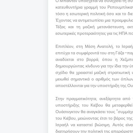
Ο Μπάιντεν υπόσχεται να συνεχίσει τη σύ
κατευθυντήρια γραμμή του Ρεπουμπλικα
τόσο η εσωτερική πολιτική όσο και το διε
Έχοντας να αντιμετωπίσει μια προεμφυλι
Τέξας και τη μαζική μετανάστευση, ε
εσωτερικές προτεραιότητες για τις ΗΠΑ πο
Επιπλέον, στη Μέση Ανατολή, το Ισραή
επιτύχει τα συμφέροντά του στη Γάζα -παρ
αναδύεται στο βορρά, όπου η Χεζμπ
δημιουργώντας κίνδυνο για την ίδια την ύ
σχέδιο θα χρειαστεί μαζική στρατιωτική
μειωθεί σημαντικά ο αριθμός των όπλω
αποστέλλονται για την υποστήριξη της Ου
Στην πραγματικότητα, ανεξάρτητα από 
υποστήριξης του Κιέβου θα μεταφερθε
Ουάσινγκτον θα αναγκάσει τους "συμμάχ
του Κιέβου, μειώνοντας έτσι το βάρος τη
Ισραήλ να καταστεί βιώσιμη. Αυτός εί
διατηρήσουν την πολιτική της απεριόριστ