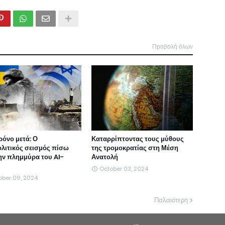
Προβολή όλων
ρόνο μετά: Ο
Καταρρίπτοντας τους μύθους
λιτικός σεισμός πίσω
της τρομοκρατίας στη Μέση
ην πλημμύρα του Al-
Ανατολή
October 03, 2024
ober 09, 2024
Παλαιότερη
ρει για τα άρθρα / αναρτήσεις που δημοσιεύονται και απηχούν τις απόψε