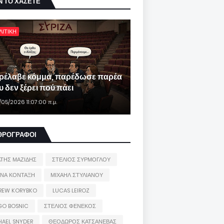
Ν ΤΟ ΧΑΣΕΤΕ
ΛΙΤΙΚΗ
ρέλαβε κόμμα, παρέδωσε παρέα
 δεν ξέρει πού πάει
/05/2026 11:07:00 π.μ.
ΘΡΟΓΡΑΦΟΙ
ΑΤΗΣ ΜΑΖΙΔΗΣ
ΣΤΕΛΙΟΣ ΣΥΡΜΟΓΛΟΥ
ΙΝΑ ΚΟΝΤΑΞΗ
ΜΙΧΑΗΛ ΣΤΥΛΙΑΝΟΥ
REW KORYBKO
LUCAS LEIROZ
GO BOSNIC
ΣΤΕΛΙΟΣ ΦΕΝΕΚΟΣ
HAEL SNYDER
ΘΕΟΔΩΡΟΣ ΚΑΤΣΑΝΕΒΑΣ