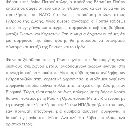
Φόρουμ της Αγίας Πετρούπολης, ο πρόεδρος Βλαντίμιρ Πούτιν
κατέστησε σαφές ότι ένα από τα πιθανά ρωσικά αντίποινα για τις
προκλήσεις του ΝΑΤΟ θα είναι η παράδοση όπλων στους
εχθρούς της Δύσης. Λίγες ημέρες αργότερα, ο Πούτιν ταξίδεψε
στην Πιονγκγιάνγκ και υπέγραψε συμφωνία αμοιβαίας βοήθειας
μεταξύ Ρώσων και Κορεατών. Στη συνέχεια άρχισαν οι φήμες ότι
μια συμφωνία της ίδιας φύσης θα μπορούσε να υπογραφεί
σύντομα και μεταξύ της Ρωσίας και του Ιράν.
Φαίνεται ξεκάθαρα πως η Ρωσία ηγείται της δημιουργίας ενός
διεθνούς συμφώνου μεταξύ αναδυόμενων χωρών ενάντια στη
συνεχή δυτική επιθετικότητα. Με τους φόβους για επανάληψη των
εχθροπραξιών στην κορεατική χερσόνησο, η νεοδημιουργηθείσα
συμφωνία εξουδετερώνει πολλά από τα σχέδια της Δύσης στον
Ειρηνικό. Τώρα, είναι σαφές ότι ένας πόλεμος με τη Βόρεια Κορέα
θα είναι πόλεμος με τη Ρωσική Ομοσπονδία. Με την ίδια έννοια, με
τη συνεχή απειλή πολέμου μεταξύ των ΗΠΑ/Ισραήλ και του Ιράν,
εάν πράγματι υπογραφεί μια αμοιβαία αμυντική συμφωνία, η
δυτική ηγεμονία στη Μέση Ανατολή θα λάβει επιτέλους ένα
οριστικό τέλος.