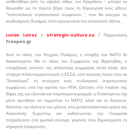
υιοθετήθηκε από τις υψηλές τάξεις του Κρεμλίνου - μπορεί να
θεωρηθεί ως το πρώτο βήμα προς τη δημιουργία ενός είδους
"πολυπολικού στρατιωτικού συμφώνου ", που θα ενισχύει τις
αναδυόμενες δυνάμεις στον αγώνα κατά του ατλαντικού άξονα.
Lucas Leiroz - strategic-culture.su
/ Παρουσίαση
Freepen.gr
Από το τέλος του Ψυχρού Πολέμου, η ύπαρξη του ΝΑΤΟ δε
δικαιολογείται. Με το τέλος του Συμφώνου της Βαρσοβίας, ο
υπαρξιακός σκοπός της ατλαντικής συμμαχίας απλά έληξε. Δεν
υπάρχει πλέον κομμουνισμός ή ΕΣΣΔ, ούτε κανένας λόγος που να
"δικαιολογεί" τη συνέχιση ενός συλλογικού στρατιωτικού
συμφώνου υπό την ηγεσία των ΗΠΑ. Ωστόσο, στο πλαίσιο της
δίψας της για εξουσία και παγκόσμια κυριαρχία, η Ουάσινγκτον όχι
μόνο αρνήθηκε να τερματίσει το ΝΑΤΟ, αλλά και το διεύρυνε,
δίνοντας την ιδιότητα του μέλους στα μετασοσιαλιστικά κράτη της
Ανατολικής Ευρώπης και καθιστώντας την Ουκρανία
πληρεξούσιο στα ρωσικά σύνορα, γεγονός που δημιούργησε τη
σημερινή σύγκρουση.