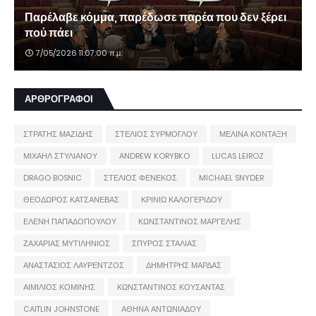
Παρέλαβε κόμμα, παρέδωσε παρέα που δεν ξέρει
πού πάει
7/05/2026 11:07:00 π.μ.
ΑΡΘΡΟΓΡΑΦΟΙ
ΣΤΡΑΤΗΣ ΜΑΖΙΔΗΣ
ΣΤΕΛΙΟΣ ΣΥΡΜΟΓΛΟΥ
ΜΕΛΙΝΑ ΚΟΝΤΑΞΗ
ΜΙΧΑΗΛ ΣΤΥΛΙΑΝΟΥ
ANDREW KORYBKO
LUCAS LEIROZ
DRAGO BOSNIC
ΣΤΕΛΙΟΣ ΦΕΝΕΚΟΣ
MICHAEL SNYDER
ΘΕΟΔΩΡΟΣ ΚΑΤΣΑΝΕΒΑΣ
ΚΡΙΝΙΩ ΚΑΛΟΓΕΡΙΔΟΥ
ΕΛΕΝΗ ΠΑΠΑΔΟΠΟΥΛΟΥ
ΚΩΝΣΤΑΝΤΙΝΟΣ ΜΑΡΓΕΛΗΣ
ΖΑΧΑΡΙΑΣ ΜΥΤΙΛΗΝΙΟΣ
ΣΠΥΡΟΣ ΣΤΑΛΙΑΣ
ΑΝΑΣΤΑΣΙΟΣ ΛΑΥΡΕΝΤΖΟΣ
ΔΗΜΗΤΡΗΣ ΜΑΡΔΑΣ
ΑΙΜΙΛΙΟΣ ΚΟΜΙΝΗΣ
ΚΩΝΣΤΑΝΤΙΝΟΣ ΚΟΥΣΑΝΤΑΣ
CAITLIN JOHNSTONE
ΑΘΗΝΑ ΑΝΤΩΝΙΑΔΟΥ