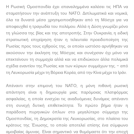
Η Ρωσική Ομοσπονδία έχει επανειλημμένα καλέσει τις ΗΠΑ να
σταματήσουν την ανάπτυξη του ΝΑΤΟ. Διπλωματικά και νομικά,
όλα τα δυνατά μέσα χρησιμοποιήθηκαν από τη Μόσχα για να
αποφευχθεί η τραγωδία του πολέμου. Αλλά η Δύση γνωρίζει μόνο
τη γλώσσα της βίας και της αποτροπής. Στην Ουκρανία, η ειδική
στρατιωτική επιχείρηση ήταν η τελευταία προειδοποίηση της
Ρωσίας προς τους εχθρούς της, οι οποίοι ωστόσο αρνήθηκαν να
ακούσουν την έκκληση της Μόσχας και συνέχισαν όχι μόνο να
επεκτείνουν τη συμμαχία αλλά και να επιδιώκουν άλλα πολεμικά
σχέδια εναντίον της Ρωσίας και των κύριων συμμάχων της. - από
τη Λευκορωσία μέχρι τη Βόρεια Κορέα, από την Κίνα μέχρι το Ιράν.
Απέναντι στην επιμονή του ΝΑΤΟ, η μόνη πιθανή ρωσική
απάντηση είναι η δημιουργία μιας παρόμοιας πλατφόρμας
ασφαλείας, η οποία ενισχύει τις αναδυόμενες δυνάμεις απέναντι
στη συνεχή δυτική επιθετικότητα. Το πρώτο βήμα ήταν η
παράδοση πυρηνικών όπλων στο μεγαλύτερο σύμμαχο της
Ομοσπονδίας, τη Δημοκρατία της Λευκορωσίας, στο πλαίσιο του
κράτους της Ένωσης, το οποίο αποτελεί επίσης ένα σύμφωνο
αμοιβαίας άμυνας. Είναι σημαντικό να θυμόμαστε ότι την εποχή