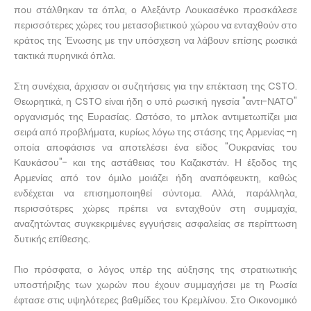
που στάλθηκαν τα όπλα, ο Αλεξάντρ Λουκασένκο προσκάλεσε
περισσότερες χώρες του μετασοβιετικού χώρου να ενταχθούν στο
κράτος της Ένωσης με την υπόσχεση να λάβουν επίσης ρωσικά
τακτικά πυρηνικά όπλα.
Στη συνέχεια, άρχισαν οι συζητήσεις για την επέκταση της CSTO.
Θεωρητικά, η CSTO είναι ήδη ο υπό ρωσική ηγεσία "αντι-ΝΑΤΟ"
οργανισμός της Ευρασίας. Ωστόσο, το μπλοκ αντιμετωπίζει μια
σειρά από προβλήματα, κυρίως λόγω της στάσης της Αρμενίας -η
οποία αποφάσισε να αποτελέσει ένα είδος "Ουκρανίας του
Καυκάσου"- και της αστάθειας του Καζακστάν. Η έξοδος της
Αρμενίας από τον όμιλο μοιάζει ήδη αναπόφευκτη, καθώς
ενδέχεται να επισημοποιηθεί σύντομα. Αλλά, παράλληλα,
περισσότερες χώρες πρέπει να ενταχθούν στη συμμαχία,
αναζητώντας συγκεκριμένες εγγυήσεις ασφαλείας σε περίπτωση
δυτικής επίθεσης.
Πιο πρόσφατα, ο λόγος υπέρ της αύξησης της στρατιωτικής
υποστήριξης των χωρών που έχουν συμμαχήσει με τη Ρωσία
έφτασε στις υψηλότερες βαθμίδες του Κρεμλίνου. Στο Οικονομικό