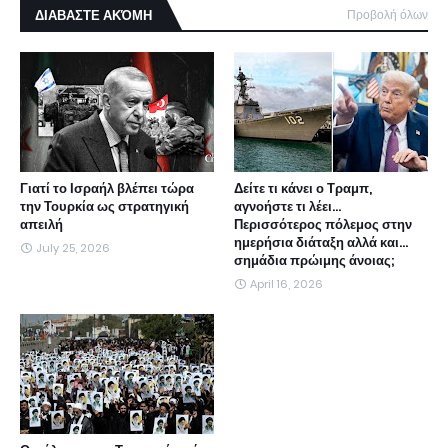
ΔΙΑΒΑΣΤΕ ΑΚΌΜΗ
Προβολή όλων
Γιατί το Ισραήλ βλέπει τώρα
Δείτε τι κάνει ο Τραμπ,
την Τουρκία ως στρατηγική
αγνοήστε τι λέει...
απειλή
Περισσότερος πόλεμος στην
ημερήσια διάταξη αλλά και...
July 25, 2026
σημάδια πρώιμης άνοιας;
April 16, 2026