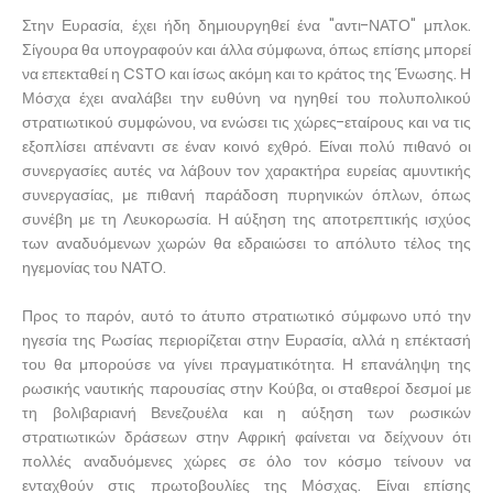
Στην Ευρασία, έχει ήδη δημιουργηθεί ένα "αντι-ΝΑΤΟ" μπλοκ.
Σίγουρα θα υπογραφούν και άλλα σύμφωνα, όπως επίσης μπορεί
να επεκταθεί η CSTO και ίσως ακόμη και το κράτος της Ένωσης. Η
Μόσχα έχει αναλάβει την ευθύνη να ηγηθεί του πολυπολικού
στρατιωτικού συμφώνου, να ενώσει τις χώρες-εταίρους και να τις
εξοπλίσει απέναντι σε έναν κοινό εχθρό. Είναι πολύ πιθανό οι
συνεργασίες αυτές να λάβουν τον χαρακτήρα ευρείας αμυντικής
συνεργασίας, με πιθανή παράδοση πυρηνικών όπλων, όπως
συνέβη με τη Λευκορωσία. Η αύξηση της αποτρεπτικής ισχύος
των αναδυόμενων χωρών θα εδραιώσει το απόλυτο τέλος της
ηγεμονίας του ΝΑΤΟ.
Προς το παρόν, αυτό το άτυπο στρατιωτικό σύμφωνο υπό την
ηγεσία της Ρωσίας περιορίζεται στην Ευρασία, αλλά η επέκτασή
του θα μπορούσε να γίνει πραγματικότητα. Η επανάληψη της
ρωσικής ναυτικής παρουσίας στην Κούβα, οι σταθεροί δεσμοί με
τη βολιβαριανή Βενεζουέλα και η αύξηση των ρωσικών
στρατιωτικών δράσεων στην Αφρική φαίνεται να δείχνουν ότι
πολλές αναδυόμενες χώρες σε όλο τον κόσμο τείνουν να
ενταχθούν στις πρωτοβουλίες της Μόσχας. Είναι επίσης