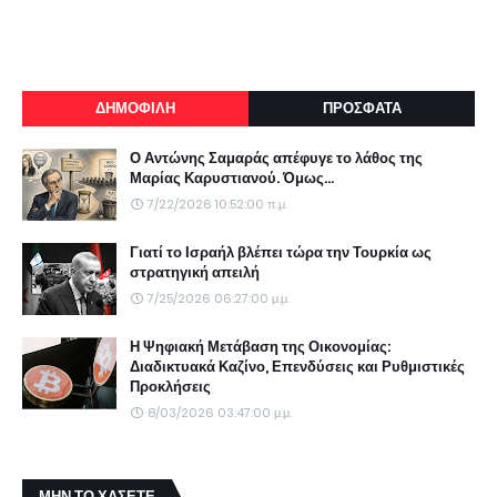
ΔΗΜΟΦΙΛΗ
ΠΡΟΣΦΑΤΑ
Ο Αντώνης Σαμαράς απέφυγε το λάθος της
Μαρίας Καρυστιανού. Όμως...
7/22/2026 10:52:00 π.μ.
Γιατί το Ισραήλ βλέπει τώρα την Τουρκία ως
στρατηγική απειλή
7/25/2026 06:27:00 μ.μ.
Η Ψηφιακή Μετάβαση της Οικονομίας:
Διαδικτυακά Καζίνο, Επενδύσεις και Ρυθμιστικές
Προκλήσεις
8/03/2026 03:47:00 μ.μ.
ΜΗΝ ΤΟ ΧΑΣΕΤΕ