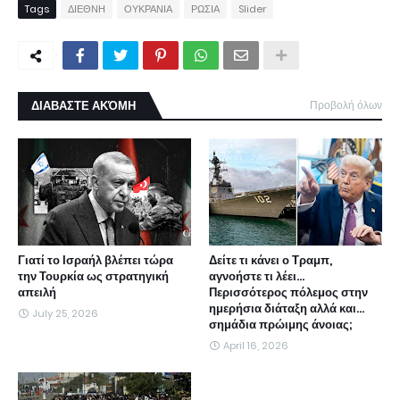
Tags
ΔΙΕΘΝΗ
ΟΥΚΡΑΝΙΑ
ΡΩΣΙΑ
Slider
ΔΙΑΒΑΣΤΕ ΑΚΌΜΗ
Προβολή όλων
Γιατί το Ισραήλ βλέπει τώρα
Δείτε τι κάνει ο Τραμπ,
την Τουρκία ως στρατηγική
αγνοήστε τι λέει...
απειλή
Περισσότερος πόλεμος στην
ημερήσια διάταξη αλλά και...
July 25, 2026
σημάδια πρώιμης άνοιας;
April 16, 2026