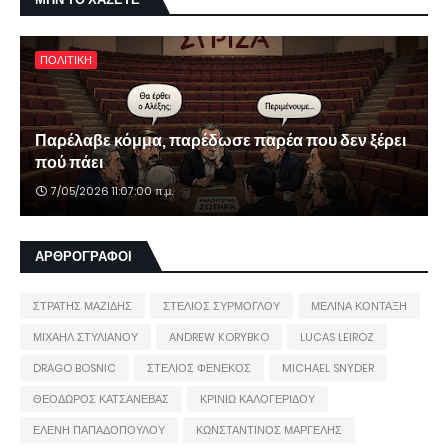
ΠΟΛΙΤΙΚΗ
Παρέλαβε κόμμα, παρέδωσε παρέα που δεν ξέρει
πού πάει
7/05/2026 11:07:00 π.μ.
ΑΡΘΡΟΓΡΑΦΟΙ
ΣΤΡΑΤΗΣ ΜΑΖΙΔΗΣ
ΣΤΕΛΙΟΣ ΣΥΡΜΟΓΛΟΥ
ΜΕΛΙΝΑ ΚΟΝΤΑΞΗ
ΜΙΧΑΗΛ ΣΤΥΛΙΑΝΟΥ
ANDREW KORYBKO
LUCAS LEIROZ
DRAGO BOSNIC
ΣΤΕΛΙΟΣ ΦΕΝΕΚΟΣ
MICHAEL SNYDER
ΘΕΟΔΩΡΟΣ ΚΑΤΣΑΝΕΒΑΣ
ΚΡΙΝΙΩ ΚΑΛΟΓΕΡΙΔΟΥ
ΕΛΕΝΗ ΠΑΠΑΔΟΠΟΥΛΟΥ
ΚΩΝΣΤΑΝΤΙΝΟΣ ΜΑΡΓΕΛΗΣ