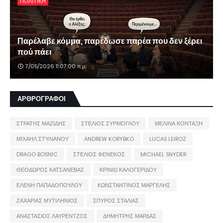
ΠΟΛΙΤΙΚΗ
Παρέλαβε κόμμα, παρέδωσε παρέα που δεν ξέρει
πού πάει
7/05/2026 11:07:00 π.μ.
ΑΡΘΡΟΓΡΑΦΟΙ
ΣΤΡΑΤΗΣ ΜΑΖΙΔΗΣ
ΣΤΕΛΙΟΣ ΣΥΡΜΟΓΛΟΥ
ΜΕΛΙΝΑ ΚΟΝΤΑΞΗ
ΜΙΧΑΗΛ ΣΤΥΛΙΑΝΟΥ
ANDREW KORYBKO
LUCAS LEIROZ
DRAGO BOSNIC
ΣΤΕΛΙΟΣ ΦΕΝΕΚΟΣ
MICHAEL SNYDER
ΘΕΟΔΩΡΟΣ ΚΑΤΣΑΝΕΒΑΣ
ΚΡΙΝΙΩ ΚΑΛΟΓΕΡΙΔΟΥ
ΕΛΕΝΗ ΠΑΠΑΔΟΠΟΥΛΟΥ
ΚΩΝΣΤΑΝΤΙΝΟΣ ΜΑΡΓΕΛΗΣ
ΖΑΧΑΡΙΑΣ ΜΥΤΙΛΗΝΙΟΣ
ΣΠΥΡΟΣ ΣΤΑΛΙΑΣ
ΑΝΑΣΤΑΣΙΟΣ ΛΑΥΡΕΝΤΖΟΣ
ΔΗΜΗΤΡΗΣ ΜΑΡΔΑΣ