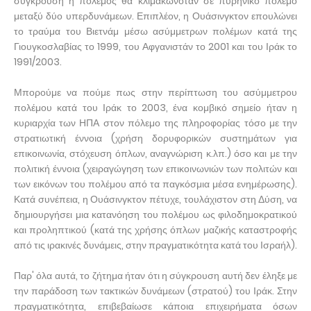
σύγκρουση ή πόλεμος θα κλιμακωνόταν σε πυρηνικό πόλεμο
μεταξύ δύο υπερδυνάμεων. Επιπλέον, η Ουάσινγκτον επουλώνει
το τραύμα του Βιετνάμ μέσω ασύμμετρων πολέμων κατά της
Γιουγκοσλαβίας το 1999, του Αφγανιστάν το 2001 και του Ιράκ το
1991/2003.
Μπορούμε να πούμε πως στην περίπτωση του ασύμμετρου
πολέμου κατά του Ιράκ το 2003, ένα κομβικό σημείο ήταν η
κυριαρχία των ΗΠΑ στον πόλεμο της πληροφορίας τόσο με την
στρατιωτική έννοια (χρήση δορυφορικών συστημάτων για
επικοινωνία, στόχευση όπλων, αναγνώριση κ.λπ.) όσο και με την
πολιτική έννοια (χειραγώγηση των επικοινωνιών των πολιτών και
των εικόνων του πολέμου από τα παγκόσμια μέσα ενημέρωσης).
Κατά συνέπεια, η Ουάσινγκτον πέτυχε, τουλάχιστον στη Δύση, να
δημιουργήσει μια κατανόηση του πολέμου ως φιλοδημοκρατικού
και προληπτικού (κατά της χρήσης όπλων μαζικής καταστροφής
από τις ιρακινές δυνάμεις, στην πραγματικότητα κατά του Ισραήλ).
Παρ' όλα αυτά, το ζήτημα ήταν ότι η σύγκρουση αυτή δεν έληξε με
την παράδοση των τακτικών δυνάμεων (στρατού) του Ιράκ. Στην
πραγματικότητα, επιβεβαίωσε κάποια επιχειρήματα όσων