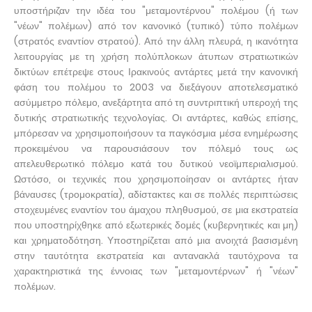
υποστήριζαν την ιδέα του "μεταμοντέρνου" πολέμου (ή των
"νέων" πολέμων) από τον κανονικό (τυπικό) τύπο πολέμων
(στρατός εναντίον στρατού). Από την άλλη πλευρά, η ικανότητα
λειτουργίας με τη χρήση πολύπλοκων άτυπων στρατιωτικών
δικτύων επέτρεψε στους Ιρακινούς αντάρτες μετά την κανονική
φάση του πολέμου το 2003 να διεξάγουν αποτελεσματικό
ασύμμετρο πόλεμο, ανεξάρτητα από τη συντριπτική υπεροχή της
δυτικής στρατιωτικής τεχνολογίας. Οι αντάρτες, καθώς επίσης,
μπόρεσαν να χρησιμοποιήσουν τα παγκόσμια μέσα ενημέρωσης
προκειμένου να παρουσιάσουν τον πόλεμό τους ως
απελευθερωτικό πόλεμο κατά του δυτικού νεοϊμπεριαλισμού.
Ωστόσο, οι τεχνικές που χρησιμοποίησαν οι αντάρτες ήταν
βάναυσες (τρομοκρατία), αδίστακτες και σε πολλές περιπτώσεις
στοχευμένες εναντίον του άμαχου πληθυσμού, σε μια εκστρατεία
που υποστηρίχθηκε από εξωτερικές δομές (κυβερνητικές και μη)
και χρηματοδότηση. Υποστηρίζεται από μια ανοιχτά βασισμένη
στην ταυτότητα εκστρατεία και αντανακλά ταυτόχρονα τα
χαρακτηριστικά της έννοιας των "μεταμοντέρνων" ή "νέων"
πολέμων.