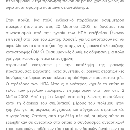
περιλαμβάνουν την πρόκληση πόνου σε βάθος χρόνου χωρίς να
υφίστανται αφόρητα αντίποινα σε αντάλλαγμα.
Στην πράξη, ένα πολύ ενδεικτικό παράδειγμα ασύμμετρου
πολέμου ήταν όταν στις 20 Μαρτίου 2003, οι δυνάμεις του
συνασπισμού υπό την ηγεσία των ΗΠΑ εισέβαλαν (έκαναν
επίθεση) στο Ιράκ του Σαντάμ Χουσεΐν για να εντοπίσουν και να
αφοπλίσουν τα ύποπτα (και όχι υπάρχοντα) ιρακινά όπλα μαζικής
καταστροφής (ΟΜΚ). Οι συμμαχικές δυνάμεις οδήγησαν μια πολύ
γρήγορη και συντριπτικά επιτυχημένη
στρατιωτική εκστρατεία με την κατάληψη της ιρακινής
πρωτεύουσας Βαγδάτης. Κατά συνέπεια, οι ιρακινές στρατιωτικές
δυνάμεις κατέρρευσαν και τελικά παραδόθηκαν στους κατακτητές.
Ο πρόεδρος των ΗΠΑ Μπους ο νεότερος κήρυξε το επίσημο
τέλος των μεγάλων πολεμικών επιχειρήσεων στο Ιράκ στις 2
Μαΐου 2003. Από τη μία πλευρά, ιστορικά μιλώντας, οι απώλειες
κατά τη διάρκεια του συμβατικού μέρους του πολέμου ήταν
χαμηλές για τις μεγάλες σύγχρονες και σύγχρονες στρατιωτικές
συγκρούσεις. Ωστόσο, από την άλλη πλευρά, οι μάχες σύντομα
εξελίχθηκαν σε αντάρτικο στο οποίο ο συνδυασμός ανταρτικών/
τρομοκρατικών επιθέσεων τόσο κατά των δυτικών δυνάμεων του