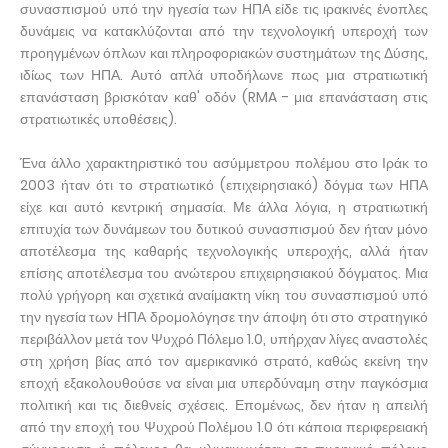
συνασπισμού υπό την ηγεσία των ΗΠΑ είδε τις ιρακινές ένοπλες
δυνάμεις να κατακλύζονται από την τεχνολογική υπεροχή των
προηγμένων όπλων και πληροφοριακών συστημάτων της Δύσης,
ιδίως των ΗΠΑ. Αυτό απλά υποδήλωνε πως μια στρατιωτική
επανάσταση βρισκόταν καθ' οδόν (RMA - μια επανάσταση στις
στρατιωτικές υποθέσεις).
Ένα άλλο χαρακτηριστικό του ασύμμετρου πολέμου στο Ιράκ το
2003 ήταν ότι το στρατιωτικό (επιχειρησιακό) δόγμα των ΗΠΑ
είχε και αυτό κεντρική σημασία. Με άλλα λόγια, η στρατιωτική
επιτυχία των δυνάμεων του δυτικού συνασπισμού δεν ήταν μόνο
αποτέλεσμα της καθαρής τεχνολογικής υπεροχής, αλλά ήταν
επίσης αποτέλεσμα του ανώτερου επιχειρησιακού δόγματος. Μια
πολύ γρήγορη και σχετικά αναίμακτη νίκη του συνασπισμού υπό
την ηγεσία των ΗΠΑ δρομολόγησε την άποψη ότι στο στρατηγικό
περιβάλλον μετά τον Ψυχρό Πόλεμο 1.0, υπήρχαν λίγες αναστολές
στη χρήση βίας από τον αμερικανικό στρατό, καθώς εκείνη την
εποχή εξακολουθούσε να είναι μια υπερδύναμη στην παγκόσμια
πολιτική και τις διεθνείς σχέσεις. Επομένως, δεν ήταν η απειλή
από την εποχή του Ψυχρού Πολέμου 1.0 ότι κάποια περιφερειακή