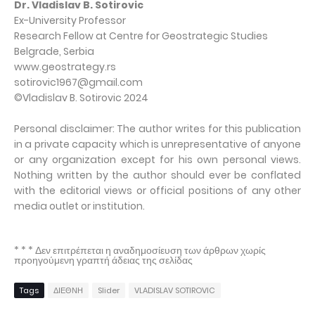
Dr. Vladislav B. Sotirovic
Ex-University Professor
Research Fellow at Centre for Geostrategic Studies
Belgrade, Serbia
www.geostrategy.rs
sotirovic1967@gmail.com
©Vladislav B. Sotirovic 2024
Personal disclaimer: The author writes for this publication
in a private capacity which is unrepresentative of anyone
or any organization except for his own personal views.
Nothing written by the author should ever be conflated
with the editorial views or official positions of any other
media outlet or institution.
* * * Δεν επιτρέπεται η αναδημοσίευση των άρθρων χωρίς
προηγούμενη γραπτή άδειας της σελίδας
Tags
ΔΙΕΘΝΗ
Slider
VLADISLAV SOTIROVIC