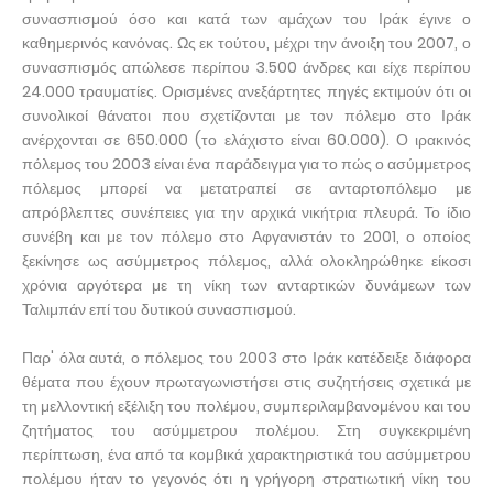
συνασπισμού όσο και κατά των αμάχων του Ιράκ έγινε ο
καθημερινός κανόνας. Ως εκ τούτου, μέχρι την άνοιξη του 2007, ο
συνασπισμός απώλεσε περίπου 3.500 άνδρες και είχε περίπου
24.000 τραυματίες. Ορισμένες ανεξάρτητες πηγές εκτιμούν ότι οι
συνολικοί θάνατοι που σχετίζονται με τον πόλεμο στο Ιράκ
ανέρχονται σε 650.000 (το ελάχιστο είναι 60.000). Ο ιρακινός
πόλεμος του 2003 είναι ένα παράδειγμα για το πώς ο ασύμμετρος
πόλεμος μπορεί να μετατραπεί σε ανταρτοπόλεμο με
απρόβλεπτες συνέπειες για την αρχικά νικήτρια πλευρά. Το ίδιο
συνέβη και με τον πόλεμο στο Αφγανιστάν το 2001, ο οποίος
ξεκίνησε ως ασύμμετρος πόλεμος, αλλά ολοκληρώθηκε είκοσι
χρόνια αργότερα με τη νίκη των ανταρτικών δυνάμεων των
Ταλιμπάν επί του δυτικού συνασπισμού.
Παρ' όλα αυτά, ο πόλεμος του 2003 στο Ιράκ κατέδειξε διάφορα
θέματα που έχουν πρωταγωνιστήσει στις συζητήσεις σχετικά με
τη μελλοντική εξέλιξη του πολέμου, συμπεριλαμβανομένου και του
ζητήματος του ασύμμετρου πολέμου. Στη συγκεκριμένη
περίπτωση, ένα από τα κομβικά χαρακτηριστικά του ασύμμετρου
πολέμου ήταν το γεγονός ότι η γρήγορη στρατιωτική νίκη του