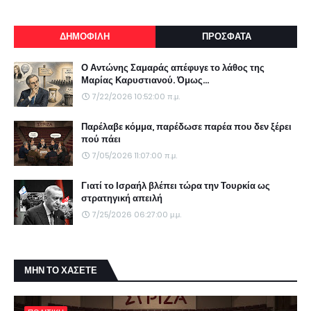
ΔΗΜΟΦΙΛΗ
ΠΡΟΣΦΑΤΑ
Ο Αντώνης Σαμαράς απέφυγε το λάθος της
Μαρίας Καρυστιανού. Όμως...
7/22/2026 10:52:00 π.μ.
Παρέλαβε κόμμα, παρέδωσε παρέα που δεν ξέρει
πού πάει
7/05/2026 11:07:00 π.μ.
Γιατί το Ισραήλ βλέπει τώρα την Τουρκία ως
στρατηγική απειλή
7/25/2026 06:27:00 μ.μ.
ΜΗΝ ΤΟ ΧΑΣΕΤΕ