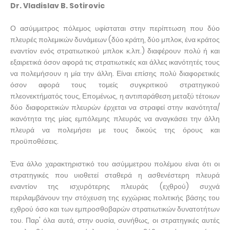
Dr. Vladislav B. Sotirovic
Ο ασύμμετρος πόλεμος υφίσταται στην περίπτωση που δύο
πλευρές πολεμικών δυνάμεων (δύο κράτη, δύο μπλοκ, ένα κράτος
εναντίον ενός στρατιωτικού μπλοκ κ.λπ.) διαφέρουν πολύ ή και
εξαιρετικά όσον αφορά τις στρατιωτικές και άλλες ικανότητές τους
να πολεμήσουν η μία την άλλη. Είναι επίσης πολύ διαφορετικές
όσον αφορά τους τομείς συγκριτικού στρατηγικού
πλεονεκτήματός τους, Επομένως, η αντιπαράθεση μεταξύ τέτοιων
δύο διαφορετικών πλευρών έρχεται να στραφεί στην ικανότητα/
ικανότητα της μίας εμπόλεμης πλευράς να αναγκάσει την άλλη
πλευρά να πολεμήσει με τους δικούς της όρους και
προϋποθέσεις.
Ένα άλλο χαρακτηριστικό του ασύμμετρου πολέμου είναι ότι οι
στρατηγικές που υιοθετεί σταθερά η ασθενέστερη πλευρά
εναντίον της ισχυρότερης πλευράς (εχθρού) συχνά
περιλαμβάνουν την στόχευση της εγχώριας πολιτικής βάσης του
εχθρού όσο και των εμπροσθοβαρών στρατιωτικών δυνατοτήτων
του. Παρ' όλα αυτά, στην ουσία, συνήθως, οι στρατηγικές αυτές