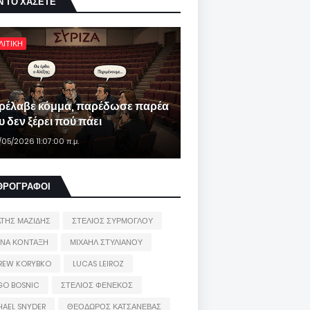
Ν ΤΟ ΧΑΣΕΤΕ
ΛΙΤΙΚΗ
ρέλαβε κόμμα, παρέδωσε παρέα
 δεν ξέρει πού πάει
/05/2026 11:07:00 π.μ.
ΘΡΟΓΡΑΦΟΙ
ΑΤΗΣ ΜΑΖΙΔΗΣ
ΣΤΕΛΙΟΣ ΣΥΡΜΟΓΛΟΥ
ΙΝΑ ΚΟΝΤΑΞΗ
ΜΙΧΑΗΛ ΣΤΥΛΙΑΝΟΥ
REW KORYBKO
LUCAS LEIROZ
GO BOSNIC
ΣΤΕΛΙΟΣ ΦΕΝΕΚΟΣ
HAEL SNYDER
ΘΕΟΔΩΡΟΣ ΚΑΤΣΑΝΕΒΑΣ