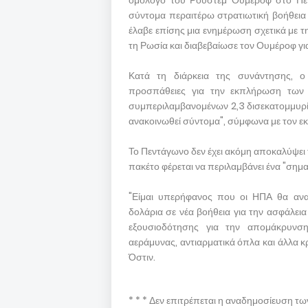
ομόλογό του Ρουστέμ Ουμέροφ στο Πεν
σύντομα περαιτέρω στρατιωτική βοήθεια 
έλαβε επίσης μια ενημέρωση σχετικά με τ
τη Ρωσία και διαβεβαίωσε τον Ουμέροφ γι
Κατά τη διάρκεια της συνάντησης, ο 
προσπάθειες για την εκπλήρωση των 
συμπεριλαμβανομένων 2,3 δισεκατομμυρί
ανακοινωθεί σύντομα", σύμφωνα με τον 
Το Πεντάγωνο δεν έχει ακόμη αποκαλύψει 
πακέτο φέρεται να περιλαμβάνει ένα "σημ
"Είμαι υπερήφανος που οι ΗΠΑ θα ανα
δολάρια σε νέα βοήθεια για την ασφάλει
εξουσιοδότησης για την απομάκρυνση
αεράμυνας, αντιαρματικά όπλα και άλλα 
Όστιν.
* * * Δεν επιτρέπεται η αναδημοσίευση τ