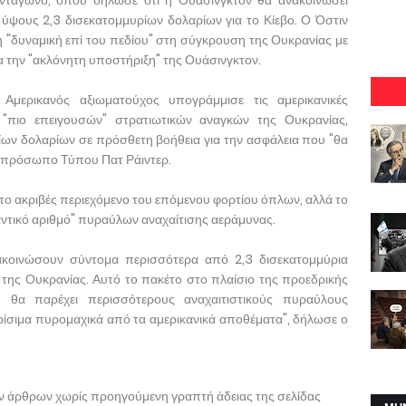
τάγωνο, όπου δήλωσε ότι η Ουάσινγκτον θα ανακοινώσει
ύψους 2,3 δισεκατομμυρίων δολαρίων για το Κίεβο. Ο Όστιν
η "δυναμική επί του πεδίου" στη σύγκρουση της Ουκρανίας με
α την "ακλόνητη υποστήριξη" της Ουάσινγκτον.
Αμερικανός αξιωματούχος υπογράμμισε τις αμερικανικές
"πιο επειγουσών" στρατιωτικών αναγκών της Ουκρανίας,
ων δολαρίων σε πρόσθετη βοήθεια για την ασφάλεια που "θα
εκπρόσωπο Τύπου Πατ Ράιντερ.
το ακριβές περιεχόμενο του επόμενου φορτίου όπλων, αλλά το
αντικό αριθμό" πυραύλων αναχαίτισης αεράμυνας.
κοινώσουν σύντομα περισσότερα από 2,3 δισεκατομμύρια
α της Ουκρανίας. Αυτό το πακέτο στο πλαίσιο της προεδρικής
 θα παρέχει περισσότερους αναχαιτιστικούς πυραύλους
κρίσιμα πυρομαχικά από τα αμερικανικά αποθέματα", δήλωσε ο
ων άρθρων χωρίς προηγούμενη γραπτή άδειας της σελίδας