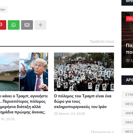
ΜΗ
ider
ΠΟ
Προβολή όλων
Πα
που
7
ΑΡ
ΣΤΡ
τι κάνει ο Τραμπ, αγνοήστε
Ο πόλεμος του Τραμπ είναι ένα
ι... Περισσότερος πόλεμος
δώρο για τους
ΜΕΛ
ημερήσια διάταξη αλλά
σκληροπυρηνικούς του Ιράν
 σημάδια πρώιμης άνοιας;
AND
March 24, 2026
l 16, 2026
DRA
MIC
Παλαιότερη