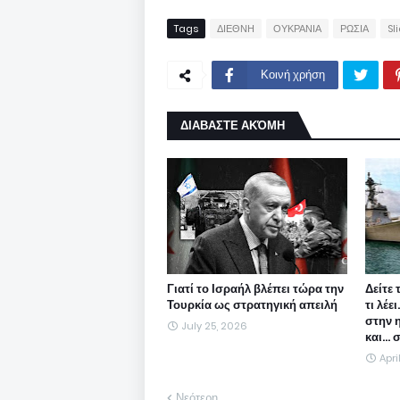
Tags
ΔΙΕΘΝΗ
ΟΥΚΡΑΝΙΑ
ΡΩΣΙΑ
Sl
Κοινή χρήση
ΔΙΑΒΑΣΤΕ ΑΚΌΜΗ
Γιατί το Ισραήλ βλέπει τώρα την
Δείτε 
Τουρκία ως στρατηγική απειλή
τι λέε
στην 
July 25, 2026
και...
Apri
Νεότερη