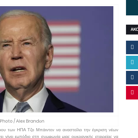
ΑΚ
 Photo / ΑΙex Βrandοn
υ των ΗΠΑ Τζο Μπάιντεν να αναστείλει την έγκριση νέων
ι γίνει εμπόδιο στη συμφωνία μιας ουκρανικής εταιρείας να