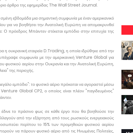
ύριο άρθρο της εφημερίδας The Wall Street Journal.
ρασμένη εβδομάδα μια σημαντική συμφωνία με έναν αμερικανικό
ου για να βοηθήσει την Ανατολική Ευρώπη να απομακρυνθεί
α: Ο πρόεδρος Μπάιντεν στέκεται εμπόδιο στην επιτυχία της
α η ουκρανική εταιρεία D.Trading, η οποία ιδρύθηκε από την
 υπέγραψε συμφωνία με την αμερικανική Venture Global για
ου φυσικού αερίου στην Ουκρανία και την Ανατολική Ευρώπη,
λεια" της περιοχής.
εγάλο εμπόδιο": το φυσικό αέριο πρόκειται να αγοραστεί μέσω
Venture Global CP2, ο οποίος είναι πλέον "παγιδευμένος"
ιντεν.
α έδινε το πράσινο φως σε κάθε έργο που θα βοηθούσε την
λλαγούν από την εξάρτηση από τους ρωσικούς ενεργειακούς
ροσωπεύει περίπου το 15% των προμηθειών φυσικού αερίου
μπορούν να πάρουν φυσικό αέριο από τις Ηνωμένες Πολιτείες,