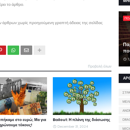
ΜΗ
ρει το άρθρο.
ΠΟ
ων άρθρων χωρίς προηγούμενη γραπτή άδειας της σελίδας
Πα
που
7
Προβολή όλων
ΑΡ
ΣΤΡ
ΜΕΛ
AND
 μπήκαμε στο ευρώ; Μα για
Bailout: Η πλάνη της διάσωσης
DRA
ηρώνουμε τόκους!
December 31, 2024
MIC