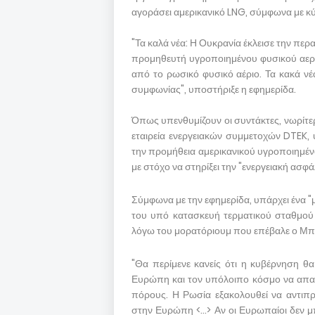
αγοράσει αμερικανικό LNG, σύμφωνα με κ
"Τα καλά νέα: Η Ουκρανία έκλεισε την πε
προμηθευτή υγροποιημένου φυσικού αερί
από το ρωσικό φυσικό αέριο. Τα κακά νέ
συμφωνίας", υποστήριξε η εφημερίδα.
Όπως υπενθυμίζουν οι συντάκτες, νωρίτερ
εταιρεία ενεργειακών συμμετοχών DTEK,
την προμήθεια αμερικανικού υγροποιημέν
με στόχο να στηρίξει την "ενεργειακή ασφά
Σύμφωνα με την εφημερίδα, υπάρχει ένα "μ
του υπό κατασκευή τερματικού σταθμού 
λόγω του μορατόριουμ που επέβαλε ο Μπά
"Θα περίμενε κανείς ότι η κυβέρνηση θ
Ευρώπη και τον υπόλοιπο κόσμο να απα
πόρους. Η Ρωσία εξακολουθεί να αντιπ
στην Ευρώπη <...> Αν οι Ευρωπαίοι δεν 