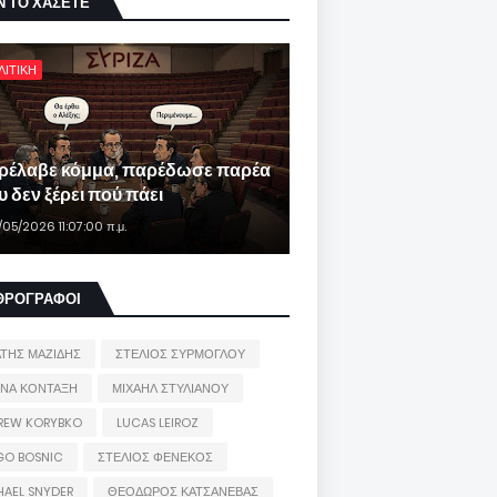
Ν ΤΟ ΧΑΣΕΤΕ
ΛΙΤΙΚΗ
ρέλαβε κόμμα, παρέδωσε παρέα
 δεν ξέρει πού πάει
/05/2026 11:07:00 π.μ.
ΘΡΟΓΡΑΦΟΙ
ΑΤΗΣ ΜΑΖΙΔΗΣ
ΣΤΕΛΙΟΣ ΣΥΡΜΟΓΛΟΥ
ΙΝΑ ΚΟΝΤΑΞΗ
ΜΙΧΑΗΛ ΣΤΥΛΙΑΝΟΥ
REW KORYBKO
LUCAS LEIROZ
GO BOSNIC
ΣΤΕΛΙΟΣ ΦΕΝΕΚΟΣ
HAEL SNYDER
ΘΕΟΔΩΡΟΣ ΚΑΤΣΑΝΕΒΑΣ