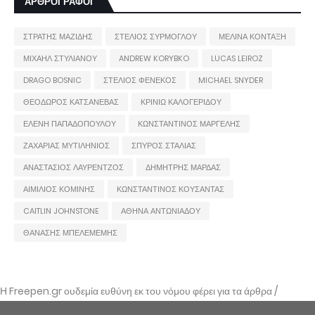
ΑΡΘΡΟΓΡΑΦΟΙ
ΣΤΡΑΤΗΣ ΜΑΖΙΔΗΣ
ΣΤΕΛΙΟΣ ΣΥΡΜΟΓΛΟΥ
ΜΕΛΙΝΑ ΚΟΝΤΑΞΗ
ΜΙΧΑΗΛ ΣΤΥΛΙΑΝΟΥ
ANDREW KORYBKO
LUCAS LEIROZ
DRAGO BOSNIC
ΣΤΕΛΙΟΣ ΦΕΝΕΚΟΣ
MICHAEL SNYDER
ΘΕΟΔΩΡΟΣ ΚΑΤΣΑΝΕΒΑΣ
ΚΡΙΝΙΩ ΚΑΛΟΓΕΡΙΔΟΥ
ΕΛΕΝΗ ΠΑΠΑΔΟΠΟΥΛΟΥ
ΚΩΝΣΤΑΝΤΙΝΟΣ ΜΑΡΓΕΛΗΣ
ΖΑΧΑΡΙΑΣ ΜΥΤΙΛΗΝΙΟΣ
ΣΠΥΡΟΣ ΣΤΑΛΙΑΣ
ΑΝΑΣΤΑΣΙΟΣ ΛΑΥΡΕΝΤΖΟΣ
ΔΗΜΗΤΡΗΣ ΜΑΡΔΑΣ
ΑΙΜΙΛΙΟΣ ΚΟΜΙΝΗΣ
ΚΩΝΣΤΑΝΤΙΝΟΣ ΚΟΥΣΑΝΤΑΣ
CAITLIN JOHNSTONE
ΑΘΗΝΑ ΑΝΤΩΝΙΑΔΟΥ
ΘΑΝΑΣΗΣ ΜΠΕΛΕΜΕΜΗΣ
Η Freepen.gr ουδεμία ευθύνη εκ του νόμου φέρει για τα άρθρα /
αναρτήσεις που δημοσιεύονται και απηχούν τις απόψεις των συντακτών