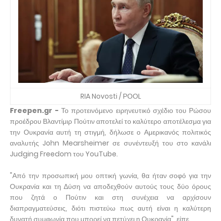
RIA Novosti / ΡΟΟL
Freepen.gr -
Το προτεινόμενο ειρηνευτικό σχέδιο του Ρώσου
προέδρου Βλαντίμιρ Πούτιν αποτελεί το καλύτερο αποτέλεσμα για
την Ουκρανία αυτή τη στιγμή, δήλωσε ο Αμερικανός πολιτικός
αναλυτής John Mearsheimer σε συνέντευξή του στο κανάλι
Judging Freedom του YouTube.
"Από την προσωπική μου οπτική γωνία, θα ήταν σοφό για την
Ουκρανία και τη Δύση να αποδεχθούν αυτούς τους δύο όρους
που ζητά ο Πούτιν και στη συνέχεια να αρχίσουν
διαπραγματεύσεις, διότι πιστεύω πως αυτή είναι η καλύτερη
δυνατή συμφωνία που μπορεί να πετύχει η Ουκρανία", είπε.