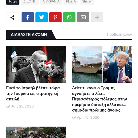
Tags
ΔΙΕΘΝΗ
ΟΥΚΡΑΝΙΑ
ΡΩΣΙΑ
Slider
ΔΙΑΒΑΣΤΕ ΑΚΌΜΗ
Προβολή όλων
Γιατί το Ισραήλ βλέπει τώρα
Δείτε τι κάνει ο Τραμπ,
την Τουρκία ως στρατηγική
αγνοήστε τι λέει...
απειλή
Περισσότερος πόλεμος στην
ημερήσια διάταξη αλλά και...
July 25, 2026
σημάδια πρώιμης άνοιας;
April 16, 2026