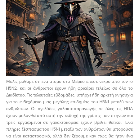
Μόλις μάθαμε ότι ένα άτομο στο Μεξικό έπεσε νεκρό από τον ιό
H5N2, και οι άνθρωποι έχουν ήδη φρικάρει τελείως σε όλο το
Διαδίκτυο. Τις τελευταίες εβδομάδες, υπήρχε ήδη αρκετή ανησυχία
για το ενδεχόμενο μιας μεγάλης επιδημίας του H5N1 μεταξύ των
ανθρώπων. Οι αγελάδες γαλακτοπαραγωγής σε όλες τις ΗΠΑ
έχουν μολυνθεί από αυτή την εκδοχή της γρίπης των πτηνών και
τρεις εργαζόμενοι σε γαλακτοκομεία έχουν βρεθεί θετικοί. Ένα
πλήρες ξέσπασμα του H5N1 μεταξύ των ανθρώπων θα μπορούσε
να είναι καταστροφικό, αλλά δεν ξέρουμε καν πώς θα ήταν ένα