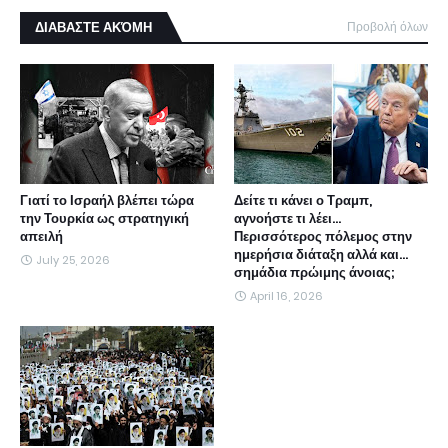
ΔΙΑΒΑΣΤΕ ΑΚΌΜΗ
Προβολή όλων
Γιατί το Ισραήλ βλέπει τώρα
Δείτε τι κάνει ο Τραμπ,
την Τουρκία ως στρατηγική
αγνοήστε τι λέει...
απειλή
Περισσότερος πόλεμος στην
ημερήσια διάταξη αλλά και...
July 25, 2026
σημάδια πρώιμης άνοιας;
April 16, 2026