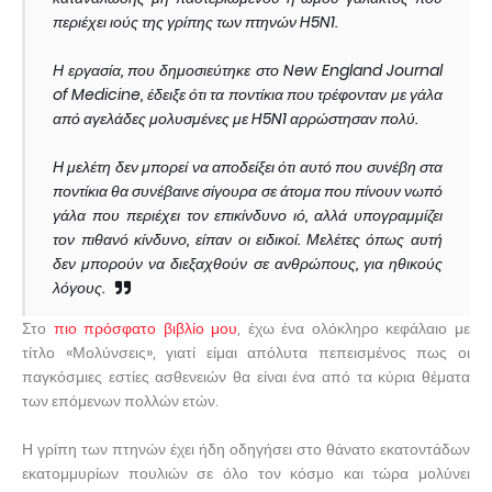
περιέχει ιούς της γρίπης των πτηνών H5N1.
Η εργασία, που δημοσιεύτηκε στο New England Journal
of Medicine, έδειξε ότι τα ποντίκια που τρέφονταν με γάλα
από αγελάδες μολυσμένες με H5N1 αρρώστησαν πολύ.
Η μελέτη δεν μπορεί να αποδείξει ότι αυτό που συνέβη στα
ποντίκια θα συνέβαινε σίγουρα σε άτομα που πίνουν νωπό
γάλα που περιέχει τον επικίνδυνο ιό, αλλά υπογραμμίζει
τον πιθανό κίνδυνο, είπαν οι ειδικοί. Μελέτες όπως αυτή
δεν μπορούν να διεξαχθούν σε ανθρώπους, για ηθικούς
λόγους.
Στο
πιο πρόσφατο βιβλίο μου
, έχω ένα ολόκληρο κεφάλαιο με
τίτλο «Μολύνσεις», γιατί είμαι απόλυτα πεπεισμένος πως οι
παγκόσμιες εστίες ασθενειών θα είναι ένα από τα κύρια θέματα
των επόμενων πολλών ετών.
Η γρίπη των πτηνών έχει ήδη οδηγήσει στο θάνατο εκατοντάδων
εκατομμυρίων πουλιών σε όλο τον κόσμο και τώρα μολύνει