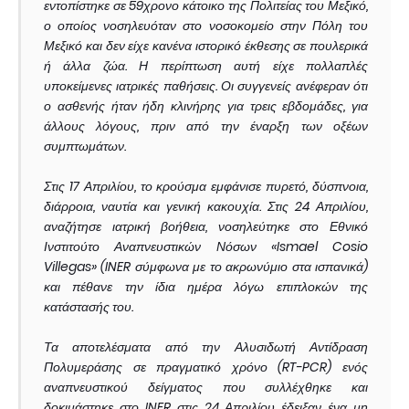
εντοπίστηκε σε 59χρονο κάτοικο της Πολιτείας του Μεξικό,
ο οποίος νοσηλευόταν στο νοσοκομείο στην Πόλη του
Μεξικό και δεν είχε κανένα ιστορικό έκθεσης σε πουλερικά
ή άλλα ζώα. Η περίπτωση αυτή είχε πολλαπλές
υποκείμενες ιατρικές παθήσεις. Οι συγγενείς ανέφεραν ότι
ο ασθενής ήταν ήδη κλινήρης για τρεις εβδομάδες, για
άλλους λόγους, πριν από την έναρξη των οξέων
συμπτωμάτων.
Στις 17 Απριλίου, το κρούσμα εμφάνισε πυρετό, δύσπνοια,
διάρροια, ναυτία και γενική κακουχία. Στις 24 Απριλίου,
αναζήτησε ιατρική βοήθεια, νοσηλεύτηκε στο Εθνικό
Ινστιτούτο Αναπνευστικών Νόσων «Ismael Cosio
Villegas» (INER σύμφωνα με το ακρωνύμιο στα ισπανικά)
και πέθανε την ίδια ημέρα λόγω επιπλοκών της
κατάστασής του.
Τα αποτελέσματα από την Αλυσιδωτή Αντίδραση
Πολυμεράσης σε πραγματικό χρόνο (RT-PCR) ενός
αναπνευστικού δείγματος που συλλέχθηκε και
δοκιμάστηκε στο INER στις 24 Απριλίου έδειξαν ένα μη