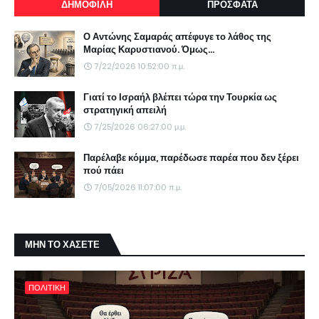
ΔΗΜΟΦΙΛΗ
ΠΡΟΣΦΑΤΑ
Ο Αντώνης Σαμαράς απέφυγε το λάθος της
Μαρίας Καρυστιανού. Όμως...
7/22/2026 10:52:00 π.μ.
Γιατί το Ισραήλ βλέπει τώρα την Τουρκία ως
στρατηγική απειλή
7/25/2026 06:27:00 μ.μ.
Παρέλαβε κόμμα, παρέδωσε παρέα που δεν ξέρει
πού πάει
7/05/2026 11:07:00 π.μ.
ΜΗΝ ΤΟ ΧΑΣΕΤΕ
ΠΟΛΙΤΙΚΗ