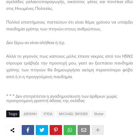
αγελάδες γαλακτοπαραγωγής, οικόσιτες γάτες και ποντίκια εδώ
στις Ηνωμένες Πολιτείες.
Πολλοί επιστήμονες πιστεύουν ότι είναι θέμα χρόνου να υπάρξει
πανδημία γρίπης των πτηνών στους ανθρώπους.
Δεν ξέρω αν είναι αλήθεια ή όχι.
Αλλά το γεγονός πως κάποιος μόλις έπεσε νεκρός από τον H5N2
σίγουρα τράβηξε την προσοχή μου, γιατί αν ξεσπάσει πανδημία
γρίπης των πτηνών θα δημιουργήσει ακόμη περισσότερο φόβο
από ό,τι η προηγούμενη πανδημία.
* * * Δεν επιτρέπεται η αναδημοσίευση των άρθρων χωρίς
προηγούμενη γραπτή άδειας της σελίδας
Tags
ΔΙΕΘΝΗ
ΥΓΕΙΑ
MICHAEL SNYDER
Slider