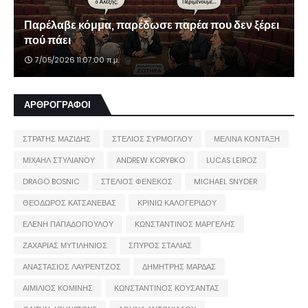
Παρέλαβε κόμμα, παρέδωσε παρέα που δεν ξέρει
πού πάει
7/05/2026 11:07:00 π.μ.
ΑΡΘΡΟΓΡΑΦΟΙ
ΣΤΡΑΤΗΣ ΜΑΖΙΔΗΣ
ΣΤΕΛΙΟΣ ΣΥΡΜΟΓΛΟΥ
ΜΕΛΙΝΑ ΚΟΝΤΑΞΗ
ΜΙΧΑΗΛ ΣΤΥΛΙΑΝΟΥ
ANDREW KORYBKO
LUCAS LEIROZ
DRAGO BOSNIC
ΣΤΕΛΙΟΣ ΦΕΝΕΚΟΣ
MICHAEL SNYDER
ΘΕΟΔΩΡΟΣ ΚΑΤΣΑΝΕΒΑΣ
ΚΡΙΝΙΩ ΚΑΛΟΓΕΡΙΔΟΥ
ΕΛΕΝΗ ΠΑΠΑΔΟΠΟΥΛΟΥ
ΚΩΝΣΤΑΝΤΙΝΟΣ ΜΑΡΓΕΛΗΣ
ΖΑΧΑΡΙΑΣ ΜΥΤΙΛΗΝΙΟΣ
ΣΠΥΡΟΣ ΣΤΑΛΙΑΣ
ΑΝΑΣΤΑΣΙΟΣ ΛΑΥΡΕΝΤΖΟΣ
ΔΗΜΗΤΡΗΣ ΜΑΡΔΑΣ
ΑΙΜΙΛΙΟΣ ΚΟΜΙΝΗΣ
ΚΩΝΣΤΑΝΤΙΝΟΣ ΚΟΥΣΑΝΤΑΣ