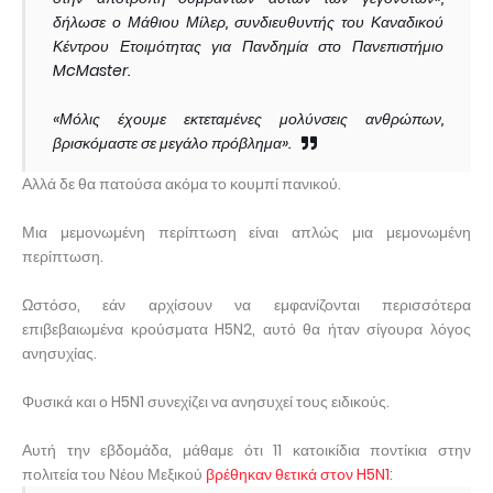
δήλωσε ο Μάθιου Μίλερ, συνδιευθυντής του Καναδικού
Κέντρου Ετοιμότητας για Πανδημία στο Πανεπιστήμιο
McMaster.
«Μόλις έχουμε εκτεταμένες μολύνσεις ανθρώπων,
βρισκόμαστε σε μεγάλο πρόβλημα».
Αλλά δε θα πατούσα ακόμα το κουμπί πανικού.
Μια μεμονωμένη περίπτωση είναι απλώς μια μεμονωμένη
περίπτωση.
Ωστόσο, εάν αρχίσουν να εμφανίζονται περισσότερα
επιβεβαιωμένα κρούσματα H5N2, αυτό θα ήταν σίγουρα λόγος
ανησυχίας.
Φυσικά και ο H5N1 συνεχίζει να ανησυχεί τους ειδικούς.
Αυτή την εβδομάδα, μάθαμε ότι 11 κατοικίδια ποντίκια στην
πολιτεία του Νέου Μεξικού
βρέθηκαν θετικά στον H5N1
: