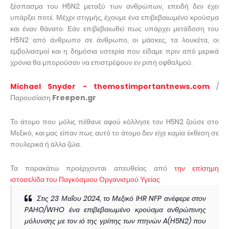
ξέσπασμα του H5N2 μεταξύ των ανθρώπων, επειδή δεν έχει
υπάρξει ποτέ. Μέχρι στιγμής, έχουμε ένα επιβεβαιωμένο κρούσμα
και έναν θάνατο. Εάν επιβεβαιωθεί πως υπάρχει μετάδοση του
Η5Ν2 από άνθρωπο σε άνθρωπο, οι μάσκες, τα λουκέτα, οι
εμβολιασμοί και η δημόσια υστερία που είδαμε πριν από μερικά
χρόνια θα μπορούσαν να επιστρέψουν εν ριπή οφθαλμού.
Michael Snyder - themostimportantnews.com
/
Παρουσίαση
Freepen.gr
Το άτομο που μόλις πέθανε αφού κόλλησε τον H5N2 ζούσε στο
Μεξικό, και μας είπαν πως αυτό το άτομο δεν είχε καμία έκθεση σε
πουλερικά ή άλλα ζώα.
Τα παρακάτω προέρχονται απευθείας από
την επίσημη
ιστοσελίδα του Παγκόσμιου Οργανισμού Υγείας
Στις 23 Μαΐου 2024, το Μεξικό IHR NFP ανέφερε στον
PAHO/WHO ένα επιβεβαιωμένο κρούσμα ανθρώπινης
μόλυνσης με τον ιό της γρίπης των πτηνών A(H5N2) που