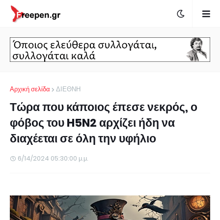
Αρχική σελίδα
ΔΙΕΘΝΗ
Τώρα που κάποιος έπεσε νεκρός, ο
φόβος του H5N2 αρχίζει ήδη να
διαχέεται σε όλη την υφήλιο
6/14/2024 05:30:00 μ.μ.