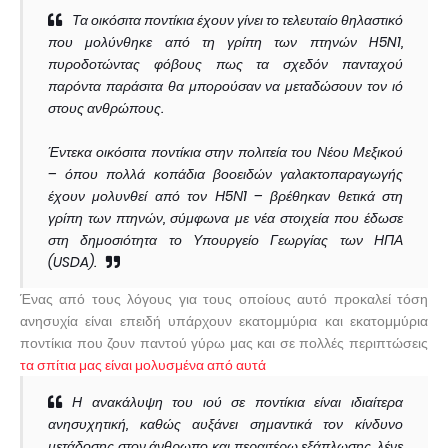
Τα οικόσιτα ποντίκια έχουν γίνει το τελευταίο θηλαστικό
που μολύνθηκε από τη γρίπη των πτηνών H5N1,
πυροδοτώντας φόβους πως τα σχεδόν πανταχού
παρόντα παράσιτα θα μπορούσαν να μεταδώσουν τον ιό
στους ανθρώπους.
Έντεκα οικόσιτα ποντίκια στην πολιτεία του Νέου Μεξικού
– όπου πολλά κοπάδια βοοειδών γαλακτοπαραγωγής
έχουν μολυνθεί από τον Η5Ν1 – βρέθηκαν θετικά στη
γρίπη των πτηνών, σύμφωνα με νέα στοιχεία που έδωσε
στη δημοσιότητα το Υπουργείο Γεωργίας των ΗΠΑ
(USDA).
Ένας από τους λόγους για τους οποίους αυτό προκαλεί τόση
ανησυχία είναι επειδή υπάρχουν εκατομμύρια και εκατομμύρια
ποντίκια που ζουν παντού γύρω μας και σε πολλές περιπτώσεις
τα σπίτια μας είναι μολυσμένα από αυτά
Η ανακάλυψη του ιού σε ποντίκια είναι ιδιαίτερα
ανησυχητική, καθώς αυξάνει σημαντικά τον κίνδυνο
μετάδοσης στον άνθρωπο και περαιτέρω εξάπλωσης, λένε