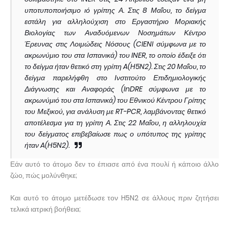
υποτυποποιήσιμο ιό γρίπης Α. Στις 8 Μαΐου, το δείγμα
εστάλη για αλληλούχιση στο Εργαστήριο Μοριακής
Βιολογίας των Αναδυόμενων Νοσημάτων Κέντρο
Έρευνας στις Λοιμώδεις Νόσους (CIENI σύμφωνα με το
ακρωνύμιο του στα Ισπανικά) του INER, το οποίο έδειξε ότι
το δείγμα ήταν θετικό στη γρίπη A(H5N2). Στις 20 Μαΐου, το
δείγμα παρελήφθη στο Ινστιτούτο Επιδημιολογικής
Διάγνωσης και Αναφοράς (InDRE σύμφωνα με το
ακρωνύμιό του στα Ισπανικά) του Εθνικού Κέντρου Γρίπης
του Μεξικού, για ανάλυση με RT-PCR, λαμβάνοντας θετικό
αποτέλεσμα για τη γρίπη Α. Στις 22 Μαΐου, η αλληλουχία
του δείγματος επιβεβαίωσε πως ο υπότυπος της γρίπης
ήταν A(H5N2).
Εάν αυτό το άτομο δεν το έπιασε από ένα πουλί ή κάποιο άλλο
ζώο, πώς μολύνθηκε;
Και αυτό το άτομο μετέδωσε τον H5N2 σε άλλους πριν ζητήσει
τελικά ιατρική βοήθεια;