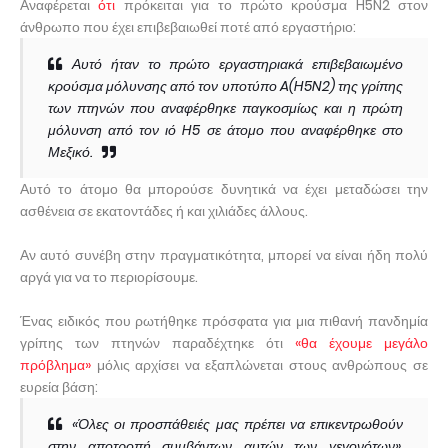
Αναφέρεται
ότι
πρόκειται για το πρώτο κρούσμα H5N2 στον
άνθρωπο που έχει επιβεβαιωθεί ποτέ από εργαστήριο:
Αυτό ήταν το πρώτο εργαστηριακά επιβεβαιωμένο
κρούσμα μόλυνσης από τον υποτύπο A(H5N2) της γρίπης
των πτηνών που αναφέρθηκε παγκοσμίως και η πρώτη
μόλυνση από τον ιό H5 σε άτομο που αναφέρθηκε στο
Μεξικό.
Αυτό το άτομο θα μπορούσε δυνητικά να έχει μεταδώσει την
ασθένεια σε εκατοντάδες ή και χιλιάδες άλλους.
Αν αυτό συνέβη στην πραγματικότητα, μπορεί να είναι ήδη πολύ
αργά για να το περιορίσουμε.
Ένας ειδικός που ρωτήθηκε πρόσφατα για μια πιθανή πανδημία
γρίπης των πτηνών παραδέχτηκε ότι
«θα έχουμε μεγάλο
πρόβλημα»
μόλις αρχίσει να εξαπλώνεται στους ανθρώπους σε
ευρεία βάση:
«Όλες οι προσπάθειές μας πρέπει να επικεντρωθούν
στην αποτροπή συμβάντων αυτών των γεγονότων»,