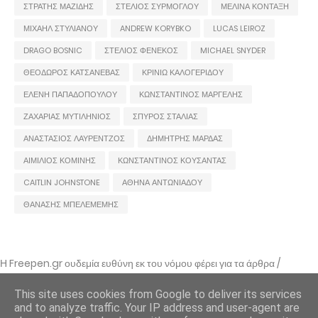
ΣΤΡΑΤΗΣ ΜΑΖΙΔΗΣ
ΣΤΕΛΙΟΣ ΣΥΡΜΟΓΛΟΥ
ΜΕΛΙΝΑ ΚΟΝΤΑΞΗ
ΜΙΧΑΗΛ ΣΤΥΛΙΑΝΟΥ
ANDREW KORYBKO
LUCAS LEIROZ
DRAGO BOSNIC
ΣΤΕΛΙΟΣ ΦΕΝΕΚΟΣ
MICHAEL SNYDER
ΘΕΟΔΩΡΟΣ ΚΑΤΣΑΝΕΒΑΣ
ΚΡΙΝΙΩ ΚΑΛΟΓΕΡΙΔΟΥ
ΕΛΕΝΗ ΠΑΠΑΔΟΠΟΥΛΟΥ
ΚΩΝΣΤΑΝΤΙΝΟΣ ΜΑΡΓΕΛΗΣ
ΖΑΧΑΡΙΑΣ ΜΥΤΙΛΗΝΙΟΣ
ΣΠΥΡΟΣ ΣΤΑΛΙΑΣ
ΑΝΑΣΤΑΣΙΟΣ ΛΑΥΡΕΝΤΖΟΣ
ΔΗΜΗΤΡΗΣ ΜΑΡΔΑΣ
ΑΙΜΙΛΙΟΣ ΚΟΜΙΝΗΣ
ΚΩΝΣΤΑΝΤΙΝΟΣ ΚΟΥΣΑΝΤΑΣ
CAITLIN JOHNSTONE
ΑΘΗΝΑ ΑΝΤΩΝΙΑΔΟΥ
ΘΑΝΑΣΗΣ ΜΠΕΛΕΜΕΜΗΣ
Η Freepen.gr ουδεμία ευθύνη εκ του νόμου φέρει για τα άρθρα /
αναρτήσεις που δημοσιεύονται και απηχούν τις απόψεις των συντακτών
τους και δε σημαίνει πως τα υιοθετεί. Σε περίπτωση που θεωρείτε πως
This site uses cookies from Google to deliver its services
θίγεστε από κάποιο εξ αυτών ή ότι υπάρχει κάποιο σφάλμα,
and to analyze traffic. Your IP address and user-agent are
επικοινωνήστε μέσω e-mail