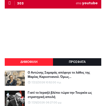
στο
youtube
303
ΔΗΜΟΦΙΛΗ
ΠΡΟΣΦΑΤΑ
Ο Αντώνης Σαμαράς απέφυγε το λάθος της
Μαρίας Καρυστιανού. Όμως...
7/22/2026 10:52:00 π.μ.
Γιατί το Ισραήλ βλέπει τώρα την Τουρκία ως
στρατηγική απειλή
7/25/2026 06:27:00 μ.μ.