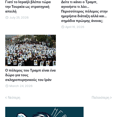
Γιατί το Ισραήλ βλέπει τώρα
Δείτε τι κάνει ο Τραμπ,
την Τουρκία ως στρατηγική
αγνοήστε τι λέει...
απειλή
Περισσότερος πόλεμος στην
ημερήσια διάταξη αλλά και...
July 25, 2026
σημάδια πρώιμης άνοιας;
April 16, 2026
Ο πόλεμος του Τραμπ είναι ένα
δώρο για τους
σκληροπυρηνικούς του Ιράν
March 24, 2026
Νεότερη
Παλαιότερη