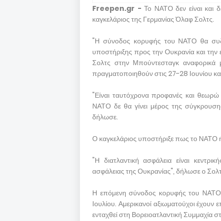
Freepen.gr -
Το ΝΑΤΟ δεν είναι και δ
καγκελάριος της Γερμανίας Όλαφ Σολτς.
"Η σύνοδος κορυφής του ΝΑΤΟ θα συζη
υποστήριξης προς την Ουκρανία και την
Σολτς στην Μπούντεσταγκ αναφορικά 
πραγματοποιηθούν στις 27-28 Ιουνίου και 
"Είναι ταυτόχρονα προφανές και θεωρώ
ΝΑΤΟ δε θα γίνει μέρος της σύγκρουση
δήλωσε.
Ο καγκελάριος υποστήριξε πως το ΝΑΤΟ 
"Η διατλαντική ασφάλεια είναι κεντρι
ασφάλειας της Ουκρανίας", δήλωσε ο Σολτ
Η επόμενη σύνοδος κορυφής του ΝΑΤΟ 
Ιουλίου. Αμερικανοί αξιωματούχοι έχουν 
ενταχθεί στη Βορειοατλαντική Συμμαχία 