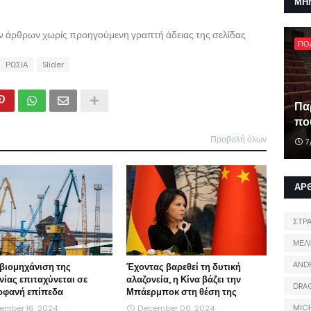
ΜΗ
ων άρθρων χωρίς προηγούμενη γραπτή άδειας της σελίδας
ΠΟ
ΡΩΣΙΑ
Slider
Πα
που
Προβολή όλων
7
ΑΡ
ΣΤΡ
ΜΕΛ
AND
βιομηχάνιση της
Έχοντας βαρεθεί τη δυτική
νίας επιταχύνεται σε
αλαζονεία, η Κίνα βάζει την
DRA
φανή επίπεδα
Μπάερμποκ στη θέση της
MIC
ember 16, 2024
December 06, 2024