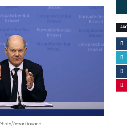
ΑΚ
 Photo/Οmar Ηavana