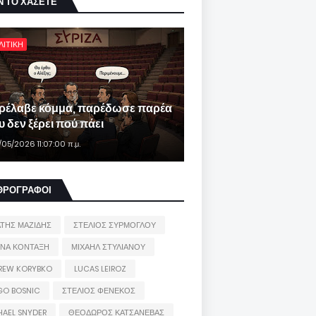
Ν ΤΟ ΧΑΣΕΤΕ
ΛΙΤΙΚΗ
ρέλαβε κόμμα, παρέδωσε παρέα
 δεν ξέρει πού πάει
/05/2026 11:07:00 π.μ.
ΘΡΟΓΡΑΦΟΙ
ΑΤΗΣ ΜΑΖΙΔΗΣ
ΣΤΕΛΙΟΣ ΣΥΡΜΟΓΛΟΥ
ΙΝΑ ΚΟΝΤΑΞΗ
ΜΙΧΑΗΛ ΣΤΥΛΙΑΝΟΥ
REW KORYBKO
LUCAS LEIROZ
GO BOSNIC
ΣΤΕΛΙΟΣ ΦΕΝΕΚΟΣ
HAEL SNYDER
ΘΕΟΔΩΡΟΣ ΚΑΤΣΑΝΕΒΑΣ