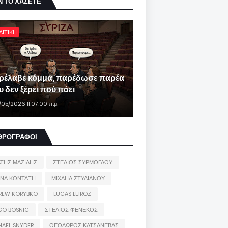
Ν ΤΟ ΧΑΣΕΤΕ
ΛΙΤΙΚΗ
ρέλαβε κόμμα, παρέδωσε παρέα
 δεν ξέρει πού πάει
/05/2026 11:07:00 π.μ.
ΘΡΟΓΡΑΦΟΙ
ΑΤΗΣ ΜΑΖΙΔΗΣ
ΣΤΕΛΙΟΣ ΣΥΡΜΟΓΛΟΥ
ΙΝΑ ΚΟΝΤΑΞΗ
ΜΙΧΑΗΛ ΣΤΥΛΙΑΝΟΥ
REW KORYBKO
LUCAS LEIROZ
GO BOSNIC
ΣΤΕΛΙΟΣ ΦΕΝΕΚΟΣ
HAEL SNYDER
ΘΕΟΔΩΡΟΣ ΚΑΤΣΑΝΕΒΑΣ