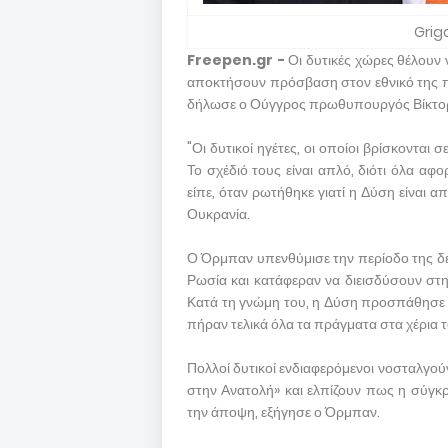
Grig
Freepen.gr -
Οι δυτικές χώρες θέλουν
αποκτήσουν πρόσβαση στον εθνικό της π
δήλωσε ο Ούγγρος πρωθυπουργός Βίκτορ 
"Οι δυτικοί ηγέτες, οι οποίοι βρίσκονται
Το σχέδιό τους είναι απλό, διότι όλα αφ
είπε, όταν ρωτήθηκε γιατί η Δύση είναι α
Ουκρανία.
Ο Όρμπαν υπενθύμισε την περίοδο της δε
Ρωσία και κατάφεραν να διεισδύσουν στη
Κατά τη γνώμη του, η Δύση προσπάθησε να
πήραν τελικά όλα τα πράγματα στα χέρια 
Πολλοί δυτικοί ενδιαφερόμενοι νοσταλγούν
στην Ανατολή» και ελπίζουν πως η σύγκ
την άποψη, εξήγησε ο Όρμπαν.