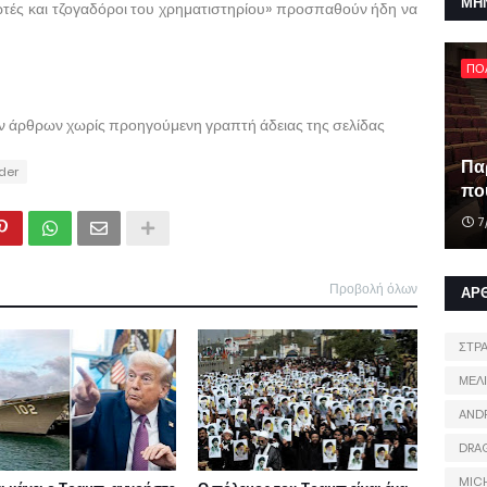
ΜΗ
ωτές και τζογαδόροι του χρηματιστηρίου» προσπαθούν ήδη να
ΠΟ
ων άρθρων χωρίς προηγούμενη γραπτή άδειας της σελίδας
Πα
ider
που
7
Προβολή όλων
ΑΡ
ΣΤΡ
ΜΕΛ
AND
DRA
MIC