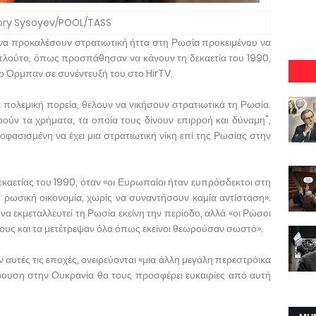
ory Sysoyev/POOL/TASS
 να προκαλέσουν στρατιωτική ήττα στη Ρωσία προκειμένου να
λούτο, όπως προσπάθησαν να κάνουν τη δεκαετία του 1990,
Όρμπαν σε συνέντευξή του στο HirTV.
 σε πολεμική πορεία, θέλουν να νικήσουν στρατιωτικά τη Ρωσία.
ορούν τα χρήματα, τα οποία τους δίνουν επιρροή και δύναμη",
ποφασισμένη να έχει μια στρατιωτική νίκη επί της Ρωσίας στην
καετίας του 1990, όταν «οι Ευρωπαίοι ήταν ευπρόσδεκτοι στη
 ρωσική οικονομία, χωρίς να συναντήσουν καμία αντίσταση».
 εκμεταλλευτεί τη Ρωσία εκείνη την περίοδο, αλλά «οι Ρώσοι
τους και τα μετέτρεψαν όλα όπως εκείνοι θεωρούσαν σωστό».
 αυτές τις εποχές, ονειρεύονται «μια άλλη μεγάλη περεστρόικα
ρουση στην Ουκρανία θα τους προσφέρει ευκαιρίες από αυτή