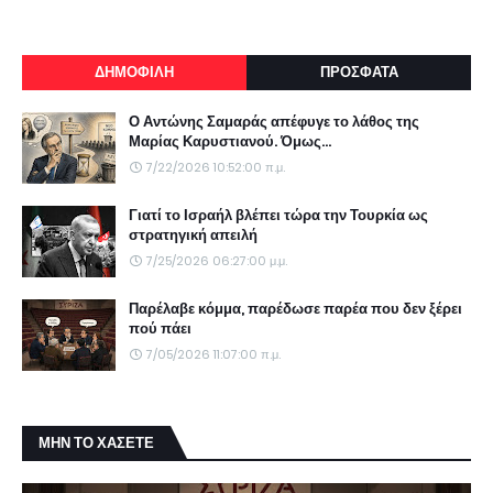
ΔΗΜΟΦΙΛΗ
ΠΡΟΣΦΑΤΑ
Ο Αντώνης Σαμαράς απέφυγε το λάθος της
Μαρίας Καρυστιανού. Όμως...
7/22/2026 10:52:00 π.μ.
Γιατί το Ισραήλ βλέπει τώρα την Τουρκία ως
στρατηγική απειλή
7/25/2026 06:27:00 μ.μ.
Παρέλαβε κόμμα, παρέδωσε παρέα που δεν ξέρει
πού πάει
7/05/2026 11:07:00 π.μ.
ΜΗΝ ΤΟ ΧΑΣΕΤΕ