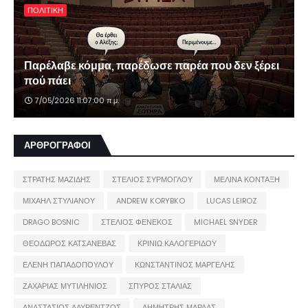
ΠΟΛΙΤΙΚΗ
Παρέλαβε κόμμα, παρέδωσε παρέα που δεν ξέρει
πού πάει
7/05/2026 11:07:00 π.μ.
ΑΡΘΡΟΓΡΑΦΟΙ
ΣΤΡΑΤΗΣ ΜΑΖΙΔΗΣ
ΣΤΕΛΙΟΣ ΣΥΡΜΟΓΛΟΥ
ΜΕΛΙΝΑ ΚΟΝΤΑΞΗ
ΜΙΧΑΗΛ ΣΤΥΛΙΑΝΟΥ
ANDREW KORYBKO
LUCAS LEIROZ
DRAGO BOSNIC
ΣΤΕΛΙΟΣ ΦΕΝΕΚΟΣ
MICHAEL SNYDER
ΘΕΟΔΩΡΟΣ ΚΑΤΣΑΝΕΒΑΣ
ΚΡΙΝΙΩ ΚΑΛΟΓΕΡΙΔΟΥ
ΕΛΕΝΗ ΠΑΠΑΔΟΠΟΥΛΟΥ
ΚΩΝΣΤΑΝΤΙΝΟΣ ΜΑΡΓΕΛΗΣ
ΖΑΧΑΡΙΑΣ ΜΥΤΙΛΗΝΙΟΣ
ΣΠΥΡΟΣ ΣΤΑΛΙΑΣ
ΑΝΑΣΤΑΣΙΟΣ ΛΑΥΡΕΝΤΖΟΣ
ΔΗΜΗΤΡΗΣ ΜΑΡΔΑΣ