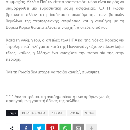
συμμαχίας. Αλλά ο Πούτιν είπε πρόσφατα ότι τώρα είναι καιρός να
διαμορφωθεί μια ευρασιατική δομή ασφαλείας. <...> Η Ρωσία
βρίσκεται πλέον στη διαδικασία οικοδόμησης των βασικών
θεμελίων της περιφερειακής ασφάλειας και η συνθήκη με τη
Βόρεια Κορέα θα αποτελέσει την αρχή", πιστεύει ο ειδικός.
Κατά τη γνώμη του, οι απειλές των ΗΠΑ και της Νότιας Κορέας για
"προληπτικά" πλήγματα κατά της Πιονγκγιάνγκ έχουν πλέον λάβει
τέλος, καθώς η Μόσχα έχει ενισχύσει την παρουσία της στην
περιοχή.
"Με τη Ρωσία δεν μπορεί να παίζει κανείς", συνόψισε.
* * * Δεν επιτρέπεται η αναδημοσίευση των άρθρων χωρίς
προηγούμενη γραπτή άδειας της σελίδας
Tags
ΒΟΡΕΙΑ ΚΟΡΕΑ
ΔΙΕΘΝΗ
ΡΩΣΙΑ
Slider