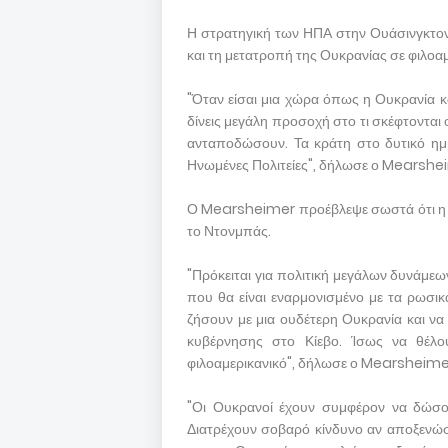
Η στρατηγική των ΗΠΑ στην Ουάσινγκτον
και τη μετατροπή της Ουκρανίας σε φιλοα
"Όταν είσαι μια χώρα όπως η Ουκρανία κ
δίνεις μεγάλη προσοχή στο τι σκέφτονται οι
ανταποδώσουν. Τα κράτη στο δυτικό ημ
Ηνωμένες Πολιτείες", δήλωσε ο Mearshe
Ο Mearsheimer προέβλεψε σωστά ότι η Ρω
το Ντονμπάς.
"Πρόκειται για πολιτική μεγάλων δυνάμεω
που θα είναι εναρμονισμένο με τα ρωσικ
ζήσουν με μια ουδέτερη Ουκρανία και να 
κυβέρνησης στο Κίεβο. Ίσως να θέλο
φιλοαμερικανικό", δήλωσε ο Mearsheime
"Οι Ουκρανοί έχουν συμφέρον να δώσο
Διατρέχουν σοβαρό κίνδυνο αν αποξενώσ