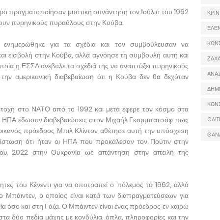
ρο πραγματοποίησαν μυστική συνάντηση τον Ιούλιο του 1962
ΚΡΙΝ
ουν πυρηνικούς πυραύλους στην Κούβα.
ΕΛΕ
ι ενημερώθηκε για τα σχέδια και τον συμβούλευσαν να
ΚΩΝ
αι εισβολή στην Κούβα, αλλά αγνόησε τη συμβουλή αυτή και
ΖΑΧΑ
ποία η ΕΣΣΔ ανέβαλε τα σχέδιά της να αναπτύξει πυρηνικούς
ΑΝΑ
ην αμερικανική διαβεβαίωση ότι η Κούβα δεν θα δεχόταν
ΔΗΜ
ΚΩΝ
ετοχή στο ΝΑΤΟ από το 1992 και μετά έφερε τον κόσμο στα
οι ΗΠΑ έδωσαν διαβεβαιώσεις στον Μιχαήλ Γκορμπατσόφ πως
CAIT
ερικανός πρόεδρος Μπιλ Κλίντον αθέτησε αυτή την υπόσχεση
ΘΑΝ
απίστωση ότι ήταν οι ΗΠΑ που προκάλεσαν τον Πούτιν στην
ρίου 2022 στην Ουκρανία ως απάντηση στην απειλή της
τητες του Κένεντι για να αποτραπεί ο πόλεμος το 1962, αλλά
 Μπάιντεν, ο οποίος είναι κατά των διαπραγματεύσεων για
 όσο και στη Γάζα. Ο Μπάιντεν είναι ένας πρόεδρος εν καιρώ
στα δύο πεδία μάχης με κονδύλια, όπλα, πληροφορίες και την