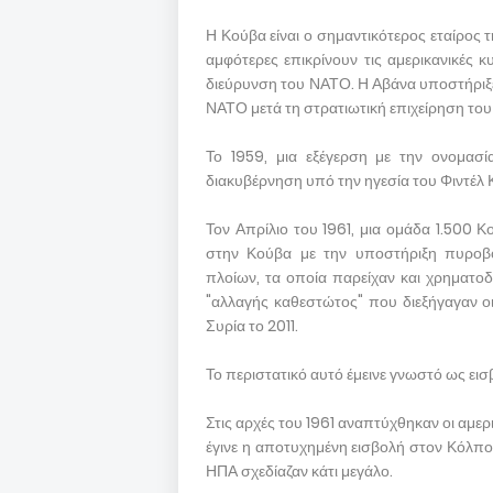
Η Κούβα είναι ο σημαντικότερος εταίρος 
αμφότερες επικρίνουν τις αμερικανικές 
διεύρυνση του ΝΑΤΟ. Η Αβάνα υποστήριξε
ΝΑΤΟ μετά τη στρατιωτική επιχείρηση το
Το 1959, μια εξέγερση με την ονομασί
διακυβέρνηση υπό την ηγεσία του Φιντέλ
Τον Απρίλιο του 1961, μια ομάδα 1.500 
στην Κούβα με την υποστήριξη πυροβο
πλοίων, τα οποία παρείχαν και χρηματοδ
"αλλαγής καθεστώτος" που διεξήγαγαν 
Συρία το 2011.
Το περιστατικό αυτό έμεινε γνωστό ως ει
Στις αρχές του 1961 αναπτύχθηκαν οι αμερ
έγινε η αποτυχημένη εισβολή στον Κόλπο
ΗΠΑ σχεδίαζαν κάτι μεγάλο.