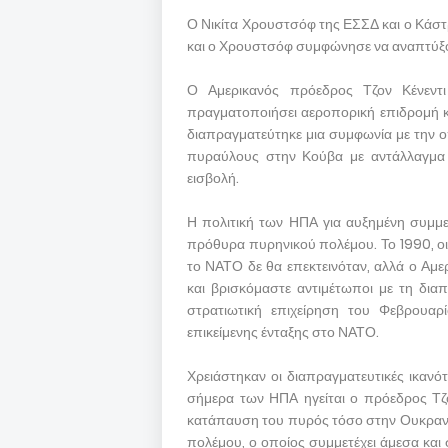
Ο Νικίτα Χρουστσόφ της ΕΣΣΔ και ο Κάστ
και ο Χρουστσόφ συμφώνησε να αναπτύξ
Ο Αμερικανός πρόεδρος Τζον Κένεντ
πραγματοποιήσει αεροπορική επιδρομή κ
διαπραγματεύτηκε μια συμφωνία με την ο
πυραύλους στην Κούβα με αντάλλαγμα τ
εισβολή.
Η πολιτική των ΗΠΑ για αυξημένη συμμ
πρόθυρα πυρηνικού πολέμου. Το 1990, 
το ΝΑΤΟ δε θα επεκτεινόταν, αλλά ο Αμ
και βρισκόμαστε αντιμέτωποι με τη δι
στρατιωτική επιχείρηση του Φεβρουα
επικείμενης ένταξης στο ΝΑΤΟ.
Χρειάστηκαν οι διαπραγματευτικές ικανό
σήμερα των ΗΠΑ ηγείται ο πρόεδρος Τζο
κατάπαυση του πυρός τόσο στην Ουκρανία
πολέμου, ο οποίος συμμετέχει άμεσα και 