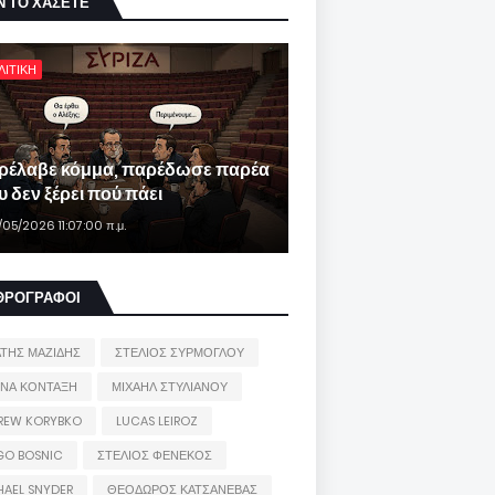
Ν ΤΟ ΧΑΣΕΤΕ
ΛΙΤΙΚΗ
ρέλαβε κόμμα, παρέδωσε παρέα
 δεν ξέρει πού πάει
/05/2026 11:07:00 π.μ.
ΘΡΟΓΡΑΦΟΙ
ΑΤΗΣ ΜΑΖΙΔΗΣ
ΣΤΕΛΙΟΣ ΣΥΡΜΟΓΛΟΥ
ΙΝΑ ΚΟΝΤΑΞΗ
ΜΙΧΑΗΛ ΣΤΥΛΙΑΝΟΥ
REW KORYBKO
LUCAS LEIROZ
GO BOSNIC
ΣΤΕΛΙΟΣ ΦΕΝΕΚΟΣ
HAEL SNYDER
ΘΕΟΔΩΡΟΣ ΚΑΤΣΑΝΕΒΑΣ