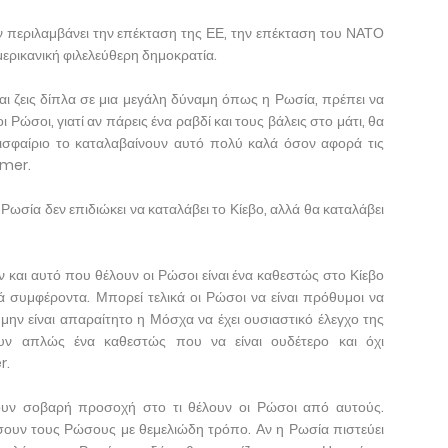
 περιλαμβάνει την επέκταση της ΕΕ, την επέκταση του ΝΑΤΟ
μερικανική φιλελεύθερη δημοκρατία.
αι ζεις δίπλα σε μια μεγάλη δύναμη όπως η Ρωσία, πρέπει να
 Ρώσοι, γιατί αν πάρεις ένα ραβδί και τους βάλεις στο μάτι, θα
ισφαίριο το καταλαβαίνουν αυτό πολύ καλά όσον αφορά τις
imer.
σία δεν επιδιώκει να καταλάβει το Κίεβο, αλλά θα καταλάβει
ν και αυτό που θέλουν οι Ρώσοι είναι ένα καθεστώς στο Κίεβο
ά συμφέροντα. Μπορεί τελικά οι Ρώσοι να είναι πρόθυμοι να
μην είναι απαραίτητο η Μόσχα να έχει ουσιαστικό έλεγχο της
υν απλώς ένα καθεστώς που να είναι ουδέτερο και όχι
r.
υν σοβαρή προσοχή στο τι θέλουν οι Ρώσοι από αυτούς.
ουν τους Ρώσους με θεμελιώδη τρόπο. Αν η Ρωσία πιστεύει