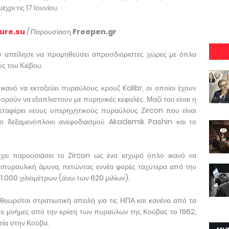
χρι τις 17 Ιουνίου.
ture.su
/ Παρουσίαση
Freepen.gr
ν απείλησε να προμηθεύσει απροσδιόριστες χώρες με όπλα
ς του Κιέβου.
ικανό να εκτοξεύει πυραύλους κρουζ Kalibr, οι οποίοι έχουν
πορούν να εξοπλιστούν με πυρηνικές κεφαλές. Μαζί του είναι η
ταφέρει νέους υπερηχητικούς πυραύλους Zircon που είναι
 το δεξαμενόπλοιο ανεφοδιασμού Akademik Pashin και το
χει παρουσιάσει το Zircon ως ένα ισχυρό όπλο ικανό να
ιπυραυλική άμυνα, πετώντας εννέα φορές ταχύτερα από την
.000 χιλιομέτρων (άνω των 620 μιλίων).
ωρείται στρατιωτική απειλή για τις ΗΠΑ και κανένα από τα
σε μνήμες από την κρίση των πυραύλων της Κούβας το 1962,
σία στην Κούβα.