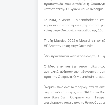
προπαγάνδα που εκτοξεύει η Ουάσινγκτ
κατακτήσει την Ουκρανία και να αναδημιου
Το 2014, ο John J. Mearsheimer, καθ
κορυφαίους υποστηρικτές της αυτοσυγκρά
κρίση στην Ουκρανία είναι λάθος της Δύσ
Την 1η Μαρτίου 2022 ο Mearsheimer έδωσ
ΗΠΑ για την κρίση στην Ουκρανία.
"Δεν πρόκειται να κατακτήσει όλη την Ουκ
Ο Mearsheimer έχει υποστηρίξει πως
ανατολικά, αύξησαν την πιθανότητα πυρη
προς την Ουκρανία. Ο Mearsheimer εμμέν
"Νομίζω πως όλα τα προβλήματα σε αυτή
στη Σύνοδο Κορυφής του ΝΑΤΟ στο Βουκ
που έλεγε ότι η Ουκρανία και η Γεωργ
απερίφραστα σαφές πως το θεωρούσαν α