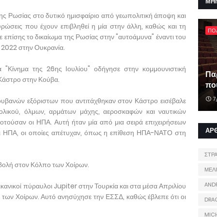
ΜΗ
της Ρωσίας στο δυτικό ημισφαίριο από γεωπολιτική άποψη και
κυρώσεις που έχουν επιβληθεί η μία στην άλλη, καθώς και τη
ΠΟ
 επίσης το δικαίωμα της Ρωσίας στην "αυτοάμυνα" έναντι του
υ 2022 στην Ουκρανία.
α "Κίνημα της 26ης Ιουλίου" οδήγησε στην κομμουνιστική
Πα
 Κάστρο στην Κούβα.
που
7
Κουβανών εξόριστων που αντιτάχθηκαν στον Κάστρο εισέβαλε
λικού, όλμων, αρμάτων μάχης, αεροσκαφών και ναυτικών
οτούσαν οι ΗΠΑ. Αυτή ήταν μία από μια σειρά επιχειρήσεων
ΑΡ
οι ΗΠΑ, οι οποίες απέτυχαν, όπως η επίθεση ΗΠΑ-ΝΑΤΟ στη
ΣΤΡ
σβολή στον Κόλπο των Χοίρων.
ΜΕΛ
AND
ικανικοί πύραυλοι Jupiter στην Τουρκία και στα μέσα Απριλίου
 των Χοίρων. Αυτό ανησύχησε την ΕΣΣΔ, καθώς έβλεπε ότι οι
DRA
MIC