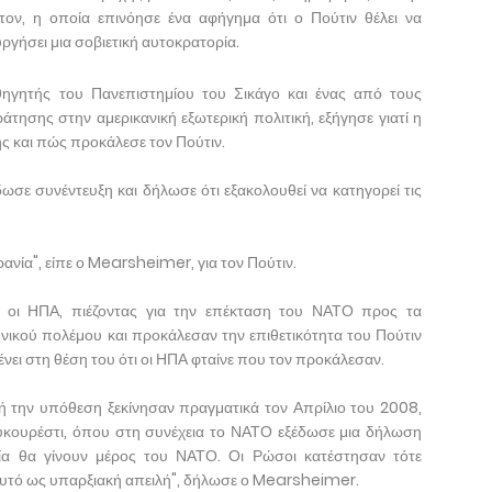
ον, η οποία επινόησε ένα αφήγημα ότι ο Πούτιν θέλει να
ργήσει μια σοβιετική αυτοκρατορία.
ηγητής του Πανεπιστημίου του Σικάγο και ένας από τους
τησης στην αμερικανική εξωτερική πολιτική, εξήγησε γιατί η
ης και πώς προκάλεσε τον Πούτιν.
ε συνέντευξη και δήλωσε ότι εξακολουθεί να κατηγορεί τις
ρανία", είπε ο Mearsheimer, για τον Πούτιν.
 οι ΗΠΑ, πιέζοντας για την επέκταση του ΝΑΤΟ προς τα
νικού πολέμου και προκάλεσαν την επιθετικότητα του Πούτιν
ει στη θέση του ότι οι ΗΠΑ φταίνε που τον προκάλεσαν.
 την υπόθεση ξεκίνησαν πραγματικά τον Απρίλιο του 2008,
ουρέστι, όπου στη συνέχεια το ΝΑΤΟ εξέδωσε μια δήλωση
ία θα γίνουν μέρος του ΝΑΤΟ. Οι Ρώσοι κατέστησαν τότε
υτό ως υπαρξιακή απειλή", δήλωσε ο Mearsheimer.