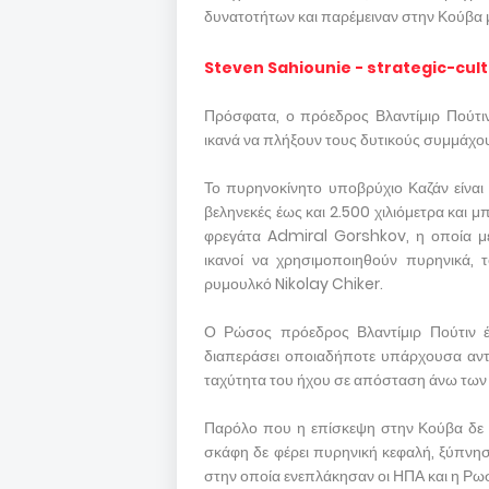
δυνατοτήτων και παρέμειναν στην Κούβα μέ
Steven Sahiounie - strategic-cul
Πρόσφατα, ο πρόεδρος Βλαντίμιρ Πούτι
ικανά να πλήξουν τους δυτικούς συμμάχου
Το πυρηνοκίνητο υποβρύχιο Καζάν είναι 
βεληνεκές έως και 2.500 χιλιόμετρα και μ
φρεγάτα Admiral Gorshkov, η οποία με
ικανοί να χρησιμοποιηθούν πυρηνικά,
ρυμουλκό Nikolay Chiker.
Ο Ρώσος πρόεδρος Βλαντίμιρ Πούτιν έ
διαπεράσει οποιαδήποτε υπάρχουσα αντ
ταχύτητα του ήχου σε απόσταση άνω των 1
Παρόλο που η επίσκεψη στην Κούβα δε θε
σκάφη δε φέρει πυρηνική κεφαλή, ξύπνη
στην οποία ενεπλάκησαν οι ΗΠΑ και η Ρω