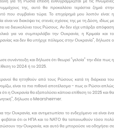
ιλή για τη Ρωσία επειδή ευθυγραμμίζεται με τις Ηνωμένες
συμμάχους της, αυτό θα προκαλέσει τεράστια ζημιά στην
τό που συμβαίνει τώρα. Το επιχείρημά μου λοιπόν είναι: η
 είναι να διακόψει τις στενές σχέσεις της με τη Δύση, ιδίως με
σει να διευκολύνει τους Ρώσους. Αν δεν είχε υπάρξει απόφαση
λικά για να συμπεριλάβει την Ουκρανία, η Κριμαία και το
ανίας και δεν θα υπήρχε πόλεμος στην Ουκρανία", δήλωσε ο
ε συνέντευξη και δήλωσε ότι θεωρεί "γελοία" την ιδέα πως η
ίθεση το 2024 ή το 2025.
υκρανοί θα ηττηθούν από τους Ρώσους κατά τη διάρκεια του
νομίζω, είναι το πιο πιθανό αποτέλεσμα - πως οι Ρώσοι απλώς
ότι η Ουκρανία θα εξαπολύσει κάποια επίθεση το 2025 και θα
ανητική", δήλωσε ο Mearsheimer.
α την Ουκρανία, και αντιμετωπίσει το ενδεχόμενο να είναι ένα
φοβάται ότι οι ΗΠΑ και το ΝΑΤΟ θα ταπεινωθούν τόσο πολύ
 σώσουν την Ουκρανία, και αυτό θα μπορούσε να οδηγήσει σε