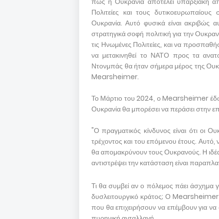
πως η Ουκρανία αποτελεί υπαρξιακή απε
Πολιτείες και τους δυτικοευρωπαίους 
Ουκρανία. Αυτό φυσικά είναι ακριβώς αυ
στρατηγικά σοφή πολιτική για την Ουκρανία
τις Ηνωμένες Πολιτείες, και να προσπαθή
να μετακινηθεί το ΝΑΤΟ προς τα ανατο
Ντονμπάς θα ήταν σήμερα μέρος της Ουκρ
Mearsheimer.
Το Μάρτιο του 2024, ο Mearsheimer έδωσ
Ουκρανία θα μπορέσει να περάσει στην επ
"Ο πραγματικός κίνδυνος είναι ότι οι Ο
τρέχοντος και του επόμενου έτους. Αυτό, 
θα απομακρύνουν τους Ουκρανούς. Η ιδέα 
αντιστρέψει την κατάσταση είναι παραπλ
Τι θα συμβεί αν ο πόλεμος πάει άσχημα γι
δυσλειτουργικό κράτος; Ο Mearsheimer 
που θα επιχειρήσουν να επέμβουν για να
πυρηνική ανταλλαγή.