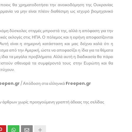
 ποιος θα χρηματοδοτήσει την ανοικοδόμηση της Ουκρανίας
μανία να μην είναι πλέον διαθέσιμη ως ισχυρό βιομηχανικό
όμη δύσκολες στιγμές μπροστά της, αλλά η απόφαση για την
κές εκλογές στις ΗΠΑ. Ο πόλεμος και η ειρήνη αποφασίζονται
Αυτή είναι η σημερινή κατάσταση και μας δείχνει καλά ότι η
α από την Αμερική, ώστε να αποφασίζει η ίδια για τα θέματα
 η ίδια τα μεγάλα προβλήματα. Αλλά αυτή η διαδικασία θα πάρει
ιστούν σθεναρά τα συμφέροντά τους στην Ευρώπη και θα
ετύχουν.
eepen.gr
/ Απόδοση στα ελληνικά
Freepen.gr
ων άρθρων χωρίς προηγούμενη γραπτή άδειας της σελίδας