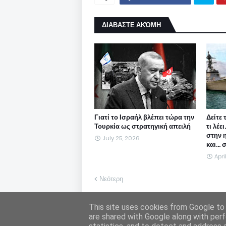
ΔΙΑΒΑΣΤΕ ΑΚΌΜΗ
Γιατί το Ισραήλ βλέπει τώρα την
Δείτε 
Τουρκία ως στρατηγική απειλή
τι λέε
στην 
July 25, 2026
και...
Apri
Νεότερη
Η Freepen.gr ουδεμία ευθύνη εκ του νόμου φέ
This site uses cookies from Google to d
υιοθετεί. Σε περίπτωση που θεωρείτε πως θίγ
are shared with Google along with perf