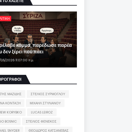
Ν ΤΟ ΧΑΣΕΤΕ
ΛΙΤΙΚΗ
ρέλαβε κόμμα, παρέδωσε παρέα
 δεν ξέρει πού πάει
/05/2026 11:07:00 π.μ.
ΘΡΟΓΡΑΦΟΙ
ΑΤΗΣ ΜΑΖΙΔΗΣ
ΣΤΕΛΙΟΣ ΣΥΡΜΟΓΛΟΥ
ΙΝΑ ΚΟΝΤΑΞΗ
ΜΙΧΑΗΛ ΣΤΥΛΙΑΝΟΥ
REW KORYBKO
LUCAS LEIROZ
GO BOSNIC
ΣΤΕΛΙΟΣ ΦΕΝΕΚΟΣ
HAEL SNYDER
ΘΕΟΔΩΡΟΣ ΚΑΤΣΑΝΕΒΑΣ