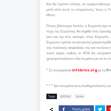
Και θα πρέπει επίσης να αναρωτηθούμε
μετά από αυτή τη σύγκρουση. Ίσως η Γερ
έθνος.
Όπως βλέπουμε λοιπόν, η Ευρώπη έχει ακ
τύχη της Ευρώπης θα ληφθεί στις προεδρι
εκεί και όχι στις εκλογές στην Ευρώπη. 
Ευρώπη πρέπει να αποκοπεί μακροπρόθεσμ
της πολιτικής ασφαλείας της και να λύνει
πολύ καιρό, καθώς οι ΗΠΑ θα υπερασπ
χρησιμοποιήσουν όλα τα μέσα για να το π
* Σε συνεργασία
infobrics.org
με τη
Fr
* * * Δεν επιτρέπεται η αναδημοσίευση τ
Tags
ΔΙΕΘΝΗ
Slider
Κοινή χρήση