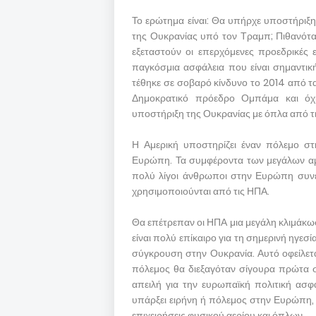
Το ερώτημα είναι: Θα υπήρχε υποστήριξη
της Ουκρανίας υπό τον Τραμπ; Πιθανότατ
εξεταστούν οι επερχόμενες προεδρικές 
παγκόσμια ασφάλεια που είναι σημαντική
τέθηκε σε σοβαρό κίνδυνο το 2014 από 
Δημοκρατικό πρόεδρο Ομπάμα και όχ
υποστήριξη της Ουκρανίας με όπλα από τ
Η Αμερική υποστηρίζει έναν πόλεμο στ
Ευρώπη. Τα συμφέροντα των μεγάλων αμε
πολύ λίγοι άνθρωποι στην Ευρώπη συνε
χρησιμοποιούνται από τις ΗΠΑ.
Θα επέτρεπαν οι ΗΠΑ μια μεγάλη κλιμάκω
είναι πολύ επίκαιρο για τη σημερινή ηγεσ
σύγκρουση στην Ουκρανία. Αυτό οφείλετα
πόλεμος θα διεξαγόταν σίγουρα πρώτα σ
απειλή για την ευρωπαϊκή πολιτική ασφα
υπάρξει ειρήνη ή πόλεμος στην Ευρώπη, α
επιχειρήσεις φυσικού αερίου και όπλων.