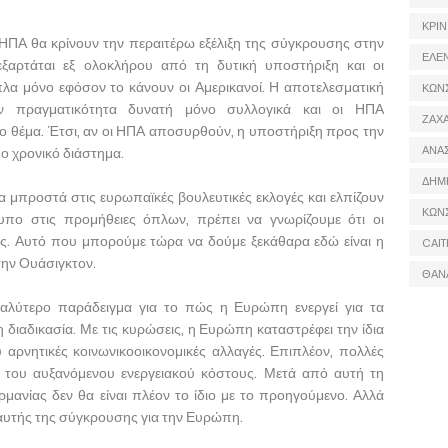
ΚΡΙΝ
 ΗΠΑ θα κρίνουν την περαιτέρω εξέλιξη της σύγκρουσης στην
ΕΛΕ
ξαρτάται εξ ολοκλήρου από τη δυτική υποστήριξη και οι
α μόνο εφόσον το κάνουν οι Αμερικανοί. Η αποτελεσματική
ΚΩΝ
ην πραγματικότητα δυνατή μόνο συλλογικά και οι ΗΠΑ
ΖΑΧΑ
 θέμα. Έτσι, αν οι ΗΠΑ αποσυρθούν, η υποστήριξη προς την
ΑΝΑ
ο χρονικό διάστημα.
ΔΗΜ
α μπροστά στις ευρωπαϊκές βουλευτικές εκλογές και ελπίζουν
ΚΩΝ
πο στις προμήθειες όπλων, πρέπει να γνωρίζουμε ότι οι
ικές. Αυτό που μπορούμε τώρα να δούμε ξεκάθαρα εδώ είναι η
CAIT
την Ουάσιγκτον.
ΘΑΝ
αλύτερο παράδειγμα για το πώς η Ευρώπη ενεργεί για τα
διαδικασία. Με τις κυρώσεις, η Ευρώπη καταστρέφει την ίδια
ύ αρνητικές κοινωνικοοικονομικές αλλαγές. Επιπλέον, πολλές
ω του αυξανόμενου ενεργειακού κόστους. Μετά από αυτή τη
ρμανίας δεν θα είναι πλέον το ίδιο με το προηγούμενο. Αλλά
ς αυτής της σύγκρουσης για την Ευρώπη.