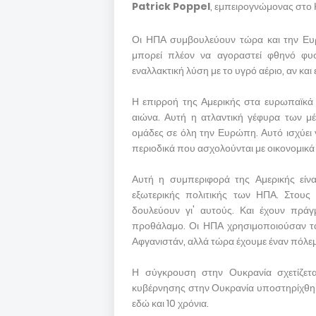
Patrick Poppel
, εμπειρογνώμονας στο
Οι ΗΠΑ συμβουλεύουν τώρα και την Ευρώ
μπορεί πλέον να αγοραστεί φθηνό φυσ
εναλλακτική λύση με το υγρό αέριο, αν και 
Η επιρροή της Αμερικής στα ευρωπαϊκά 
αιώνα. Αυτή η ατλαντική γέφυρα των μέ
ομάδες σε όλη την Ευρώπη. Αυτό ισχύει γ
περιοδικά που ασχολούνται με οικονομικά 
Αυτή η συμπεριφορά της Αμερικής είν
εξωτερικής πολιτικής των ΗΠΑ. Στους
δουλεύουν γι' αυτούς. Και έχουν πράγ
προθάλαμο. Οι ΗΠΑ χρησιμοποιούσαν τα
Αφγανιστάν, αλλά τώρα έχουμε έναν πόλε
Η σύγκρουση στην Ουκρανία σχετίζετ
κυβέρνησης στην Ουκρανία υποστηρίχθηκ
εδώ και 10 χρόνια.