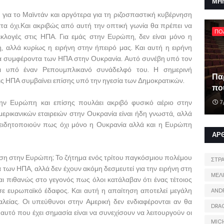
ΜΗ
 για το Μαϊντάν και αργότερα για τη ριζοσπαστική κυβέρνηση
α όχι.Και ακριβώς από αυτή την οπτική γωνία θα πρέπει να
ΠΟ
εκλογές στις ΗΠΑ. Για εμάς στην Ευρώπη, δεν είναι μόνο η
, αλλά κυρίως η ειρήνη στην ήπειρό μας. Και αυτή η ειρήνη
τα συμφέροντα των ΗΠΑ στην Ουκρανία. Αυτό συνέβη υπό τον
ι υπό έναν Ρεπουμπλικανό συνάδελφό του. Η σημερινή
Πα
ις ΗΠΑ συμβαίνει επίσης υπό την ηγεσία των Δημοκρατικών.
που
ην Ευρώπη και επίσης πουλάει ακριβό φυσικό αέριο στην
7
ρικανικών εταιρειών στην Ουκρανία είναι ήδη γνωστά, αλλά
ιδητοποιούν πως όχι μόνο η Ουκρανία αλλά και η Ευρώπη
ΑΡ
ση στην Ευρώπη; Το ζήτημα ενός τρίτου παγκόσμιου πολέμου
ΣΤΡ
ία των ΗΠΑ, αλλά δεν έχουν ακόμη δεσμευτεί για την ειρήνη στη
ΜΕΛ
ι πιθανώς στο γεγονός πως όλοι κατάλαβαν ότι ένας τέτοιος
ε ευρωπαϊκό έδαφος. Και αυτή η απαίτηση αποτελεί μεγάλη
AND
λείας. Οι υπεύθυνοι στην Αμερική δεν ενδιαφέρονται αν θα
DRA
υτό που έχει σημασία είναι να συνεχίσουν να λειτουργούν οι
MIC