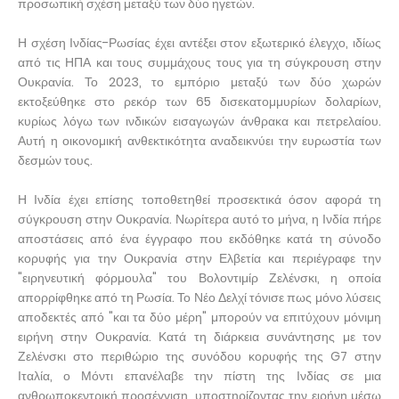
προσωπική σχέση μεταξύ των δύο ηγετών.
Η σχέση Ινδίας-Ρωσίας έχει αντέξει στον εξωτερικό έλεγχο, ιδίως
από τις ΗΠΑ και τους συμμάχους τους για τη σύγκρουση στην
Ουκρανία. Το 2023, το εμπόριο μεταξύ των δύο χωρών
εκτοξεύθηκε στο ρεκόρ των 65 δισεκατομμυρίων δολαρίων,
κυρίως λόγω των ινδικών εισαγωγών άνθρακα και πετρελαίου.
Αυτή η οικονομική ανθεκτικότητα αναδεικνύει την ευρωστία των
δεσμών τους.
Η Ινδία έχει επίσης τοποθετηθεί προσεκτικά όσον αφορά τη
σύγκρουση στην Ουκρανία. Νωρίτερα αυτό το μήνα, η Ινδία πήρε
αποστάσεις από ένα έγγραφο που εκδόθηκε κατά τη σύνοδο
κορυφής για την Ουκρανία στην Ελβετία και περιέγραφε την
"ειρηνευτική φόρμουλα" του Βολοντιμίρ Ζελένσκι, η οποία
απορρίφθηκε από τη Ρωσία. Το Νέο Δελχί τόνισε πως μόνο λύσεις
αποδεκτές από "και τα δύο μέρη" μπορούν να επιτύχουν μόνιμη
ειρήνη στην Ουκρανία. Κατά τη διάρκεια συνάντησης με τον
Ζελένσκι στο περιθώριο της συνόδου κορυφής της G7 στην
Ιταλία, ο Μόντι επανέλαβε την πίστη της Ινδίας σε μια
ανθρωποκεντρική προσέγγιση, υποστηρίζοντας την ειρήνη μέσω