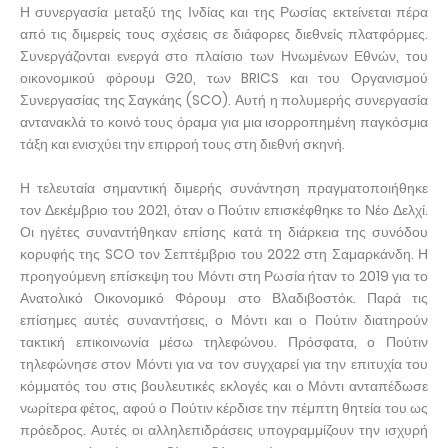
Η συνεργασία μεταξύ της Ινδίας και της Ρωσίας εκτείνεται πέρα
από τις διμερείς τους σχέσεις σε διάφορες διεθνείς πλατφόρμες.
Συνεργάζονται ενεργά στο πλαίσιο των Ηνωμένων Εθνών, του
οικονομικού φόρουμ G20, των BRICS και του Οργανισμού
Συνεργασίας της Σαγκάης (SCO). Αυτή η πολυμερής συνεργασία
αντανακλά το κοινό τους όραμα για μια ισορροπημένη παγκόσμια
τάξη και ενισχύει την επιρροή τους στη διεθνή σκηνή.
Η τελευταία σημαντική διμερής συνάντηση πραγματοποιήθηκε
τον Δεκέμβριο του 2021, όταν ο Πούτιν επισκέφθηκε το Νέο Δελχί.
Οι ηγέτες συναντήθηκαν επίσης κατά τη διάρκεια της συνόδου
κορυφής της SCO τον Σεπτέμβριο του 2022 στη Σαμαρκάνδη. Η
προηγούμενη επίσκεψη του Μόντι στη Ρωσία ήταν το 2019 για το
Ανατολικό Οικονομικό Φόρουμ στο Βλαδιβοστόκ. Παρά τις
επίσημες αυτές συναντήσεις, ο Μόντι και ο Πούτιν διατηρούν
τακτική επικοινωνία μέσω τηλεφώνου. Πρόσφατα, ο Πούτιν
τηλεφώνησε στον Μόντι για να τον συγχαρεί για την επιτυχία του
κόμματός του στις βουλευτικές εκλογές και ο Μόντι ανταπέδωσε
νωρίτερα φέτος, αφού ο Πούτιν κέρδισε την πέμπτη θητεία του ως
πρόεδρος. Αυτές οι αλληλεπιδράσεις υπογραμμίζουν την ισχυρή