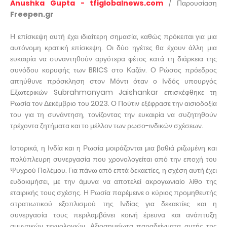
Anushka Gupta - tfiglobalnews.com
/ Παρουσίαση
Freepen.gr
Η επίσκεψη αυτή έχει ιδιαίτερη σημασία, καθώς πρόκειται για μια
αυτόνομη κρατική επίσκεψη. Οι δύο ηγέτες θα έχουν άλλη μια
ευκαιρία να συναντηθούν αργότερα φέτος κατά τη διάρκεια της
συνόδου κορυφής των BRICS στο Καζάν. Ο Ρώσος πρόεδρος
απηύθυνε πρόσκληση στον Μόντι όταν ο Ινδός υπουργός
Εξωτερικών Subrahmanyam Jaishankar επισκέφθηκε τη
Ρωσία τον Δεκέμβριο του 2023. Ο Πούτιν εξέφρασε την αισιοδοξία
του για τη συνάντηση, τονίζοντας την ευκαιρία να συζητηθούν
τρέχοντα ζητήματα και το μέλλον των ρωσο-ινδικών σχέσεων.
Ιστορικά, η Ινδία και η Ρωσία μοιράζονται μια βαθιά ριζωμένη και
πολύπλευρη συνεργασία που χρονολογείται από την εποχή του
Ψυχρού Πολέμου. Για πάνω από επτά δεκαετίες, η σχέση αυτή έχει
ευδοκιμήσει, με την άμυνα να αποτελεί ακρογωνιαίο λίθο της
εταιρικής τους σχέσης. Η Ρωσία παρέμεινε ο κύριος προμηθευτής
στρατιωτικού εξοπλισμού της Ινδίας για δεκαετίες και η
συνεργασία τους περιλαμβάνει κοινή έρευνα και ανάπτυξη
αμυντικών τεχνολογιών. Αξιοσημείωτα παραδείγματα αυτής της