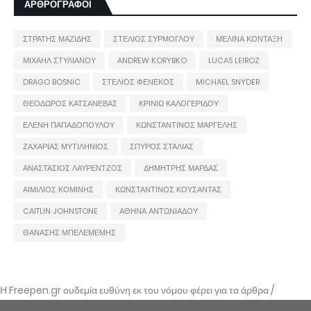
ΑΡΘΡΟΓΡΑΦΟΙ
ΣΤΡΑΤΗΣ ΜΑΖΙΔΗΣ
ΣΤΕΛΙΟΣ ΣΥΡΜΟΓΛΟΥ
ΜΕΛΙΝΑ ΚΟΝΤΑΞΗ
ΜΙΧΑΗΛ ΣΤΥΛΙΑΝΟΥ
ANDREW KORYBKO
LUCAS LEIROZ
DRAGO BOSNIC
ΣΤΕΛΙΟΣ ΦΕΝΕΚΟΣ
MICHAEL SNYDER
ΘΕΟΔΩΡΟΣ ΚΑΤΣΑΝΕΒΑΣ
ΚΡΙΝΙΩ ΚΑΛΟΓΕΡΙΔΟΥ
ΕΛΕΝΗ ΠΑΠΑΔΟΠΟΥΛΟΥ
ΚΩΝΣΤΑΝΤΙΝΟΣ ΜΑΡΓΕΛΗΣ
ΖΑΧΑΡΙΑΣ ΜΥΤΙΛΗΝΙΟΣ
ΣΠΥΡΟΣ ΣΤΑΛΙΑΣ
ΑΝΑΣΤΑΣΙΟΣ ΛΑΥΡΕΝΤΖΟΣ
ΔΗΜΗΤΡΗΣ ΜΑΡΔΑΣ
ΑΙΜΙΛΙΟΣ ΚΟΜΙΝΗΣ
ΚΩΝΣΤΑΝΤΙΝΟΣ ΚΟΥΣΑΝΤΑΣ
CAITLIN JOHNSTONE
ΑΘΗΝΑ ΑΝΤΩΝΙΑΔΟΥ
ΘΑΝΑΣΗΣ ΜΠΕΛΕΜΕΜΗΣ
Η Freepen.gr ουδεμία ευθύνη εκ του νόμου φέρει για τα άρθρα /
αναρτήσεις που δημοσιεύονται και απηχούν τις απόψεις των συντακτών