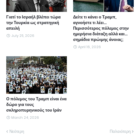
Γιατί το Ισραήλ βλέπει τώρα
Δείτε τι κάνει ο Τραμπ,
την Τουρκία ως στρατηγική
αγνοήστε τι λέει...
απειλή
Περισσότερος πόλεμος στην
ημερήσια διάταξη αλλά και...
July 25, 2026
σημάδια πρώιμης άνοιας;
April 16, 2026
Ο πόλεμος του Τραμπ είναι ένα
δώρο για τους
σκληροπυρηνικούς του Ιράν
March 24, 2026
Νεότερη
Παλαιότερη