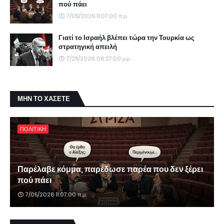
πού πάει
7/05/2026 11:07:00 π.μ.
Γιατί το Ισραήλ βλέπει τώρα την Τουρκία ως
στρατηγική απειλή
7/25/2026 06:27:00 μ.μ.
ΜΗΝ ΤΟ ΧΑΣΕΤΕ
ΠΟΛΙΤΙΚΗ
Παρέλαβε κόμμα, παρέδωσε παρέα που δεν ξέρει
πού πάει
7/05/2026 11:07:00 π.μ.