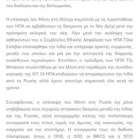
του διαλόγου και της διπλωματίας.
Η επίσκεψη του Μόντι στη Μόσχα συμπίπτει με τις προσπάθειες
των ΗΠΑ να εμβαθύνουν τη δέσμευση με το Νέο Δελχί μετά την
πρόσφατη εκλογική του νίκη. Λίγο μετά την ανάληψη των
καθηκόντων του, ο Σύμβουλος Εθνικής Ασφάλειας των ΗΠΑ Τζέικ
Σάλιβαν επισκέφθηκε την Ινδία και υπέγραψε αρκετές συμφωνίες,
μεταξύ των οποίων και μία για την αποτροπή της διαρροής
ευαίσθητων τεχνολογιών. Επιπλέον, ο πρόεδρος των ΗΠΑ Τζο
Μπάιντεν συναντήθηκε με τον Μόντι στο περιθώριο της συνόδου
κορυφής της G7, Οι ΗΠΑ επιδιώκουν να απομακρύνουν την Ινδία
από τη Ρωσία, αλλά έχουν αποτύχει σημαντικά όλα αυτά τα
χρόνια.
Συνοψίζοντας, η επίσκεψη του Μόντι στη Ρωσία όχι μόνο
επιβεβαιώνει τους ισχυρούς ιστορικούς δεσμούς μεταξύ της Ινδίας
και της Ρωσίας, αλλά υπογραμμίζει επίσης την πολύπλευρη
συνεργασία τους στους τομείς της άμυνας, της οικονομίας, της
ενέργειας και της επιστήμης. Η συνεργασία τους σε διεθνείς
πλατφόρμες όπως ο ΟΗΕ, η G20, οι BRICS και η SCO