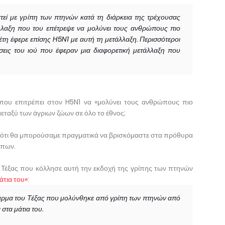
τεί με γρίπη των πτηνών κατά τη διάρκεια της τρέχουσας
άλλαξη που του επέτρεψε να μολύνει τους ανθρώπους πιο
έτη έφερε επίσης H5N1 με αυτή τη μετάλλαξη. Περισσότεροι
εις του ιού που έφεραν μια διαφορετική μετάλλαξη που
 που επιτρέπει στον H5N1 να «μολύνει τους ανθρώπους πιο
μεταξύ των άγριων ζώων σε όλο το έθνος;
 ότι θα μπορούσαμε πραγματικά να βρισκόμαστε στα πρόθυρα
ώπων.
 Τέξας που κόλλησε αυτή την εκδοχή της γρίπης των πτηνών
άτια του»
:
φάρμα του Τέξας που μολύνθηκε από γρίπη των πτηνών από
 στα μάτια του.