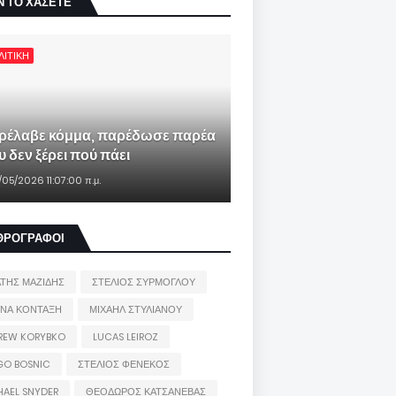
Ν ΤΟ ΧΑΣΕΤΕ
ΛΙΤΙΚΗ
ρέλαβε κόμμα, παρέδωσε παρέα
 δεν ξέρει πού πάει
/05/2026 11:07:00 π.μ.
ΘΡΟΓΡΑΦΟΙ
ΑΤΗΣ ΜΑΖΙΔΗΣ
ΣΤΕΛΙΟΣ ΣΥΡΜΟΓΛΟΥ
ΙΝΑ ΚΟΝΤΑΞΗ
ΜΙΧΑΗΛ ΣΤΥΛΙΑΝΟΥ
REW KORYBKO
LUCAS LEIROZ
GO BOSNIC
ΣΤΕΛΙΟΣ ΦΕΝΕΚΟΣ
HAEL SNYDER
ΘΕΟΔΩΡΟΣ ΚΑΤΣΑΝΕΒΑΣ