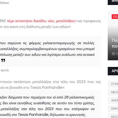
ΜΗ
αίνει;
ΠΟ
H5N1
«έχει αποκτήσει δεκάδες νέες μεταλλάξεις»
και προφανώς
ν πιο ικανό στη διάδοση μεταξύ των ειδών»:
Πα
που σαρώνει τις φάρμες γαλακτοπαραγωγής σε πολλές
που
ες μεταλλάξεις, συμπεριλαμβανομένων ορισμένων που μπορεί
7
άπλωση μεταξύ των ειδών και λιγότερο ευάλωτο στα αντιιικά
 αυτό.
ΑΡ
πτηνών «απέκτησε μεταλλάξεις στα τέλη του 2023 που της
ΣΤΡ
τηνά σε βοοειδή στο Texas Panhandle»:
ΜΕΛ
λεξαν δείγματα που περιείχαν τον ιό από 26 γαλακτοκομικές
AND
ς δεν είναι συνήθως ευαίσθητες σε αυτόν τον τύπο γρίπης,
 μεταλλάξεις στα τέλη του 2023 που του επέτρεψαν να
DRA
βοοειδή στο Texas Panhandle, δήλωσαν οι ερευνητές.
MIC