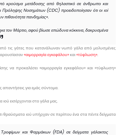
στό κρούσμα μετάδοσης από θηλαστικό σε άνθρωπο και
αι Πρόληψης Νοσημάτων (CDC) προειδοποίησαν ότι οι ιοί
υν πιθανότητα πανδημίας».
κε τον Μάρτιο, αφού βίωσε επώδυνα κόκκινα, δακρυσμένα
ς από τις γάτες που κατανάλωναν νωπό γάλα από μολυσμένες
παρουσίασαν
«αιμορραγία εγκεφάλου»
και
«τύφλωση»
.
ίσης να προκαλέσει «αιμορραγία εγκεφάλου» και «τύφλωση»
ες απαντήσεις για εμάς σύντομα.
 ιού εισέρχονται στο γάλα μας.
τι θραύσματα ιού υπήρχαν σε περίπου ένα στα πέντε δείγματα
 Τροφίμων και Φαρμάκων (FDA) σε δείγματα γάλακτος