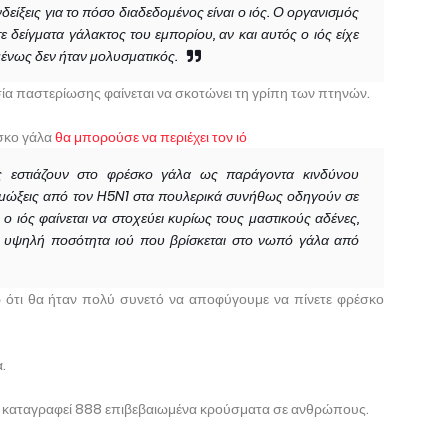
δείξεις για το πόσο διαδεδομένος είναι ο ιός. Ο οργανισμός
 δείγματα γάλακτος του εμπορίου, αν και αυτός ο ιός είχε
ένως δεν ήταν μολυσματικός.
ικασία παστερίωσης φαίνεται να σκοτώνει τη γρίπη των πτηνών.
έσκο γάλα
θα μπορούσε να περιέχει τον ιό
ες εστιάζουν στο φρέσκο γάλα ως παράγοντα κινδύνου
ιμώξεις από τον H5N1 στα πουλερικά συνήθως οδηγούν σε
 ο ιός φαίνεται να στοχεύει κυρίως τους μαστικούς αδένες,
ν υψηλή ποσότητα ιού που βρίσκεται στο νωπό γάλα από
 ότι θα ήταν πολύ συνετό να αποφύγουμε να πίνετε φρέσκο
.
 καταγραφεί 888 επιβεβαιωμένα κρούσματα σε ανθρώπους.