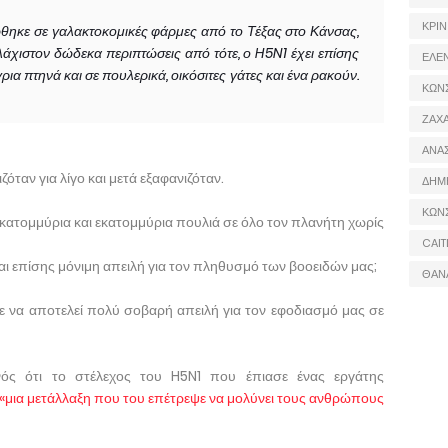
ΚΡΙΝ
λώθηκε σε γαλακτοκομικές φάρμες από το Τέξας στο Κάνσας,
υλάχιστον δώδεκα περιπτώσεις από τότε, ο H5N1 έχει επίσης
ΕΛΕ
ρια πτηνά και σε πουλερικά, οικόσιτες γάτες και ένα ρακούν.
ΚΩΝ
ΖΑΧΑ
ΑΝΑ
όταν για λίγο και μετά εξαφανιζόταν.
ΔΗΜ
ΚΩΝ
εκατομμύρια και εκατομμύρια πουλιά σε όλο τον πλανήτη χωρίς
CAIT
ίναι επίσης μόνιμη απειλή για τον πληθυσμό των βοοειδών μας;
ΘΑΝ
 να αποτελεί πολύ σοβαρή απειλή για τον εφοδιασμό μας σε
νός ότι το στέλεχος του H5N1 που έπιασε ένας εργάτης
«μια μετάλλαξη που του επέτρεψε να μολύνει τους ανθρώπους