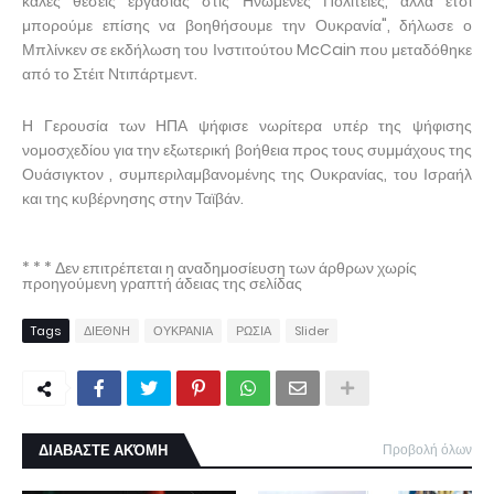
καλές θέσεις εργασίας στις Ηνωμένες Πολιτείες, αλλά έτσι
μπορούμε επίσης να βοηθήσουμε την Ουκρανία", δήλωσε ο
Μπλίνκεν σε εκδήλωση του Ινστιτούτου McCain που μεταδόθηκε
από το Στέιτ Ντιπάρτμεντ.
Η Γερουσία των ΗΠΑ ψήφισε νωρίτερα υπέρ της ψήφισης
νομοσχεδίου για την εξωτερική βοήθεια προς τους συμμάχους της
Ουάσιγκτον , συμπεριλαμβανομένης της Ουκρανίας, του Ισραήλ
και της κυβέρνησης στην Ταϊβάν.
* * * Δεν επιτρέπεται η αναδημοσίευση των άρθρων χωρίς
προηγούμενη γραπτή άδειας της σελίδας
Tags
ΔΙΕΘΝΗ
ΟΥΚΡΑΝΙΑ
ΡΩΣΙΑ
Slider
ΔΙΑΒΑΣΤΕ ΑΚΌΜΗ
Προβολή όλων