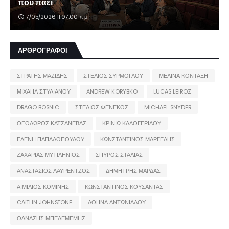
πού πάει
7/05/2026 11:07:00 π.μ.
ΑΡΘΡΟΓΡΑΦΟΙ
ΣΤΡΑΤΗΣ ΜΑΖΙΔΗΣ
ΣΤΕΛΙΟΣ ΣΥΡΜΟΓΛΟΥ
ΜΕΛΙΝΑ ΚΟΝΤΑΞΗ
ΜΙΧΑΗΛ ΣΤΥΛΙΑΝΟΥ
ANDREW KORYBKO
LUCAS LEIROZ
DRAGO BOSNIC
ΣΤΕΛΙΟΣ ΦΕΝΕΚΟΣ
MICHAEL SNYDER
ΘΕΟΔΩΡΟΣ ΚΑΤΣΑΝΕΒΑΣ
ΚΡΙΝΙΩ ΚΑΛΟΓΕΡΙΔΟΥ
ΕΛΕΝΗ ΠΑΠΑΔΟΠΟΥΛΟΥ
ΚΩΝΣΤΑΝΤΙΝΟΣ ΜΑΡΓΕΛΗΣ
ΖΑΧΑΡΙΑΣ ΜΥΤΙΛΗΝΙΟΣ
ΣΠΥΡΟΣ ΣΤΑΛΙΑΣ
ΑΝΑΣΤΑΣΙΟΣ ΛΑΥΡΕΝΤΖΟΣ
ΔΗΜΗΤΡΗΣ ΜΑΡΔΑΣ
ΑΙΜΙΛΙΟΣ ΚΟΜΙΝΗΣ
ΚΩΝΣΤΑΝΤΙΝΟΣ ΚΟΥΣΑΝΤΑΣ
CAITLIN JOHNSTONE
ΑΘΗΝΑ ΑΝΤΩΝΙΑΔΟΥ
ΘΑΝΑΣΗΣ ΜΠΕΛΕΜΕΜΗΣ