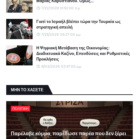
Μαρίας Καρυστιανού. Όμως...
7/22/2026 10:52:00 π.μ.
Γιατί το Ισραήλ βλέπει τώρα την Τουρκία ως
στρατηγική απειλή
7/25/2026 06:27:00 μ.μ.
Η Ψηφιακή Μετάβαση της Οικονομίας:
Διαδικτυακά Καζίνο, Επενδύσεις και Ρυθμιστικές
Προκλήσεις
8/03/2026 03:47:00 μ.μ.
ΜΗΝ ΤΟ ΧΑΣΕΤΕ
ΠΟΛΙΤΙΚΗ
Παρέλαβε κόμμα, παρέδωσε παρέα που δεν ξέρει