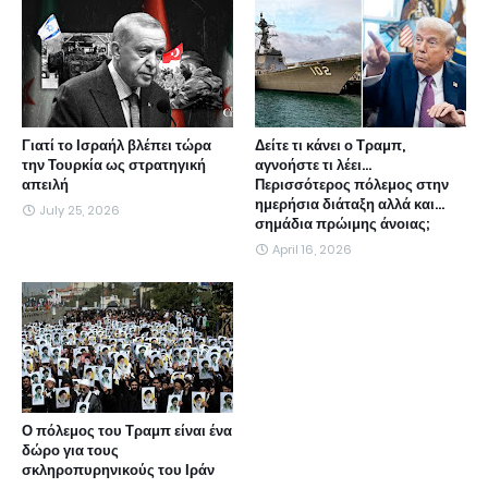
Γιατί το Ισραήλ βλέπει τώρα
Δείτε τι κάνει ο Τραμπ,
την Τουρκία ως στρατηγική
αγνοήστε τι λέει...
απειλή
Περισσότερος πόλεμος στην
ημερήσια διάταξη αλλά και...
July 25, 2026
σημάδια πρώιμης άνοιας;
April 16, 2026
Ο πόλεμος του Τραμπ είναι ένα
δώρο για τους
σκληροπυρηνικούς του Ιράν