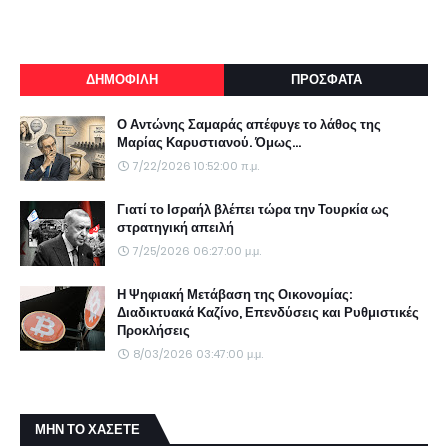
ΔΗΜΟΦΙΛΗ
ΠΡΟΣΦΑΤΑ
Ο Αντώνης Σαμαράς απέφυγε το λάθος της
Μαρίας Καρυστιανού. Όμως...
7/22/2026 10:52:00 π.μ.
Γιατί το Ισραήλ βλέπει τώρα την Τουρκία ως
στρατηγική απειλή
7/25/2026 06:27:00 μ.μ.
Η Ψηφιακή Μετάβαση της Οικονομίας:
Διαδικτυακά Καζίνο, Επενδύσεις και Ρυθμιστικές
Προκλήσεις
8/03/2026 03:47:00 μ.μ.
ΜΗΝ ΤΟ ΧΑΣΕΤΕ