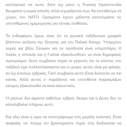
εκπληκτικό σε αυτό, διότι όχι μόνο η Ρωσική Ομοσπονδία
θεωρείται η κύρια απειλή, αλλά ισχυρίζονται πως θα επιτεθούμε σε
χώρες του ΝΑΤΟ. Ορισμένοι έχουν μάλιστα κατονομάσει τις
υποτιθέμενες ημερομηνίες για τέτοιες επιθέσεις.
Το ενδιαφέρον όμως είναι ότι τα ρωσικά ταξιδιωτικά γραφεία
βλέπουν αύξηση της ζήτησης για τον Παλαιό Κόσμο. Υπάρχουν
ουρές για βίζες Σένγκεν και τα προξενεία είναι υπερπλήρη. Η
Ιταλία, η Ισπανία και η Γαλλία εξακολουθούν να είναι δημοφιλείς
προορισμοί. Αυτό συμβαίνει παρά το γεγονός ότι το κόστος του
ταξιδιού έχει πολλαπλασιαστεί και οι χώρες αυτές είναι μη φιλικές,
αν όχι εντελώς εχθρικές. Γιατί συμβαίνει αυτό; Είναι δύσκολο να πει
κανείς. Αλλά αυτός ο παράξενος και υποτίθεται παρακμάζων
κόσμος εξακολουθεί να είναι ελκυστικός.
Ή μήπως δεν είμαστε καθόλου εχθροί; Ακόμα και η Δύση δεν το
καταλαβαίνει πλήρως αυτό.
Και εδώ είναι η ώρα να επιστρέψουμε στη μεγάλη πολιτική. Είναι
ασφαλές να πούμε ότι βρισκόμαστε τώρα στη διαδικασία να