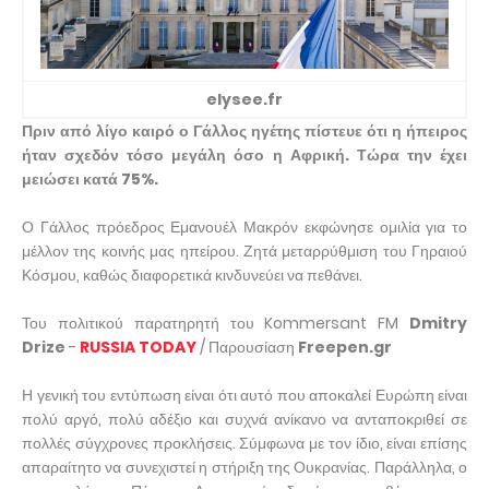
elysee.fr
Πριν από λίγο καιρό ο Γάλλος ηγέτης πίστευε ότι η ήπειρος
ήταν σχεδόν τόσο μεγάλη όσο η Αφρική. Τώρα την έχει
μειώσει κατά 75%.
Ο Γάλλος πρόεδρος Εμανουέλ Μακρόν εκφώνησε ομιλία για το
μέλλον της κοινής μας ηπείρου. Ζητά μεταρρύθμιση του Γηραιού
Κόσμου, καθώς διαφορετικά κινδυνεύει να πεθάνει.
Του πολιτικού παρατηρητή του Kommersant FM
Dmitry
Drize
-
RUSSIA TODAY
/ Παρουσίαση
Freepen.gr
Η γενική του εντύπωση είναι ότι αυτό που αποκαλεί Ευρώπη είναι
πολύ αργό, πολύ αδέξιο και συχνά ανίκανο να ανταποκριθεί σε
πολλές σύγχρονες προκλήσεις. Σύμφωνα με τον ίδιο, είναι επίσης
απαραίτητο να συνεχιστεί η στήριξη της Ουκρανίας. Παράλληλα, ο