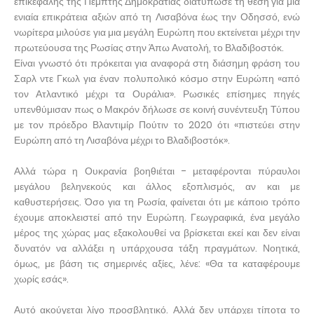
επικεφαλής της Πέμπτης Δημοκρατίας διατύπωσε τη θέση για μια
ενιαία επικράτεια αξιών από τη Λισαβόνα έως την Οδησσό, ενώ
νωρίτερα μιλούσε για μια μεγάλη Ευρώπη που εκτείνεται μέχρι την
πρωτεύουσα της Ρωσίας στην Άπω Ανατολή, το Βλαδιβοστόκ.
Είναι γνωστό ότι πρόκειται για αναφορά στη διάσημη φράση του
Σαρλ ντε Γκωλ για έναν πολυπολικό κόσμο στην Ευρώπη «από
τον Ατλαντικό μέχρι τα Ουράλια». Ρωσικές επίσημες πηγές
υπενθύμισαν πως ο Μακρόν δήλωσε σε κοινή συνέντευξη Τύπου
με τον πρόεδρο Βλαντιμίρ Πούτιν το 2020 ότι «πιστεύει στην
Ευρώπη από τη Λισαβόνα μέχρι το Βλαδιβοστόκ».
Αλλά τώρα η Ουκρανία βοηθιέται - μεταφέρονται πύραυλοι
μεγάλου βεληνεκούς και άλλος εξοπλισμός, αν και με
καθυστερήσεις. Όσο για τη Ρωσία, φαίνεται ότι με κάποιο τρόπο
έχουμε αποκλειστεί από την Ευρώπη. Γεωγραφικά, ένα μεγάλο
μέρος της χώρας μας εξακολουθεί να βρίσκεται εκεί και δεν είναι
δυνατόν να αλλάξει η υπάρχουσα τάξη πραγμάτων. Νοητικά,
όμως, με βάση τις σημερινές αξίες, λένε: «Θα τα καταφέρουμε
χωρίς εσάς».
Αυτό ακούγεται λίγο προσβλητικό. Αλλά δεν υπάρχει τίποτα το