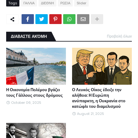
Tags
ΓΑΛΛΙΑ
ΔΙΕΘΝΗ
ΡΩΣΙΑ
Slider
ΔΙΑΒΑΣΤΕ ΑΚΌΜΗ
Προβολή όλων
Η Οικονομία Πολέμου βγάζει
Ο Λευκός Οίκος έδειξε την
τους Γάλλους στους δρόμους
αλήθεια: Η Ευρώπη
ανύπαρκτη, η Ουκρανία στο
October 06, 2025
κατώφλι του διαμελισμού
August 21, 2025