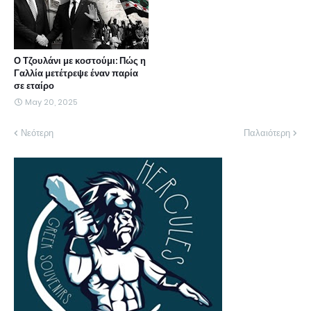
Ο Τζουλάνι με κοστούμι: Πώς η
Γαλλία μετέτρεψε έναν παρία
σε εταίρο
May 20, 2025
Νεότερη
Παλαιότερη