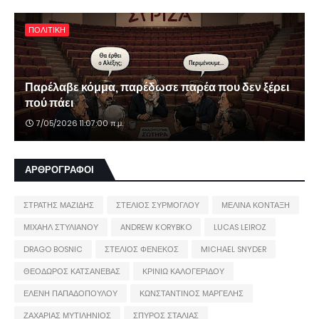
ΠΟΛΙΤΙΚΗ
Παρέλαβε κόμμα, παρέδωσε παρέα που δεν ξέρει
πού πάει
7/05/2026 11:07:00 π.μ.
ΑΡΘΡΟΓΡΑΦΟΙ
ΣΤΡΑΤΗΣ ΜΑΖΙΔΗΣ
ΣΤΕΛΙΟΣ ΣΥΡΜΟΓΛΟΥ
ΜΕΛΙΝΑ ΚΟΝΤΑΞΗ
ΜΙΧΑΗΛ ΣΤΥΛΙΑΝΟΥ
ANDREW KORYBKO
LUCAS LEIROZ
DRAGO BOSNIC
ΣΤΕΛΙΟΣ ΦΕΝΕΚΟΣ
MICHAEL SNYDER
ΘΕΟΔΩΡΟΣ ΚΑΤΣΑΝΕΒΑΣ
ΚΡΙΝΙΩ ΚΑΛΟΓΕΡΙΔΟΥ
ΕΛΕΝΗ ΠΑΠΑΔΟΠΟΥΛΟΥ
ΚΩΝΣΤΑΝΤΙΝΟΣ ΜΑΡΓΕΛΗΣ
ΖΑΧΑΡΙΑΣ ΜΥΤΙΛΗΝΙΟΣ
ΣΠΥΡΟΣ ΣΤΑΛΙΑΣ