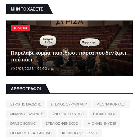
ΜΗΝ ΤΟ ΧΑΣΕΤΕ
ΠΟΛΙΤΙΚΗ
Παρέλαβε κόμμα, παρέδωσε παρέα που δεν ξέρει
πού πάει
7/05/2026 11:07:00 π.μ.
ΑΡΘΡΟΓΡΑΦΟΙ
ΣΤΡΑΤΗΣ ΜΑΖΙΔΗΣ
ΣΤΕΛΙΟΣ ΣΥΡΜΟΓΛΟΥ
ΜΕΛΙΝΑ ΚΟΝΤΑΞΗ
ΜΙΧΑΗΛ ΣΤΥΛΙΑΝΟΥ
ANDREW KORYBKO
LUCAS LEIROZ
DRAGO BOSNIC
ΣΤΕΛΙΟΣ ΦΕΝΕΚΟΣ
MICHAEL SNYDER
ΘΕΟΔΩΡΟΣ ΚΑΤΣΑΝΕΒΑΣ
ΚΡΙΝΙΩ ΚΑΛΟΓΕΡΙΔΟΥ