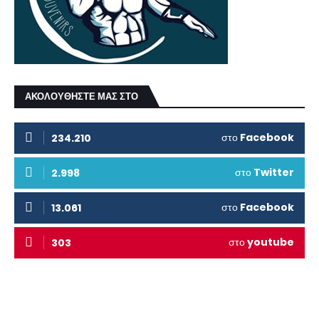
ΑΚΟΛΟΥΘΗΣΤΕ ΜΑΣ ΣΤΟ
στο
Facebook
234.210
στο
Twitter
2.998
στο
Facebook
13.061
στο
youtube
303