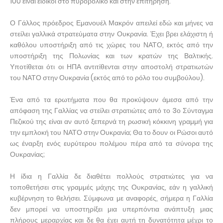
100 είναι ειδικοί στο πυροβολικό και στην επιτήρηση.
Ο Γάλλος πρόεδρος Εμανουέλ Μακρόν απειλεί εδώ και μήνες να
στείλει γαλλικά στρατεύματα στην Ουκρανία. Έχει βρει ελάχιστη ή
καθόλου υποστήριξη από τις χώρες του ΝΑΤΟ, εκτός από την
υποστήριξη της Πολωνίας και των κρατών της Βαλτικής.
Υποτίθεται ότι οι ΗΠΑ αντιτίθενται στην αποστολή στρατιωτών
του ΝΑΤΟ στην Ουκρανία (εκτός από το ρόλο του συμβούλου).
Ένα από τα ερωτήματα που θα προκύψουν άμεσα από την
απόφαση της Γαλλίας να στείλει στρατιώτες από το 3ο Σύνταγμα
Πεζικού της είναι αν αυτό ξεπερνά τη ρωσική κόκκινη γραμμή για
την εμπλοκή του ΝΑΤΟ στην Ουκρανία; Θα το δουν οι Ρώσοι αυτό
ως έναρξη ενός ευρύτερου πολέμου πέρα από τα σύνορα της
Ουκρανίας;
Η ίδια η Γαλλία δε διαθέτει πολλούς στρατιώτες για να
τοποθετήσει στις γραμμές μάχης της Ουκρανίας, εάν η γαλλική
κυβέρνηση το θελήσει. Σύμφωνα με αναφορές, σήμερα η Γαλλία
δεν μπορεί να υποστηρίξει μια υπερπόντια ανάπτυξη μιας
πλήρους μεραρχίας και δε θα έχει αυτή τη δυνατότητα μέχρι το