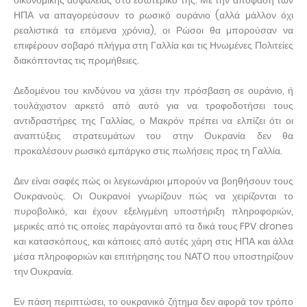
οικονομικής ασφάλειας στο εσωτερικό της. Με την απόφαση των
ΗΠΑ να απαγορεύσουν το ρωσικό ουράνιο (αλλά μάλλον όχι
ρεαλιστικά τα επόμενα χρόνια), οι Ρώσοι θα μπορούσαν να
επιφέρουν σοβαρό πλήγμα στη Γαλλία και τις Ηνωμένες Πολιτείες
διακόπτοντας τις προμήθειες.
Δεδομένου του κινδύνου να χάσει την πρόσβαση σε ουράνιο, ή
τουλάχιστον αρκετό από αυτό για να τροφοδοτήσει τους
αντιδραστήρες της Γαλλίας, ο Μακρόν πρέπει να ελπίζει ότι οι
αναπτύξεις στρατευμάτων του στην Ουκρανία δεν θα
προκαλέσουν ρωσικό εμπάργκο στις πωλήσεις προς τη Γαλλία.
Δεν είναι σαφές πώς οι λεγεωνάριοι μπορούν να βοηθήσουν τους
Ουκρανούς. Οι Ουκρανοί γνωρίζουν πώς να χειρίζονται το
πυροβολικό, και έχουν εξελιγμένη υποστήριξη πληροφοριών,
μερικές από τις οποίες παράγονται από τα δικά τους FPV drones
και κατασκόπους, και κάποιες από αυτές χάρη στις ΗΠΑ και άλλα
μέσα πληροφοριών και επιτήρησης του ΝΑΤΟ που υποστηρίζουν
την Ουκρανία.
Εν πάση περιπτώσει, το ουκρανικό ζήτημα δεν αφορά τον τρόπο