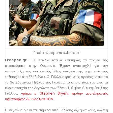
Photo: weapons.substack
Freepen.gr -
Η Γαλλία έστειλε επισήμως τα πρώτα της
στρατεύματα στην Ουκρανία. Έχουν αναπτυχθεί για την
υποστήριξη της ουκρανικής 54ης ανεξάρτητης μηχανοκίνητης
ταξιαρχίας στο Σλαβιάνσκ. Οι Γάλλοι στρατιώτες προέρχονται από
το 3ο Σύνταγμα Πεζικού της Γαλλίας, το οποίο είναι ένα από τα
κύρια στοιχεία της Λεγεώνας των Ξένων (Légion étrangère) της
Γαλλίας,
γράφει ο Stephen Bryen, πρώην αναπληρωτής
υφυπουργός Άμυνας των ΗΠΑ
.
Η Λεγεώνα διοικείται σήμερα από Γάλλους αξιωματικούς, αλλά η