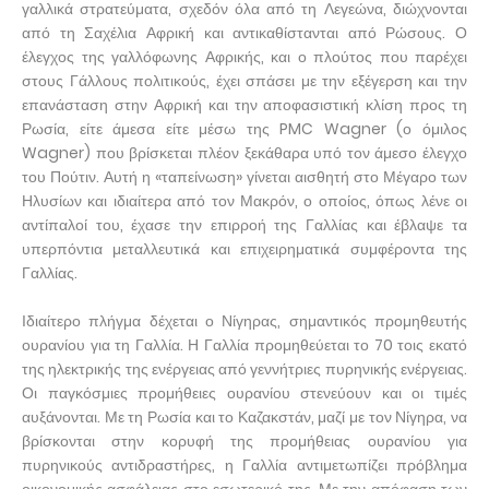
γαλλικά στρατεύματα, σχεδόν όλα από τη Λεγεώνα, διώχνονται
από τη Σαχέλια Αφρική και αντικαθίστανται από Ρώσους. Ο
έλεγχος της γαλλόφωνης Αφρικής, και ο πλούτος που παρέχει
στους Γάλλους πολιτικούς, έχει σπάσει με την εξέγερση και την
επανάσταση στην Αφρική και την αποφασιστική κλίση προς τη
Ρωσία, είτε άμεσα είτε μέσω της PMC Wagner (ο όμιλος
Wagner) που βρίσκεται πλέον ξεκάθαρα υπό τον άμεσο έλεγχο
του Πούτιν. Αυτή η «ταπείνωση» γίνεται αισθητή στο Μέγαρο των
Ηλυσίων και ιδιαίτερα από τον Μακρόν, ο οποίος, όπως λένε οι
αντίπαλοί του, έχασε την επιρροή της Γαλλίας και έβλαψε τα
υπερπόντια μεταλλευτικά και επιχειρηματικά συμφέροντα της
Γαλλίας.
Ιδιαίτερο πλήγμα δέχεται ο Νίγηρας, σημαντικός προμηθευτής
ουρανίου για τη Γαλλία. Η Γαλλία προμηθεύεται το 70 τοις εκατό
της ηλεκτρικής της ενέργειας από γεννήτριες πυρηνικής ενέργειας.
Οι παγκόσμιες προμήθειες ουρανίου στενεύουν και οι τιμές
αυξάνονται. Με τη Ρωσία και το Καζακστάν, μαζί με τον Νίγηρα, να
βρίσκονται στην κορυφή της προμήθειας ουρανίου για
πυρηνικούς αντιδραστήρες, η Γαλλία αντιμετωπίζει πρόβλημα