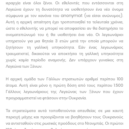
ιεραρχία είναι όλοι ξένοι. Οι εθελοντές που εντάσσονται στη
Λεγεώνα έχουν τη δυνατότητα να υιοθετήσουν ένα νέο όνομα
σύμφωνα με τον κανόνα του anonymat (να είσαι ανώνυμος).
Αυτή η αρχική απαίτηση έχει τροποποιηθεί τα τελευταία χρόνια,
ώστε ο εθελοντής να μπορεί να αποφασίσει αν θα διατηρήσει το
ονοματεπώνυμό του ή θα υιοθετήσει ένα νέο. Οι λεγεωνάριοι
υπηρετούν για μια θητεία 3 ετών μετά την οποία μπορούν να
ζητήσουν τη γαλλική υπηκοότητα. Εάν ένας λεγεωνάριος
τραυματιστεί, δικαιούται να αποκτήσει τη γαλλική υπηκοότητα
χωρίς καμία περίοδο αναμονής. Δεν υπάρχουν γυναίκες στη
Λεγεώνα των Ξένων.
Η αρχική ομάδα των Γάλλων στρατιωτών αριθμεί περίπου 100
άτομα. Αυτή είναι μόνο η πρώτη δόση από τους περίπου 1.500
Γάλλους λεγεωνάριους της Λεγεώνας των Ξένων που έχουν
προγραμματιστεί να φτάσουν στην Ουκρανία.
Τα στρατεύματα αυτά τοποθετούνται απευθείας σε μια καυτή
περιοχή μάχης και προορίζονται να βοηθήσουν τους Ουκρανούς
να αντισταθούν στις ρωσικές προόδους στο Ντονμπάς. Οι πρώτοι