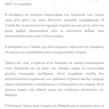
2027 το νωρίτερο.
Η απόφαση να σταλούν Λεγεωνάριοι της Λεγεώνας των Ξένων
είναι, από μόνη της, ένας ιδιότυπος γαλλικός συμβιβασμός. Η
Γαλλία δεν αναπτύσσει τον εγχώριο στρατό της και, εκτός από τον
μικρό αριθμό αξιωματικών, όλοι οι υπόλοιποι άνδρες που
αποστέλλονται δεν είναι Γάλλοι πολίτες.
Η απόφαση της Γαλλίας έχει δύο νοήματα, πέρα από το προφανές
ότι μπορεί να προκαλέσει έναν πανευρωπαϊκό πόλεμο.
Πρώτα απ' όλα, επιτρέπει στον Μακρόν να στείλει στρατεύματα
στην Ουκρανία και να κάνει τον σκληρό χωρίς να συναντήσει
μεγάλη εσωτερική αντίδραση. Αυτό συμβαίνει επειδή δεν
αποστέλλονται στρατιώτες του γαλλικού στρατού και δεν υπάρχει
καμία επακόλουθη επιστράτευση ή άλλα μέτρα στα σκαριά. Αυτό
μειώνει σαφώς την πιθανή οργή των πολιτικών αντιπάλων του
Μακρόν.
Ο δεύτερος λόγος είναι η οργή του Μακρόν για το γεγονός πως τα