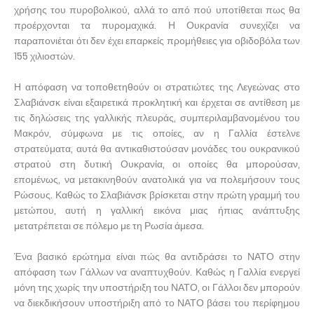
χρήσης του πυροβολικού, αλλά το από πού υποτίθεται πως θα
προέρχονται τα πυρομαχικά. Η Ουκρανία συνεχίζει να
παραπονιέται ότι δεν έχει επαρκείς προμήθειες για οβιδοβόλα των
155 χιλιοστών.
Η απόφαση να τοποθετηθούν οι στρατιώτες της Λεγεώνας στο
Σλαβιάνσκ είναι εξαιρετικά προκλητική και έρχεται σε αντίθεση με
τις δηλώσεις της γαλλικής πλευράς, συμπεριλαμβανομένου του
Μακρόν, σύμφωνα με τις οποίες, αν η Γαλλία έστελνε
στρατεύματα, αυτά θα αντικαθιστούσαν μονάδες του ουκρανικού
στρατού στη δυτική Ουκρανία, οι οποίες θα μπορούσαν,
επομένως, να μετακινηθούν ανατολικά για να πολεμήσουν τους
Ρώσους. Καθώς το Σλαβιάνσκ βρίσκεται στην πρώτη γραμμή του
μετώπου, αυτή η γαλλική εικόνα μιας ήπιας ανάπτυξης
μετατρέπεται σε πόλεμο με τη Ρωσία άμεσα.
Ένα βασικό ερώτημα είναι πώς θα αντιδράσει το ΝΑΤΟ στην
απόφαση των Γάλλων να αναπτυχθούν. Καθώς η Γαλλία ενεργεί
μόνη της χωρίς την υποστήριξη του ΝΑΤΟ, οι Γάλλοι δεν μπορούν
να διεκδικήσουν υποστήριξη από το ΝΑΤΟ βάσει του περίφημου