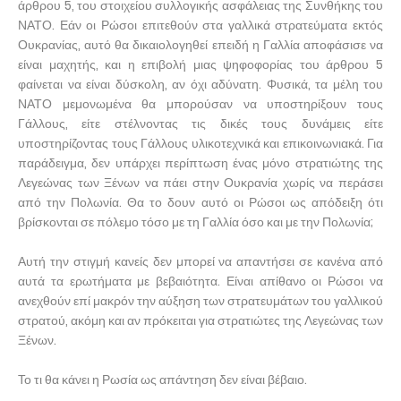
άρθρου 5, του στοιχείου συλλογικής ασφάλειας της Συνθήκης του
ΝΑΤΟ. Εάν οι Ρώσοι επιτεθούν στα γαλλικά στρατεύματα εκτός
Ουκρανίας, αυτό θα δικαιολογηθεί επειδή η Γαλλία αποφάσισε να
είναι μαχητής, και η επιβολή μιας ψηφοφορίας του άρθρου 5
φαίνεται να είναι δύσκολη, αν όχι αδύνατη. Φυσικά, τα μέλη του
ΝΑΤΟ μεμονωμένα θα μπορούσαν να υποστηρίξουν τους
Γάλλους, είτε στέλνοντας τις δικές τους δυνάμεις είτε
υποστηρίζοντας τους Γάλλους υλικοτεχνικά και επικοινωνιακά. Για
παράδειγμα, δεν υπάρχει περίπτωση ένας μόνο στρατιώτης της
Λεγεώνας των Ξένων να πάει στην Ουκρανία χωρίς να περάσει
από την Πολωνία. Θα το δουν αυτό οι Ρώσοι ως απόδειξη ότι
βρίσκονται σε πόλεμο τόσο με τη Γαλλία όσο και με την Πολωνία;
Αυτή την στιγμή κανείς δεν μπορεί να απαντήσει σε κανένα από
αυτά τα ερωτήματα με βεβαιότητα. Είναι απίθανο οι Ρώσοι να
ανεχθούν επί μακρόν την αύξηση των στρατευμάτων του γαλλικού
στρατού, ακόμη και αν πρόκειται για στρατιώτες της Λεγεώνας των
Ξένων.
Το τι θα κάνει η Ρωσία ως απάντηση δεν είναι βέβαιο.