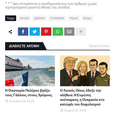
* * * Δεν επιτρέπεται η αναδημοσίευση των άρθρων χωρίς
προηγούμενη γραπτή άδειας της σελίδας
Tags
ΓΑΛΛΙΑ
ΔΙΕΘΝΗ
ΟΥΚΡΑΝΙΑ
ΡΩΣΙΑ
Slider
ΔΙΑΒΑΣΤΕ ΑΚΌΜΗ
Προβολή όλων
Η Οικονομία Πολέμου βγάζει
Ο Λευκός Οίκος έδειξε την
τους Γάλλους στους δρόμους
αλήθεια: Η Ευρώπη
ανύπαρκτη, η Ουκρανία στο
October 06, 2025
κατώφλι του διαμελισμού
August 21, 2025