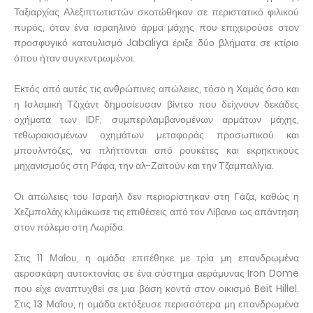
Ταξιαρχίας Αλεξιπτωτιστών σκοτώθηκαν σε περιστατικό φιλικού
πυρός, όταν ένα ισραηλινό άρμα μάχης που επιχειρούσε στον
προσφυγικό καταυλισμό Jabaliya έριξε δύο βλήματα σε κτίριο
όπου ήταν συγκεντρωμένοι.
Εκτός από αυτές τις ανθρώπινες απώλειες, τόσο η Χαμάς όσο και
η Ισλαμική Τζιχάντ δημοσίευσαν βίντεο που δείχνουν δεκάδες
οχήματα των IDF, συμπεριλαμβανομένων αρμάτων μάχης,
τεθωρακισμένων οχημάτων μεταφοράς προσωπικού και
μπουλντόζες, να πλήττονται από ρουκέτες και εκρηκτικούς
μηχανισμούς στη Ράφα, την αλ-Ζαϊτούν και την Τζαμπαλίγια.
Οι απώλειες του Ισραήλ δεν περιορίστηκαν στη Γάζα, καθώς η
Χεζμπολάχ κλιμάκωσε τις επιθέσεις από τον Λίβανο ως απάντηση
στον πόλεμο στη Λωρίδα.
Στις 11 Μαΐου, η ομάδα επιτέθηκε με τρία μη επανδρωμένα
αεροσκάφη αυτοκτονίας σε ένα σύστημα αεράμυνας Iron Dome
που είχε αναπτυχθεί σε μια βάση κοντά στον οικισμό Beit Hillel.
Στις 13 Μαΐου, η ομάδα εκτόξευσε περισσότερα μη επανδρωμένα