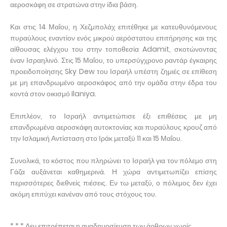
αεροσκάφη σε στρατώνα στην ίδια βάση.
Και στις 14 Μαΐου, η Χεζμπολάχ επιτέθηκε με κατευθυνόμενους
πυραύλους εναντίον ενός μικρού αερόστατου επιτήρησης και της
αίθουσας ελέγχου του στην τοποθεσία Adamit, σκοτώνοντας
έναν Ισραηλινό. Στις 15 Μαΐου, το υπερσύγχρονο ραντάρ έγκαιρης
προειδοποίησης Sky Dew του Ισραήλ υπέστη ζημιές σε επίθεση
με μη επανδρωμένο αεροσκάφος από την ομάδα στην έδρα του
κοντά στον οικισμό Ilaniya.
Επιπλέον, το Ισραήλ αντιμετώπισε έξι επιθέσεις με μη
επανδρωμένα αεροσκάφη αυτοκτονίας και πυραύλους κρουζ από
την Ισλαμική Αντίσταση στο Ιράκ μεταξύ 11 και 15 Μαΐου.
Συνολικά, το κόστος που πληρώνει το Ισραήλ για τον πόλεμο στη
Γάζα αυξάνεται καθημερινά. Η χώρα αντιμετωπίζει επίσης
περισσότερες διεθνείς πιέσεις. Εν τω μεταξύ, ο πόλεμος δεν έχει
ακόμη επιτύχει κανέναν από τους στόχους του.
* * * Δεν επιτρέπεται η αναδημοσίευση των άρθρων χωρίς