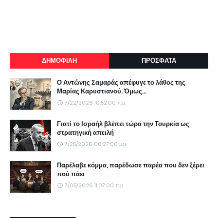
ΔΗΜΟΦΙΛΗ
ΠΡΟΣΦΑΤΑ
Ο Αντώνης Σαμαράς απέφυγε το λάθος της
Μαρίας Καρυστιανού. Όμως...
7/22/2026 10:52:00 π.μ.
Γιατί το Ισραήλ βλέπει τώρα την Τουρκία ως
στρατηγική απειλή
7/25/2026 06:27:00 μ.μ.
Παρέλαβε κόμμα, παρέδωσε παρέα που δεν ξέρει
πού πάει
7/05/2026 11:07:00 π.μ.