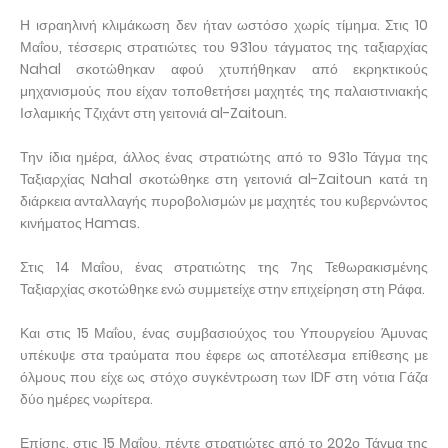
Η ισραηλινή κλιμάκωση δεν ήταν ωστόσο χωρίς τίμημα. Στις 10
Μαΐου, τέσσερις στρατιώτες του 931ου τάγματος της ταξιαρχίας
Nahal σκοτώθηκαν αφού χτυπήθηκαν από εκρηκτικούς
μηχανισμούς που είχαν τοποθετήσει μαχητές της παλαιστινιακής
Ισλαμικής Τζιχάντ στη γειτονιά al-Zaitoun.
Την ίδια ημέρα, άλλος ένας στρατιώτης από το 931ο Τάγμα της
Ταξιαρχίας Nahal σκοτώθηκε στη γειτονιά al-Zaitoun κατά τη
διάρκεια ανταλλαγής πυροβολισμών με μαχητές του κυβερνώντος
κινήματος Hamas.
Στις 14 Μαΐου, ένας στρατιώτης της 7ης Τεθωρακισμένης
Ταξιαρχίας σκοτώθηκε ενώ συμμετείχε στην επιχείρηση στη Ράφα.
Και στις 15 Μαΐου, ένας συμβασιούχος του Υπουργείου Άμυνας
υπέκυψε στα τραύματα που έφερε ως αποτέλεσμα επίθεσης με
όλμους που είχε ως στόχο συγκέντρωση των IDF στη νότια Γάζα
δύο ημέρες νωρίτερα.
Επίσης, στις 15 Μαΐου, πέντε στρατιώτες από το 202ο Τάγμα της