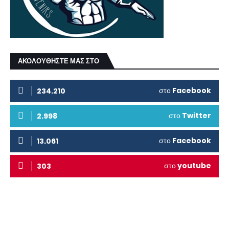
ΑΚΟΛΟΥΘΗΣΤΕ ΜΑΣ ΣΤΟ
στο
Facebook
234.210
στο
Twitter
2.998
στο
Facebook
13.061
στο
youtube
303