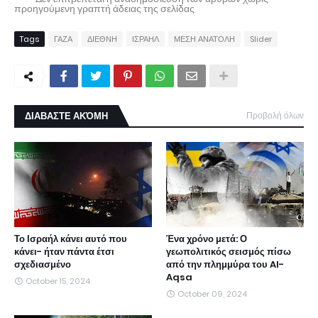
προηγούμενη γραπτή άδειας της σελίδας
Tags
ΓΑΖΑ
ΔΙΕΘΝΗ
ΙΣΡΑΗΛ
ΜΕΣΗ ΑΝΑΤΟΛΗ
Slider
ΔΙΑΒΑΣΤΕ ΑΚΌΜΗ
Προβολή όλων
Το Ισραήλ κάνει αυτό που
Ένα χρόνο μετά: Ο
κάνει- ήταν πάντα έτσι
γεωπολιτικός σεισμός πίσω
σχεδιασμένο
από την πλημμύρα του Al-
Aqsa
October 15, 2024
October 09, 2024