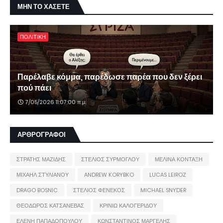
ΜΗΝ ΤΟ ΧΑΣΕΤΕ
ΠΟΛΙΤΙΚΗ
Παρέλαβε κόμμα, παρέδωσε παρέα που δεν ξέρει
πού πάει
7/05/2026 11:07:00 π.μ.
ΑΡΘΡΟΓΡΑΦΟΙ
ΣΤΡΑΤΗΣ ΜΑΖΙΔΗΣ
ΣΤΕΛΙΟΣ ΣΥΡΜΟΓΛΟΥ
ΜΕΛΙΝΑ ΚΟΝΤΑΞΗ
ΜΙΧΑΗΛ ΣΤΥΛΙΑΝΟΥ
ANDREW KORYBKO
LUCAS LEIROZ
DRAGO BOSNIC
ΣΤΕΛΙΟΣ ΦΕΝΕΚΟΣ
MICHAEL SNYDER
ΘΕΟΔΩΡΟΣ ΚΑΤΣΑΝΕΒΑΣ
ΚΡΙΝΙΩ ΚΑΛΟΓΕΡΙΔΟΥ
ΕΛΕΝΗ ΠΑΠΑΔΟΠΟΥΛΟΥ
ΚΩΝΣΤΑΝΤΙΝΟΣ ΜΑΡΓΕΛΗΣ