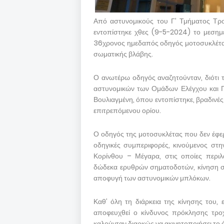
Από αστυνομικούς του Γ’ Τμήματος Τρο
εντοπίστηκε χθες (9-5-2024) το μεσημέ
36χρονος ημεδαπός οδηγός μοτοσυκλέτας 
σωματικής βλάβης.
Ο ανωτέρω οδηγός αναζητούνταν, διότι τ
αστυνομικών των Ομάδων Ελέγχου και Π
Βουλιαγμένη, όπου εντοπίστηκε, βραδινέ
επιτρεπόμενου ορίου.
Ο οδηγός της μοτοσυκλέτας που δεν έφερ
οδηγικές συμπεριφορές, κινούμενος στ
Κορίνθου – Μέγαρα, στις οποίες περι
δώδεκα ερυθρών σηματοδοτών, κίνηση σε 
αποφυγή των αστυνομικών μπλόκων.
Καθ’ όλη τη διάρκεια της κίνησης του,
αποφευχθεί ο κίνδυνος πρόκλησης τρο
καλούνταν διαρκώς να ακινητοποιήσει το 