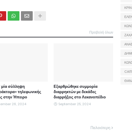
ΚΡΙΝ
ΕΛΕ
ΚΩΝ
Προβολή όλων
ΖΑΧΑ
ΑΝΑ
ΔΗΜ
ΚΩΝ
CAIT
ΘΑΝ
 μία σύλληψη
Εξαρθρώθηκε συμμορία
ράκτορα» τηλεφωνικής
διαρρηκτών με δεκάδες
ς στην Ήπειρο
διαρρήξεις στο Λεκανοπέδιο
tember 26, 2024
September 25, 2024
Παλαιότερη