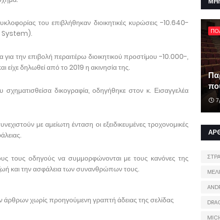
ΜΗ
υκλοφορίας του επιβλήθηκαν διοικητικές κυρώσεις -10.640-
ΠΟ
nt System).
 για την επιβολή περαιτέρω διοικητικού προστίμου -10.000-,
 είχε δηλωθεί από το 2019 η ακινησία της.
Πα
που
 σχηματισθείσα δικογραφία, οδηγήθηκε στον κ. Εισαγγελέα
7
νεχιστούν με αμείωτη ένταση οι εξειδικευμένες τροχονομικές
ΑΡ
άλειας.
ΣΤΡ
λους τους οδηγούς να συμμορφώνονται με τους κανόνες της
 ζωή και την ασφάλεια των συνανθρώπων τους.
ΜΕΛ
AND
ων άρθρων χωρίς προηγούμενη γραπτή άδειας της σελίδας
DRA
MIC