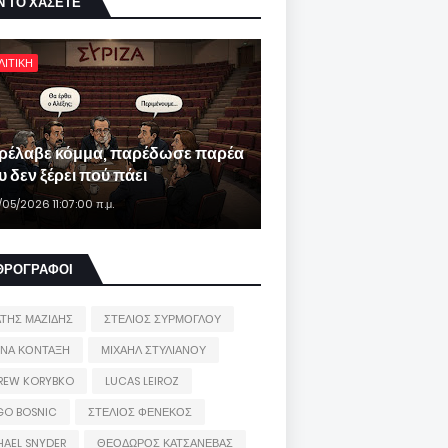
Ν ΤΟ ΧΑΣΕΤΕ
ΛΙΤΙΚΗ
ρέλαβε κόμμα, παρέδωσε παρέα
 δεν ξέρει πού πάει
/05/2026 11:07:00 π.μ.
ΘΡΟΓΡΑΦΟΙ
ΑΤΗΣ ΜΑΖΙΔΗΣ
ΣΤΕΛΙΟΣ ΣΥΡΜΟΓΛΟΥ
ΙΝΑ ΚΟΝΤΑΞΗ
ΜΙΧΑΗΛ ΣΤΥΛΙΑΝΟΥ
REW KORYBKO
LUCAS LEIROZ
GO BOSNIC
ΣΤΕΛΙΟΣ ΦΕΝΕΚΟΣ
HAEL SNYDER
ΘΕΟΔΩΡΟΣ ΚΑΤΣΑΝΕΒΑΣ