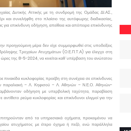
χαίας Δυτικής Αττικής με τη συνδρομή της Ομάδας ΔΙ.ΑΣ.,
ρι και συνελήφθη στο πλαίσιο της αυτόφωρης διαδικασίας,
για επικίνδυνη οδήγηση, απείθεια και απόπειρα επικίνδυνης
ην προηγούμενη μέρα δεν είχε συμμορφωθεί στις υποδείξεις
ρόληψης Τροχαίων Ατυχημάτων (Ο.Ε.Π.Τ.Α) για έλεγχο στη
ς ώρες της 8-5-2024, να κινείται καθ΄υπέρβαση του ανώτατου
ε πινακίδα κυκλοφορίας προέβη στη συνέχεια σε επικίνδυνες
ην παραλιακή – Λ. Κηφισού – Λ. Αθηνών – Ν.Ε.Ο. Αθηνών-
λαμβάνονταν οδήγηση με υπερβολική ταχύτητα, παραβίαση
αντίθετο ρεύμα κυκλοφορίας και επικίνδυνοι ελιγμοί για την
 επιτηρούνταν από τα υπηρεσιακά οχήματα, προκειμένου να
χαίου ατυχήματος με έτερο όχημα ή πεζό, ενώ παράλληλα
όχημα.