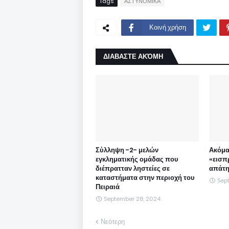
Tags
ΑΣΤΥΝΟΜΙΚΑ
Κοινή χρήση
ΔΙΑΒΑΣΤΕ ΑΚΌΜΗ
Σύλληψη -2- μελών
Ακόμα
εγκληματικής ομάδας που
«εισπ
διέπρατταν ληστείες σε
απάτη
καταστήματα στην περιοχή του
Sep
Πειραιά
September 28, 2024
Νεότερη