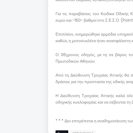
Για τις παραβάσεις του Κώδικα Οδικής Κ
ευρώ και -150- βαθμοί στο Σ.Ε.Σ.Ο. (Poi
Επιπλέον, ενημερώθηκε αρμόδια υπηρεσία
καθώς η μοτοσυκλέτα ήταν ανασφάλιστη και
Ο 36χρονος οδηγός, με τη σε βάρος του
Πρωτοδικών Αθηνών.
Από τη Διεύθυνση Τροχαίας Αττικής θα συ
δράσεις για την προστασία της οδικής ασφ
Η Διεύθυνση Τροχαίας Αττικής καλεί ό
οδηγικής κυκλοφορίας και να σέβονται τη
* * * Δεν επιτρέπεται η αναδημοσίευση τ