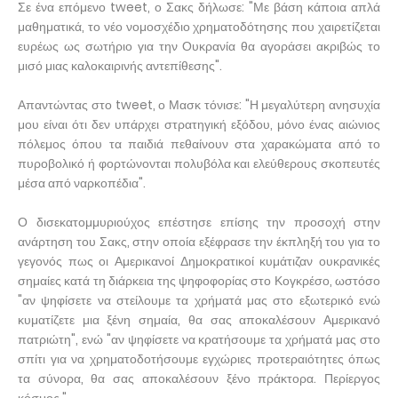
Σε ένα επόμενο tweet, ο Σακς δήλωσε: "Με βάση κάποια απλά
μαθηματικά, το νέο νομοσχέδιο χρηματοδότησης που χαιρετίζεται
ευρέως ως σωτήριο για την Ουκρανία θα αγοράσει ακριβώς το
μισό μιας καλοκαιρινής αντεπίθεσης".
Απαντώντας στο tweet, ο Μασκ τόνισε: "Η μεγαλύτερη ανησυχία
μου είναι ότι δεν υπάρχει στρατηγική εξόδου, μόνο ένας αιώνιος
πόλεμος όπου τα παιδιά πεθαίνουν στα χαρακώματα από το
πυροβολικό ή φορτώνονται πολυβόλα και ελεύθερους σκοπευτές
μέσα από ναρκοπέδια".
Ο δισεκατομμυριούχος επέστησε επίσης την προσοχή στην
ανάρτηση του Σακς, στην οποία εξέφρασε την έκπληξή του για το
γεγονός πως οι Αμερικανοί Δημοκρατικοί κυμάτιζαν ουκρανικές
σημαίες κατά τη διάρκεια της ψηφοφορίας στο Κογκρέσο, ωστόσο
"αν ψηφίσετε να στείλουμε τα χρήματά μας στο εξωτερικό ενώ
κυματίζετε μια ξένη σημαία, θα σας αποκαλέσουν Αμερικανό
πατριώτη", ενώ "αν ψηφίσετε να κρατήσουμε τα χρήματά μας στο
σπίτι για να χρηματοδοτήσουμε εγχώριες προτεραιότητες όπως
τα σύνορα, θα σας αποκαλέσουν ξένο πράκτορα. Περίεργος