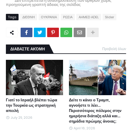
* * * Δεν επιτρέπεται η αναδημοσίευση των άρθρων χωρίς
προηγούμενη γραπτή άδειας της σελίδας
Tags
ΔΙΕΘΝΗ
ΟΥΚΡΑΝΙΑ
ΡΩΣΙΑ
AHMED ADEL
Slider
ΔΙΑΒΑΣΤΕ ΑΚΌΜΗ
Προβολή όλων
Γιατί το Ισραήλ βλέπει τώρα
Δείτε τι κάνει ο Τραμπ,
την Τουρκία ως στρατηγική
αγνοήστε τι λέει...
απειλή
Περισσότερος πόλεμος στην
ημερήσια διάταξη αλλά και...
July 25, 2026
σημάδια πρώιμης άνοιας;
April 16, 2026