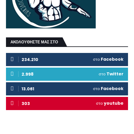
ΑΚΟΛΟΥΘΗΣΤΕ ΜΑΣ ΣΤΟ
στο
Facebook
234.210
στο
Twitter
2.998
στο
Facebook
13.061
στο
youtube
303