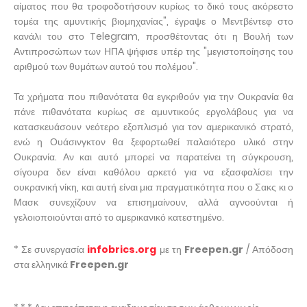
αίματος που θα τροφοδοτήσουν κυρίως το δικό τους ακόρεστο
τομέα της αμυντικής βιομηχανίας", έγραψε ο Μεντβέντεφ στο
κανάλι του στο Telegram, προσθέτοντας ότι η Βουλή των
Αντιπροσώπων των ΗΠΑ ψήφισε υπέρ της "μεγιστοποίησης του
αριθμού των θυμάτων αυτού του πολέμου".
Τα χρήματα που πιθανότατα θα εγκριθούν για την Ουκρανία θα
πάνε πιθανότατα κυρίως σε αμυντικούς εργολάβους για να
κατασκευάσουν νεότερο εξοπλισμό για τον αμερικανικό στρατό,
ενώ η Ουάσινγκτον θα ξεφορτωθεί παλαιότερο υλικό στην
Ουκρανία. Αν και αυτό μπορεί να παρατείνει τη σύγκρουση,
σίγουρα δεν είναι καθόλου αρκετό για να εξασφαλίσει την
ουκρανική νίκη, και αυτή είναι μια πραγματικότητα που ο Σακς κι ο
Μασκ συνεχίζουν να επισημαίνουν, αλλά αγνοούνται ή
γελοιοποιούνται από το αμερικανικό κατεστημένο.
* Σε συνεργασία
infobrics.org
με τη
Freepen.gr
/ Απόδοση
στα ελληνικά
Freepen.gr