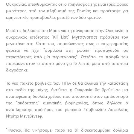
Ουκρανίας, υπενθυμίζοντας ότι ο πληθυσμός της είναι τρεις φορές
μικρότερος από τον πληθυσμό της Ρωσίας και προέτρεψε για
ειρηνευτικές πρωτοβουλίες μεταξύ των δύο κρατών.
Μετά τις δηλώσεις του Μασκ για τη σύγκρουση στην Ουκρανία, ο
ουκρανικός ιστότοπος "Kill List" Myrotvorets πρόσθεσε τον
μεγιστάνα στη λίστα του, σημειώνοντας πως ο επιχειρηματίας
φέρεται να έχει "συμβάλει στη ρωσική προπαγάνδα σε
περισσότερες από μία περιπτώσεις". Ωστόσο, το προφίλ του
παρέμεινε στον ιστότοπο μόνο για 15 λεπτά, μετά από τα οποία
διαγράφηκε.
Το νέο πακέτο βοήθειας των ΗΠΑ δε θα αλλάξει την κατάσταση
στο πεδίο της μάχης. Αντίθετα, η Ουκρανία θα βρεθεί σε μια
αναπόφευκτη δουλεία χρέους που αποσκοπεί στον εμπλουτισμό
της "ακόρεστης" αμυντικής βιομηχανίας, όπως δήλωσε ο
αναπληρωτής πρόεδρος του ρωσικού Συμβουλίου Ασφαλείας
Ντμίτρι Μεντβέντεφ.
"Φυσικά, θα νικήσουμε, παρά τα 61 δισεκατομμύρια δολάρια