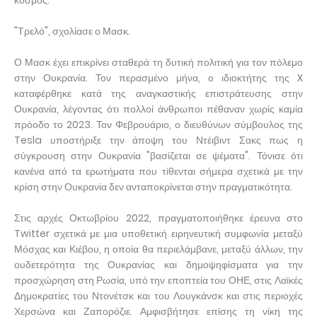
κόσμος."
"Τρελό", σχολίασε ο Μασκ.
Ο Μασκ έχει επικρίνει σταθερά τη δυτική πολιτική για τον πόλεμο
στην Ουκρανία. Τον περασμένο μήνα, ο ιδιοκτήτης της X
καταφέρθηκε κατά της αναγκαστικής επιστράτευσης στην
Ουκρανία, λέγοντας ότι πολλοί άνθρωποι πέθαναν χωρίς καμία
πρόοδο το 2023. Τον Φεβρουάριο, ο διευθύνων σύμβουλος της
Tesla υποστήριξε την άποψη του Ντέιβιντ Σακς πως η
σύγκρουση στην Ουκρανία "βασίζεται σε ψέματα". Τόνισε ότι
κανένα από τα ερωτήματα που τίθενται σήμερα σχετικά με την
κρίση στην Ουκρανία δεν ανταποκρίνεται στην πραγματικότητα.
Στις αρχές Οκτωβρίου 2022, πραγματοποιήθηκε έρευνα στο
Twitter σχετικά με μια υποθετική ειρηνευτική συμφωνία μεταξύ
Μόσχας και Κιέβου, η οποία θα περιελάμβανε, μεταξύ άλλων, την
ουδετερότητα της Ουκρανίας και δημοψηφίσματα για την
προσχώρηση στη Ρωσία, υπό την εποπτεία του ΟΗΕ, στις Λαϊκές
Δημοκρατίες του Ντονέτσκ και του Λουγκάνσκ και στις περιοχές
Χερσώνα και Ζαπορόζιε. Αμφισβήτησε επίσης τη νίκη της