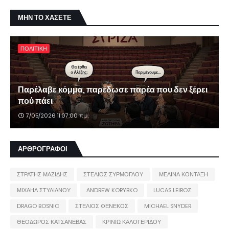
ΜΗΝ ΤΟ ΧΑΣΕΤΕ
ΠΟΛΙΤΙΚΗ
Παρέλαβε κόμμα, παρέδωσε παρέα που δεν ξέρει
πού πάει
7/05/2026 11:07:00 π.μ.
ΑΡΘΡΟΓΡΑΦΟΙ
ΣΤΡΑΤΗΣ ΜΑΖΙΔΗΣ
ΣΤΕΛΙΟΣ ΣΥΡΜΟΓΛΟΥ
ΜΕΛΙΝΑ ΚΟΝΤΑΞΗ
ΜΙΧΑΗΛ ΣΤΥΛΙΑΝΟΥ
ANDREW KORYBKO
LUCAS LEIROZ
DRAGO BOSNIC
ΣΤΕΛΙΟΣ ΦΕΝΕΚΟΣ
MICHAEL SNYDER
ΘΕΟΔΩΡΟΣ ΚΑΤΣΑΝΕΒΑΣ
ΚΡΙΝΙΩ ΚΑΛΟΓΕΡΙΔΟΥ