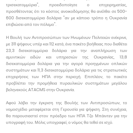
τρισεκατομμύρια", προειδοποίησε ο επιχειρηματίας,
προσθέτοντας ότι το κόστος ανοικοδόμησης θα ανέλθει σε 500-
600 δισεκατομμύρια δολάρια "αν με κάποιο τρόπο η Ουκρανία
επιβιώσει από τον πόλεμο".
Η Βουλή των Αντιπροσώπων των Ηνωμένων Πολιτειών ενέκρινε,
με 311 ψήφους υπέρ και 112 κατά, ένα πακέτο βοήθειας που διαθέτει
23,3 δισεκατομμύρια δολάρια για την αναπλήρωση των
αμυντικών ειδών και υπηρεσιών της Ουκρανίας, 13,8
δισεκατομμύρια δολάρια για την αγορά προηγμένων οπλικών
συστημάτων και 11,3 δισεκατομμύρια δολάρια για τις στρατιωτικές
επιχειρήσεις των ΗΠΑ στην περιοχή. Επιπλέον, το πακέτο
προβλέπει την προμήθεια πυραυλικών συστημάτων μεγάλου
βεληνεκούς ATACMS στην Ουκρανία.
Αφού λάβει την έγκριση της Βουλής των Αντιπροσώπων, το
νομοσχέδιο μεταφέρεται στη Γερουσία για ψήφιση. Στη συνέχεια,
θα παρουσιαστεί στον πρόεδρο των ΗΠΑ Τζο Μπάιντεν για την
υπογραφή του. Μόλις υπογραφεί, ο νόμος θα τεθεί σε ισχύ.