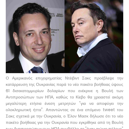
Ο Αμερικανός επιχειρηματίας Ντέιβιντ Σακς προέβλεψε την
κατάρρευση της Ουκρανίας παρά το νέο πακέτο βοήθειας ύψους
61 δισεκατομμυρίων δολαρίων που ενέκρινε η Βουλή των
Αντιπροσώπων των ΗΠΑ, καθώς το Κίεβο θα χρειαστεί ακόμη
μεγαλύτερη ετήσια ένεση μετρητών "για να αποφύγει την
ολοκληρωτική ήττα". Απαντώντας σε ένα επόμενο tweet του
Σακς σχετικά με την Ουκρανία, ο Έλον Μασκ δήλωσε ότι το νέο
πακέτο βοήθειας για την Ουκρανία που εγκρίθηκε από τη Βουλή
των Αντιπροσώπων των ΗΠΑ συμβάλλει σε "έναν αιώνιο πόλεμο"