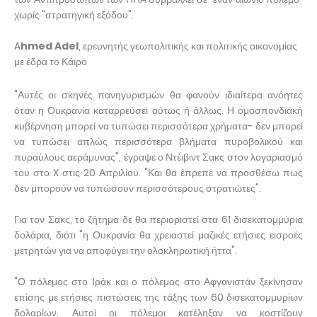
χωρίς "στρατηγική εξόδου".
A
hmed Adel
, ερευνητής γεωπολιτικής και πολιτικής οικονομίας
με έδρα το Κάιρο
"Αυτές οι σκηνές πανηγυρισμών θα φανούν ιδιαίτερα ανόητες
όταν η Ουκρανία καταρρεύσει ούτως ή άλλως. Η ομοσπονδιακή
κυβέρνηση μπορεί να τυπώσει περισσότερα χρήματα- δεν μπορεί
να τυπώσει απλώς περισσότερα βλήματα πυροβολικού και
πυραύλους αεράμυνας", έγραψε ο Ντέιβιντ Σακς στον λογαριασμό
του στο X στις 20 Απριλίου. "Και θα έπρεπε να προσθέσω πως
δεν μπορούν να τυπώσουν περισσότερους στρατιώτες".
Για τον Σακς, το ζήτημα δε θα περιοριστεί στα 61 δισεκατομμύρια
δολάρια, διότι "η Ουκρανία θα χρειαστεί μαζικές ετήσιες εισροές
μετρητών για να αποφύγει την ολοκληρωτική ήττα".
"Ο πόλεμος στο Ιράκ και ο πόλεμος στο Αφγανιστάν ξεκίνησαν
επίσης με ετήσιες πιστώσεις της τάξης των 60 δισεκατομμυρίων
δολαρίων. Αυτοί οι πόλεμοι κατέληξαν να κοστίζουν