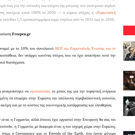
ιμά πως για την επίτευξη του στόχου της μείωσης των εκπομπών αερίων
στη συνέχεια κατά 100% το 2050 — ο κύριος στόχος η «
Ευρωπαϊκή
α επενδύει 1,5 τρισεκατομμύρια ευρώ ετησίως από το 2031 έως το 2050.
υσίαση
Freepen.gr
υναμεί με το 10% του συνολικού
ΑΕΠ της Ευρωπαϊκής Ένωσης για το
οσπάθεια, δεν υπάρχει κανένας στόχος που να έχει απαιτήσει ποτέ την
ικά διατάγματα.
ία αναγκάστηκε να
εγκαταλείψει
το μίσος της για την πυρηνική ενέργεια
σμένη να επιφέρει στην Ευρώπη την υπόλοιπη περιβαλλοντική ουτοπία,
ακόμη και με το κόστος της οικονομικής κατάρρευσης και ελευθερία
ς
.
είναι η Γερμανία, αλλά όποιος έχει εργαστεί στην Επιτροπή θα σας πει
επίπεδο: η Γερμανία, με διαφορά είναι η πιο ισχυρή χώρα στην Ευρώπη,
 όπως η Greenpeace και οι Friends of the Earth, που έχουν μόνιμα