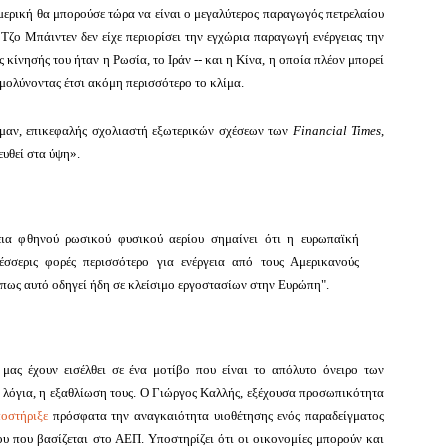
μερική θα μπορούσε τώρα να είναι ο μεγαλύτερος παραγωγός πετρελαίου
Τζο Μπάιντεν δεν είχε περιορίσει την εγχώρια παραγωγή ενέργειας την
 κίνησής του ήταν η Ρωσία, το Ιράν -- και η Κίνα, η οποία πλέον μπορεί
 μολύνοντας έτσι ακόμη περισσότερο το κλίμα.
χμαν, επικεφαλής σχολιαστή εξωτερικών σχέσεων των
Financial Times
,
ευθεί στα ύψη».
ια φθηνού ρωσικού φυσικού αερίου σημαίνει ότι η ευρωπαϊκή
έσσερις φορές περισσότερο για ενέργεια από τους Αμερικανούς
 πως αυτό οδηγεί ήδη σε κλείσιμο εργοστασίων στην Ευρώπη".
ας έχουν εισέλθει σε ένα μοτίβο που είναι το απόλυτο όνειρο των
λόγια, η εξαθλίωση τους.
Ο Γιώργος Καλλής, εξέχουσα προσωπικότητα
ποστήριξε
πρόσφατα την αναγκαιότητα υιοθέτησης ενός παραδείγματος
ου που βασίζεται στο ΑΕΠ.
Υποστηρίζει ότι οι οικονομίες μπορούν και