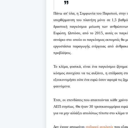
Πάνω απ' όλα, η Συμφωνία του Παρισιού, στην οπ
υπερθέρμανση του πλανήτη μόνο σε 1,5 βαθμό
δραστική παγκόσμια μείωση των ανθρώπινω
Ευρώπη.
Ωστόσο, από το 2015, αυτές οι παγκ
σενάριο στο οποίο οι παγκόσμιες εκπομπές θα μ
εργοστάσια παραγωγής ενέργειας από άνθρακα
προβλέψεις.
Το κλίμα, φυσικά, είναι ένα παγκόσμιο ζήτημα
κόσμος συνεχίσει να τις αυξάνει, η επίδραση στ
εξοικονομήσει ούτε ένα ευρώ όσον αφορά τις ζη
φαινόμενα.
Έτσι, οι επενδύσεις που απαιτούνται κάθε χρόνο
ΑΕΠ ετησίως.
Θα ήταν 30 τρισεκατομμύρια ευρώ 
για να μην αλλάξει απολύτως
τίποτα
στο κλίμα τ
Δεν έχουν απομείνει
σοβαροί αναλυτές
που εξακ