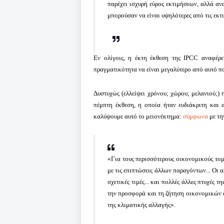
παρέχει ισχυρή εύρος εκτιμήσεων, αλλά αν
μπορούσαν να είναι υψηλότερες από τις εκτ
Εν ολίγοις, η έκτη έκθεση της IPCC αναφέρε
πραγματικότητα να είναι μεγαλύτερο από αυτό π
Δυστυχώς (ελλείψει χρόνου; χώρου; μελανιού;)
πέμπτη έκθεση, η οποία ήταν ευδιάκριτη και 
καλύψουμε αυτό το μειονέκτημα:
σύμφωνα
με τ
«Για τους περισσότερους οικονομικούς τομε
με τις επιπτώσεις άλλων παραγόντων... Οι α
σχετικές τιμές... και πολλές άλλες πτυχές
την προσφορά και τη ζήτηση οικονομικών α
της κλιματικής αλλαγής».