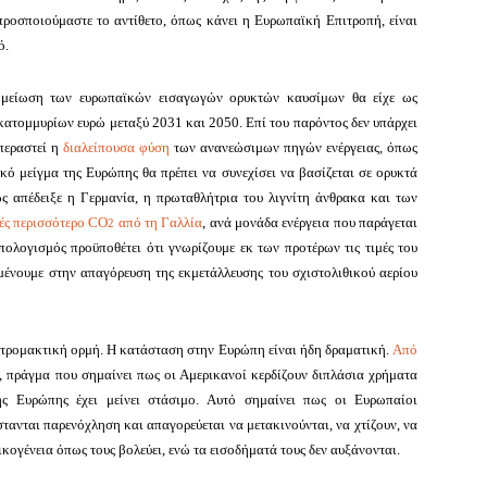
προσποιούμαστε το αντίθετο, όπως κάνει η Ευρωπαϊκή Επιτροπή, είναι
ό.
 η μείωση των ευρωπαϊκών εισαγωγών ορυκτών καυσίμων θα είχε ως
κατομμυρίων ευρώ μεταξύ 2031 και 2050. Επί του παρόντος δεν υπάρχει
περαστεί η
διαλείπουσα φύση
των ανανεώσιμων πηγών ενέργειας, όπως
κό μείγμα της Ευρώπης θα πρέπει να συνεχίσει να βασίζεται σε ορυκτά
ς απέδειξε η Γερμανία, η πρωταθλήτρια του λιγνίτη άνθρακα και των
ές περισσότερο CO
από τη Γαλλία
, ανά μονάδα ενέργεια που παράγεται
2
πολογισμός προϋποθέτει ότι γνωρίζουμε εκ των προτέρων τις τιμές του
ιμένουμε στην απαγόρευση της εκμετάλλευσης του σχιστολιθικού αερίου
 τρομακτική ορμή.
Η κατάσταση στην Ευρώπη είναι ήδη δραματική.
Από
ί, πράγμα που σημαίνει πως οι Αμερικανοί κερδίζουν διπλάσια χρήματα
 Ευρώπης έχει μείνει στάσιμο.
Αυτό σημαίνει πως οι Ευρωπαίοι
τανται παρενόχληση και απαγορεύεται να μετακινούνται, να χτίζουν, να
ογένεια όπως τους βολεύει, ενώ τα εισοδήματά τους δεν αυξάνονται.