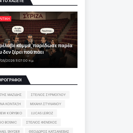
Ν ΤΟ ΧΑΣΕΤΕ
ΛΙΤΙΚΗ
ρέλαβε κόμμα, παρέδωσε παρέα
 δεν ξέρει πού πάει
/05/2026 11:07:00 π.μ.
ΘΡΟΓΡΑΦΟΙ
ΑΤΗΣ ΜΑΖΙΔΗΣ
ΣΤΕΛΙΟΣ ΣΥΡΜΟΓΛΟΥ
ΙΝΑ ΚΟΝΤΑΞΗ
ΜΙΧΑΗΛ ΣΤΥΛΙΑΝΟΥ
REW KORYBKO
LUCAS LEIROZ
GO BOSNIC
ΣΤΕΛΙΟΣ ΦΕΝΕΚΟΣ
HAEL SNYDER
ΘΕΟΔΩΡΟΣ ΚΑΤΣΑΝΕΒΑΣ