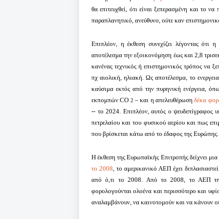
θα επιτευχθεί, ότι
είναι ξεπερασμένη και το να 
παραπλανητικό, ανεύθυνο, ούτε καν επιστημονικ
Επιπλέον, η έκθεση συνεχίζει λέγοντας ότι
αποτέλεσμα την εξοικονόμηση έως και 2,8 τρισε
κανένας τεχνικός ή επιστημονικός τρόπος να ξε
πχ αιολική, ηλιακή.
Ως αποτέλεσμα, το ενεργεια
καύσιμα εκτός από την πυρηνική ενέργεια, όπω
εκπομπών CO
– και η απελευθέρωση
δέκα φορ
2
-- το 2024. Επιπλέον, αυτός ο ψευδεπίγραφος υ
πετρελαίου και του φυσικού αερίου και πως επ
που βρίσκεται κάτω από το έδαφος της Ευρώπης.
Η έκθεση της Ευρωπαϊκής Επιτροπής δείχνει μια
το 2008
, το αμερικανικό ΑΕΠ έχει διπλασιαστε
από ό,τι το 2008. Από το 2008, το ΑΕΠ της
φορολογούνται ολοένα και περισσότερο και υφίσ
αναλαμβάνουν, να καινοτομούν και να κάνουν οικ