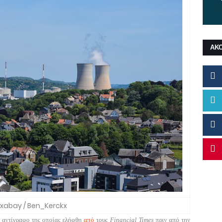
ΑΚ
ixabay / Ben_Kerckx
, αντίγραφο της οποίας ελήφθη
από
τους
Financial Times
πριν από την