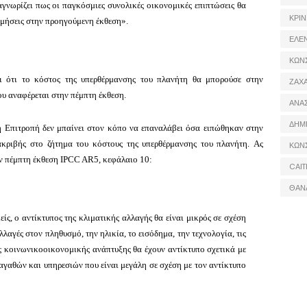
αγνωρίζει πως οι παγκόσμιες συνολικές οικονομικές επιπτώσεις θα
ΚΡΙΝ
ιμήσεις στην προηγούμενη έκθεση».
ΕΛΕ
ΚΩΝ
ι ότι το κόστος της υπερθέρμανσης του πλανήτη θα μπορούσε στην
ΖΑΧΑ
ου αναφέρεται στην πέμπτη έκθεση.
ΑΝΑ
ΔΗΜ
 η Επιτροπή δεν μπαίνει στον κόπο να επαναλάβει όσα ειπώθηκαν στην
ακριβής στο ζήτημα του κόστους της υπερθέρμανσης του πλανήτη.
Ας
ΚΩΝ
ην πέμπτη έκθεση IPCC AR5, κεφάλαιο 10:
CAIT
ΘΑΝ
ίς, ο αντίκτυπος της κλιματικής αλλαγής θα είναι μικρός σε σχέση
λλαγές στον πληθυσμό, την ηλικία, το εισόδημα, την τεχνολογία, τις
 της κοινωνικοοικονομικής ανάπτυξης θα έχουν αντίκτυπο σχετικά με
γαθών και υπηρεσιών που είναι μεγάλη σε σχέση με τον αντίκτυπο