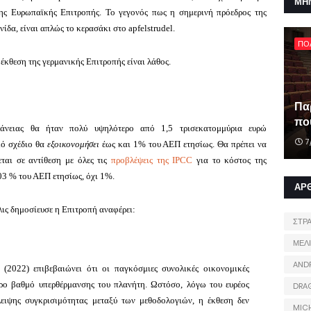
ΜΗ
της Ευρωπαϊκής Επιτροπής.
Το γεγονός πως η σημερινή πρόεδρος της
ίδα, είναι απλώς το κερασάκι στο apfelstrudel.
ΠΟ
έκθεση της γερμανικής Επιτροπής είναι λάθος.
Πα
που
άνειας θα ήταν πολύ υψηλότερο από 1,5 τρισεκατομμύρια ευρώ
7
κό σχέδιο θα
εξοικονομήσει
έως και 1% του ΑΕΠ ετησίως.
Θα πρέπει να
ται σε αντίθεση με όλες τις
προβλέψεις της IPCC
για το κόστος της
03 % του ΑΕΠ ετησίως, όχι 1%.
ΑΡ
ις δημοσίευσε η Επιτροπή αναφέρει:
ΣΤΡ
ΜΕΛ
AND
2022) επιβεβαιώνει ότι οι παγκόσμιες συνολικές οικονομικές
ερο βαθμό υπερθέρμανσης του πλανήτη. Ωστόσο, λόγω του ευρέος
DRA
ειψης συγκρισιμότητας μεταξύ των μεθοδολογιών, η έκθεση δεν
MIC