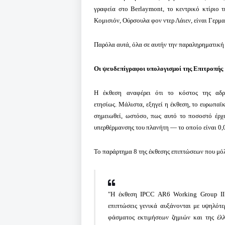
γραφεία στο Berlaymont, το κεντρικό κτίριο 
Κομισιόν, Ούρσουλα φον ντερ Λάιεν, είναι Γερμαν
Παρόλα αυτά, όλα σε αυτήν την παραληρηματική 
Οι ψευδεπίγραφοι υπολογισμοί της Επιτροπής
Η έκθεση αναφέρει ότι το κόστος της αδρ
ετησίως.
Μάλιστα, εξηγεί η έκθεση, το ευρωπαϊ
σημειωθεί, ωστόσο, πως αυτό το ποσοστό έρχε
υπερθέρμανσης του πλανήτη — το οποίο είναι 0,
Το παράρτημα 8 της έκθεσης επιπτώσεων που μόλ
"Η έκθεση IPCC AR6 Working Group II (
επιπτώσεις γενικά αυξάνονται με υψηλότ
φάσματος εκτιμήσεων ζημιών και της έλλ