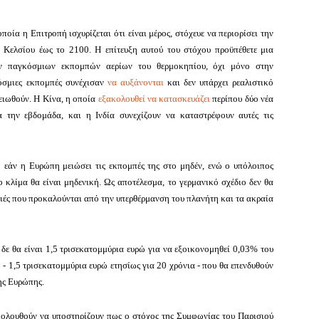
οία η Επιτροπή ισχυρίζεται ότι είναι μέρος, στόχευε να περιορίσει την
 Κελσίου έως το 2100. Η επίτευξη αυτού του στόχου προϋπέθετε μια
ν παγκόσμιων εκπομπών αερίων του θερμοκηπίου
,
όχι μόνο στην
όσμιες εκπομπές συνέχισαν
να αυξάνονται
και δεν υπάρχει ρεαλιστικό
ειωθούν.
Η Κίνα, η οποία
εξακολουθεί να κατασκευάζει
περίπου δύο νέα
 την εβδομάδα, και η Ινδία συνεχίζουν να καταστρέφουν αυτές τις
: εάν η Ευρώπη μειώσει τις εκπομπές της στο μηδέν, ενώ ο υπόλοιπος
ο κλίμα θα είναι μηδενική.
Ως αποτέλεσμα, το γερμανικό σχέδιο δεν θα
μιές που προκαλούνται από την υπερθέρμανση του πλανήτη και τα ακραία
 δε θα είναι 1,5 τρισεκατομμύρια ευρώ για να εξοικονομηθεί 0,03% του
- 1,5 τρισεκατομμύρια ευρώ ετησίως για 20 χρόνια - που θα επενδυθούν
ης Ευρώπης.
ολουθούν να υποστηρίζουν πως ο στόχος της Συμφωνίας του Παρισιού