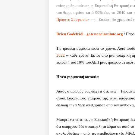
επίσημη δημοσίευση, η Ευρωπαϊκή Επιτροπή εκτ
του θερμοκηπίου κατά 90% έως το 2040 και 
Πράσινη Συμφωνία
» — η Ευρώπη θα χρειαστεί ν
Drieu Godefridi - gatestoneinstitute.org
/ Παρο
1,5 τρισεκατομμύρια ευρώ το χρόνο.
Αυτό ισοδ
2022
-- κάθε χρόνο!
Εκτός από μια πολεμική πρ
εκτροπή του 10% του ΑΕΠ μιας ηπείρου με πολιτ
Η νέα γερμανική ουτοπία
Αυτός ο αριθμός μας δείχνει ότι, ενώ η Γερμαν
στους Ευρωπαίους εταίρους της, είναι αποφασι
δηλαδή την πλήρη απεξάρτηση από τον άνθρακα, 
Μπορεί να πείτε πως η Ευρωπαϊκή Επιτροπή δεν 
ότι υπάρχουν δύο ανυπέρβλητα λόμπι σε αυτό το 
ακολουθούμενη από τις περιβαλλοντικές ΜΚΟ,