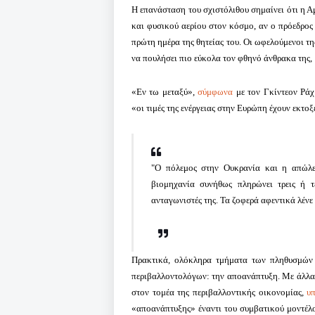
Η επανάσταση του σχιστόλιθου σημαίνει ότι η Α
και φυσικού αερίου στον κόσμο, αν ο πρόεδρος 
πρώτη ημέρα της θητείας του.
Οι ωφελούμενοι της
να πουλήσει πιο εύκολα τον φθηνό άνθρακα της,
«Εν τω μεταξύ»,
σύμφωνα
με τον Γκίντεον Ρά
«οι τιμές της ενέργειας στην Ευρώπη έχουν εκτοξ
"Ο πόλεμος στην Ουκρανία και η απώλε
βιομηχανία συνήθως πληρώνει τρεις ή τ
ανταγωνιστές της. Τα ζοφερά αφεντικά λένε
Πρακτικά, ολόκληρα τμήματα των πληθυσμών μ
περιβαλλοντολόγων: την αποανάπτυξη.
Με άλλα 
στον τομέα της περιβαλλοντικής οικονομίας,
υ
«αποανάπτυξης» έναντι του συμβατικού μοντέλ