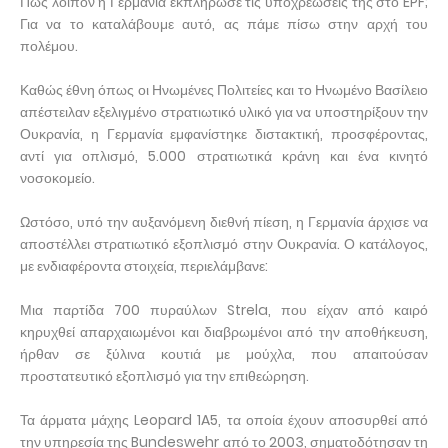
Πώς λοιπόν η Γερμανία εκπλήρωσε τις υποχρεώσεις της στο EPF;
Για να το καταλάβουμε αυτό, ας πάμε πίσω στην αρχή του
πολέμου.
Καθώς έθνη όπως οι Ηνωμένες Πολιτείες και το Ηνωμένο Βασίλειο
απέστειλαν εξελιγμένο στρατιωτικό υλικό για να υποστηρίξουν την
Ουκρανία, η Γερμανία εμφανίστηκε διστακτική, προσφέροντας,
αντί για οπλισμό, 5.000 στρατιωτικά κράνη και ένα κινητό
νοσοκομείο.
Ωστόσο, υπό την αυξανόμενη διεθνή πίεση, η Γερμανία άρχισε να
αποστέλλει στρατιωτικό εξοπλισμό στην Ουκρανία. Ο κατάλογος,
με ενδιαφέροντα στοιχεία, περιελάμβανε:
Μια παρτίδα 700 πυραύλων Strela, που είχαν από καιρό
κηρυχθεί απαρχαιωμένοι και διαβρωμένοι από την αποθήκευση,
ήρθαν σε ξύλινα κουτιά με μούχλα, που απαιτούσαν
προστατευτικό εξοπλισμό για την επιθεώρηση.
Τα άρματα μάχης Leopard 1A5, τα οποία έχουν αποσυρθεί από
την υπηρεσία της Bundeswehr από το 2003, σηματοδότησαν τη