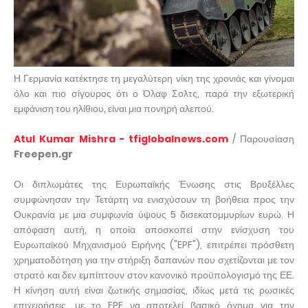
Η Γερμανία κατέκτησε τη μεγαλύτερη νίκη της χρονιάς και γίνομαι
όλο και πιο σίγουρος ότι ο Όλαφ Σολτς, παρά την εξωτερική
εμφάνιση του ηλίθιου, είναι μια πονηρή αλεπού.
Atul Kumar Mishra - tfiglobalnews.com
/ Παρουσίαση
Freepen.gr
Οι διπλωμάτες της Ευρωπαϊκής Ένωσης στις Βρυξέλλες
συμφώνησαν την Τετάρτη να ενισχύσουν τη βοήθεια προς την
Ουκρανία με μια συμφωνία ύψους 5 δισεκατομμυρίων ευρώ. Η
απόφαση αυτή, η οποία αποσκοπεί στην ενίσχυση του
Ευρωπαϊκού Μηχανισμού Ειρήνης ("EPF"), επιτρέπει πρόσθετη
χρηματοδότηση για την στήριξη δαπανών που σχετίζονται με τον
στρατό και δεν εμπίπτουν στον κανονικό προϋπολογισμό της ΕΕ.
Η κίνηση αυτή είναι ζωτικής σημασίας, ιδίως μετά τις ρωσικές
επιχειρήσεις, με το EPF να αποτελεί βασικό όχημα για την