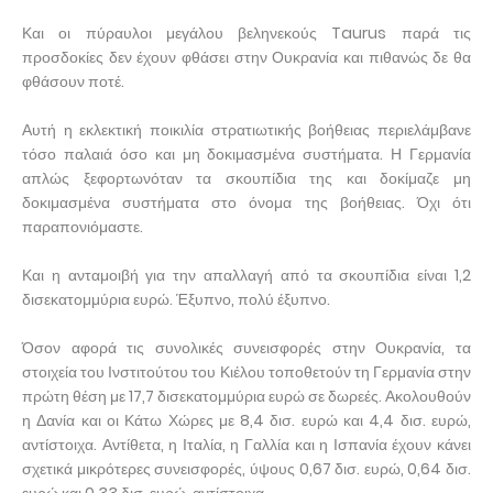
Και οι πύραυλοι μεγάλου βεληνεκούς Taurus παρά τις
προσδοκίες δεν έχουν φθάσει στην Ουκρανία και πιθανώς δε θα
φθάσουν ποτέ.
Αυτή η εκλεκτική ποικιλία στρατιωτικής βοήθειας περιελάμβανε
τόσο παλαιά όσο και μη δοκιμασμένα συστήματα. Η Γερμανία
απλώς ξεφορτωνόταν τα σκουπίδια της και δοκίμαζε μη
δοκιμασμένα συστήματα στο όνομα της βοήθειας. Όχι ότι
παραπονιόμαστε.
Και η ανταμοιβή για την απαλλαγή από τα σκουπίδια είναι 1,2
δισεκατομμύρια ευρώ. Έξυπνο, πολύ έξυπνο.
Όσον αφορά τις συνολικές συνεισφορές στην Ουκρανία, τα
στοιχεία του Ινστιτούτου του Κιέλου τοποθετούν τη Γερμανία στην
πρώτη θέση με 17,7 δισεκατομμύρια ευρώ σε δωρεές. Ακολουθούν
η Δανία και οι Κάτω Χώρες με 8,4 δισ. ευρώ και 4,4 δισ. ευρώ,
αντίστοιχα. Αντίθετα, η Ιταλία, η Γαλλία και η Ισπανία έχουν κάνει
σχετικά μικρότερες συνεισφορές, ύψους 0,67 δισ. ευρώ, 0,64 δισ.