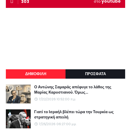
στο
youtube
303
ΔΗΜΟΦΙΛΗ
ΠΡΟΣΦΑΤΑ
Ο Αντώνης Σαμαράς απέφυγε το λάθος της
Μαρίας Καρυστιανού. Όμως...
7/22/2026 10:52:00 π.μ.
Γιατί το Ισραήλ βλέπει τώρα την Τουρκία ως
στρατηγική απειλή
7/25/2026 06:27:00 μ.μ.