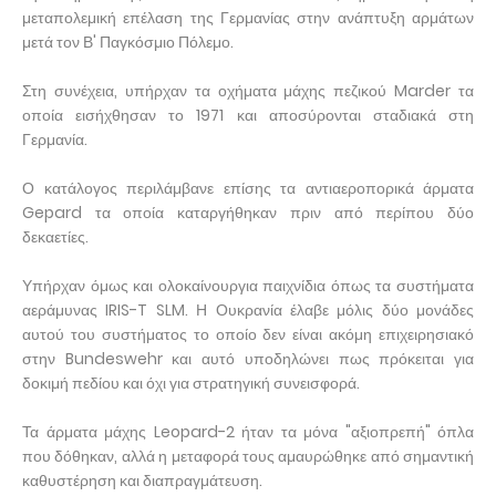
μεταπολεμική επέλαση της Γερμανίας στην ανάπτυξη αρμάτων
μετά τον Β' Παγκόσμιο Πόλεμο.
Στη συνέχεια, υπήρχαν τα οχήματα μάχης πεζικού Marder τα
οποία εισήχθησαν το 1971 και αποσύρονται σταδιακά στη
Γερμανία.
Ο κατάλογος περιλάμβανε επίσης τα αντιαεροπορικά άρματα
Gepard τα οποία καταργήθηκαν πριν από περίπου δύο
δεκαετίες.
Υπήρχαν όμως και ολοκαίνουργια παιχνίδια όπως τα συστήματα
αεράμυνας IRIS-T SLM. Η Ουκρανία έλαβε μόλις δύο μονάδες
αυτού του συστήματος το οποίο δεν είναι ακόμη επιχειρησιακό
στην Bundeswehr και αυτό υποδηλώνει πως πρόκειται για
δοκιμή πεδίου και όχι για στρατηγική συνεισφορά.
Τα άρματα μάχης Leopard-2 ήταν τα μόνα "αξιοπρεπή" όπλα
που δόθηκαν, αλλά η μεταφορά τους αμαυρώθηκε από σημαντική
καθυστέρηση και διαπραγμάτευση.