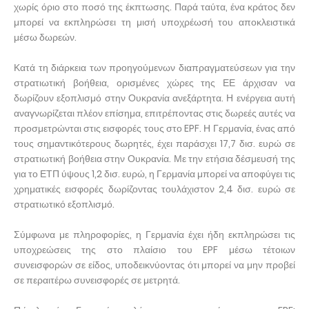
χωρίς όριο στο ποσό της έκπτωσης. Παρά ταύτα, ένα κράτος δεν
μπορεί να εκπληρώσει τη μισή υποχρέωσή του αποκλειστικά
μέσω δωρεών.
Κατά τη διάρκεια των προηγούμενων διαπραγματεύσεων για την
στρατιωτική βοήθεια, ορισμένες χώρες της ΕΕ άρχισαν να
δωρίζουν εξοπλισμό στην Ουκρανία ανεξάρτητα. Η ενέργεια αυτή
αναγνωρίζεται πλέον επίσημα, επιτρέποντας στις δωρεές αυτές να
προσμετρώνται στις εισφορές τους στο EPF. Η Γερμανία, ένας από
τους σημαντικότερους δωρητές, έχει παράσχει 17,7 δισ. ευρώ σε
στρατιωτική βοήθεια στην Ουκρανία. Με την ετήσια δέσμευσή της
για το ΕΤΠ ύψους 1,2 δισ. ευρώ, η Γερμανία μπορεί να αποφύγει τις
χρηματικές εισφορές δωρίζοντας τουλάχιστον 2,4 δισ. ευρώ σε
στρατιωτικό εξοπλισμό.
Σύμφωνα με πληροφορίες, η Γερμανία έχει ήδη εκπληρώσει τις
υποχρεώσεις της στο πλαίσιο του EPF μέσω τέτοιων
συνεισφορών σε είδος, υποδεικνύοντας ότι μπορεί να μην προβεί
σε περαιτέρω συνεισφορές σε μετρητά.