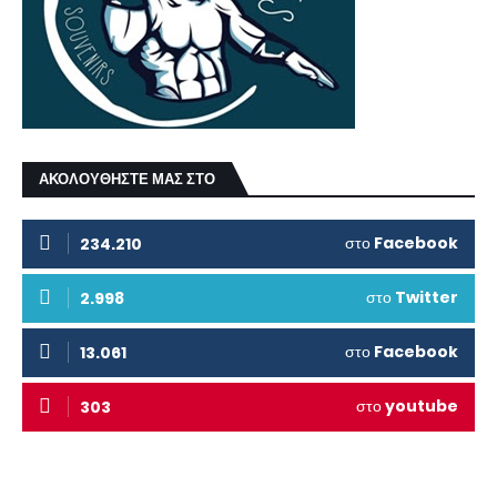
ΑΚΟΛΟΥΘΗΣΤΕ ΜΑΣ ΣΤΟ
στο
Facebook
234.210
στο
Twitter
2.998
στο
Facebook
13.061
στο
youtube
303