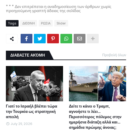
* * * Δεν επιτρέπεται η αναδημοσίευση των άρθρων χωρίς
προηγούμενη γραπτή άδειας της σελίδας
Tags
ΔΙΕΘΝΗ
ΡΩΣΙΑ
Slider
ΔΙΑΒΑΣΤΕ ΑΚΌΜΗ
Προβολή όλων
Γιατί το Ισραήλ βλέπει τώρα
Δείτε τι κάνει ο Τραμπ,
την Τουρκία ως στρατηγική
αγνοήστε τι λέει...
απειλή
Περισσότερος πόλεμος στην
ημερήσια διάταξη αλλά και...
July 25, 2026
σημάδια πρώιμης άνοιας;