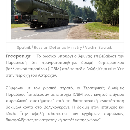
Sputnik / Russian Defence Ministry / Vadim Savitskii
Freepen.gr -
Το ρωσικό υπουργείο Άμυνας επιβεβαίωσε την
Παρασκευή ότι πραγματοποιήθηκε δοκιμή διηπειρωτικού
βαλλιστικού πυραύλου (ICBM) από το πεδίο βολής Kapustin Yar
στην περιοχή του Αστραχάν.
Σύμφωνα με τον ρωσικό στρατό, οι Στρατηγικές Δυνάμεις
Πυραύλων "εκτόξευσαν με επιτυχία ICBM ενός κινητού επίγειου
πυραυλικού συστήματος" από τη διυπηρεσιακή εγκατάσταση
δοκιμών κοντά στο Βόλγκογκραντ. Η δοκιμή ήταν επιτυχής και
έδειξε "την υψηλή αξιοπιστία των εγχώριων πυραύλων,
διασφαλίζοντας την στρατηγική ασφάλεια της χώρας".