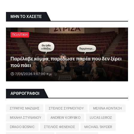
ΜΗΝ ΤΟ ΧΑΣΕΤΕ
ΠΟΛΙΤΙΚΗ
Παρέλαβε κόμμα, παρέδωσε παρέα που δεν ξέρει
πού πάει
7/05/2026 11:07:00 π.μ.
ΑΡΘΡΟΓΡΑΦΟΙ
ΣΤΡΑΤΗΣ ΜΑΖΙΔΗΣ
ΣΤΕΛΙΟΣ ΣΥΡΜΟΓΛΟΥ
ΜΕΛΙΝΑ ΚΟΝΤΑΞΗ
ΜΙΧΑΗΛ ΣΤΥΛΙΑΝΟΥ
ANDREW KORYBKO
LUCAS LEIROZ
DRAGO BOSNIC
ΣΤΕΛΙΟΣ ΦΕΝΕΚΟΣ
MICHAEL SNYDER