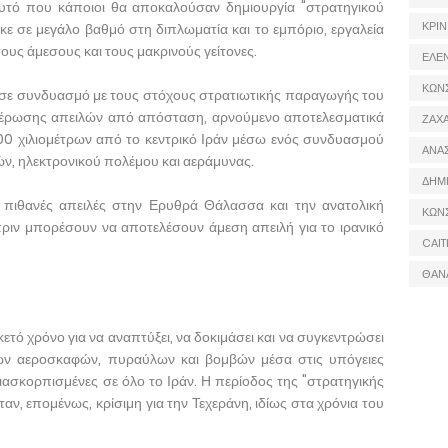
αυτό που κάποιοι θα αποκαλούσαν δημιουργία "στρατηγικού
ΚΡΙΝ
κε σε μεγάλο βαθμό στη διπλωματία και το εμπόριο, εργαλεία
τους άμεσους και τους μακρινούς γείτονες.
ΕΛΕ
ΚΩΝ
 σε συνδυασμό με τους στόχους στρατιωτικής παραγωγής του
ετέρωσης απειλών από απόσταση, αρνούμενο αποτελεσματικά
ΖΑΧΑ
00 χιλιομέτρων από το κεντρικό Ιράν μέσω ενός συνδυασμού
ΑΝΑ
, ηλεκτρονικού πολέμου και αεράμυνας.
ΔΗΜ
 πιθανές απειλές στην Ερυθρά Θάλασσα και την ανατολική
ΚΩΝ
ριν μπορέσουν να αποτελέσουν άμεση απειλή για το ιρανικό
CAIT
ΘΑΝ
ετό χρόνο για να αναπτύξει, να δοκιμάσει και να συγκεντρώσει
ν αεροσκαφών, πυραύλων και βομβών μέσα στις υπόγειες
 διασκορπισμένες σε όλο το Ιράν. Η περίοδος της "στρατηγικής
ταν, επομένως, κρίσιμη για την Τεχεράνη, ιδίως στα χρόνια του