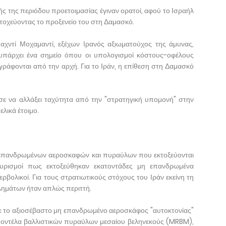
ής της περιόδου προετοιμασίας έγιναν ορατοί, αφού το Ισραήλ
στοχεύοντας το προξενείο του στη Δαμασκό.
χντί Μοχαμαντί, εξέχων Ιρανός αξιωματούχος της άμυνας,
 υπάρχει ένα σημείο όπου οι υπολογισμοί κόστους-οφέλους
αγράφονται από την αρχή. Για το Ιράν, η επίθεση στη Δαμασκό
σε να αλλάξει ταχύτητα από την "στρατηγική υπομονή" στην
ελικά έτοιμο.
η επανδρωμένων αεροσκαφών και πυραύλων που εκτοξεύονται
σχυρισμοί πως εκτοξεύθηκαν εκατοντάδες μη επανδρωμένα
ρβολικοί. Για τους στρατιωτικούς στόχους του Ιράν εκείνη τη
λημάτων ήταν απλώς περιττή.
ηκε το αξιοσέβαστο μη επανδρωμένο αεροσκάφος "αυτοκτονίας"
μοντέλα βαλλιστικών πυραύλων μεσαίου βεληνεκούς (MRBM),