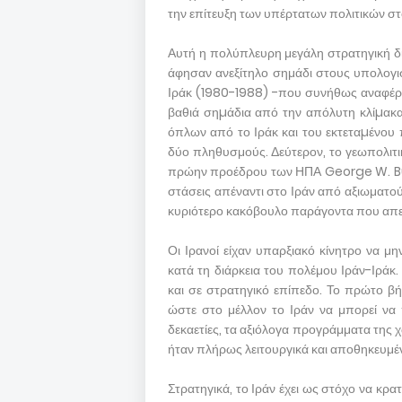
την επίτευξη των υπέρτατων πολιτικών στ
Αυτή η πολύπλευρη μεγάλη στρατηγική δ
άφησαν ανεξίτηλο σημάδι στους υπολογι
Ιράκ (1980-1988) -που συνήθως αναφέρε
βαθιά σηµάδια από την απόλυτη κλίµακ
όπλων από το Ιράκ και του εκτεταµένου
δύο πληθυσμούς. Δεύτερον, το γεωπολιτι
πρώην προέδρου των ΗΠΑ George W. Bush 
στάσεις απέναντι στο Ιράν από αξιωματο
κυριότερο κακόβουλο παράγοντα που απει
Οι Ιρανοί είχαν υπαρξιακό κίνητρο να μ
κατά τη διάρκεια του πολέμου Ιράν-Ιράκ
και σε στρατηγικό επίπεδο. Το πρώτο βή
ώστε στο μέλλον το Ιράν να μπορεί να 
δεκαετίες, τα αξιόλογα προγράμματα της
ήταν πλήρως λειτουργικά και αποθηκευμέ
Στρατηγικά, το Ιράν έχει ως στόχο να κρα