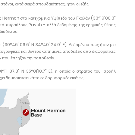
τόχοι, κατά σειρά σπουδαιότητας, ήταν οι εξής:
Hermon στα κατεχόμενα Υψίπεδα του Γκολάν (33°19'00.3"
από πυραύλους Paveh - αλλά δεδομένης της ερημικής θέσης
διαδίκτυο.
(30°46' 06.6" N 34°40' 24.0" E). Δεδομένου πως ήταν μια
ογραφικές και βιντεοσκοπημένες αποδείξεις από διαφορετικές
που έπληξαν την τοποθεσία.
11' 37.3" N 35°01'18.7" E), η οποία ο στρατός του Ισραήλ
έχει δημοσιεύσει κάποιες δορυφορικές εικόνες.