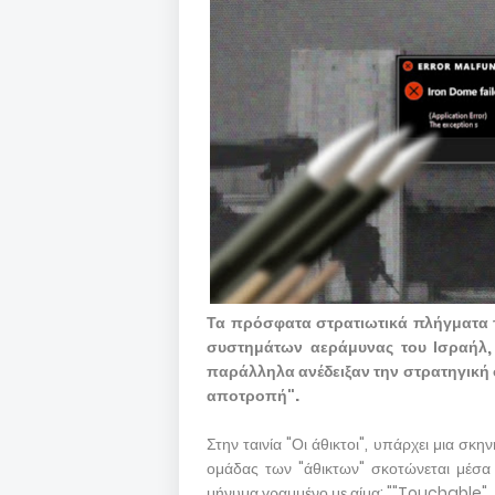
Τα πρόσφατα στρατιωτικά πλήγματα 
συστημάτων αεράμυνας του Ισραήλ, 
παράλληλα ανέδειξαν την στρατηγική
αποτροπή".
Στην ταινία "Οι άθικτοι", υπάρχει μια σ
ομάδας των "άθικτων" σκοτώνεται μέσα 
μήνυμα γραμμένο με αίμα: ""Touchable".