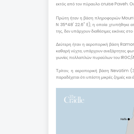
εκτός από τον πύραυλο cruise Paveh. Οι σ
Πρώτη ήταν η βάση πληροφοριών Mount 
N 35°48' 22.6" E), η οποία χτυπήθηκε 
της, δεν υπάρχουν διαθέσιμες εικόνες στο 
Δεύτερη ήταν η αεροπορική βάση Ramon 
καθαρή νύχτα, υπάρχουν ανεξάρτητες φωτ
γωνίες πολλαπλών πυραύλων του IRGC/A 
Τρίτον, η αεροπορική βάση Nevatim (31°
παραδέχεται ότι υπέστη μικρές ζημιές και 