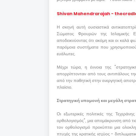
Shivan Mahendrarajah - thecradl
Η σκηνή αυτή ουσιαστικά αντικατοπτρ
Σώματος Φρουρών της Ισλαμικής Επ
αποδεικνύοντας ότι ακόμη και οι καλά φ
παρόμοια συστήματα που χρησιμοποιούν
ευάλωτες.
Μέχρι τώρα, η έννοια της "στρατηγι
απορρίπτονταν από τους αντιπάλους τη
από την παθητική στην ενεργητική αποτρο
πλαίσιο.
Στρατηγική υπομονή και μεγάλη στρα
Οι εξωτερικές πολιτικές της Τεχεράνη
ορθολογισμός", μια απομάκρυνση από τις
τον ορθολογισμό προκύπτει μια ολοκλη
πτυχές της κρατικής ισχύος - διπλωματική