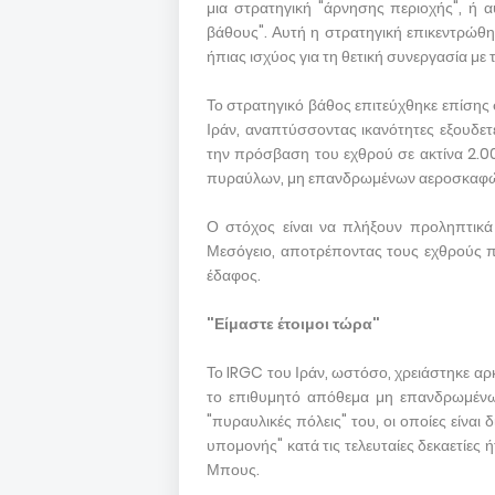
μια στρατηγική "άρνησης περιοχής", ή 
βάθους". Αυτή η στρατηγική επικεντρώθη
ήπιας ισχύος για τη θετική συνεργασία με 
Το στρατηγικό βάθος επιτεύχθηκε επίσης
Ιράν, αναπτύσσοντας ικανότητες εξουδ
την πρόσβαση του εχθρού σε ακτίνα 2.0
πυραύλων, μη επανδρωμένων αεροσκαφών
Ο στόχος είναι να πλήξουν προληπτικά
Μεσόγειο, αποτρέποντας τους εχθρούς π
έδαφος.
"Είμαστε έτοιμοι τώρα"
Το IRGC του Ιράν, ωστόσο, χρειάστηκε αρκ
το επιθυμητό απόθεμα μη επανδρωμένω
"πυραυλικές πόλεις" του, οι οποίες είναι
υπομονής" κατά τις τελευταίες δεκαετίες ή
Μπους.