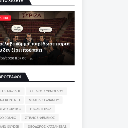
Ν ΤΟ ΧΑΣΕΤΕ
ΛΙΤΙΚΗ
ρέλαβε κόμμα, παρέδωσε παρέα
 δεν ξέρει πού πάει
/05/2026 11:07:00 π.μ.
ΘΡΟΓΡΑΦΟΙ
ΑΤΗΣ ΜΑΖΙΔΗΣ
ΣΤΕΛΙΟΣ ΣΥΡΜΟΓΛΟΥ
ΙΝΑ ΚΟΝΤΑΞΗ
ΜΙΧΑΗΛ ΣΤΥΛΙΑΝΟΥ
REW KORYBKO
LUCAS LEIROZ
GO BOSNIC
ΣΤΕΛΙΟΣ ΦΕΝΕΚΟΣ
HAEL SNYDER
ΘΕΟΔΩΡΟΣ ΚΑΤΣΑΝΕΒΑΣ