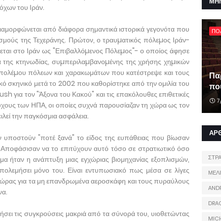
ΜΗ
όχων του Ιράν.
ιαμορφώνεται από διάφορα σημαντικά ιστορικά γεγονότα που
ΠΟ
σμούς της Τεχεράνης. Πρώτον, ο τραυµατικός πόλεµος Ιράν-
ται στο Ιράν ως "Επιβαλλόµενος Πόλεµος"- ο οποίος άφησε
α της κτηνωδίας, συµπεριλαµβανοµένης της χρήσης χηµικών
 πολέµου πόλεων και χαρακωμάτων που κατέστρεψε και τους
Πα
κό σκηνικό μετά το 2002 που καθορίστηκε από την ομιλία του
που
για τον "Άξονα του Κακού" και τις επακόλουθες επιθετικές
7
ύχους των ΗΠΑ, οι οποίες συχνά παρουσίαζαν τη χώρα ως τον
λεί την παγκόσμια ασφάλεια.
ΑΡ
ην υποστούν "ποτέ ξανά" το είδος της ευπάθειας που βίωσαν
. Αποφάσισαν να το επιτύχουν αυτό τόσο σε στρατιωτικό όσο
ΣΤΡ
μα ήταν η ανάπτυξη μιας εγχώριας βιομηχανίας εξοπλισμών,
πολεμήσει μόνο του. Είναι εντυπωσιακό πως μέσα σε λίγες
ΜΕΛ
 χώρας για τα μη επανδρωμένα αεροσκάφη και τους πυραύλους
AND
να.
DRA
τήσει τις συγκρούσεις μακριά από τα σύνορά του, υιοθετώντας
MIC