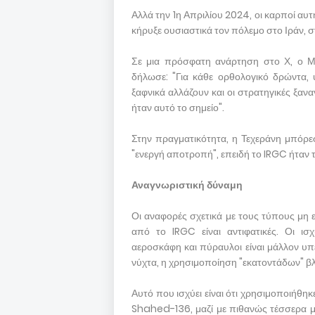
Αλλά την 1η Απριλίου 2024, οι καρποί αυτ
κήρυξε ουσιαστικά τον πόλεμο στο Ιράν, 
Σε μια πρόσφατη ανάρτηση στο Χ, ο Μα
δήλωσε: "Για κάθε ορθολογικό δρώντα,
ξαφνικά αλλάζουν και οι στρατηγικές ξαν
ήταν αυτό το σημείο".
Στην πραγματικότητα, η Τεχεράνη μπόρε
"ενεργή αποτροπή", επειδή το IRGC ήταν τ
Αναγνωριστική δύναμη
Οι αναφορές σχετικά με τους τύπους μ
από το IRGC είναι αντιφατικές. Οι ι
αεροσκάφη και πύραυλοι είναι μάλλον υπε
νύχτα, η χρησιμοποίηση "εκατοντάδων" β
Αυτό που ισχύει είναι ότι χρησιμοποιήθ
Shahed-136, μαζί με πιθανώς τέσσερα 