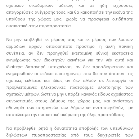
σχετικών οικοδομικών αδειών, και σε ήδη ισχύουσες
απαγορεύσεις ανέγερσής τους, και θα κακοποιήσει την εικόνα της
υπαίθρου της χώρας μας, χωρίς να προσφέρει ο,τιδήποτε
ουσιαστικό στην πυροπροστασία.
Να μην επιβληθεί εκ μέρους σας και εκ μέρους των λοιπών
αρμοδίων αρχών, οποιοδήποτε πρόστιμο, ή άλλη ποινική
συνέπεια, αν δεν προηγηθεί εκτεταμένη εθνική εκστρατεία
ενημέρωσης των ιδιοκτητών ακινήτων για την νέα αυτή και
ιδιαίτερα δαπανηρή υποχρέωση, αν δεν προσδιοριστούν και
ενημερωθούν οι «ειδικοί επιστήμονες» που θα συντάσσουν τις
σχετικές εκθέσεις και ιδίως αν δεν τεθούν σε λειτουργία οι
προβλεπόμενες ηλεκτρονικές πλατφόρμες υλοποίησης των
σχετικών μέτρων, ώστε να μην υπάρξει κανενός είδους αχρείαστος
συνωστισμός στους Δήμους της χώρας μας, και αντίστοιχη
αδυναμία των υπηρεσιών των Δήμων να ανταποκριθούν, με
αποτέλεσμα την ουσιαστική ακύρωση της όλης προσπάθειας.
Να προβλεφθεί ρητά η δυνατότητα υποβολής των υπευθύνων
δηλώσεων πυροπροστασίας από τους διαχειριστές των