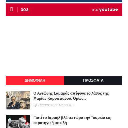
στο
youtube
303
ΔΗΜΟΦΙΛΗ
ΠΡΟΣΦΑΤΑ
Ο Αντώνης Σαμαράς απέφυγε το λάθος της
Μαρίας Καρυστιανού. Όμως...
7/22/2026 10:52:00 π.μ.
Γιατί το Ισραήλ βλέπει τώρα την Τουρκία ως
στρατηγική απειλή