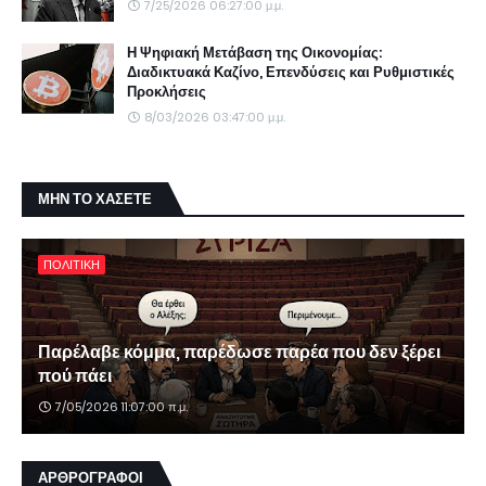
7/25/2026 06:27:00 μ.μ.
Η Ψηφιακή Μετάβαση της Οικονομίας:
Διαδικτυακά Καζίνο, Επενδύσεις και Ρυθμιστικές
Προκλήσεις
8/03/2026 03:47:00 μ.μ.
ΜΗΝ ΤΟ ΧΑΣΕΤΕ
ΠΟΛΙΤΙΚΗ
Παρέλαβε κόμμα, παρέδωσε παρέα που δεν ξέρει
πού πάει
7/05/2026 11:07:00 π.μ.
ΑΡΘΡΟΓΡΑΦΟΙ