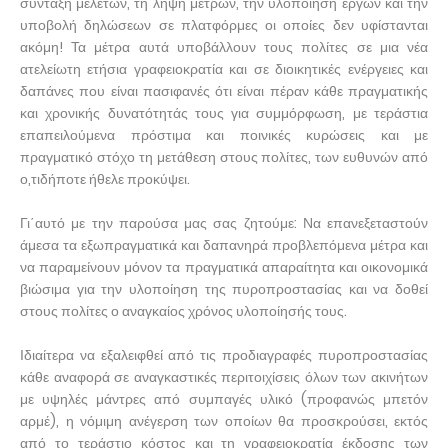
σύνταξη μελετών, τη λήψη μέτρων, την υλοποίηση έργων και την
υποβολή δηλώσεων σε πλατφόρμες οι οποίες δεν υφίστανται
ακόμη! Τα μέτρα αυτά υποβάλλουν τους πολίτες σε μια νέα
ατελείωτη ετήσια γραφειοκρατία και σε διοικητικές ενέργειες και
δαπάνες που είναι πασιφανές ότι είναι πέραν κάθε πραγματικής
και χρονικής δυνατότητάς τους για συμμόρφωση, με τεράστια
επαπειλούμενα πρόστιμα και ποινικές κυρώσεις και με
πραγματικό στόχο τη μετάθεση στους πολίτες, των ευθυνών από
ο,τιδήποτε ήθελε προκύψει.
Γι΄αυτό με την παρούσα μας σας ζητούμε: Να επανεξεταστούν
άμεσα τα εξωπραγματικά και δαπανηρά προβλεπόμενα μέτρα και
να παραμείνουν μόνον τα πραγματικά απαραίτητα και οικονομικά
βιώσιμα για την υλοποίηση της πυροπροστασίας και να δοθεί
στους πολίτες ο αναγκαίος χρόνος υλοποίησής τους.
Ιδιαίτερα να εξαλειφθεί από τις προδιαγραφές πυροπροστασίας
κάθε αναφορά σε αναγκαστικές περιτοιχίσεις όλων των ακινήτων
με υψηλές μάντρες από συμπαγές υλικό (προφανώς μπετόν
αρμέ), η νόμιμη ανέγερση των οποίων θα προσκρούσει, εκτός
από το τεράστιο κόστος και τη γραφειοκρατία έκδοσης των