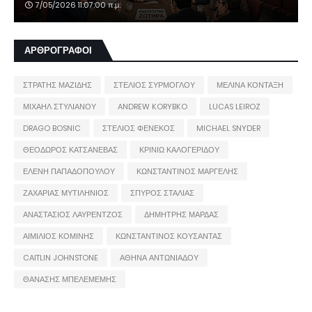
7/05/2026 11:07:00 π.μ.
ΑΡΘΡΟΓΡΑΦΟΙ
ΣΤΡΑΤΗΣ ΜΑΖΙΔΗΣ
ΣΤΕΛΙΟΣ ΣΥΡΜΟΓΛΟΥ
ΜΕΛΙΝΑ ΚΟΝΤΑΞΗ
ΜΙΧΑΗΛ ΣΤΥΛΙΑΝΟΥ
ANDREW KORYBKO
LUCAS LEIROZ
DRAGO BOSNIC
ΣΤΕΛΙΟΣ ΦΕΝΕΚΟΣ
MICHAEL SNYDER
ΘΕΟΔΩΡΟΣ ΚΑΤΣΑΝΕΒΑΣ
ΚΡΙΝΙΩ ΚΑΛΟΓΕΡΙΔΟΥ
ΕΛΕΝΗ ΠΑΠΑΔΟΠΟΥΛΟΥ
ΚΩΝΣΤΑΝΤΙΝΟΣ ΜΑΡΓΕΛΗΣ
ΖΑΧΑΡΙΑΣ ΜΥΤΙΛΗΝΙΟΣ
ΣΠΥΡΟΣ ΣΤΑΛΙΑΣ
ΑΝΑΣΤΑΣΙΟΣ ΛΑΥΡΕΝΤΖΟΣ
ΔΗΜΗΤΡΗΣ ΜΑΡΔΑΣ
ΑΙΜΙΛΙΟΣ ΚΟΜΙΝΗΣ
ΚΩΝΣΤΑΝΤΙΝΟΣ ΚΟΥΣΑΝΤΑΣ
CAITLIN JOHNSTONE
ΑΘΗΝΑ ΑΝΤΩΝΙΑΔΟΥ
ΘΑΝΑΣΗΣ ΜΠΕΛΕΜΕΜΗΣ