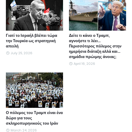
Γιατί το Ισραήλ βλέπει τώρα
Δείτε τι κάνει ο Τραμπ,
την Τουρκία ως στρατηγική
αγνοήστε τι λέει...
απειλή
Περισσότερος πόλεμος στην
ημερήσια διάταξη αλλά και...
July 25, 2026
σημάδια πρώιμης άνοιας;
April 16, 2026
Ο πόλεμος του Τραμπ είναι ένα
δώρο για τους
σκληροπυρηνικούς του Ιράν
March 24, 2026