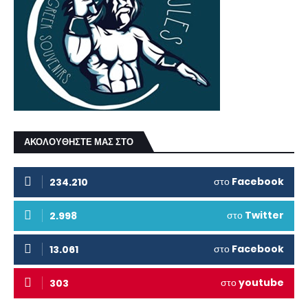
ΑΚΟΛΟΥΘΗΣΤΕ ΜΑΣ ΣΤΟ
στο
Facebook
234.210
στο
Twitter
2.998
στο
Facebook
13.061
στο
youtube
303