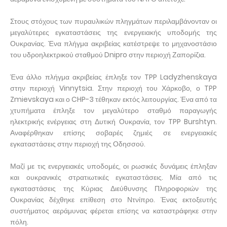
Στους στόχους των πυραυλικών πληγμάτων περιλαμβάνονταν οι
μεγαλύτερες εγκαταστάσεις της ενεργειακής υποδομής της
Ουκρανίας. Ένα πλήγμα ακριβείας κατέστρεψε το μηχανοστάσιο
του υδροηλεκτρικού σταθμού Dnipro στην περιοχή Ζαπορίζια.
Ένα άλλο πλήγμα ακριβείας έπληξε τον TPP Ladyzhenskaya
στην περιοχή Vinnytsia. Στην περιοχή του Χάρκοβο, ο TPP
Zmievskaya και ο CHP-3 τέθηκαν εκτός λειτουργίας. Ένα από τα
χτυπήματα έπληξε τον μεγαλύτερο σταθμό παραγωγής
ηλεκτρικής ενέργειας στη Δυτική Ουκρανία, τον TPP Burshtyn.
Αναφέρθηκαν επίσης σοβαρές ζημιές σε ενεργειακές
εγκαταστάσεις στην περιοχή της Οδησσού.
Μαζί με τις ενεργειακές υποδομές, οι ρωσικές δυνάμεις έπληξαν
και ουκρανικές στρατιωτικές εγκαταστάσεις. Μία από τις
εγκαταστάσεις της Κύριας Διεύθυνσης Πληροφοριών της
Ουκρανίας δέχθηκε επίθεση στο Ντνίπρο. Ένας εκτοξευτής
συστήματος αεράμυνας φέρεται επίσης να καταστράφηκε στην
πόλη.