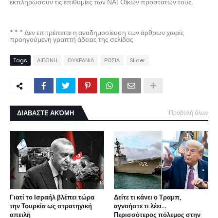
εκπληρώσουν τις επιθυμίες των ΝΑΤΟϊκών προστατών τους.
* * * Δεν επιτρέπεται η αναδημοσίευση των άρθρων χωρίς
προηγούμενη γραπτή άδειας της σελίδας
Tags
ΔΙΕΘΝΗ
ΟΥΚΡΑΝΙΑ
ΡΩΣΙΑ
Slider
ΔΙΑΒΑΣΤΕ ΑΚΌΜΗ
Προβολή όλων
Γιατί το Ισραήλ βλέπει τώρα
Δείτε τι κάνει ο Τραμπ,
την Τουρκία ως στρατηγική
αγνοήστε τι λέει...
απειλή
Περισσότερος πόλεμος στην