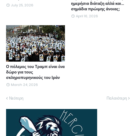
ημερήσια διάταξη αλλά και...
July 25, 2026
σημάδια πρώιμης άνοιας;
April 16, 2026
Ο πόλεμος του Τραμπ είναι ένα
δώρο για τους
σκληροπυρηνικούς του Ιράν
March 24, 2026
Νεότερη
Παλαιότερη