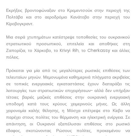
Εκρήξεις βροντοφώναξαν στο Κρεμεντσούκ στην περιοχή της
Πολτάβα και στο αεροδρόμιο Κανάτοβο στην περιοχή του
Κίροβογκραντ.
Μια σειρά χτυπημάτων κατέστρεψε τοποθεσίες του ουκρανικού
στρατιωτικού προσωπικού, επιτελεία και αποθήκες στη
Ζαπορίζια, το Χάρκοβο, το Krivyi Rih, το Cherkassy και άλλες
πόλεις.
Πρόκειται για μία από τις μεγαλύτερες ρωσικές επιθέσεις των
τελευταίων μηνών. Μεμονωμένα καθημερινά πλήγματα ακριβείας
σε τοπικές ενεργειακές εγκαταστάσεις έχουν διαταράξει τις
λειτουργίες των στρατιωτικών επιχειρήσεων- αλλά δεν υπήρξαν
τέτοιες βαριές μαζικές επιθέσεις στην ουκρανική ενεργειακή
υποδομή κατά τους κρύους χειμερινούς μήνες. Ως άλλη
χειρονομία καλής θέλησης, η Μόσχα επέτρεψε στο Κίεβο να
παρέχει στους πολίτες του θέρμανση και ηλεκτρική ενέργεια. Σε
απάντηση, οι Ουκρανοί εξαπέλυσαν επιθέσεις στο ρωσικό
έδαφος, σκοτώνοντας Ρώσους πολίτες, προκειμένου να