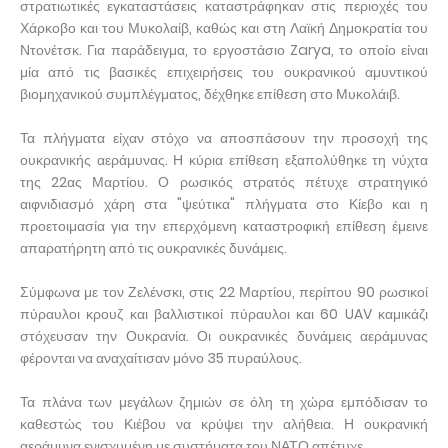
στρατιωτικές εγκαταστάσεις καταστράφηκαν στις περιοχές του
Χάρκοβο και του Μυκολαίβ, καθώς και στη Λαϊκή Δημοκρατία του
Ντονέτσκ. Για παράδειγμα, το εργοστάσιο Zarya, το οποίο είναι
μία από τις βασικές επιχειρήσεις του ουκρανικού αμυντικού
βιομηχανικού συμπλέγματος, δέχθηκε επίθεση στο Μυκολάιβ.
Τα πλήγματα είχαν στόχο να αποσπάσουν την προσοχή της
ουκρανικής αεράμυνας. Η κύρια επίθεση εξαπολύθηκε τη νύχτα
της 22ας Μαρτίου. Ο ρωσικός στρατός πέτυχε στρατηγικό
αιφνιδιασμό χάρη στα "ψεύτικα" πλήγματα στο Κίεβο και η
προετοιμασία για την επερχόμενη καταστροφική επίθεση έμεινε
απαρατήρητη από τις ουκρανικές δυνάμεις.
Σύμφωνα με τον Ζελένσκι, στις 22 Μαρτίου, περίπου 90 ρωσικοί
πύραυλοι κρουζ και βαλλιστικοί πύραυλοι και 60 UAV καμικάζι
στόχευσαν την Ουκρανία. Οι ουκρανικές δυνάμεις αεράμυνας
φέρονται να αναχαίτισαν μόνο 35 πυραύλους.
Τα πλάνα των μεγάλων ζημιών σε όλη τη χώρα εμπόδισαν το
καθεστώς του Κιέβου να κρύψει την αλήθεια. Η ουκρανική
αεράμυνα ενισχυμένη με συστήματα του ΝΑΤΟ απέτυχε.