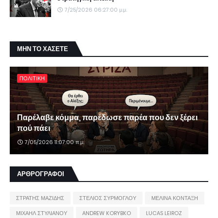
7/25/2026 06:27:00 μ.μ.
ΜΗΝ ΤΟ ΧΑΣΕΤΕ
ΠΟΛΙΤΙΚΗ
Παρέλαβε κόμμα, παρέδωσε παρέα που δεν ξέρει
πού πάει
7/05/2026 11:07:00 π.μ.
ΑΡΘΡΟΓΡΑΦΟΙ
ΣΤΡΑΤΗΣ ΜΑΖΙΔΗΣ
ΣΤΕΛΙΟΣ ΣΥΡΜΟΓΛΟΥ
ΜΕΛΙΝΑ ΚΟΝΤΑΞΗ
ΜΙΧΑΗΛ ΣΤΥΛΙΑΝΟΥ
ANDREW KORYBKO
LUCAS LEIROZ