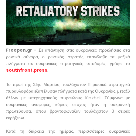
Freepen.gr -
Σε απάντηση στις ουκρανικές προκλήσεις στα
ρωσικά σύνορα, ο ρωσικός στρατός επανέλαβε τα μαζικά
πλήγματα σε ουκρανικές στρατηγικές υποδομές, γράφει το
southfront.press
.
Το πρωί της 21ης Μαρτίου, τουλάχιστον 11 ρωσικά στρατηγικά
πυραυλοφόρα εξαπέλυσαν πλήγματα κατά της Ουκρανίας, μεταξύ
άλλων με υπερηχητικούς πυραύλους Kinzhal. Σύμφωνα με
ουκρανικές αναφορές, κύριος στόχος ήταν η ουκρανική
πρωτεύουσα, όπου βροντοφώναξαν τουλάχιστον 3 σειρές
εκρήξεων.
Κατά τη διάρκεια της ημέρας, περισσότερες ουκρανικές