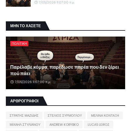
7/05/2026 11:07:00 π.μ.
ΜΗΝ ΤΟ ΧΑΣΕΤΕ
ΠΟΛΙΤΙΚΗ
Παρέλαβε κόμμα, παρέδωσε παρέα που δεν ξέρει
πού πάει
7/05/2026 11:07:00 π.μ.
ΑΡΘΡΟΓΡΑΦΟΙ
ΣΤΡΑΤΗΣ ΜΑΖΙΔΗΣ
ΣΤΕΛΙΟΣ ΣΥΡΜΟΓΛΟΥ
ΜΕΛΙΝΑ ΚΟΝΤΑΞΗ
ΜΙΧΑΗΛ ΣΤΥΛΙΑΝΟΥ
ANDREW KORYBKO
LUCAS LEIROZ