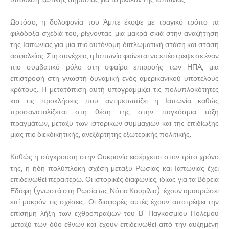
Ωστόσο, η δολοφονία του Άμπε έκοψε με τραγικό τρόπο τα
φιλόδοξα σχέδιά του, ρίχνοντας μια μακρά σκιά στην αναζήτηση
της Ιαπωνίας για μια πιο αυτόνομη διπλωματική στάση και στάση
ασφαλείας. Στη συνέχεια, η Ιαπωνία φαίνεται να επέστρεψε σε έναν
πιο συμβατικό ρόλο στη σφαίρα επιρροής των ΗΠΑ, μια
επιστροφή στη γνωστή δυναμική ενός αμερικανικού υποτελούς
κράτους. Η μετατόπιση αυτή υπογραμμίζει τις πολυπλοκότητες
και τις προκλήσεις που αντιμετωπίζει η Ιαπωνία καθώς
προσανατολίζεται στη θέση της στην παγκόσμια τάξη
πραγμάτων, μεταξύ των ιστορικών συμμαχιών και της επιδίωξης
μιας πιο διεκδικητικής, ανεξάρτητης εξωτερικής πολιτικής.
Καθώς η σύγκρουση στην Ουκρανία εισέρχεται στον τρίτο χρόνο
της, η ήδη πολύπλοκη σχέση μεταξύ Ρωσίας και Ιαπωνίας έχει
επιδεινωθεί περαιτέρω. Οι ιστορικές διαφωνίες, ιδίως για τα Βόρεια
Εδάφη (γνωστά στη Ρωσία ως Νότια Κουρίλια), έχουν αμαυρώσει
επί μακρόν τις σχέσεις. Οι διαφορές αυτές έχουν αποτρέψει την
επίσημη λήξη των εχθροπραξιών του Β' Παγκοσμίου Πολέμου
μεταξύ των δύο εθνών και έχουν επιδεινωθεί από την αυξημένη