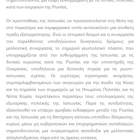
κατά των ενεργειών της Ρωσίας.
Οι προσπάθειες της Ιαπωνίας να προσανατολιστεί στη θέση της
στο παγκόσμιο και περιφερειακό τοπίο αντανακλούν μια σύνθετη
πράξη εξισορρόπησης. Ενώ οι ιστορικοί δεσμοί και η συνεργασία
του παρελθόντος υποδηλώνουν δυνητικούς δρόμους για
μελλοντική συνεργασία, το σημερινό γεωπολιτικό πλαίσιο, που
υπογραμμίζεται από την ευθυγράμμιση της Ιαπωνίας με τις
δυτικές κυρώσεις κατά της Ρωσίας και την υποστήριξη της
Ουκρανίας, υποδηλώνει μια δύσκολη πορεία για τις ρωσο-
ιαπωνικές σχέσεις. Οι ευρύτερες στρατηγικές εκτιμήσεις,
συμπεριλαμβανομένων των ανησυχιών για την άνοδο της Κίνας
και τη σημασία των συμμαχιών με τις Ηνωμένες Πολιτείες και τη
Νότια Κορέα, περιπλέκουν περαιτέρω τους υπολογισμούς της
εξωτερικής πολιτικής της Ιαπωνίας. Παρά τις αντιξοότητες,
εξακολουθεί να υπάρχει αμοιβαίο ενδιαφέρον μεταξύ της Ρωσίας
και της Ιαπωνίας για τη διατήρηση κάποιου επιπέδου δέσμευσης,
κυρίως μέσω μη κυβερνητικών και επιχειρηματικών ανταλλαγών,
σηματοδοτώντας μια συγκρατημένη αισιοδοξία για μελλοντικές
αλληλεπιδράσεις πέρα από τις άμεσες εντάσεις.