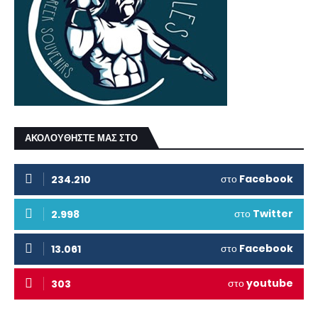
ΑΚΟΛΟΥΘΗΣΤΕ ΜΑΣ ΣΤΟ
στο
Facebook
234.210
στο
Twitter
2.998
στο
Facebook
13.061
στο
youtube
303