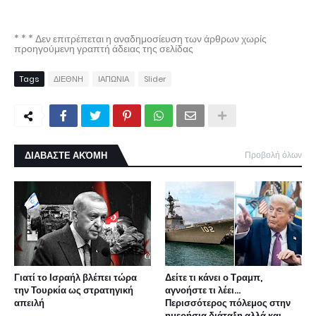
* * * Δεν επιτρέπεται η αναδημοσίευση των άρθρων χωρίς
προηγούμενη γραπτή άδειας της σελίδας
Tags
ΔΙΕΘΝΗ
ΙΑΠΩΝΙΑ
Slider
ΔΙΑΒΑΣΤΕ ΑΚΌΜΗ
Προβολή όλων
Γιατί το Ισραήλ βλέπει τώρα
Δείτε τι κάνει ο Τραμπ,
την Τουρκία ως στρατηγική
αγνοήστε τι λέει...
απειλή
Περισσότερος πόλεμος στην
ημερήσια διάταξη αλλά και...