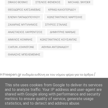
DRAGO BOSNIC
ΣΤΕΛΙΟΣ ΦΕΝΕΚΟΣ
MICHAEL SNYDER
ΘΕΟΔΩΡΟΣ ΚΑΤΣΑΝΕΒΑΣ
ΚΡΙΝΙΩ ΚΑΛΟΓΕΡΙΔΟΥ
ΕΛΕΝΗ ΠΑΠΑΔΟΠΟΥΛΟΥ
ΚΩΝΣΤΑΝΤΙΝΟΣ ΜΑΡΓΕΛΗΣ
ΖΑΧΑΡΙΑΣ ΜΥΤΙΛΗΝΙΟΣ
ΣΠΥΡΟΣ ΣΤΑΛΙΑΣ
ΑΝΑΣΤΑΣΙΟΣ ΛΑΥΡΕΝΤΖΟΣ
ΔΗΜΗΤΡΗΣ ΜΑΡΔΑΣ
ΑΙΜΙΛΙΟΣ ΚΟΜΙΝΗΣ
ΚΩΝΣΤΑΝΤΙΝΟΣ ΚΟΥΣΑΝΤΑΣ
CAITLIN JOHNSTONE
ΑΘΗΝΑ ΑΝΤΩΝΙΑΔΟΥ
ΘΑΝΑΣΗΣ ΜΠΕΛΕΜΕΜΗΣ
Η Freepen.gr ουδεμία ευθύνη εκ του νόμου φέρει για τα άρθρα /
αναρτήσεις που δημοσιεύονται και απηχούν τις απόψεις των συντακτών
τους και δε σημαίνει πως τα υιοθετεί. Σε περίπτωση που θεωρείτε πως
This site uses cookies from Google to deliver its services
θίγεστε από κάποιο εξ αυτών ή ότι υπάρχει κάποιο σφάλμα,
and to analyze traffic. Your IP address and user-agent are
επικοινωνήστε μέσω e-mail
shared with Google along with performance and security
metrics to ensure quality of service, generate usage
Freepen.gr - 2011 - freepengr@gmail.com
statistics, and to detect and address abuse.