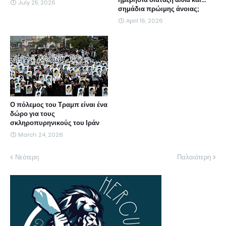
July 25, 2026
σημάδια πρώιμης άνοιας;
April 16, 2026
Ο πόλεμος του Τραμπ είναι ένα
δώρο για τους
σκληροπυρηνικούς του Ιράν
March 24, 2026
Νεότερη
Παλαιότερη