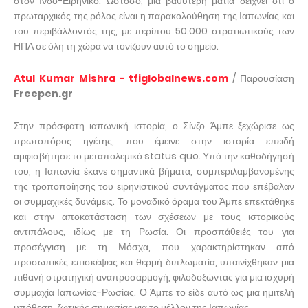
στον Ινδο-Ειρηνικό. Ωστόσο, μια βαθύτερη ματιά δείχνει ότι ο
πρωταρχικός της ρόλος είναι η παρακολούθηση της Ιαπωνίας και
του περιβάλλοντός της, με περίπου 50.000 στρατιωτικούς των
ΗΠΑ σε όλη τη χώρα να τονίζουν αυτό το σημείο.
Atul Kumar Mishra - tfiglobalnews.com
/ Παρουσίαση
Freepen.gr
Στην πρόσφατη ιαπωνική ιστορία, ο Σίνζο Άμπε ξεχώρισε ως
πρωτοπόρος ηγέτης, που έμεινε στην ιστορία επειδή
αμφισβήτησε το μεταπολεμικό status quo. Υπό την καθοδήγησή
του, η Ιαπωνία έκανε σημαντικά βήματα, συμπεριλαμβανομένης
της τροποποίησης του ειρηνιστικού συντάγματος που επέβαλαν
οι συμμαχικές δυνάμεις. Το μοναδικό όραμα του Άμπε επεκτάθηκε
και στην αποκατάσταση των σχέσεων με τους ιστορικούς
αντιπάλους, ιδίως με τη Ρωσία. Οι προσπάθειές του για
προσέγγιση με τη Μόσχα, που χαρακτηρίστηκαν από
προσωπικές επισκέψεις και θερμή διπλωματία, υπαινίχθηκαν μια
πιθανή στρατηγική αναπροσαρμογή, φιλοδοξώντας για μια ισχυρή
συμμαχία Ιαπωνίας-Ρωσίας. Ο Άμπε το είδε αυτό ως μια ημιτελή
υπόθεση, ζωτικής σημασίας για το μέλλον της Ιαπωνίας.