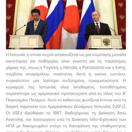
Η Ιαπωνία, η οποία συχνά απεικονίζεται ως μια συμπαγής μονάδα
καινοτομίας και πειθαρχίας, είναι γνωστή για τις παγκόσμιες
μάρκες της, όπως η Toyota, η Honda, η Panasonic και η Sony,
σύμβολα απαράμιλλης ποιότητας. Αυτή η εικόνα, ωστόσο,
συγκαλύπτει μια λιγότερο συζητημένη πραγματικότητα: Η
κυριαρχία της Ιαπωνίας είναι εκτεθειμένη, τοποθετημένη
περισσότερο ως αμερικανικό προτεκτοράτο από το τέλος του Β'
Παγκοσμίου Πολέμου. Αυτό το καθεστώς φωτίζεται έντονα από τη
διαρκή παρουσία των Αμερικανικών Δυνάμεων Ιαπωνίας (USFJ).
Οι USFJ ιδρύθηκαν το 1957, διαδεχόμενες τη Διοίκηση Άπω
Ανατολής, και λειτουργούν υπό τη Διοίκηση Ινδο-Ειρηνικού των
ΗΠΑ με διακηρυγμένο στόχο τη διασφάλιση της σταθερότητας