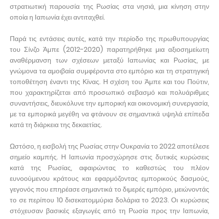
στρατιωτική παρουσία της Ρωσίας στα νησιά, μια κίνηση στην
οποία η Ιαπωνία έχει αντιταχθεί.
Παρά τις εντάσεις αυτές, κατά την περίοδο της πρωθυπουργίας
του Σίνζο Άμπε (2012-2020) παρατηρήθηκε μια αξιοσημείωτη
αναθέρμανση των σχέσεων μεταξύ Ιαπωνίας και Ρωσίας, με
γνώμονα τα αμοιβαία συμφέροντα στο εμπόριο και τη στρατηγική
τοποθέτηση έναντι της Κίνας. Η σχέση του Άμπε και του Πούτιν,
που χαρακτηρίζεται από προσωπικό σεβασμό και πολυάριθμες
συναντήσεις, διευκόλυνε την εμπορική και οικονομική συνεργασία,
με τα εμπορικά μεγέθη να φτάνουν σε σημαντικά υψηλά επίπεδα
κατά τη διάρκεια της δεκαετίας.
Ωστόσο, η εισβολή της Ρωσίας στην Ουκρανία το 2022 αποτέλεσε
σημείο καμπής. Η Ιαπωνία προσχώρησε στις δυτικές κυρώσεις
κατά της Ρωσίας, αφαιρώντας το καθεστώς του πλέον
ευνοούμενου κράτους και εφαρμόζοντας εμπορικούς δασμούς,
γεγονός που επηρέασε σημαντικά το διμερές εμπόριο, μειώνοντάς
το σε περίπου 10 δισεκατομμύρια δολάρια το 2023. Οι κυρώσεις
στόχευσαν βασικές εξαγωγές από τη Ρωσία προς την Ιαπωνία,