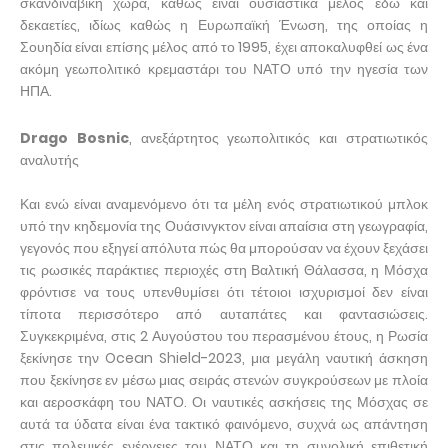
σκανδιναβική χώρα, καθώς είναι ουσιαστικά μέλος εδώ και
δεκαετίες, ιδίως καθώς η Ευρωπαϊκή Ένωση, της οποίας η
Σουηδία είναι επίσης μέλος από το 1995, έχει αποκαλυφθεί ως ένα
ακόμη γεωπολιτικό κρεμαστάρι του ΝΑΤΟ υπό την ηγεσία των
ΗΠΑ.
Drago Bosnic
, ανεξάρτητος γεωπολιτικός και στρατιωτικός
αναλυτής
Και ενώ είναι αναμενόμενο ότι τα μέλη ενός στρατιωτικού μπλοκ
υπό την κηδεμονία της Ουάσινγκτον είναι απαίσια στη γεωγραφία,
γεγονός που εξηγεί απόλυτα πώς θα μπορούσαν να έχουν ξεχάσει
τις ρωσικές παράκτιες περιοχές στη Βαλτική Θάλασσα, η Μόσχα
φρόντισε να τους υπενθυμίσει ότι τέτοιοι ισχυρισμοί δεν είναι
τίποτα περισσότερο από αυταπάτες και φαντασιώσεις.
Συγκεκριμένα, στις 2 Αυγούστου του περασμένου έτους, η Ρωσία
ξεκίνησε την Ocean Shield-2023, μια μεγάλη ναυτική άσκηση
που ξεκίνησε εν μέσω μιας σειράς στενών συγκρούσεων με πλοία
και αεροσκάφη του ΝΑΤΟ. Οι ναυτικές ασκήσεις της Μόσχας σε
αυτά τα ύδατα είναι ένα τακτικό φαινόμενο, συχνά ως απάντηση
στις πολεμικές ενέργειες του ΝΑΤΟ και τη συνολική επιθετική