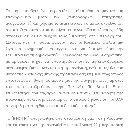
Το μη επανδρωμένο αεροσκάφος είναι ένα σημαντικό μη
επανδρωμένο μέσο ISR (πληροφοριών, επιτήρησης,
αναγνώρισης) και χρησιμοποιείται εκτενώς για αυτόν ακριβώς τον
σκοπό. Ο ρωσικός στρατός σίγουρα το γνωρίζει αυτό και έχει ήδη
αποδείξει ότι δε θα ανεχθεί τους "θεριστές" στην περιοχή του.
Ωστόσο, αυτή τη φορά, φαίνεται πως το Κρεμλίνο επέλεξε μια
λιγότερο κινηματική προσέγγιση για να "υπονομεύσει την
ελευθερία και τη δημοκρατία". Οι αναφορές ποικίλλουν σημαντικά,
με ορισμένες πηγές να υποστηρίζουν ότι το μη επανδρωμένο
αεροσκάφος έκανε αναγκαστική προσγείωση, ενώ το μεγαλύτερο
μέρος της κυρίαρχης μηχανής προπαγάνδας επιμένει πως απλώς
επέστρεψε στη βάση του αφού έχασε την επαφή με τους χειριστές
του που σταθμεύουν στην Πολωνία. Το South Front
επικαλέστηκε τον ταξίαρχο Ireneusz Nowak, επιθεωρητή της
πολωνικής πολεμικής αεροπορίας, ο οποίος δήλωσε ότι "το UAV
συνετρίβη κατά τη διάρκεια εκπαιδευτικής πτήσης".
Το "Reaper" απογειώθηκε από στρατιωτική βάση στη Ρουμανία
και επρόκειτο να προσγειωθεί στην πολωνική 12η αεροπορική