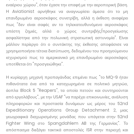
εναέριου χώρου", όταν έχασε την επαφή με την αεροπορική βάση.
Η Aviationist αρνήθηκε να αναγνωρίσει άμεσα ότι το μη
επανδρωμένο αεροσκάφος συνετρίβη, αλλά η έκθεση αναφέρει
πως "δεν είναι σαφές αν το τηλεκατευθυνόμενο αεροσκάφος
υπέστη ζημιές, αλλά ο χώρος συντριβής/προσγείωσης
ασφαλίστηκε από την πολωνική στρατιωτική αστυνομία". Είναι
μάλλον περίεργο ότι ο συντάκτης της έκθεσης αποφάσισε να
χρησιμοποιήσει τέτοια διατύπωση, δεδομένου του προηγούμενου
ισχυρισμού πως το αμερικανικό μη επανδρωμένο αεροσκάφος
υποτίθεται ότι "προσγειώθηκε".
Η κυρίαρχη μηχανή προπαγάνδας επιμένει πως "το MQ-9 ήταν
πιθανότατα ένα από τα καταχωρημένα σε πολιτικό μητρώο,
άοπλα Block 5 "Reapers", τα οποία πετούν και συντηρούνται
από εργολάβους", με την USAF "να παρέχει επικοινωνίες, ανάλυση
πληροφοριών και προστασία δυνάμεων ως μέρος του 52nd
Expeditionary Operations Group Detachment 2, μιας
γεωγραφικά διαχωρισμένης μονάδας που υπάγεται στην 52nd
Fighter Wing στο Spangdahlem AB της Γερμανίας". Το
απόσπασμα διεξάγει τακτικά αποστολές ISR στην περιοχή και