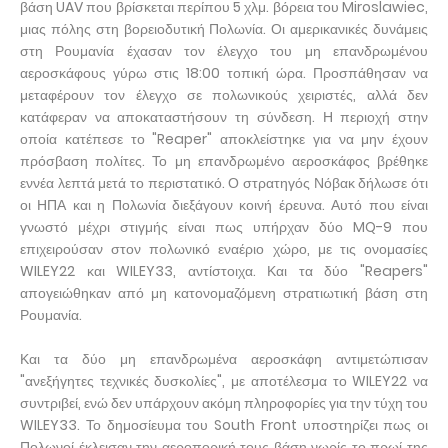
βάση UAV που βρίσκεται περίπου 5 χλμ. βόρεια του Miroslawiec,
μιας πόλης στη βορειοδυτική Πολωνία. Οι αμερικανικές δυνάμεις
στη Ρουμανία έχασαν τον έλεγχο του μη επανδρωμένου
αεροσκάφους γύρω στις 18:00 τοπική ώρα. Προσπάθησαν να
μεταφέρουν τον έλεγχο σε πολωνικούς χειριστές, αλλά δεν
κατάφεραν να αποκαταστήσουν τη σύνδεση. Η περιοχή στην
οποία κατέπεσε το "Reaper" αποκλείστηκε για να μην έχουν
πρόσβαση πολίτες. Το μη επανδρωμένο αεροσκάφος βρέθηκε
εννέα λεπτά μετά το περιστατικό. Ο στρατηγός Νόβακ δήλωσε ότι
οι ΗΠΑ και η Πολωνία διεξάγουν κοινή έρευνα. Αυτό που είναι
γνωστό μέχρι στιγμής είναι πως υπήρχαν δύο MQ-9 που
επιχειρούσαν στον πολωνικό εναέριο χώρο, με τις ονομασίες
WILEY22 και WILEY33, αντίστοιχα. Και τα δύο "Reapers"
απογειώθηκαν από μη κατονομαζόμενη στρατιωτική βάση στη
Ρουμανία.
Και τα δύο μη επανδρωμένα αεροσκάφη αντιμετώπισαν
"ανεξήγητες τεχνικές δυσκολίες", με αποτέλεσμα το WILEY22 να
συντριβεί, ενώ δεν υπάρχουν ακόμη πληροφορίες για την τύχη του
WILEY33. Το δημοσίευμα του South Front υποστηρίζει πως οι
Πολωνοί έκλεισαν την αεροπορική τους βάση νωρίς το πρωί της