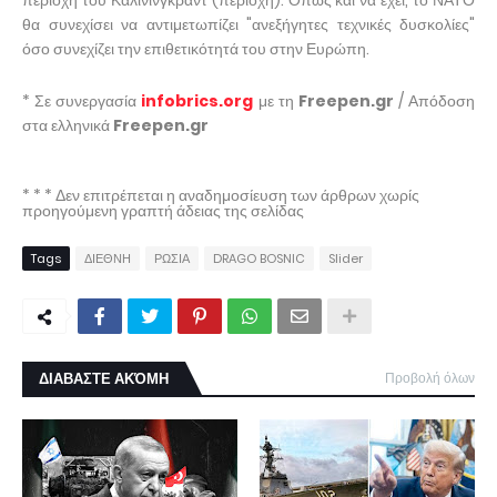
περιοχή του Καλίνινγκραντ (περιοχή). Όπως και να έχει, το ΝΑΤΟ
θα συνεχίσει να αντιμετωπίζει "ανεξήγητες τεχνικές δυσκολίες"
όσο συνεχίζει την επιθετικότητά του στην Ευρώπη.
* Σε συνεργασία
infobrics.org
με τη
Freepen.gr
/ Απόδοση
στα ελληνικά
Freepen.gr
* * * Δεν επιτρέπεται η αναδημοσίευση των άρθρων χωρίς
προηγούμενη γραπτή άδειας της σελίδας
Tags
ΔΙΕΘΝΗ
ΡΩΣΙΑ
DRAGO BOSNIC
Slider
ΔΙΑΒΑΣΤΕ ΑΚΌΜΗ
Προβολή όλων