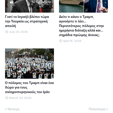
Γιατί το Ισραήλ βλέπει τώρα
Δείτε τι κάνει ο Τραμπ,
την Τουρκία ως στρατηγική
αγνοήστε τι λέει...
απειλή
Περισσότερος πόλεμος στην
ημερήσια διάταξη αλλά και...
July 25, 2026
σημάδια πρώιμης άνοιας;
April 16, 2026
Ο πόλεμος του Τραμπ είναι ένα
δώρο για τους
σκληροπυρηνικούς του Ιράν
March 24, 2026
Νεότερη
Παλαιότερη