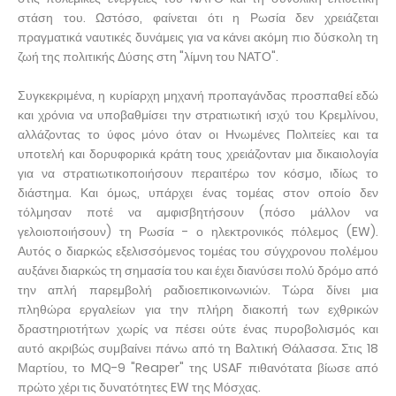
στάση του. Ωστόσο, φαίνεται ότι η Ρωσία δεν χρειάζεται
πραγματικά ναυτικές δυνάμεις για να κάνει ακόμη πιο δύσκολη τη
ζωή της πολιτικής Δύσης στη "λίμνη του ΝΑΤΟ".
Συγκεκριμένα, η κυρίαρχη μηχανή προπαγάνδας προσπαθεί εδώ
και χρόνια να υποβαθμίσει την στρατιωτική ισχύ του Κρεμλίνου,
αλλάζοντας το ύφος μόνο όταν οι Ηνωμένες Πολιτείες και τα
υποτελή και δορυφορικά κράτη τους χρειάζονταν μια δικαιολογία
για να στρατιωτικοποιήσουν περαιτέρω τον κόσμο, ιδίως το
διάστημα. Και όμως, υπάρχει ένας τομέας στον οποίο δεν
τόλμησαν ποτέ να αμφισβητήσουν (πόσο μάλλον να
γελοιοποιήσουν) τη Ρωσία - ο ηλεκτρονικός πόλεμος (EW).
Αυτός ο διαρκώς εξελισσόμενος τομέας του σύγχρονου πολέμου
αυξάνει διαρκώς τη σημασία του και έχει διανύσει πολύ δρόμο από
την απλή παρεμβολή ραδιοεπικοινωνιών. Τώρα δίνει μια
πληθώρα εργαλείων για την πλήρη διακοπή των εχθρικών
δραστηριοτήτων χωρίς να πέσει ούτε ένας πυροβολισμός και
αυτό ακριβώς συμβαίνει πάνω από τη Βαλτική Θάλασσα. Στις 18
Μαρτίου, το MQ-9 "Reaper" της USAF πιθανότατα βίωσε από
πρώτο χέρι τις δυνατότητες EW της Μόσχας.