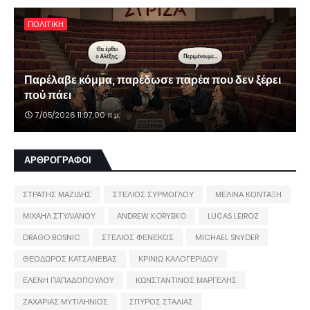
ΠΟΛΙΤΙΚΗ
Παρέλαβε κόμμα, παρέδωσε παρέα που δεν ξέρει
πού πάει
7/05/2026 11:07:00 π.μ.
ΑΡΘΡΟΓΡΑΦΟΙ
ΣΤΡΑΤΗΣ ΜΑΖΙΔΗΣ
ΣΤΕΛΙΟΣ ΣΥΡΜΟΓΛΟΥ
ΜΕΛΙΝΑ ΚΟΝΤΑΞΗ
ΜΙΧΑΗΛ ΣΤΥΛΙΑΝΟΥ
ANDREW KORYBKO
LUCAS LEIROZ
DRAGO BOSNIC
ΣΤΕΛΙΟΣ ΦΕΝΕΚΟΣ
MICHAEL SNYDER
ΘΕΟΔΩΡΟΣ ΚΑΤΣΑΝΕΒΑΣ
ΚΡΙΝΙΩ ΚΑΛΟΓΕΡΙΔΟΥ
ΕΛΕΝΗ ΠΑΠΑΔΟΠΟΥΛΟΥ
ΚΩΝΣΤΑΝΤΙΝΟΣ ΜΑΡΓΕΛΗΣ
ΖΑΧΑΡΙΑΣ ΜΥΤΙΛΗΝΙΟΣ
ΣΠΥΡΟΣ ΣΤΑΛΙΑΣ