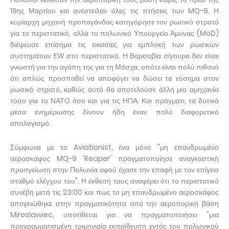
19ης Μαρτίου και ανέστειλαν όλες τις πτήσεις των MQ-9. Η
κυρίαρχη μηχανή προπαγάνδας κατηγόρησε τον ρωσικό στρατό
για το περιστατικό, αλλά το πολωνικό Υπουργείο Άμυνας (MoD)
διέψευσε επίσημα τις εικασίες για εμπλοκή των ρωσικών
συστημάτων EW στο περιστατικό. Η Βαρσοβία σίγουρα δεν είναι
γνωστή για την αγάπη της για τη Μόσχα, οπότε είναι πολύ πιθανό
ότι απλώς προσπαθεί να αποφύγει να δώσει τα εύσημα στον
ρωσικό στρατό, καθώς αυτό θα αποτελούσε άλλη μια αμηχανία
τόσο για το ΝΑΤΟ όσο και για τις ΗΠΑ. Και πράγματι, τα δυτικά
μέσα ενημέρωσης δίνουν ήδη έναν πολύ διαφορετικό
απολογισμό.
Σύμφωνα με το Aviationist, ένα μόνο "μη επανδρωμένο
αεροσκάφος MQ-9 'Reaper' πραγματοποίησε αναγκαστική
προσγείωση στην Πολωνία αφού έχασε την επαφή με τον επίγειο
σταθμό ελέγχου του". Η έκθεσή τους αναφέρει ότι το περιστατικό
συνέβη μετά τις 23:00 και πως το μη επανδρωμένο αεροσκάφος
απογειώθηκε στην πραγματικότητα από την αεροπορική βάση
Miroslawiec, υποτίθεται για να πραγματοποιήσει "μια
προγραμματισμένη τριμηνιαία εκπαίδευση εντός του πολωνικού