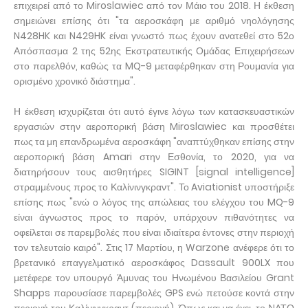
επιχειρεί από το Miroslawiec από τον Μάιο του 2018. Η έκθεση
σημειώνει επίσης ότι "τα αεροσκάφη με αριθμό νηολόγησης
N428HK και N429HK είναι γνωστό πως έχουν ανατεθεί στο 52ο
Απόσπασμα 2 της 52ης Εκστρατευτικής Ομάδας Επιχειρήσεων
στο παρελθόν, καθώς τα MQ-9 μεταφέρθηκαν στη Ρουμανία για
ορισμένο χρονικό διάστημα".
Η έκθεση ισχυρίζεται ότι αυτό έγινε λόγω των κατασκευαστικών
εργασιών στην αεροπορική βάση Miroslawiec και προσθέτει
πως τα μη επανδρωμένα αεροσκάφη "αναπτύχθηκαν επίσης στην
αεροπορική βάση Amari στην Εσθονία, το 2020, για να
διατηρήσουν τους αισθητήρες SIGINT [signal intelligence]
στραμμένους προς το Καλίνινγκραντ". Το Aviationist υποστήριξε
επίσης πως "ενώ ο λόγος της απώλειας του ελέγχου του MQ-9
είναι άγνωστος προς το παρόν, υπάρχουν πιθανότητες να
οφείλεται σε παρεμβολές που είναι ιδιαίτερα έντονες στην περιοχή
τον τελευταίο καιρό". Στις 17 Μαρτίου, η Warzone ανέφερε ότι το
βρετανικό επαγγελματικό αεροσκάφος Dassault 900LX που
μετέφερε τον υπουργό Άμυνας του Ηνωμένου Βασιλείου Grant
Shapps παρουσίασε παρεμβολές GPS ενώ πετούσε κοντά στην