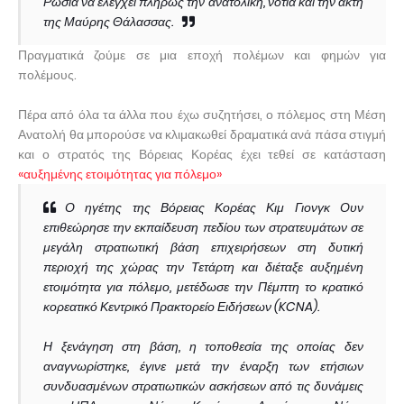
Ρωσία να ελέγχει πλήρως την ανατολική, νότια και την ακτή
της Μαύρης Θάλασσας.
Πραγματικά ζούμε σε μια εποχή πολέμων και φημών για
πολέμους.
Πέρα από όλα τα άλλα που έχω συζητήσει, ο πόλεμος στη Μέση
Ανατολή θα μπορούσε να κλιμακωθεί δραματικά ανά πάσα στιγμή
και ο στρατός της Βόρειας Κορέας έχει τεθεί σε κατάσταση
«αυξημένης ετοιμότητας για πόλεμο»
Ο ηγέτης της Βόρειας Κορέας Κιμ Γιονγκ Ουν
επιθεώρησε την εκπαίδευση πεδίου των στρατευμάτων σε
μεγάλη στρατιωτική βάση επιχειρήσεων στη δυτική
περιοχή της χώρας την Τετάρτη και διέταξε αυξημένη
ετοιμότητα για πόλεμο, μετέδωσε την Πέμπτη το κρατικό
κορεατικό Κεντρικό Πρακτορείο Ειδήσεων (KCNA).
Η ξενάγηση στη βάση, η τοποθεσία της οποίας δεν
αναγνωρίστηκε, έγινε μετά την έναρξη των ετήσιων
συνδυασμένων στρατιωτικών ασκήσεων από τις δυνάμεις