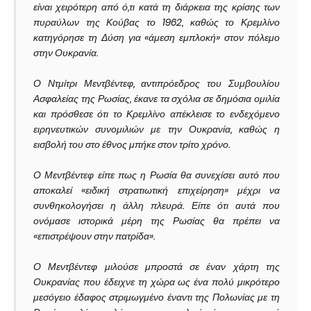
είναι χειρότερη από ό,τι κατά τη διάρκεια της κρίσης των
πυραύλων της Κούβας το 1962, καθώς το Κρεμλίνο
κατηγόρησε τη Δύση για «άμεση εμπλοκή» στον πόλεμο
στην Ουκρανία.
Ο Ντμίτρι Μεντβέντεφ, αντιπρόεδρος του Συμβουλίου
Ασφαλείας της Ρωσίας, έκανε τα σχόλια σε δημόσια ομιλία
και πρόσθεσε ότι το Κρεμλίνο απέκλεισε το ενδεχόμενο
ειρηνευτικών συνομιλιών με την Ουκρανία, καθώς η
εισβολή του στο έθνος μπήκε στον τρίτο χρόνο.
Ο Μεντβέντεφ είπε πως η Ρωσία θα συνεχίσει αυτό που
αποκαλεί «ειδική στρατιωτική επιχείρηση» μέχρι να
συνθηκολογήσει η άλλη πλευρά. Είπε ότι αυτά που
ονόμασε ιστορικά μέρη της Ρωσίας θα πρέπει να
«επιστρέψουν στην πατρίδα».
Ο Μεντβέντεφ μιλούσε μπροστά σε έναν χάρτη της
Ουκρανίας που έδειχνε τη χώρα ως ένα πολύ μικρότερο
μεσόγειο έδαφος στριμωγμένο έναντι της Πολωνίας με τη