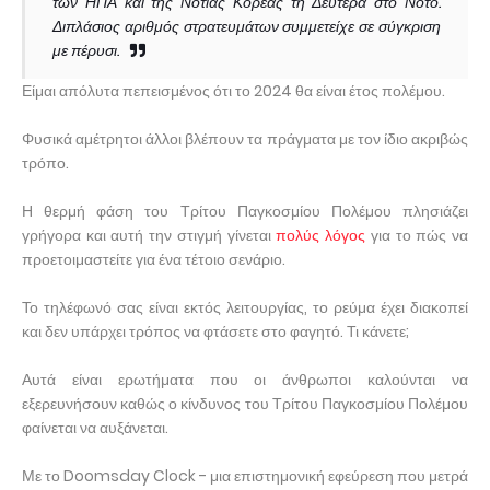
των ΗΠΑ και της Νότιας Κορέας τη Δευτέρα στο Νότο.
Διπλάσιος αριθμός στρατευμάτων συμμετείχε σε σύγκριση
με πέρυσι.
Είμαι απόλυτα πεπεισμένος ότι το 2024 θα είναι έτος πολέμου.
Φυσικά αμέτρητοι άλλοι βλέπουν τα πράγματα με τον ίδιο ακριβώς
τρόπο.
Η θερμή φάση του Τρίτου Παγκοσμίου Πολέμου πλησιάζει
γρήγορα και αυτή την στιγμή γίνεται
πολύς λόγος
για το πώς να
προετοιμαστείτε για ένα τέτοιο σενάριο.
Το τηλέφωνό σας είναι εκτός λειτουργίας, το ρεύμα έχει διακοπεί
και δεν υπάρχει τρόπος να φτάσετε στο φαγητό. Τι κάνετε;
Αυτά είναι ερωτήματα που οι άνθρωποι καλούνται να
εξερευνήσουν καθώς ο κίνδυνος του Τρίτου Παγκοσμίου Πολέμου
φαίνεται να αυξάνεται.
Με το Doomsday Clock - μια επιστημονική εφεύρεση που μετρά