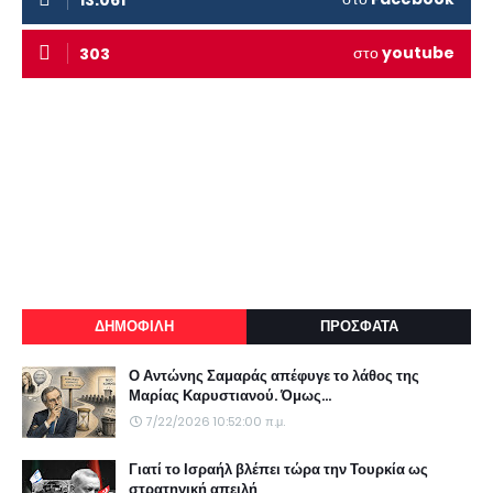
13.061
στο
youtube
303
ΔΗΜΟΦΙΛΗ
ΠΡΟΣΦΑΤΑ
Ο Αντώνης Σαμαράς απέφυγε το λάθος της
Μαρίας Καρυστιανού. Όμως...
7/22/2026 10:52:00 π.μ.
Γιατί το Ισραήλ βλέπει τώρα την Τουρκία ως
στρατηγική απειλή