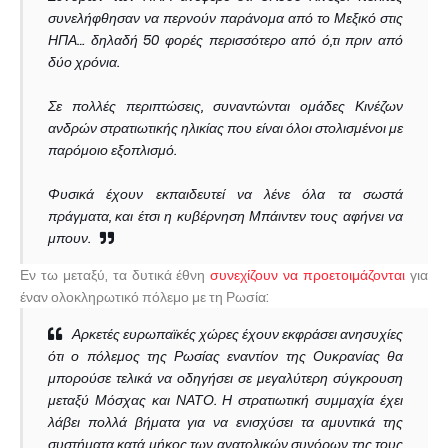
συνελήφθησαν να περνούν παράνομα από το Μεξικό στις
ΗΠΑ… δηλαδή 50 φορές περισσότερο από ό,τι πριν από
δύο χρόνια.
Σε πολλές περιπτώσεις, συναντώνται ομάδες Κινέζων
ανδρών στρατιωτικής ηλικίας που είναι όλοι στολισμένοι με
παρόμοιο εξοπλισμό.
Φυσικά έχουν εκπαιδευτεί να λένε όλα τα σωστά
πράγματα, και έτσι η κυβέρνηση Μπάιντεν τους αφήνει να
μπουν.
Εν τω μεταξύ, τα δυτικά έθνη
συνεχίζουν να προετοιμάζονται
για
έναν ολοκληρωτικό πόλεμο με τη Ρωσία:
Αρκετές ευρωπαϊκές χώρες έχουν εκφράσει ανησυχίες
ότι ο πόλεμος της Ρωσίας εναντίον της Ουκρανίας θα
μπορούσε τελικά να οδηγήσει σε μεγαλύτερη σύγκρουση
μεταξύ Μόσχας και ΝΑΤΟ. Η στρατιωτική συμμαχία έχει
λάβει πολλά βήματα για να ενισχύσει τα αμυντικά της
συστήματα κατά μήκος των ανατολικών συνόρων της τους