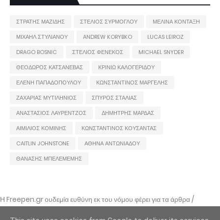
ΣΤΡΑΤΗΣ ΜΑΖΙΔΗΣ
ΣΤΕΛΙΟΣ ΣΥΡΜΟΓΛΟΥ
ΜΕΛΙΝΑ ΚΟΝΤΑΞΗ
ΜΙΧΑΗΛ ΣΤΥΛΙΑΝΟΥ
ANDREW KORYBKO
LUCAS LEIROZ
DRAGO BOSNIC
ΣΤΕΛΙΟΣ ΦΕΝΕΚΟΣ
MICHAEL SNYDER
ΘΕΟΔΩΡΟΣ ΚΑΤΣΑΝΕΒΑΣ
ΚΡΙΝΙΩ ΚΑΛΟΓΕΡΙΔΟΥ
ΕΛΕΝΗ ΠΑΠΑΔΟΠΟΥΛΟΥ
ΚΩΝΣΤΑΝΤΙΝΟΣ ΜΑΡΓΕΛΗΣ
ΖΑΧΑΡΙΑΣ ΜΥΤΙΛΗΝΙΟΣ
ΣΠΥΡΟΣ ΣΤΑΛΙΑΣ
ΑΝΑΣΤΑΣΙΟΣ ΛΑΥΡΕΝΤΖΟΣ
ΔΗΜΗΤΡΗΣ ΜΑΡΔΑΣ
ΑΙΜΙΛΙΟΣ ΚΟΜΙΝΗΣ
ΚΩΝΣΤΑΝΤΙΝΟΣ ΚΟΥΣΑΝΤΑΣ
CAITLIN JOHNSTONE
ΑΘΗΝΑ ΑΝΤΩΝΙΑΔΟΥ
ΘΑΝΑΣΗΣ ΜΠΕΛΕΜΕΜΗΣ
Η Freepen.gr ουδεμία ευθύνη εκ του νόμου φέρει για τα άρθρα /
αναρτήσεις που δημοσιεύονται και απηχούν τις απόψεις των συντακτών
τους και δε σημαίνει πως τα υιοθετεί. Σε περίπτωση που θεωρείτε πως