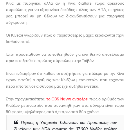
Κίνα με πυρηνικά, αλλά αν η Κίνα διαθέτει τώρα αρκετούς
πυραύλους για να εξαφανίσει δεκάδες πόλεις των ΗΠΑ, οι ηγέτες
μας μπορεί να μη θέλουν να διακινδυνεύσουν μια πυρηνική
σύγκρουση.
Οι Κινέζοι γνωρίζουν πως οι περισσότερες μάχες κερδίζονται πριν
δοθούν ποτέ.
Έτσι προσπαθούν να τοποθετηθούν για ένα θετικό αποτέλεσμα
πριν εκτοξευθεί ο πρώτος πύραυλος στην Ταϊβάν.
Είναι ενδιαφέρον ότι καθώς οι συζητήσεις για πόλεμο με την Κίνα
έχουν ενταθεί, ο αριθμός των Κινέζων μεταναστών που έρχονται
πέρα ​​από τα νότια σύνορά μας έχει αυξηθεί εκθετικά.
Στην πραγματικότητα,
το CBS News αναφέρει
πως ο αριθμός των
Κινέζων μεταναστών που συναντήθηκαν στα σύνορα είναι τώρα
50 φορές υψηλότερος από ό,τι πριν από δύο χρόνια:
Πέρυσι, η Υπηρεσία Τελωνείων και Προστασίας των
Συνόρων των ΗΠΑ ανέφερε ότι 37.000 Κινέζοι πολίτες