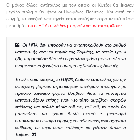
Ο μόνος άλλος αντίπαλος με τον οποίο οι Κινέζοι θα έκαναν
μεγάλο πόλεμο θα ήταν οι Ηνωμένες Πολιτείες. Και αυτή την
στιγμή, τα κινεζικά ναυπηγεία κατασκευάζουν στρατιωτικά πλοία
με ρυθμό
που οι ΗΠΑ απλά δεν μπορούν να ανταποκριθούν
:
Οι ΗΠΑ δεν μπορούν να ανταποκριθούν στο ρυθμό
κατασκευής στα ναυπηγεία της Σαγκάης, τα οποία έχουν
ήδη παρουσιάσει δύο νέα αεροπλανοφόρα με ένα τρίτο να
αναμένεται να ξεκινήσει σύντομα τις θαλάσσιες δοκιμές.
Το τελευταίο σκάφος, το Fujian, διαθέτει καταπέλτες για την
εκτόξευση βαρέων αεροσκαφών σταθερών πτερύγων με
τεράστιο ωφέλιμο φορτίο βομβών. Αυτά τα ναυπηγεία
κατασκευάζουν επίσης έναν νέο τύπο αμφίβιων σκαφών
επίθεσης και πολλά πλοία roll-on, roll-off, τα οποία θα
μπορούσαν να έχουν διπλό σκοπό - μεταφορά
αυτοκινήτων σε καιρό ειρήνης και τεθωρακισμένα οχήματα
επίθεσης σε περίπτωση επίθεσης σε γείτονα, όπως η
Ταϊβάν.