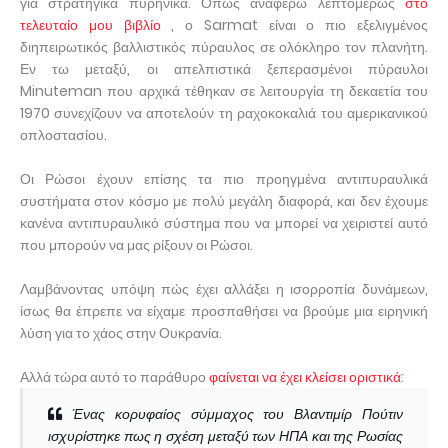
για στρατηγικά πυρηνικά. Όπως αναφέρω λεπτομερώς
στο
τελευταίο μου βιβλίο
, ο Sarmat είναι ο πιο εξελιγμένος
διηπειρωτικός βαλλιστικός πύραυλος σε ολόκληρο τον πλανήτη.
Εν τω μεταξύ, οι απελπιστικά ξεπερασμένοι πύραυλοι
Minuteman που αρχικά τέθηκαν σε λειτουργία τη δεκαετία του
1970 συνεχίζουν να αποτελούν τη ραχοκοκαλιά του αμερικανικού
οπλοστασίου.
Οι Ρώσοι έχουν επίσης τα πιο προηγμένα αντιπυραυλικά
συστήματα στον κόσμο με πολύ μεγάλη διαφορά, και δεν έχουμε
κανένα αντιπυραυλικό σύστημα που να μπορεί να χειριστεί αυτό
που μπορούν να μας ρίξουν οι Ρώσοι.
Λαμβάνοντας υπόψη πώς έχει αλλάξει η ισορροπία δυνάμεων,
ίσως θα έπρεπε να είχαμε προσπαθήσει να βρούμε μια ειρηνική
λύση για το χάος στην Ουκρανία.
Αλλά τώρα αυτό το παράθυρο
φαίνεται να έχει κλείσει οριστικά
:
Ένας κορυφαίος σύμμαχος του Βλαντιμίρ Πούτιν
ισχυρίστηκε πως η σχέση μεταξύ των ΗΠΑ και της Ρωσίας