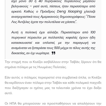
είχε μόνο 30 ή 40 πυρηνικούς πυραύλους μεγάλου
βεληνεκούς – γιατί αυτό, πίστευε, ήταν περισσότερο από
αρκετό. Καθώς ο Πρόεδρος Deng Xiaoping χλεύαζε
ανατριχιαστικά τους Αμερικανούς δημοσιογράφους: "Πόσα
Λος Άντζελες έχετε την πολυτέλεια να χάσετε;".
Αυτή η πολιτική έχει αλλάξει. Περισσότεροι από 100
πυρηνικοί πύραυλοι με πολλαπλές κεφαλές έχουν ήδη
κατασκευαστεί και οπλιστεί, με την παραγωγή να
αναμένεται να ξεπεράσει τους 500 μέχρι το τέλος αυτής της
δεκαετίας, αν όχι νωρίτερα.
Την στιγμή που οι Κινέζοι εισβάλλουν στην Ταϊβάν, ξέρουν ότι θα
σημάνει πόλεμο με τις Ηνωμένες Πολιτείες.
Εάν αυτός ο πόλεμος περιοριστεί στα συμβατικά όπλα, οι Κινέζοι
θα κερδίσουν έναν πόλεμο στην Ταϊβάν και κάθε πολεμικό παιχνίδι
που διεξήγαγαν οι ηγέτες μας τα τελευταία χρόνια το έχει δείξει
αυτό.
Οι ΗΠΑ θα μπορούσαν να προσπαθήσουν να απειλήσουν την