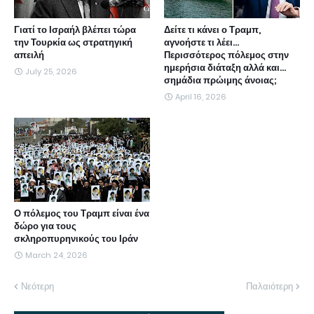
Γιατί το Ισραήλ βλέπει τώρα
Δείτε τι κάνει ο Τραμπ,
την Τουρκία ως στρατηγική
αγνοήστε τι λέει...
απειλή
Περισσότερος πόλεμος στην
ημερήσια διάταξη αλλά και...
July 25, 2026
σημάδια πρώιμης άνοιας;
April 16, 2026
Ο πόλεμος του Τραμπ είναι ένα
δώρο για τους
σκληροπυρηνικούς του Ιράν
March 24, 2026
Νεότερη
Παλαιότερη