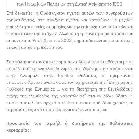
των Ηνωμένων Πολιτειών στη Δυτική Ασία από το 1990
Επί δεκαετίες, η Ουάσινγκτον ηγείται αυτών των συγκρούσεων
σχηματίζοντας, στη συνέχεια ηγείται και κατευθύνει με μεγάλη
επιδεξιότητα ευρείες συμμαχίες για την επίτευξη των πολιτικών και
στρατιωτικών της στόχων. Αλλά αυτή η ικανότητα μετατοπίστηκε
σημαντικά το Δεκέμβριο του 2023, σηματοδοτώντας μια απότομη
μείωση αυτής της ικανότητας.
Σε απάντηση στον αποκλεισμό των πλοίων που συνδέονται με το
Ισραήλ από τις ένοπλες δυνάμεις της Υεμένης που πρόσκεινται
στην Ανσαράλα στην Ερυθρά Θάλασσα, το αμερικανικό
υπουργείο Άμυνας ανακοίνωσε τον σχηματισμό της "Επιχείρησης
Φύλακας της Ευημερίας ... για τη διατήρηση της θεμελιώδους
αρχής της ελευθερίας της ναυσιπλοΐας" στα εν λόγω ύδατα, η
οποία αποτελείται αρχικά από ένα συνασπισμό δέκα χωρών, οι
περισσότερες από τις οποίες είναι ασήμαντοι εταίροι.
Προστασία του Ισραήλ ή διατήρηση της θαλάσσιας
κυριαρχίας;