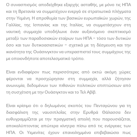
Ο συνασπισμός αποδείχθηκε εξαρχής ασταθής, με μόνο τις ΗΠΑ
και τη Βρετανία να συμμετέχουν ενεργά σε στρατιωτικά πλήγματα
στην Υεμένη. Η απροθυμία των βασικών ευρωπαϊκών χωρών, της
Γαλλίας, της Ισπανίας και της Ιταλίας, να συμμετάσχουν στη
ναυτική συμμαχία υποδήλωνε έναν αυξανόμενο σκεπτικισμό
μεταξύ των παραδοσιακών εταίρων των ΗΠΑ - τόσο των δυτικών
όσο και των δυτικοασιατικών - σχετικά με τη δέσμευση και την
ικανότητα της Ουάσινγκτον να υπερασπιστεί τους συμμάχους της
με οποιονδήποτε αποτελεσματικό τρόπο.
Είναι ενδιαφέρον πως περισσότερες από οκτώ ακόμη χώρες
φέρονται να προσχώρησαν στη συμμαχία, αλλά ζήτησαν
ανωνυμία, δεδομένων των πιθανών πολιτικών επιπτώσεων από
τη συσχέτιση με την Ουάσιγκτον και το Τελ Αβίβ.
Είναι κρίσιμο ότι ο δηλωμένος σκοπός του Πενταγώνου για τη
διασφάλιση της ναυσιπλοΐας στην Ερυθρά Θάλασσα δεν
ευθυγραμμίζεται με την πραγματική απειλή που παρουσιάζεται,
αποκαλύπτοντας απώτερα κίνητρα πίσω από τις ενέργειες των
ΗΠΑ. Οι Υεμενίτες έχουν επανειλημμένα επιβεβαιώσει πως