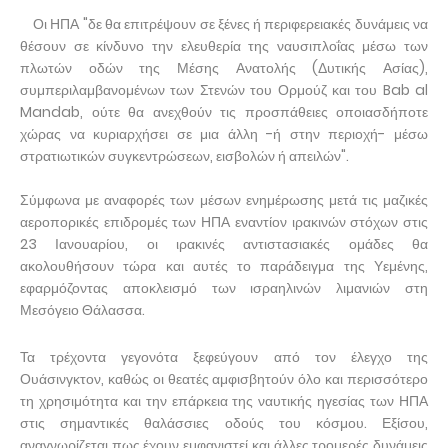
Οι ΗΠΑ "δε θα επιτρέψουν σε ξένες ή περιφερειακές δυνάμεις να
θέσουν σε κίνδυνο την ελευθερία της ναυσιπλοΐας μέσω των
πλωτών οδών της Μέσης Ανατολής (Δυτικής Ασίας),
συμπεριλαμβανομένων των Στενών του Ορμούζ και του Bab al
Mandab, ούτε θα ανεχθούν τις προσπάθειες οποιασδήποτε
χώρας να κυριαρχήσει σε μια άλλη -ή στην περιοχή- μέσω
στρατιωτικών συγκεντρώσεων, εισβολών ή απειλών".
Σύμφωνα με αναφορές των μέσων ενημέρωσης μετά τις μαζικές
αεροπορικές επιδρομές των ΗΠΑ εναντίον ιρακινών στόχων στις
23 Ιανουαρίου, οι ιρακινές αντιστασιακές ομάδες θα
ακολουθήσουν τώρα και αυτές το παράδειγμα της Υεμένης,
εφαρμόζοντας αποκλεισμό των ισραηλινών λιμανιών στη
Μεσόγειο Θάλασσα.
Τα τρέχοντα γεγονότα ξεφεύγουν από τον έλεγχο της
Ουάσινγκτον, καθώς οι θεατές αμφισβητούν όλο και περισσότερο
τη χρησιμότητα και την επάρκεια της ναυτικής ηγεσίας των ΗΠΑ
στις σημαντικές θαλάσσιες οδούς του κόσμου. Εξίσου,
αναγνωρίζεται πως έχουν εμφανιστεί και άλλες τρομερές δυνάμεις