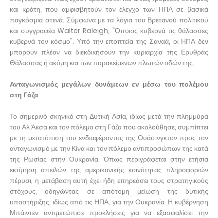
και κράτη, που αμφισβητούν τον έλεγχο των ΗΠΑ σε βασικά
παγκόσμια στενά. Σύμφωνα με τα λόγια του Βρετανού πολιτικού
και συγγραφέα Walter Raleigh, "Όποιος κυβερνά τις θάλασσες
κυβερνά τον κόσμο". Υπό την εποπτεία της Σαναά, οι ΗΠΑ δεν
μπορούν πλέον να διεκδικήσουν την κυριαρχία της Ερυθράς
Θάλασσας ή ακόμη και των παρακείμενων πλωτών οδών της.
Ανταγωνισμός μεγάλων δυνάμεων εν μέσω του πολέμου
στη Γάζα
Το σημερινό σκηνικό στη Δυτική Ασία, ιδίως μετά την πλημμύρα
του Αλ Άκσα και τον πόλεμο στη Γάζα που ακολούθησε, συμπίπτει
με τη μετατόπιση του ενδιαφέροντος της Ουάσινγκτον προς τον
ανταγωνισμό με την Κίνα και τον πόλεμο αντιπροσώπων της κατά
της Ρωσίας στην Ουκρανία. Όπως περιγράφεται στην ετήσια
εκτίμηση απειλών της αμερικανικής κοινότητας πληροφοριών
πέρυσι, η μετάβαση αυτή έχει ήδη επηρεάσει τους στρατηγικούς
στόχους, οδηγώντας σε απότομη μείωση της δυτικής
υποστήριξης, ιδίως από τις ΗΠΑ, για την Ουκρανία. Η κυβέρνηση
Μπάιντεν αντιμετώπισε προκλήσεις για να εξασφαλίσει την