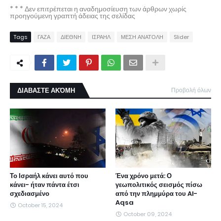
* * * Δεν επιτρέπεται η αναδημοσίευση των άρθρων χωρίς
προηγούμενη γραπτή άδειας της σελίδας
Tags
ΓΑΖΑ
ΔΙΕΘΝΗ
ΙΣΡΑΗΛ
ΜΕΣΗ ΑΝΑΤΟΛΗ
Slider
ΔΙΑΒΑΣΤΕ ΑΚΌΜΗ
Προβολή όλων
Το Ισραήλ κάνει αυτό που
Ένα χρόνο μετά: Ο
κάνει- ήταν πάντα έτσι
γεωπολιτικός σεισμός πίσω
σχεδιασμένο
από την πλημμύρα του Al-
Aqsa
October 15, 2024
October 09, 2024