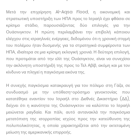
Μετά την επιχείρηση Al-Aqsa Flood, η οικονομική και
στρατιωτική υποστήριξη των ΗΠΑ προς το Ισραήλ έχει φθάσει σε
κρίσιμο στάδιο, παρουσιάζοντας δύο επιλογές για την
Ουάσινγκτον. Η πρώτη περιλαμβάνει την επιβολή κάποιου
ελέγχου στις ισραηλινές ενέργειες, δεδομένου ότι η χρονική στιγμή
του πολέμου ήταν δυσμενής για τα στρατηγικά συμφέροντα των
ΗΠΑ, ιδιαίτερα σε μια κρίσιμη εκλογική χρονιά. Η δεύτερη επιλογή,
που προτιμάται από την ελίτ της Ουάσιγκτον, είναι να συνεχίσει
την ακλόνητη υποστήριξή της προς το Τελ Αβίβ, ακόμη και με τον
κίνδυνο να πληγεί η παγκόσμια εικόνα της.
Η συνεχής παγκόσμια κατακραυγή για τον πόλεμο στη Γάζα, σε
συνδυασμό με την υπόθεση-ορόσημο γενοκτονίας που
κατατέθηκε εναντίον του Ισραήλ στο Διεθνές Δικαστήριο (ΔΔ),
δείχνει ότι η ικανότητα της Ουάσινγκτον να καλύπτει το Ισραήλ
μειώνεται ραγδαία. Και πάλι, αυτό αντανακλά την παγκόσμια
μετατόπιση της ισορροπίας ισχύος προς την κατεύθυνση της
πολυπολικότητας, η οποία χαρακτηρίζεται από την εκτεταμένη
μείωση της αμερικανικής επιρροής.