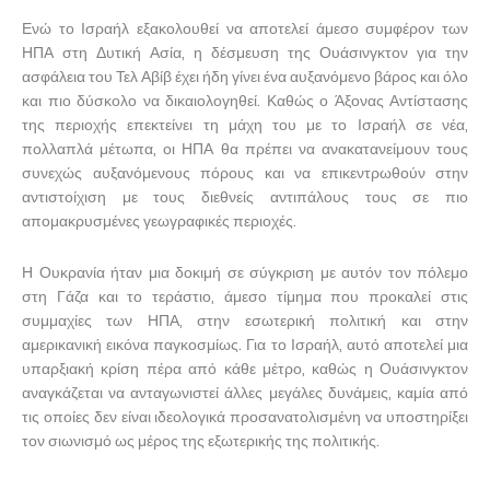
Ενώ το Ισραήλ εξακολουθεί να αποτελεί άμεσο συμφέρον των
ΗΠΑ στη Δυτική Ασία, η δέσμευση της Ουάσινγκτον για την
ασφάλεια του Τελ Αβίβ έχει ήδη γίνει ένα αυξανόμενο βάρος και όλο
και πιο δύσκολο να δικαιολογηθεί. Καθώς ο Άξονας Αντίστασης
της περιοχής επεκτείνει τη μάχη του με το Ισραήλ σε νέα,
πολλαπλά μέτωπα, οι ΗΠΑ θα πρέπει να ανακατανείμουν τους
συνεχώς αυξανόμενους πόρους και να επικεντρωθούν στην
αντιστοίχιση με τους διεθνείς αντιπάλους τους σε πιο
απομακρυσμένες γεωγραφικές περιοχές.
Η Ουκρανία ήταν μια δοκιμή σε σύγκριση με αυτόν τον πόλεμο
στη Γάζα και το τεράστιο, άμεσο τίμημα που προκαλεί στις
συμμαχίες των ΗΠΑ, στην εσωτερική πολιτική και στην
αμερικανική εικόνα παγκοσμίως. Για το Ισραήλ, αυτό αποτελεί μια
υπαρξιακή κρίση πέρα από κάθε μέτρο, καθώς η Ουάσινγκτον
αναγκάζεται να ανταγωνιστεί άλλες μεγάλες δυνάμεις, καμία από
τις οποίες δεν είναι ιδεολογικά προσανατολισμένη να υποστηρίξει
τον σιωνισμό ως μέρος της εξωτερικής της πολιτικής.