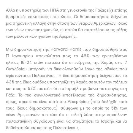
Αλλά η υποστήριξη των ΗΠΑ στη γενοκτονία της Γάζας είχε επίσης
δραματικές εσωτερικές επιπτώσεις. Οι δημοσκοπήσεις δείχνουν
μια σημαντική αλλαγή στην στάση των νεαρών Αμερικανών, ιδίως
των νέων πανεπιστημιακών, οι οποίοι θα αποτελέσουν τις τάξεις
των μελλοντικών ηγετών της Αμερικής.
Μια δημοσκόπηση της Harvard-Harris που δημοσιεύθηκε στις
17 Ιανουαρίου αποκαλύπτει πως το 46% των ερωτηθέντων
ηλικίας 18-24 ετών πιστεύει ότι οι ενέργειες της Χαμάς στις 7
Οκτωβρίου μπορούν να δικαιολογηθούν λόγω της αδικίας που
υφίστανται οι Παλαιστίνιοι. Η ίδια δημοσκόπηση δείχνει πως το
43% της ίδιας ομάδας υποστηρίζει τη Χαμάς σε αυτόν τον πόλεμο
και πως το 57% πιστεύει ότι το Ισραήλ προβαίνει σε σφαγές στη
Γάζα. Το πιο συγκλονιστικό αποτέλεσμα της δημοσκόπησης,
όμως, πρέπει να είναι αυτό του Δεκεμβρίου (που διεξήχθη από
τους ίδιους δημοσκόπους), σύμφωνα με το οποίο το 51% των
νέων Αμερικανών πιστεύει ότι η τελική λύση στην ισραηλινο-
παλαιστινιακή σύγκρουση είναι να σταματήσει το Ισραήλ και να
δοθεί στη Χαμάς και τους Παλαιστίνιους.