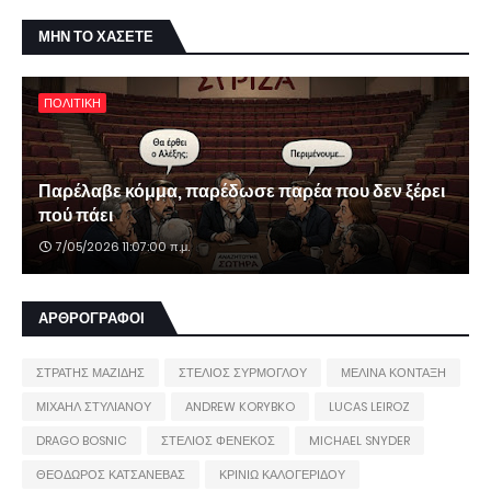
ΜΗΝ ΤΟ ΧΑΣΕΤΕ
ΠΟΛΙΤΙΚΗ
Παρέλαβε κόμμα, παρέδωσε παρέα που δεν ξέρει
πού πάει
7/05/2026 11:07:00 π.μ.
ΑΡΘΡΟΓΡΑΦΟΙ
ΣΤΡΑΤΗΣ ΜΑΖΙΔΗΣ
ΣΤΕΛΙΟΣ ΣΥΡΜΟΓΛΟΥ
ΜΕΛΙΝΑ ΚΟΝΤΑΞΗ
ΜΙΧΑΗΛ ΣΤΥΛΙΑΝΟΥ
ANDREW KORYBKO
LUCAS LEIROZ
DRAGO BOSNIC
ΣΤΕΛΙΟΣ ΦΕΝΕΚΟΣ
MICHAEL SNYDER
ΘΕΟΔΩΡΟΣ ΚΑΤΣΑΝΕΒΑΣ
ΚΡΙΝΙΩ ΚΑΛΟΓΕΡΙΔΟΥ