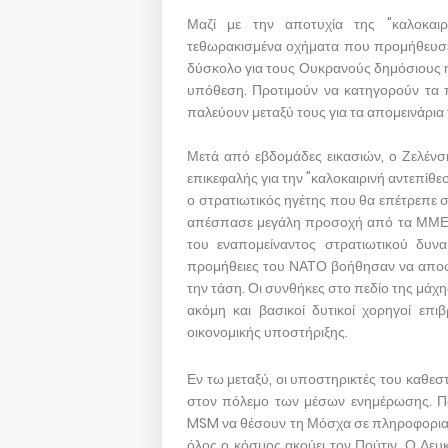
Μαζί με την αποτυχία της "καλοκαιρ
τεθωρακισμένα οχήματα που προμήθευσε
δύσκολο για τους Ουκρανούς δημόσιους η
υπόθεση. Προτιμούν να κατηγορούν τα π
παλεύουν μεταξύ τους για τα απομεινάρια 
Μετά από εβδομάδες εικασιών, ο Ζελένσκ
επικεφαλής για την "καλοκαιρινή αντεπίθε
ο στρατιωτικός ηγέτης που θα επέτρεπε σ
απέσπασε μεγάλη προσοχή από τα ΜΜΕ κα
του εναπομείναντος στρατιωτικού δυνα
προμήθειες του ΝΑΤΟ βοήθησαν να αποφε
την τάση. Οι συνθήκες στο πεδίο της μάχη
ακόμη και βασικοί δυτικοί χορηγοί επ
οικονομικής υποστήριξης.
Εν τω μεταξύ, οι υποστηρικτές του καθε
στον πόλεμο των μέσων ενημέρωσης. Πα
MSM να θέσουν τη Μόσχα σε πληροφοριακ
όλος ο κόσμος ακούει τον Πούτιν. Ο Λευ