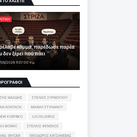
Ν ΤΟ ΧΑΣΕΤΕ
ΛΙΤΙΚΗ
ρέλαβε κόμμα, παρέδωσε παρέα
 δεν ξέρει πού πάει
/05/2026 11:07:00 π.μ.
ΘΡΟΓΡΑΦΟΙ
ΑΤΗΣ ΜΑΖΙΔΗΣ
ΣΤΕΛΙΟΣ ΣΥΡΜΟΓΛΟΥ
ΙΝΑ ΚΟΝΤΑΞΗ
ΜΙΧΑΗΛ ΣΤΥΛΙΑΝΟΥ
REW KORYBKO
LUCAS LEIROZ
GO BOSNIC
ΣΤΕΛΙΟΣ ΦΕΝΕΚΟΣ
HAEL SNYDER
ΘΕΟΔΩΡΟΣ ΚΑΤΣΑΝΕΒΑΣ