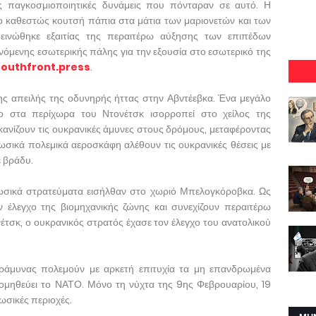
ς παγκοσμιοποιητικές δυνάμεις που πόνταραν σε αυτό. Η
 καθεστώς κουτσή πάπια στα μάτια των μαριονετών και των
εινώθηκε εξαιτίας της περαιτέρω αύξησης των επιπέδων
ινόμενης εσωτερικής πάλης για την εξουσία στο εσωτερικό της
southfront.press
.
ης απειλής της οδυνηρής ήττας στην Αβντέεβκα. Ένα μεγάλο
ο στα περίχωρα του Ντονέτσκ ισορροπεί στο χείλος της
ανίζουν τις ουκρανικές άμυνες στους δρόμους, μεταφέροντας
ωσικά πολεμικά αεροσκάφη αλέθουν τις ουκρανικές θέσεις με
ε βράδυ.
ωσικά στρατεύματα εισήλθαν στο χωριό Μπελογκόροβκα. Ως
έλεγχο της βιομηχανικής ζώνης και συνεχίζουν περαιτέρω
νέτσκ, ο ουκρανικός στρατός έχασε τον έλεγχο του ανατολικού
αεράμυνας πολεμούν με αρκετή επιτυχία τα μη επανδρωμένα
μηθεύει το ΝΑΤΟ. Μόνο τη νύχτα της 9ης Φεβρουαρίου, 19
ωσικές περιοχές.