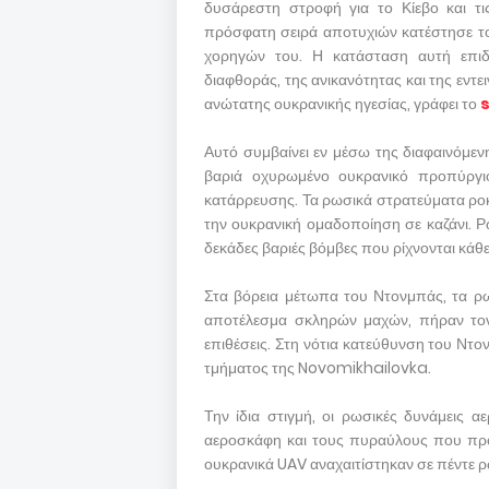
δυσάρεστη στροφή για το Κίεβο και τι
πρόσφατη σειρά αποτυχιών κατέστησε το
χορηγών του. Η κατάσταση αυτή επιδ
διαφθοράς, της ανικανότητας και της εντε
ανώτατης ουκρανικής ηγεσίας, γράφει το
Αυτό συμβαίνει εν μέσω της διαφαινόμεν
βαριά οχυρωμένο ουκρανικό προπύργι
κατάρρευσης. Τα ρωσικά στρατεύματα ροκ
την ουκρανική ομαδοποίηση σε καζάνι. Ρ
δεκάδες βαριές βόμβες που ρίχνονται κάθ
Στα βόρεια μέτωπα του Ντονμπάς, τα ρ
αποτέλεσμα σκληρών μαχών, πήραν τον 
επιθέσεις. Στη νότια κατεύθυνση του Ντο
τμήματος της Novomikhailovka.
Την ίδια στιγμή, οι ρωσικές δυνάμεις 
αεροσκάφη και τους πυραύλους που προ
ουκρανικά UAV αναχαιτίστηκαν σε πέντε ρ