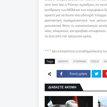
από όσα λέει ο Ρώσος πρόεδρος σε συνέν
αντίδραση των MSM και των κορυφαίων δυτ
αρκετή για να δώσει ένα οδυνηρό πλήγμα
φανταστική πραγματικότητα των μέσων 
μειονεκτική θέση το κατασκεύασμα αυτής
νέας, ειλικρινούς και αμοιβαία επωφελο
τη ζωή από την τρέχουσα κρίση.
* * * Δεν επιτρέπεται η αναδημοσίευση τ
Tags
ΔΙΕΘΝΗ
ΟΥΚΡΑΝΙΑ
ΡΩΣΙΑ
Sl
Κοινή χρήση
ΔΙΑΒΑΣΤΕ ΑΚΌΜΗ