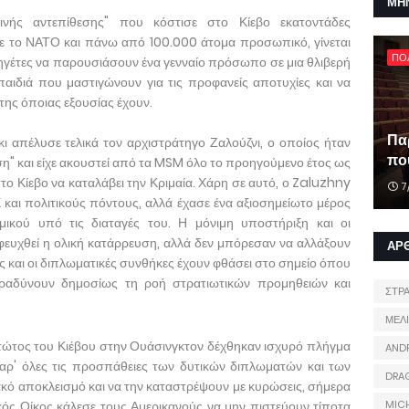
ΜΗ
ινής αντεπίθεσης" που κόστισε στο Κίεβο εκατοντάδες
 το ΝΑΤΟ και πάνω από 100.000 άτομα προσωπικό, γίνεται
ΠΟ
γέτες να παρουσιάσουν ένα γενναίο πρόσωπο σε μια θλιβερή
αιδιά που μαστιγώνουν για τις προφανείς αποτυχίες και να
της όποιας εξουσίας έχουν.
Πα
ι απέλυσε τελικά τον αρχιστράτηγο Ζαλούζνι, ο οποίος ήταν
που
ση" και είχε ακουστεί από τα MSM όλο το προηγούμενο έτος ως
το Κίεβο να καταλάβει την Κριμαία. Χάρη σε αυτό, ο Zaluzhny
7
ι πολιτικούς πόντους, αλλά έχασε ένα αξιοσημείωτο μέρος
μικού υπό τις διαταγές του. Η μόνιμη υποστήριξη και οι
υχθεί η ολική κατάρρευση, αλλά δεν μπόρεσαν να αλλάξουν
ΑΡ
ς και οι διπλωματικές συνθήκες έχουν φθάσει στο σημείο όπου
ιβραδύνουν δημοσίως τη ροή στρατιωτικών προμηθειών και
ΣΤΡ
ΜΕΛ
στώτος του Κιέβου στην Ουάσινγκτον δέχθηκαν ισχυρό πλήγμα
AND
ρ' όλες τις προσπάθειες των δυτικών διπλωματών και των
DRA
ό αποκλεισμό και να την καταστρέψουν με κυρώσεις, σήμερα
κός Οίκος κάλεσε τους Αμερικανούς να μην πιστεύουν τίποτα
MIC