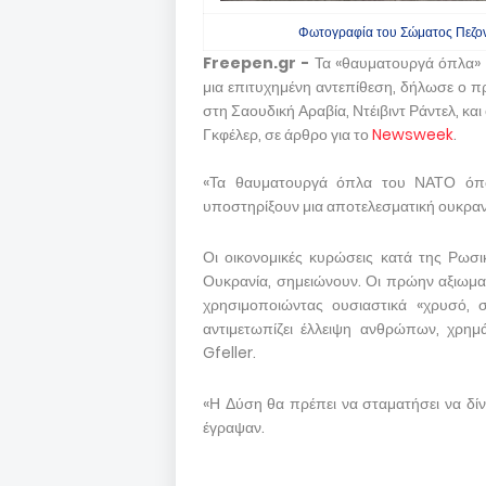
Φωτογραφία του Σώματος Πεζον
Freepen.gr -
Τα «θαυματουργά όπλα»
μια επιτυχημένη αντεπίθεση, δήλωσε ο π
στη Σαουδική Αραβία, Ντέιβιντ Ράντελ, κ
Γκφέλερ, σε άρθρο για το
Newsweek
.
«Τα θαυματουργά όπλα του ΝΑΤΟ όπ
υποστηρίξουν μια αποτελεσματική ουκραν
Οι οικονομικές κυρώσεις κατά της Ρωσ
Ουκρανία, σημειώνουν. Οι πρώην αξιωμ
χρησιμοποιώντας ουσιαστικά «χρυσό, σι
αντιμετωπίζει έλλειψη ανθρώπων, χρημ
Gfeller.
«Η Δύση θα πρέπει να σταματήσει να δίν
έγραψαν.