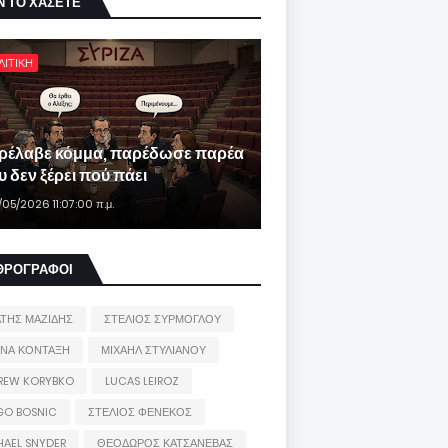
Ν ΤΟ ΧΑΣΕΤΕ
ΛΙΤΙΚΗ
ρέλαβε κόμμα, παρέδωσε παρέα
 δεν ξέρει πού πάει
/05/2026 11:07:00 π.μ.
ΘΡΟΓΡΑΦΟΙ
ΑΤΗΣ ΜΑΖΙΔΗΣ
ΣΤΕΛΙΟΣ ΣΥΡΜΟΓΛΟΥ
ΙΝΑ ΚΟΝΤΑΞΗ
ΜΙΧΑΗΛ ΣΤΥΛΙΑΝΟΥ
REW KORYBKO
LUCAS LEIROZ
GO BOSNIC
ΣΤΕΛΙΟΣ ΦΕΝΕΚΟΣ
HAEL SNYDER
ΘΕΟΔΩΡΟΣ ΚΑΤΣΑΝΕΒΑΣ