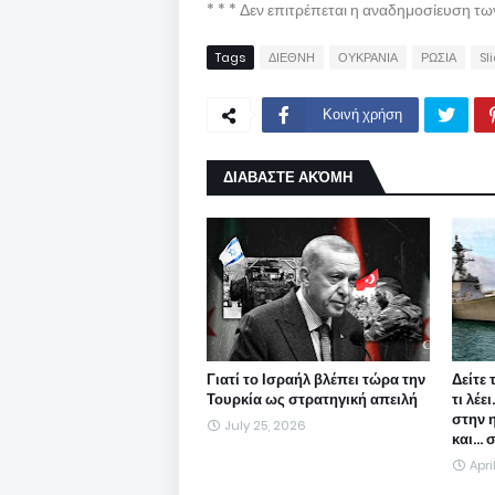
* * * Δεν επιτρέπεται η αναδημοσίευση τ
Tags
ΔΙΕΘΝΗ
ΟΥΚΡΑΝΙΑ
ΡΩΣΙΑ
Sl
Κοινή χρήση
ΔΙΑΒΑΣΤΕ ΑΚΌΜΗ
Γιατί το Ισραήλ βλέπει τώρα την
Δείτε 
Τουρκία ως στρατηγική απειλή
τι λέε
στην 
July 25, 2026
και...
Apri