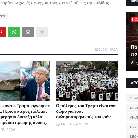
ΜΗ
ων άρθρων χωρίς προηγούμενη γραπτή άδειας της σελίδας
ider
ΠΟ
Πα
Προβολή όλων
που
7
ΑΡ
ΣΤΡ
τι κάνει ο Τραμπ, αγνοήστε
Ο πόλεμος του Τραμπ είναι ένα
ΜΕΛ
ι... Περισσότερος πόλεμος
δώρο για τους
ημερήσια διάταξη αλλά
σκληροπυρηνικούς του Ιράν
AND
 σημάδια πρώιμης άνοιας;
March 24, 2026
DRA
l 16, 2026
MIC