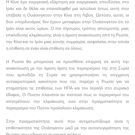
Η Κίνα έχει ενεργειακή εξάρτηση και ενεργειακές επενδύσεις στο
Ιράν και δε θέλει να επαναληφθεί μια απώλεια όπως αυτή που
επέβαλε η Ουάσινγκτον στην Κίνα στη Λιβύη. Ωστόσο, αυτές οι
δύο υπερδυνάμεις δεν έχουν μεταφέρει στην Ουάσινγκτον ότι το
Ιράν είναι εκτός ορίων. Ο πιο σίγουρος τρόπος αποτροπής μιας
επικίνδυνης κλιμάκωσης είναι η άμεση ανακοίνωση από τη Ρωσία,
την Κίνα και το Ιράν μιας κοινής συμμαχίας ασφαλείας στην οποία
η επίθεση σε έναν είναι επίθεση σε όλους.
Η Ρωσία θα μπορούσε να προσθέσει επιρροή σε αυτή την
ανακοίνωση με την άμεση άρση του περιορισμού της στη Συρία
που εμποδίζει τη Συρία να χρησιμοποιήσει τη σύγχρονη
αντιαεροπορική ικανότητα που της παρέχει η Ρωσία για να
σταματήσει τις επιθέσεις των ΗΠΑ και του Ισραήλ στο συριακό
έδαφος. Ο Πούτιν πλανάται αν πιστεύει πως οι περιορισμοί του
αποτρέπουν την κλιμάκωση, ενώ στην πραγματικότητα οι
περιορισμοί του Πούτιν προκαλούν κλιμάκωση.
Στην πραγματικότητα, αυτό που αντιμετωπίζουμε είναι η
επιθετικότητα της Ουάσιγκτον μαζί με την αυτοσυγκράτηση της
Ρωσίας που οδηγεί σε πυρηνικό πόλεμο.