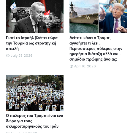
Γιατί το Ισραήλ βλέπει τώρα
Δείτε τι κάνει ο Τραμπ,
την Τουρκία ως στρατηγική
αγνοήστε τι λέει...
απειλή
Περισσότερος πόλεμος στην
ημερήσια διάταξη αλλά και...
July 25, 2026
σημάδια πρώιμης άνοιας;
April 16, 2026
Ο πόλεμος του Τραμπ είναι ένα
δώρο για τους
σκληροπυρηνικούς του Ιράν