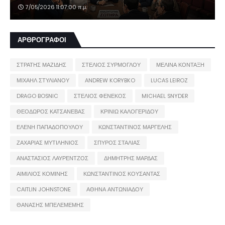
7/05/2026 11:07:00 π.μ.
ΑΡΘΡΟΓΡΑΦΟΙ
ΣΤΡΑΤΗΣ ΜΑΖΙΔΗΣ
ΣΤΕΛΙΟΣ ΣΥΡΜΟΓΛΟΥ
ΜΕΛΙΝΑ ΚΟΝΤΑΞΗ
ΜΙΧΑΗΛ ΣΤΥΛΙΑΝΟΥ
ANDREW KORYBKO
LUCAS LEIROZ
DRAGO BOSNIC
ΣΤΕΛΙΟΣ ΦΕΝΕΚΟΣ
MICHAEL SNYDER
ΘΕΟΔΩΡΟΣ ΚΑΤΣΑΝΕΒΑΣ
ΚΡΙΝΙΩ ΚΑΛΟΓΕΡΙΔΟΥ
ΕΛΕΝΗ ΠΑΠΑΔΟΠΟΥΛΟΥ
ΚΩΝΣΤΑΝΤΙΝΟΣ ΜΑΡΓΕΛΗΣ
ΖΑΧΑΡΙΑΣ ΜΥΤΙΛΗΝΙΟΣ
ΣΠΥΡΟΣ ΣΤΑΛΙΑΣ
ΑΝΑΣΤΑΣΙΟΣ ΛΑΥΡΕΝΤΖΟΣ
ΔΗΜΗΤΡΗΣ ΜΑΡΔΑΣ
ΑΙΜΙΛΙΟΣ ΚΟΜΙΝΗΣ
ΚΩΝΣΤΑΝΤΙΝΟΣ ΚΟΥΣΑΝΤΑΣ
CAITLIN JOHNSTONE
ΑΘΗΝΑ ΑΝΤΩΝΙΑΔΟΥ
ΘΑΝΑΣΗΣ ΜΠΕΛΕΜΕΜΗΣ