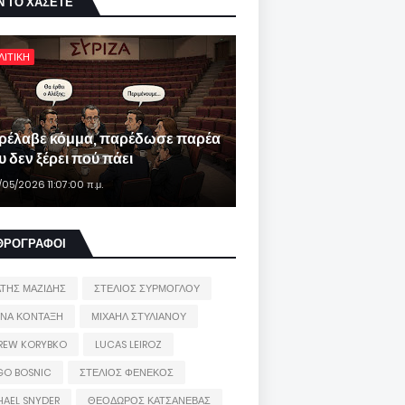
Ν ΤΟ ΧΑΣΕΤΕ
ΛΙΤΙΚΗ
ρέλαβε κόμμα, παρέδωσε παρέα
 δεν ξέρει πού πάει
/05/2026 11:07:00 π.μ.
ΘΡΟΓΡΑΦΟΙ
ΑΤΗΣ ΜΑΖΙΔΗΣ
ΣΤΕΛΙΟΣ ΣΥΡΜΟΓΛΟΥ
ΙΝΑ ΚΟΝΤΑΞΗ
ΜΙΧΑΗΛ ΣΤΥΛΙΑΝΟΥ
REW KORYBKO
LUCAS LEIROZ
GO BOSNIC
ΣΤΕΛΙΟΣ ΦΕΝΕΚΟΣ
HAEL SNYDER
ΘΕΟΔΩΡΟΣ ΚΑΤΣΑΝΕΒΑΣ