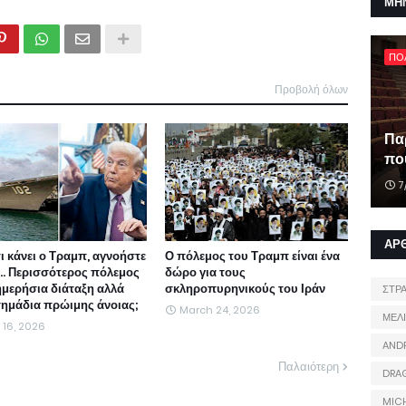
ΜΗ
ΠΟ
Προβολή όλων
Πα
που
7
ΑΡ
τι κάνει ο Τραμπ, αγνοήστε
Ο πόλεμος του Τραμπ είναι ένα
ι... Περισσότερος πόλεμος
δώρο για τους
ημερήσια διάταξη αλλά
σκληροπυρηνικούς του Ιράν
ΣΤΡ
 σημάδια πρώιμης άνοιας;
March 24, 2026
ΜΕΛ
l 16, 2026
AND
Παλαιότερη
DRA
MIC