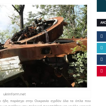
ΑΚ
ukrinform.net
ν ήδη παράσχει στην Ουκρανία σχεδόν όλα τα όπλα που