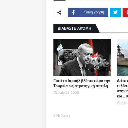
Κοινή χρήση
ΔΙΑΒΑΣΤΕ ΑΚΌΜΗ
Γιατί το Ισραήλ βλέπει τώρα την
Δείτε 
Τουρκία ως στρατηγική απειλή
τι λέε
στην 
July 25, 2026
και...
Apri
Νεότερη