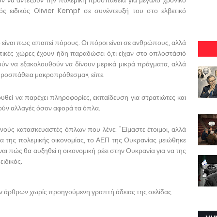
 να αντέξουν την πολεμική προσπάθεια για μεγάλο χρονικό
ός ειδικός Olivier Kempf σε συνέντευξή του στο ελβετικό
είναι πως απαιτεί πόρους. Οι πόροι είναι σε ανθρώπους, αλλά
δυτικές χώρες έχουν ήδη παραδώσει ό,τι είχαν στο οπλοστάσιό
ύν να εξακολουθούν να δίνουν μερικά μικρά πράγματα, αλλά
 προσπάθεια μακροπρόθεσμα», είπε.
υθεί να παρέχει πληροφορίες, εκπαίδευση για στρατιώτες και
ούν αλλαγές όσον αφορά τα όπλα.
ούς κατασκευαστές όπλων που λένε: "Είμαστε έτοιμοι, αλλά
 της πολεμικής οικονομίας, το ΑΕΠ της Ουκρανίας μειώθηκε
ι πώς θα αυξηθεί η οικονομική ρέει στην Ουκρανία για να της
ειδικός.
ων άρθρων χωρίς προηγούμενη γραπτή άδειας της σελίδας