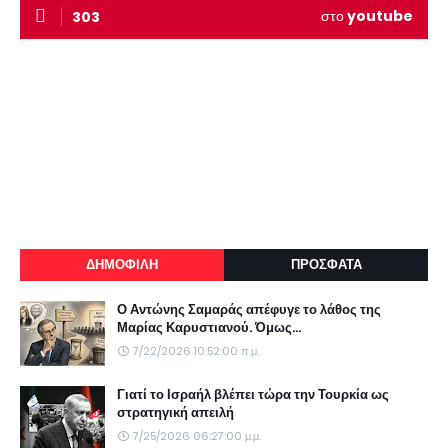
στο
youtube
303
ΔΗΜΟΦΙΛΗ
ΠΡΟΣΦΑΤΑ
Ο Αντώνης Σαμαράς απέφυγε το λάθος της
Μαρίας Καρυστιανού. Όμως...
7/22/2026 10:52:00 π.μ.
Γιατί το Ισραήλ βλέπει τώρα την Τουρκία ως
στρατηγική απειλή
7/25/2026 06:27:00 μ.μ.