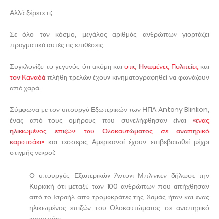
Αλλά ξέρετε τι;
Σε όλο τον κόσμο, μεγάλος αριθμός ανθρώπων γιορτάζει
πραγματικά αυτές τις επιθέσεις.
Συγκλονίζει το γεγονός ότι ακόμη και
στις Ηνωμένες Πολιτείες
και
τον Καναδά
πλήθη τρελών έχουν κινηματογραφηθεί να φωνάζουν
από χαρά.
Σύμφωνα με τον υπουργό Εξωτερικών των ΗΠΑ Antony Blinken,
ένας από τους ομήρους που συνελήφθησαν είναι
«ένας
ηλικιωμένος επιζών του Ολοκαυτώματος σε αναπηρικό
καροτσάκι»
και τέσσερις Αμερικανοί έχουν επιβεβαιωθεί μέχρι
στιγμής νεκροί:
Ο υπουργός Εξωτερικών Άντονι Μπλίνκεν δήλωσε την
Κυριακή ότι μεταξύ των 100 ανθρώπων που απήχθησαν
από το Ισραήλ από τρομοκράτες της Χαμάς ήταν και ένας
ηλικιωμένος επιζών του Ολοκαυτώματος σε αναπηρικό
καροτσάκι.