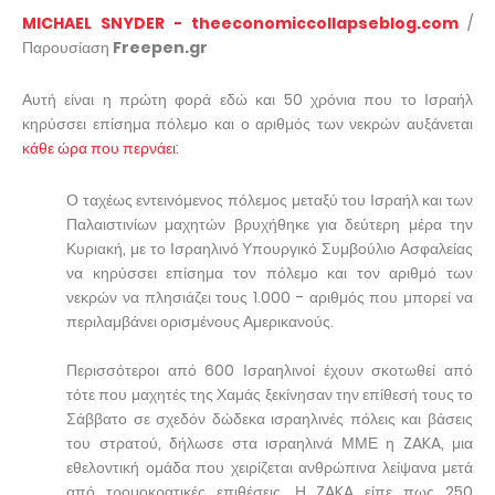
MICHAEL SNYDER - theeconomiccollapseblog.com
/
Παρουσίαση
Freepen.gr
Αυτή είναι η πρώτη φορά εδώ και 50 χρόνια που το Ισραήλ
κηρύσσει επίσημα πόλεμο και ο αριθμός των νεκρών αυξάνεται
κάθε ώρα που περνάει
:
Ο ταχέως εντεινόμενος πόλεμος μεταξύ του Ισραήλ και των
Παλαιστινίων μαχητών βρυχήθηκε για δεύτερη μέρα την
Κυριακή, με το Ισραηλινό Υπουργικό Συμβούλιο Ασφαλείας
να κηρύσσει επίσημα τον πόλεμο και τον αριθμό των
νεκρών να πλησιάζει τους 1.000 - αριθμός που μπορεί να
περιλαμβάνει ορισμένους Αμερικανούς.
Περισσότεροι από 600 Ισραηλινοί έχουν σκοτωθεί από
τότε που μαχητές της Χαμάς ξεκίνησαν την επίθεσή τους το
Σάββατο σε σχεδόν δώδεκα ισραηλινές πόλεις και βάσεις
του στρατού, δήλωσε στα ισραηλινά ΜΜΕ η ZAKA, μια
εθελοντική ομάδα που χειρίζεται ανθρώπινα λείψανα μετά
από τρομοκρατικές επιθέσεις. Η ZAKA είπε πως 250