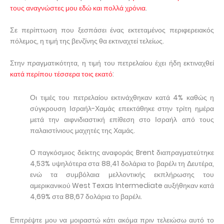
τους αναγνώστες μου εδώ και πολλά χρόνια
.
Σε περίπτωση που ξεσπάσει ένας εκτεταμένος περιφερειακός
πόλεμος, η τιμή της βενζίνης θα εκτιναχτεί τελείως.
Στην πραγματικότητα, η τιμή του πετρελαίου έχει ήδη εκτιναχθεί
κατά περίπου τέσσερα τοις εκατό
:
Οι τιμές του πετρελαίου εκτινάχθηκαν κατά 4% καθώς η
σύγκρουση Ισραήλ-Χαμάς επεκτάθηκε στην τρίτη ημέρα
μετά την αιφνιδιαστική επίθεση στο Ισραήλ από τους
παλαιστίνιους μαχητές της Χαμάς.
Ο παγκόσμιος δείκτης αναφοράς Brent διαπραγματεύτηκε
4,53% υψηλότερα στα 88,41 δολάρια το βαρέλι τη Δευτέρα,
ενώ τα συμβόλαια μελλοντικής εκπλήρωσης του
αμερικανικού West Texas Intermediate αυξήθηκαν κατά
4,69% στα 88,67 δολάρια το βαρέλι.
Επιτρέψτε μου να μοιραστώ κάτι ακόμα πριν τελειώσω αυτό το