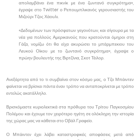
απολαμβάνει ένα πικνίκ με ένα ζωντανό συγκρότημα»,
έγραψε στο Twitter ο Ρεπουμπλικανός γερουσιαστής του
Μιζούρι Τζος Χάουλι.
«Δεδομένων των πρόσφατων γεγονότων, και σίγουρα με τα
νέα για πολλούς Αμερικανούς που κρατούνται όμηροι στη
Γάζα, νομίζω ότι θα είχα ακυρώσει το μπάρμπεκιου του
Λευκού Οίκου με το ζωντανό συγκρότημα», έγραψε ο
πρώην βουλευτής της Βιρτζίνια, Σκοτ ​​Τέιλορ.
Ανεξάρτητα από το τι συμβαίνει στον κόσμο μας, ο Τζο Μπάιντεν
φαίνεται να βρίσκει πάντα έναν τρόπο να ανταποκρίνεται με τρόπο
εντελώς ακατάλληλο.
Βρισκόμαστε κυριολεκτικά στα πρόθυρα του Τρίτου Παγκοσμίου
Πολέμου και έχουμε τον χειρότερο ηγέτη σε ολόκληρη την ιστορία
της χώρας μας να κάθεται στο Οβάλ Γραφείο.
Ο Μπάιντεν έχει λάβει καταστροφικές αποφάσεις μετά από