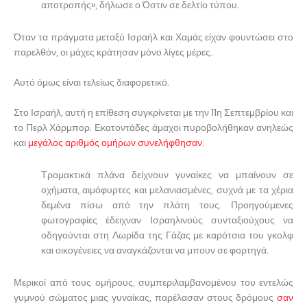
αποτροπής», δήλωσε ο Όστιν σε δελτίο τύπου.
Όταν τα πράγματα μεταξύ Ισραήλ και Χαμάς είχαν φουντώσει στο
παρελθόν, οι μάχες κράτησαν μόνο λίγες μέρες.
Αυτό όμως είναι τελείως διαφορετικό.
Στο Ισραήλ, αυτή η επίθεση συγκρίνεται με την 11η Σεπτεμβρίου και
το Περλ Χάρμπορ. Εκατοντάδες άμαχοι πυροβολήθηκαν ανηλεώς
και
μεγάλος αριθμός ομήρων συνελήφθησαν
:
Τρομακτικά πλάνα δείχνουν γυναίκες να μπαίνουν σε
οχήματα, αιμόφυρτες και μελανιασμένες, συχνά με τα χέρια
δεμένα πίσω από την πλάτη τους. Προηγούμενες
φωτογραφίες έδειχναν Ισραηλινούς συνταξιούχους να
οδηγούνται στη Λωρίδα της Γάζας με καρότσια του γκολφ
και οικογένειες να αναγκάζονται να μπουν σε φορτηγά.
Μερικοί από τους ομήρους, συμπεριλαμβανομένου του εντελώς
γυμνού σώματος μιας γυναίκας, παρέλασαν στους δρόμους
σαν