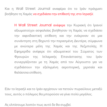
Και η Wall Street Journal αναφέρει ότι το Ιράν πράγματι
βοήθησε τη Χαμάς
να σχεδιάσει την επίθεσή της στο Ισραήλ
:
Η Wall Street Journal ανέφερε
την Κυριακή ότι Ιρανοί
αξιωματούχοι ασφαλείας βοήθησαν τη Χαμάς να σχεδιάσει
την αιφνιδιαστική επίθεση και την ενέκριναν σε μια
συνάντηση στη Βηρυτό την περασμένη Δευτέρα, σύμφωνα
με ανώτερα μέλη της Χαμάς και της Χεζμπολάχ. Η
Εφημερίδα ανέφερε ότι αξιωματικοί του Σώματος των
Φρουρών της Ισλαμικής Επανάστασης του Ιράν
συνεργάζονταν με τη Χαμάς από τον Αύγουστο για να
σχεδιάσουν την εξελιγμένη αεροπορική, χερσαία και
θαλάσσια επίθεση.
Εάν το Ισραήλ και το Ιράν αρχίσουν να πετούν πυραύλους μεταξύ
τους, αυτός ο πόλεμος θα μπορούσε να γίνει πολύ μεγάλος.
Ας ελπίσουμε λοιπόν πως αυτό δε θα συμβεί.