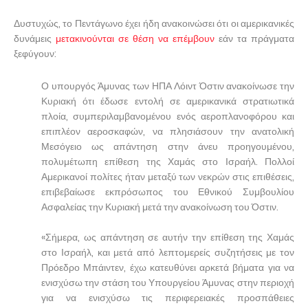
Δυστυχώς, το Πεντάγωνο έχει ήδη ανακοινώσει ότι οι αμερικανικές
δυνάμεις
μετακινούνται σε θέση να επέμβουν
εάν τα πράγματα
ξεφύγουν:
Ο υπουργός Άμυνας των ΗΠΑ Λόιντ Όστιν ανακοίνωσε την
Κυριακή ότι έδωσε εντολή σε αμερικανικά στρατιωτικά
πλοία, συμπεριλαμβανομένου ενός αεροπλανοφόρου και
επιπλέον αεροσκαφών, να πλησιάσουν την ανατολική
Μεσόγειο ως απάντηση στην άνευ προηγουμένου,
πολυμέτωπη επίθεση της Χαμάς στο Ισραήλ. Πολλοί
Αμερικανοί πολίτες ήταν μεταξύ των νεκρών στις επιθέσεις,
επιβεβαίωσε εκπρόσωπος του Εθνικού Συμβουλίου
Ασφαλείας την Κυριακή μετά την ανακοίνωση του Όστιν.
«Σήμερα, ως απάντηση σε αυτήν την επίθεση της Χαμάς
στο Ισραήλ, και μετά από λεπτομερείς συζητήσεις με τον
Πρόεδρο Μπάιντεν, έχω κατευθύνει αρκετά βήματα για να
ενισχύσω την στάση του Υπουργείου Άμυνας στην περιοχή
για να ενισχύσω τις περιφερειακές προσπάθειες