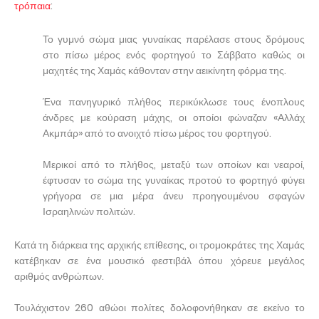
τρόπαια
:
Το γυμνό σώμα μιας γυναίκας παρέλασε στους δρόμους
στο πίσω μέρος ενός φορτηγού το Σάββατο καθώς οι
μαχητές της Χαμάς κάθονταν στην αεικίνητη φόρμα της.
Ένα πανηγυρικό πλήθος περικύκλωσε τους ένοπλους
άνδρες με κούραση μάχης, οι οποίοι φώναζαν «Αλλάχ
Ακμπάρ» από το ανοιχτό πίσω μέρος του φορτηγού.
Μερικοί από το πλήθος, μεταξύ των οποίων και νεαροί,
έφτυσαν το σώμα της γυναίκας προτού το φορτηγό φύγει
γρήγορα σε μια μέρα άνευ προηγουμένου σφαγών
Ισραηλινών πολιτών.
Κατά τη διάρκεια της αρχικής επίθεσης, οι τρομοκράτες της Χαμάς
κατέβηκαν σε ένα μουσικό φεστιβάλ όπου χόρευε μεγάλος
αριθμός ανθρώπων.
Τουλάχιστον 260 αθώοι πολίτες δολοφονήθηκαν σε εκείνο το