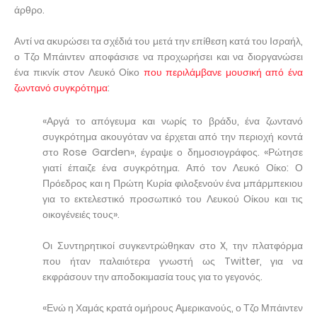
άρθρο.
Αντί να ακυρώσει τα σχέδιά του μετά την επίθεση κατά του Ισραήλ,
ο Τζο Μπάιντεν αποφάσισε να προχωρήσει και να διοργανώσει
ένα πικνίκ στον Λευκό Οίκο
που περιλάμβανε μουσική από ένα
ζωντανό συγκρότημα
:
«Αργά το απόγευμα και νωρίς το βράδυ, ένα ζωντανό
συγκρότημα ακουγόταν να έρχεται από την περιοχή κοντά
στο Rose Garden», έγραψε ο δημοσιογράφος. «Ρώτησε
γιατί έπαιζε ένα συγκρότημα. Από τον Λευκό Οίκο: Ο
Πρόεδρος και η Πρώτη Κυρία φιλοξενούν ένα μπάρμπεκιου
για το εκτελεστικό προσωπικό του Λευκού Οίκου και τις
οικογένειές τους».
Οι Συντηρητικοί συγκεντρώθηκαν στο X, την πλατφόρμα
που ήταν παλαιότερα γνωστή ως Twitter, για να
εκφράσουν την αποδοκιμασία τους για το γεγονός.
«Ενώ η Χαμάς κρατά ομήρους Αμερικανούς, ο Τζο Μπάιντεν